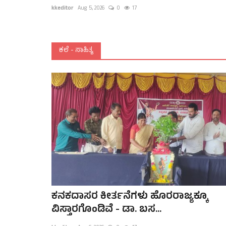
kkeditor
Aug 5, 2026
0
17
ಕಲೆ - ಸಾಹಿತ್ಯ
ಕನಕದಾಸರ ಕೀರ್ತನೆಗಳು ಹೊರರಾಜ್ಯಕ್ಕೂ
ವಿಸ್ತಾರಗೊಂಡಿವೆ - ಡಾ. ಬಸ...