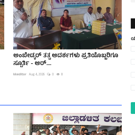
ಯ
ಅಂಬೇಡ್ಕರ್ ತತ್ವ ಆದರ್ಶಗಳು ಪ್ರತಿಯೊಬ್ಬರಿಗೂ
ಸ್ಪೂರ್ತಿ - ಆರ್....
kkeditor
Aug 4, 2026
0
8