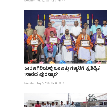
kkeditor
Aug 6, 2026
0
47
ಕಾರಣಗಿರಿಯಲ್ಲಿ ಒಂಬತ್ತು ಗಣ್ಯರಿಗೆ ಪ್ರತಿಷ್ಠಿತ
'ನಾರದ ಪುರಸ್ಕಾರ'
kkeditor
Aug 5, 2026
0
7