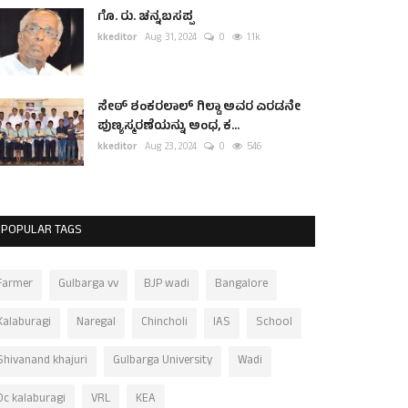
ಗೊ. ರು. ಚನ್ನಬಸಪ್ಪ
kkeditor
Aug 31, 2024
0
1.1k
ಸೇಠ್ ಶಂಕರಲಾಲ್ ಗಿಲ್ಡಾ ಅವರ ಎರಡನೇ
ಪುಣ್ಯಸ್ಮರಣೆಯನ್ನು ಅಂಧ, ಕ...
kkeditor
Aug 23, 2024
0
546
POPULAR TAGS
Farmer
Gulbarga vv
BJP wadi
Bangalore
Kalaburagi
Naregal
Chincholi
IAS
School
Shivanand khajuri
Gulbarga University
Wadi
Dc kalaburagi
VRL
KEA