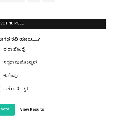
VOTING POLL
ುಗದ ಕವಿ ಯಾರು......?
ದ ರಾ ಬೇಂದ್ರೆ
ಸಿದ್ದರಾಮ ಹೋನ್ಕಲ್
ಕುವೆಂಪು
ಎ ಕೆ ರಾಮೇಶ್ವರ
Vote
View Results