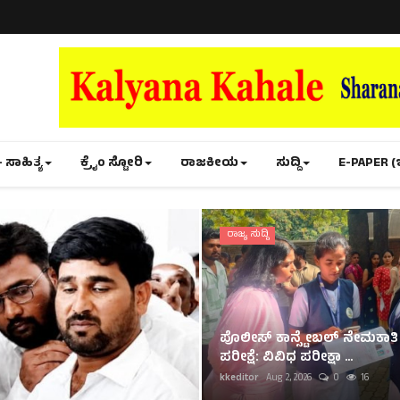
- ಸಾಹಿತ್ಯ
ಕ್ರೈಂ ಸ್ಟೋರಿ
ರಾಜಕೀಯ
ಸುದ್ದಿ
E-PAPER (
ರಾಜ್ಯ ಸುದ್ದಿ
ಪೊಲೀಸ್ ಕಾನ್ಸ್ಟೇಬಲ್ ನೇಮಕಾತಿ
ಪರೀಕ್ಷೆ: ವಿವಿಧ ಪರೀಕ್ಷಾ ...
kkeditor
Aug 2, 2026
0
16