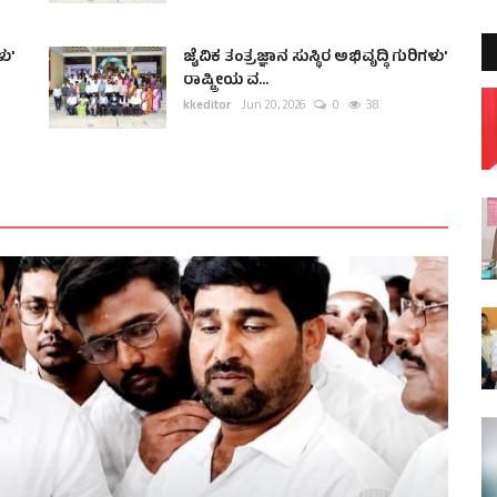
ಳು'
ಜೈವಿಕ ತಂತ್ರಜ್ಞಾನ ಸುಸ್ಥಿರ ಅಭಿವೃದ್ಧಿ ಗುರಿಗಳು'
ರಾಷ್ಟ್ರೀಯ ವ...
kkeditor
Jun 20, 2026
0
38