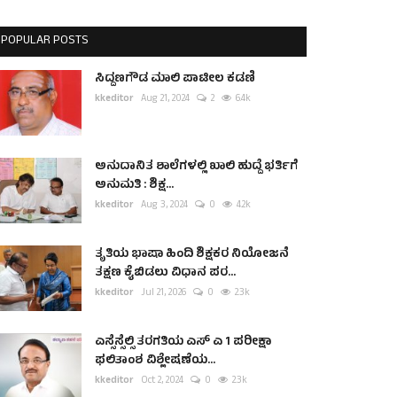
POPULAR POSTS
ಸಿದ್ದಣಗೌಡ ಮಾಲಿ ಪಾಟೀಲ ಕಡಣಿ
kkeditor
Aug 21, 2024
2
6.4k
ಅನುದಾನಿತ ಶಾಲೆಗಳಲ್ಲಿ ಖಾಲಿ ಹುದ್ದೆ ಭರ್ತಿಗೆ
ಅನುಮತಿ : ಶಿಕ್ಷ...
kkeditor
Aug 3, 2024
0
4.2k
ತೃತಿಯ ಭಾಷಾ ಹಿಂದಿ ಶಿಕ್ಷಕರ ನಿಯೋಜನೆ
ತಕ್ಷಣ ಕೈಬಿಡಲು ವಿಧಾನ ಪರ...
kkeditor
Jul 21, 2026
0
2.3k
ಎಸ್ಸೆಸ್ಸೆಲ್ಸಿ ತರಗತಿಯ ಎಸ್ ಎ 1 ಪರೀಕ್ಷಾ
ಫಲಿತಾಂಶ ವಿಶ್ಲೇಷಣೆಯ...
kkeditor
Oct 2, 2024
0
2.3k