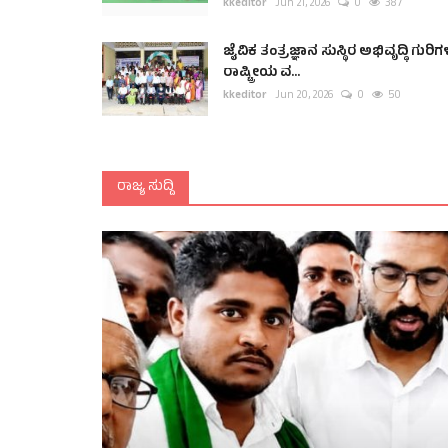
kkeditor
Jun 21, 2026
0
387
ಜೈವಿಕ ತಂತ್ರಜ್ಞಾನ ಸುಸ್ಥಿರ ಅಭಿವೃದ್ಧಿ ಗುರಿಗ
ರಾಷ್ಟ್ರೀಯ ವ...
kkeditor
Jun 20, 2026
0
50
ರಾಜ್ಯ ಸುದ್ದಿ