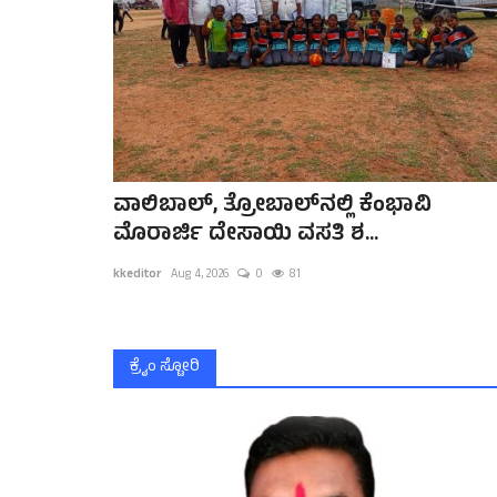
ವಾಲಿಬಾಲ್, ತ್ರೋಬಾಲ್‌ನಲ್ಲಿ ಕೆಂಭಾವಿ
ಮೊರಾರ್ಜಿ ದೇಸಾಯಿ ವಸತಿ ಶ...
kkeditor
Aug 4, 2026
0
81
ಕ್ರೈಂ ಸ್ಟೋರಿ