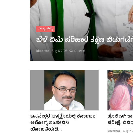
ರಾಜ್ಯ ಸುದ್ದಿ
ಬೆಳೆ ವಿಮೆ ಪರಿಹಾರ ತಕ್ಷಣ ಬಿಡುಗಡೆಗೆ ಆ
kkeditor
Aug 6, 2026
0
6
ಬಸವೇಶ್ವರ ಆಸ್ಪತ್ರೇಯಲ್ಲಿ ಕರ್ನಾಟಕ
ಪೊಲೀಸ್ ಕಾನ
ಆರೋಗ್ಯ ಸಂಜೀವಿನಿ
ಪರೀಕ್ಷೆ: ವಿವಿ
ಯೋಜನೆಯಡಿ...
kkeditor
Aug 2, 