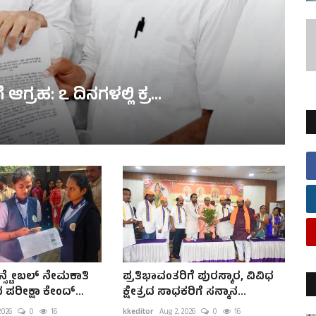
ಗ್ರಹ: ೭ ದಿನಗಳಲ್ಲಿ ಕ್ರ...
್ಸ್ಟೇಬಲ್ ನೇಮಕಾತಿ
ಪ್ರತಿಭಾವಂತರಿಗೆ ಪುರಸ್ಕಾರ, ವಿವಿಧ
ಧ ಪರೀಕ್ಷಾ ಕೇಂದ್...
ಕ್ಷೇತ್ರದ ಸಾಧಕರಿಗೆ ಸನ್ಮಾನ...
2026
0
16
kkeditor
Aug 2, 2026
0
16