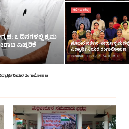
ಕಲೆ - ಸಾಹಿತ್ಯ
ಮದಿನವನ್ನು ಸಮಾಜಸೇವೆಯ ಮೂಲಕ ಆಚರಿಸಿದ
ಯಕುಮಾರ ಚವಾಣ್: ಶ್ರವಣನ್ಯೂನ್ಯತೆ ಮಕ್ಕಳಿಗೆ
ನೂಪುರ ನರ್ತನ' ಕಾರ್ಯಕ್ರಮದಲ್ಲಿ
‌ಬುಕ್, ಪೆನ್ನು, ಬಟ್ಟೆ ವಿತರಣೆ
ವಿದ್ಯಾರ್ಥಿನಿಯರ ರಂಗಾರೋಹಣ
r
Aug 6, 2026
0
11
kkeditor
Jul 29, 2026
0
17
 ವಿದ್ಯಾರ್ಥಿನಿಯರ ರಂಗಾರೋಹಣ
ದೆಗೆ ಡಾ. ವೀರೇಶ್ ಪಾಟೀಲ ಹೆಬ್ಬಾಳ ನೇಮಕ
ನಗುಡಿ ಸಾಕ್ಷಿ
್ಪ ಪಾಟೀಲ) ಎಸ್ ಬಿ ಪಾಟೀಲ ಬಸವಾದಿ ಶರಣ ಸಾಹಿತ್ಯ ಕೇಂದ್ರಕ್ಕೆ ಹೊಸ ನಿರ್ದೇಶಕರ 
ಂಗವಾಗಿ ಪುಣ್ಯಾಶ್ರಮದಲ್ಲಿ ಸೇವಾ ಕಾರ್ಯಕ್ರಮ
ಸಂಚಾಲಕ ಶರಣಗೌಡ ಪಾಟೀಲ್ ಪಾಳಾ ಅವರಿಗೆ ಗೌರವ ಸನ್ಮಾನ
ಣ ಹೀರಾಪೂರ