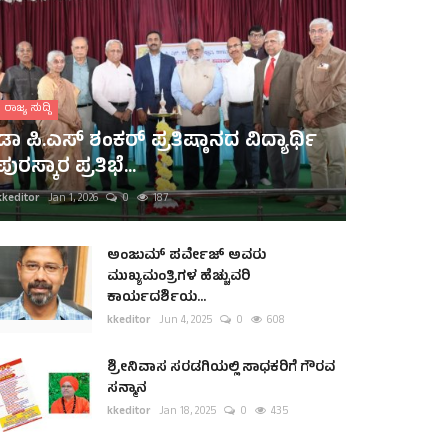
ರಾಜ್ಯ ಸುದ್ದಿ
ಡಾ ಪಿ.ಎಸ್ ಶಂಕರ್ ಪ್ರತಿಷ್ಠಾನದ ವಿದ್ಯಾರ್ಥಿ
ಪುರಸ್ಕಾರ ಪ್ರತಿಭೆ...
kkeditor
Jan 1, 2026
0
187
ಅಂಜುಮ್ ಪರ್ವೇಜ್ ಅವರು
ಮುಖ್ಯಮಂತ್ರಿಗಳ ಹೆಚ್ಚುವರಿ
ಕಾರ್ಯದರ್ಶಿಯ...
kkeditor
Jun 4, 2025
0
608
ಶ್ರೀನಿವಾಸ ಸರಡಗಿಯಲ್ಲಿ ಸಾಧಕರಿಗೆ ಗೌರವ
ಸನ್ಮಾನ
kkeditor
Jan 18, 2025
0
435