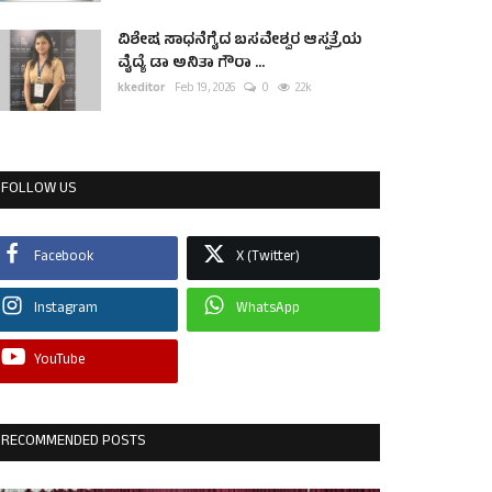
ವಿಶೇಷ ಸಾಧನೆಗೈದ ಬಸವೇಶ್ವರ ಆಸ್ಪತ್ರೆಯ
ವೈದ್ಯೆ ಡಾ ಅನಿತಾ ಗೌರಾ ...
kkeditor
Feb 19, 2026
0
2.2k
FOLLOW US
Facebook
X (Twitter)
Instagram
WhatsApp
YouTube
RECOMMENDED POSTS