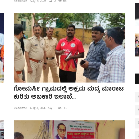
kkeditor
Aug 5, 2026
0
68
ಗೋಮರ್ಸಿ ಗ್ರಾಮದಲ್ಲಿ ಅಕ್ರಮ ಮದ್ಯ ಮಾರಾಟ
ಕುರಿತು ಅಬಕಾರಿ ಇಲಾಖೆ...
kkeditor
Aug 4, 2026
0
96