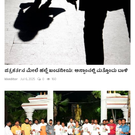
ಪತ್ರಕರ್ತನ ಮೇಲೆ ಹಲ್ಲೆ ಖಂಡನೀಯ: ಅಸ್ಸಾಂನಲ್ಲಿ ಮತ್ತೊಂದು ದಾಳಿ
kkeditor
Jul 6, 2025
0
160