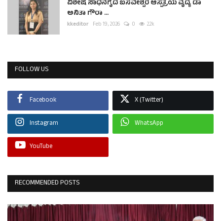
ವಿಶೇಷ ಸಾಧನೆಗೈದ ಬಸವೇಶ್ವರ ಆಸ್ಪತ್ರೆಯ ವೈದ್ಯೆ ಡಾ
ಅನಿತಾ ಗೌರಾ ...
kkeditor
Feb 19, 2026
0
2.2k
FOLLOW US
Facebook
X (Twitter)
Instagram
WhatsApp
YouTube
RECOMMENDED POSTS