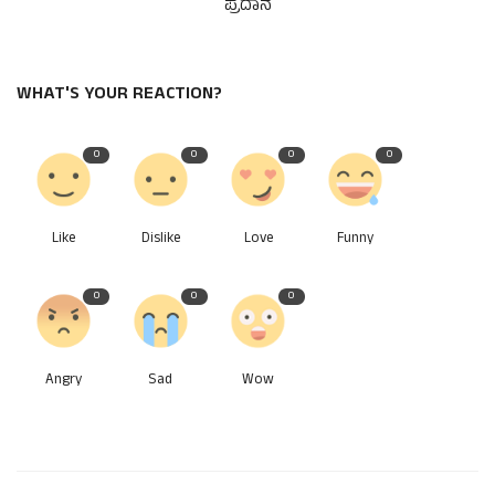
ಪ್ರದಾನ
WHAT'S YOUR REACTION?
0
0
0
0
Like
Dislike
Love
Funny
0
0
0
Angry
Sad
Wow