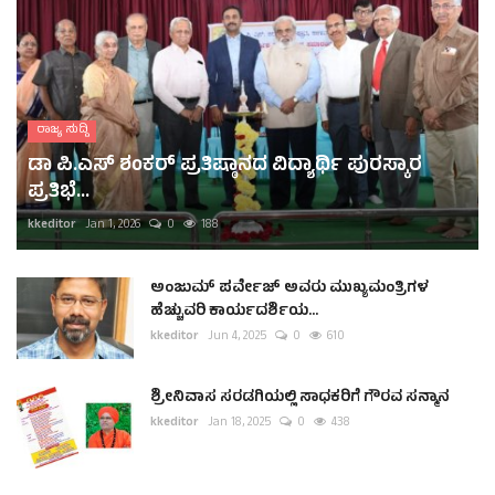
ರಾಜ್ಯ ಸುದ್ದಿ
ಡಾ ಪಿ.ಎಸ್ ಶಂಕರ್ ಪ್ರತಿಷ್ಠಾನದ ವಿದ್ಯಾರ್ಥಿ ಪುರಸ್ಕಾರ
ಪ್ರತಿಭೆ...
kkeditor
Jan 1, 2026
0
188
ಅಂಜುಮ್ ಪರ್ವೇಜ್ ಅವರು ಮುಖ್ಯಮಂತ್ರಿಗಳ
ಹೆಚ್ಚುವರಿ ಕಾರ್ಯದರ್ಶಿಯ...
kkeditor
Jun 4, 2025
0
610
ಶ್ರೀನಿವಾಸ ಸರಡಗಿಯಲ್ಲಿ ಸಾಧಕರಿಗೆ ಗೌರವ ಸನ್ಮಾನ
kkeditor
Jan 18, 2025
0
438