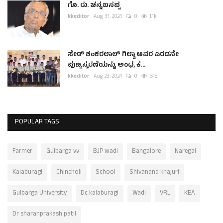
ಗೊ. ರು. ಚನ್ನಬಸಪ್ಪ
kkeditor
Aug 31, 2024
0
1.1k
ಸೇಠ್ ಶಂಕರಲಾಲ್ ಗಿಲ್ಡಾ ಅವರ ಎರಡನೇ
ಪುಣ್ಯಸ್ಮರಣೆಯನ್ನು ಅಂಧ, ಕ...
kkeditor
Aug 23, 2024
0
548
POPULAR TAGS
Farmer
Gulbarga vv
BJP wadi
Bangalore
Naregal
Kalaburagi
Chincholi
School
Shivanand khajuri
Gulbarga University
Dc kalaburagi
Wadi
VRL
KEA
Dr sharanprakash patil