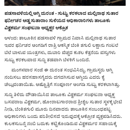
ರಾಜಕೀಯ
ಪಡಸಾವಳಿಯಲ್ಲಿ ಅಗ್ನಿ ದುರಂತ - ಸುಟ್ಟು ಕರಕಲಾದ ಮಲ್ಲಿನಾಥ ಸುತಾರ
ಫರ್ನೀಚರ ಅಡ್ಡ ಸುತಾರಾಂ ಸುಳಿಯದ ಅಧಿಕಾರಾರಿಗಳು ತಾಲೂಕು
ಸುದ್ದಿ
ವಿಶ್ವಕರ್ಮ ಸಂಘಟನಾ ಅಧ್ಯಕ್ಷರ ಆಕ್ರೊಶ
ಆಳಂದ: ತಾಲೂಕಿನ ಪಡಸಾವಳಿ ಗ್ರಾಮದ ನಿವಾಸಿ ಮಲ್ಲಿನಾಥ ಸುತಾರ
e-paper (ಇ–ಪೇಪರ್‌)
ಇವರ ಫರ್ನಿಚರ ಅಂಗಡಿಗೆ ರಾತ್ರಿ ಆಕಸ್ಮಿಕ ಬೆಂಕಿ ತಗುಲಿ ಲಕ್ಷಾನು ಗಂಟಲೆ
ಬೆಲೆ ಬಾಳುವ ಯಂತ್ರಗಳು, ದುಬಾರಿ ವೆಚ್ಚದ ಕುಶಲ ಕೆತ್ತನೆಯ ವಸ್ತುಗಳು
ಪುಸ್ತಕ ಪರಿಚಯ
ಸುಟ್ಟು ಕರಕಲವಾದ ಸುದ್ದಿ ತಡವಾಗಿ ಬೆಳಕಿಗೆ ಬಂದಿದೆ.
ಮಂಗಳವಾರ ಸಂಜೆ ಈ ದುರಂತ ಸಂಭವಿಸಿದ್ದು, ಗ್ರಾಮಸ್ಥರು ಅಗ್ನಿ
ಅಂಕಣ
ನಂದಿಸಲು ಹರಸಹಾಸಗೈದರು ದಗದಗಿಸುವ ಅಗ್ನಿಯ ಎದರು ಕೈ
ಚೆಲ್ಲುವಂತಾಯಿತು. ಅಷ್ಟೊತ್ತಿಗೆ ಸಂಪೂರ್ಣ ಅಂಗಡಿ ಸುಟ್ಟು ಕರಕಲಾಗಿತ್ತು.
ಸಾಧಕರ ಪರಿಚಯ
ಸುದ್ದಿ ತಿಳಿದು ದೌಡಾಯಿಸಿದ ತಾಲೂಕು ವಿಶ್ವಕರ್ಮ ಸಂಘಟನಾ ಅಧ್ಯಕ್ಷ
ಪತ್ರಕರ್ತರ ಪರಿಚಯ
ಬಸವರಾಜ ವಿಶ್ವಕರ್ಮ, ಹೋರಾಟಗಾರರಾದ ಶ್ರೀಶೈಲ ಸುತಾರ ಸ್ಥಳಕ್ಕೆ ಭೇಟಿ
ನೀಡಿ, ಬೆಂಕಿತಗುಲಿ ಮೂರು ದಿನವಾದರು ತಾಲೂಕಿನ ಸಂಬಂಧಪಟ್ಟ
ಸಂಪಾದಕೀಯ
ಅಧಿಕಾರಿಗಳು ಬಂದು ಪರಿಶೀಲಿಸದೆ ಇರುವುದಕ್ಕೆ ಆಕ್ರೋಶ ವ್ಯಕ್ತಪಡಿಸಿದರು.
ಕುಲಕಸುಬನ್ನೆ ನಂಬಿ ಬದುಕು ಕಟ್ಟಿಕೊಂಡಿರುವ ವಿಶ್ವಕರ್ಮರ ಸಹಾಯಕ್ಕೆ