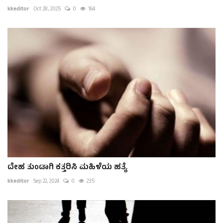
kkeditor
Oct 28, 2025
0
164
ದೇಹ ತುಂಡಾಗಿ ಕತ್ತರಿಸಿ ಮಹಿಳೆಯ ಹತ್ಯೆ
kkeditor
Sep 22, 2024
0
235