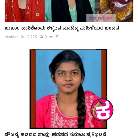
ಬುರ್ಖಾ ಹಾಕಿಕೊಂಡು ಕಳ್ಳತನ ಮಾಡಿದ್ದ ಮಹಿಳೆಯರ ಬಂದನ
kkeditor
Oct 19, 2024
0
177
ಸೌಜನ್ಯ ಹಡಪದ ಸಾವು-ಹಡಪದ ಸಮಾಜ ಪ್ರತಿಭಟನೆ