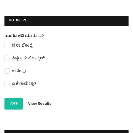
VOTING POLL
ಯುಗದ ಕವಿ ಯಾರು......?
ದ ರಾ ಬೇಂದ್ರೆ
ಸಿದ್ದರಾಮ ಹೋನ್ಕಲ್
ಕುವೆಂಪು
ಎ ಕೆ ರಾಮೇಶ್ವರ
Vote
View Results