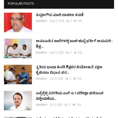
POPULAR POSTS
ಸಿದ್ದಣಗೌಡ ಮಾಲಿ ಪಾಟೀಲ ಕಡಣಿ
kkeditor
Aug 21, 2024
2
6.4k
ಅನುದಾನಿತ ಶಾಲೆಗಳಲ್ಲಿ ಖಾಲಿ ಹುದ್ದೆ ಭರ್ತಿಗೆ ಅನುಮತಿ :
ಶಿಕ್ಷ...
kkeditor
Aug 3, 2024
0
4.2k
ತೃತಿಯ ಭಾಷಾ ಹಿಂದಿ ಶಿಕ್ಷಕರ ನಿಯೋಜನೆ ತಕ್ಷಣ
ಕೈಬಿಡಲು ವಿಧಾನ ಪರ...
kkeditor
Jul 21, 2026
0
2.3k
ಎಸ್ಸೆಸ್ಸೆಲ್ಸಿ ತರಗತಿಯ ಎಸ್ ಎ 1 ಪರೀಕ್ಷಾ ಫಲಿತಾಂಶ
ವಿಶ್ಲೇಷಣೆಯ...
kkeditor
Oct 2, 2024
0
2.3k