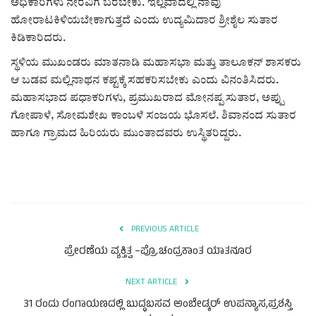
ಕವನ
ಅಧಿಕಾರಿಗಳು ನೇರವಿಗೆ ಬರಬೇಕು. ಇಲ್ಲವಾದಲ್ಲಿ ನಾವು
ಹೋರಾಟಕಿಳಿಯಬೇಕಾಗುತ್ತದೆ ಎಂದು ಉದ್ಯಮಿದಾರ ಶ್ರೀಶೈಲ ಸುತಾರ
Digital Subscription
ಕಿಡಿಕಾರಿದರು.
ಸ್ಥಳಿಯ ಮುಖಂಡರು ಮಾತನಾಡಿ ಮಹಾಸಭಾ ಮತ್ತು ತಾಲೂಕನ್ ಶಾಸಕರು
ಆ ಬಡವ ಮಲ್ಲಿನಾಥನ ಕಪ್ಟಕ್ಕೆ ಸಹಕರಿಸಬೇಕು ಎಂದು ವಿನಂತಿಸಿದರು.
ಮಹಾಸಭಾದ ಪಧಾಕರಿಗಳು, ಪ್ರಮುಖರಾದ ಮೋನಪ್ಪ ಸುತಾರ, ಅಪ್ಪು
ಗೋಪಾಳೆ, ಸೋಮಶೇಖ ಕಾಂಬಳೆ ಸಂಜಯ ಭೊಸಲೆ. ಶಿವಾನಂದ ಸುತಾರ
ಹಾಗೂ ಗ್ರಾಮದ ಹಿರಿಯರು ಮುಂತಾದವರು ಉಸ್ಥಿತರಿದ್ದರು.
PREVIOUS ARTICLE
ಪ್ರೇರಣೆಯ ವ್ಯಕ್ತಿತ್ವ –ಪ್ರೊ.ಚಂದ್ರಕಾಂತ ಯಾತನೂರ
NEXT ARTICLE
31 ರಂದು ರಂಗಾಯಣದಲ್ಲಿ ಬುದ್ಧಬಸವ ಅಂಬೇಡ್ಕರ್ ಉಪನ್ಯಾಸ,ಪ್ರಶಸ್ತಿ