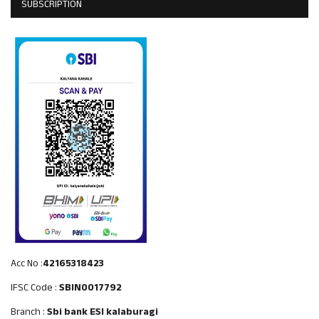
SUBSCRIPTION
Acc No :
42165318423
IFSC Code :
SBIN0017792
Branch :
Sbi bank ESI kalaburagi