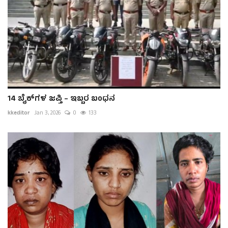
14 ಬೈಕ್‌ಗಳ ಜಪ್ತಿ – ಇಬ್ಬರ ಬಂಧನ
kkeditor
Jan 3, 2026
0
133