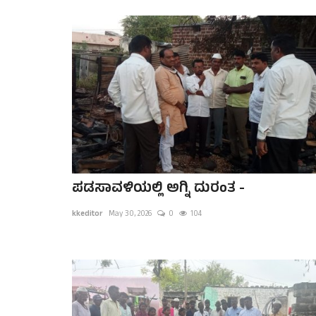
ಪಡಸಾವಳಿಯಲ್ಲಿ ಅಗ್ನಿ ದುರಂತ -
kkeditor
May 30, 2026
0
104