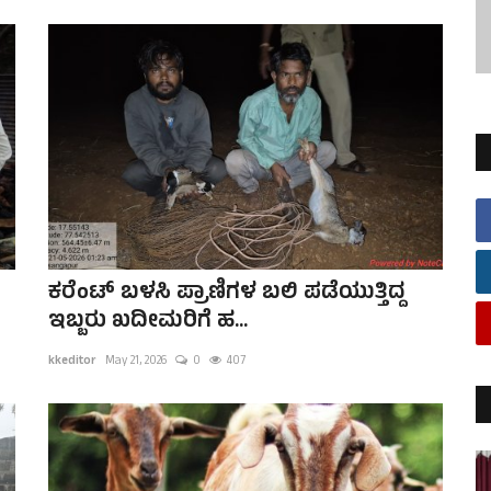
ಕರೆಂಟ್ ಬಳಸಿ ಪ್ರಾಣಿಗಳ ಬಲಿ ಪಡೆಯುತ್ತಿದ್ದ
ಇಬ್ಬರು ಖದೀಮರಿಗೆ ಹ...
kkeditor
May 21, 2026
0
407