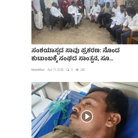
ಸಂಶಯಾಸ್ಪದ ಸಾವು ಪ್ರಕರಣ: ನೊಂದ
ಕುಟುಂಬಕ್ಕೆ ಸಂಘದ ಸಾಂತ್ವನ, ಸೂ...
kkeditor
Apr 17, 2026
0
248