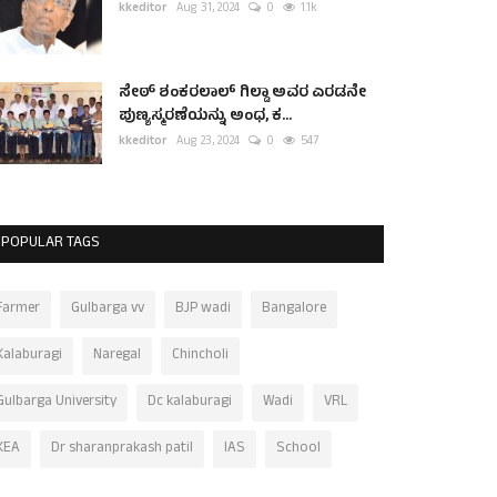
kkeditor
Aug 31, 2024
0
1.1k
ಸೇಠ್ ಶಂಕರಲಾಲ್ ಗಿಲ್ಡಾ ಅವರ ಎರಡನೇ
ಪುಣ್ಯಸ್ಮರಣೆಯನ್ನು ಅಂಧ, ಕ...
kkeditor
Aug 23, 2024
0
547
POPULAR TAGS
Farmer
Gulbarga vv
BJP wadi
Bangalore
Kalaburagi
Naregal
Chincholi
Gulbarga University
Dc kalaburagi
Wadi
VRL
KEA
Dr sharanprakash patil
IAS
School