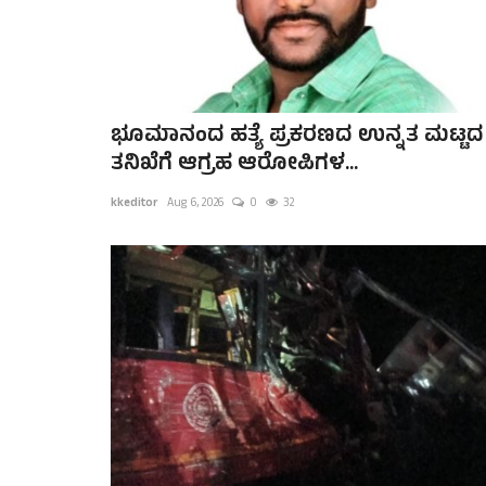
ಭೂಮಾನಂದ ಹತ್ಯೆ ಪ್ರಕರಣದ ಉನ್ನತ ಮಟ್ಟದ
ತನಿಖೆಗೆ ಆಗ್ರಹ ಆರೋಪಿಗಳ...
kkeditor
Aug 6, 2026
0
32