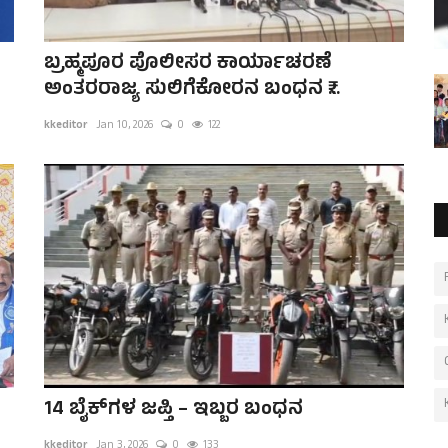
ಬ್ರಹ್ಮಪೂರ ಪೊಲೀಸರ ಕಾರ್ಯಾಚರಣೆ
ಅಂತರರಾಜ್ಯ ಸುಲಿಗೆಕೋರನ ಬಂಧನ ₹...
kkeditor
Jan 10, 2026
0
122
14 ಬೈಕ್‌ಗಳ ಜಪ್ತಿ – ಇಬ್ಬರ ಬಂಧನ
kkeditor
Jan 3, 2026
0
133