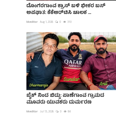
ಡೊಂಗರಗಾಂವ ಕ್ರಾಸ್ ಬಳಿ ಭೀಕರ ಬಸ್
ಅಪಘಾತ: ಕೆಕೆಆರ್‌ಟಿಸಿ ಚಾಲಕ ...
kkeditor
Aug 1, 2026
0
310
ಬೈಕ್ ನಿಂದ ಬಿದ್ದು: ಪಾಣೆಗಾಂವ ಗ್ರಾಮದ
ಮೂವರು ಯುವಕರು ದುರ್ಮರಣ
kkeditor
Jul 13, 2026
0
84