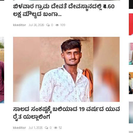
ಬಿಳವಾರ ಗ್ರಾಮ ದೇವತೆ ದೇವಸ್ಥಾನದಲ್ಲಿ ₹4.60
ಲಕ್ಷ ಮೌಲ್ಯದ ಬಂಗಾ...
kkeditor
Jul 24, 2026
0
109
ಸಾಲದ ಸಂಕಷ್ಟಕ್ಕೆ ಬಲಿಯಾದ 19 ವರ್ಷದ ಯುವ
ರೈತ ಯಲ್ಲಾಲಿಂಗ
kkeditor
Jul 1, 2026
0
52