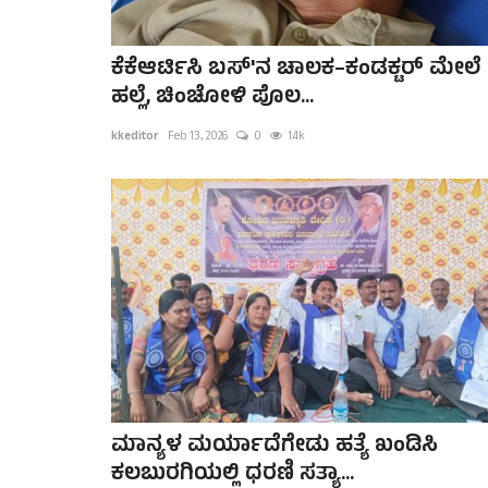
ಕೆಕೆಆರ್ಟಿಸಿ ಬಸ್'ನ ಚಾಲಕ–ಕಂಡಕ್ಟರ್ ಮೇಲೆ
ಹಲ್ಲೆ, ಚಿಂಚೋಳಿ ಪೊಲ...
kkeditor
Feb 13, 2026
0
1.4k
ಮಾನ್ಯಳ ಮರ್ಯಾದೆಗೇಡು ಹತ್ಯೆ ಖಂಡಿಸಿ
ಕಲಬುರಗಿಯಲ್ಲಿ ಧರಣಿ ಸತ್ಯಾ...