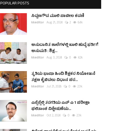
POPULAR POSTS
ಸಿದ್ದಣಗೌಡ ಮಾಲಿ ಪಾಟೀಲ ಕಡಣಿ
kkeditor
Aug 21, 2024
2
6.4k
ಅನುದಾನಿತ ಶಾಲೆಗಳಲ್ಲಿ ಖಾಲಿ ಹುದ್ದೆ ಭರ್ತಿಗೆ
ಅನುಮತಿ : ಶಿಕ್ಷ...
kkeditor
Aug 3, 2024
0
4.2k
ತೃತಿಯ ಭಾಷಾ ಹಿಂದಿ ಶಿಕ್ಷಕರ ನಿಯೋಜನೆ
ತಕ್ಷಣ ಕೈಬಿಡಲು ವಿಧಾನ ಪರ...
kkeditor
Jul 21, 2026
0
2.3k
ಎಸ್ಸೆಸ್ಸೆಲ್ಸಿ ತರಗತಿಯ ಎಸ್ ಎ 1 ಪರೀಕ್ಷಾ
ಫಲಿತಾಂಶ ವಿಶ್ಲೇಷಣೆಯ...
kkeditor
Oct 2, 2024
0
2.3k