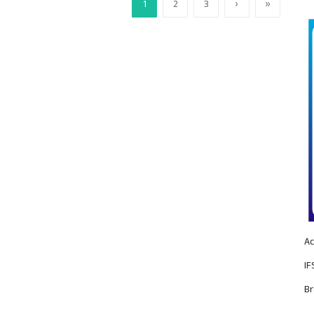
1
2
3
›
»
Ac
IF
Br