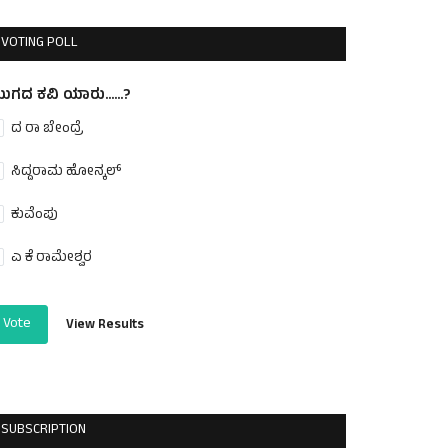
VOTING POLL
ುಗದ ಕವಿ ಯಾರು......?
ದ ರಾ ಬೇಂದ್ರೆ
ಸಿದ್ದರಾಮ ಹೋನ್ಕಲ್
ಕುವೆಂಪು
ಎ ಕೆ ರಾಮೇಶ್ವರ
Vote
View Results
SUBSCRIPTION