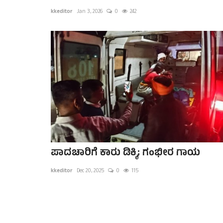
kkeditor
Jan 3, 2026
0
242
ಪಾದಚಾರಿಗೆ ಕಾರು ಡಿಕ್ಕಿ; ಗಂಭೀರ ಗಾಯ
kkeditor
Dec 20, 2025
0
115