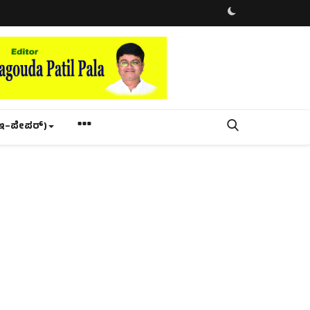
ಇ–ಪೇಪರ್‌)