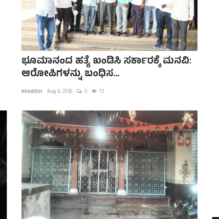
ಭೂಮಾನಂದ ಹತ್ಯೆ ಖಂಡಿಸಿ ಸರ್ಕಾರಕ್ಕೆ ಮನವಿ:
ಆರೋಪಿಗಳನ್ನು ಬಂಧಿಸ...
kkeditor
Aug 6, 2026
0
13