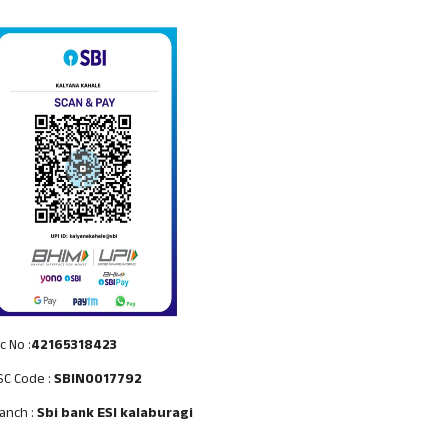
c No :
42165318423
SC Code :
SBIN0017792
anch :
Sbi bank ESI kalaburagi