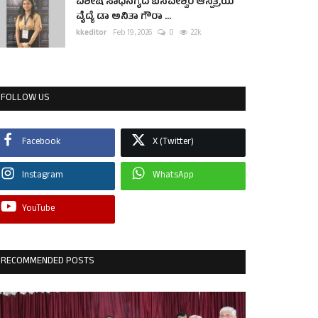
ವಿಶೇಷ ಸಾಧನೆಗೈದ ಬಸವೇಶ್ವರ ಆಸ್ಪತ್ರೆಯ
ವೈದ್ಯೆ ಡಾ ಅನಿತಾ ಗೌರಾ ...
kkeditor
Feb 19, 2026
0
2.2k
FOLLOW US
Facebook
X (Twitter)
Instagram
WhatsApp
YouTube
RECOMMENDED POSTS