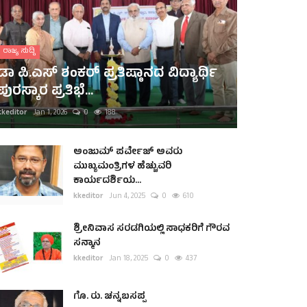
ರಾಜ್ಯ ಸುದ್ದಿ
ಡಾ ಪಿ.ಎಸ್ ಶಂಕರ್ ಪ್ರತಿಷ್ಠಾನದ ವಿದ್ಯಾರ್ಥಿ
ಪುರಸ್ಕಾರ ಪ್ರತಿಭೆ...
kkeditor
Jan 1, 2026
0
188
ಅಂಜುಮ್ ಪರ್ವೇಜ್ ಅವರು
ಮುಖ್ಯಮಂತ್ರಿಗಳ ಹೆಚ್ಚುವರಿ
ಕಾರ್ಯದರ್ಶಿಯ...
kkeditor
Jun 4, 2025
0
610
ಶ್ರೀನಿವಾಸ ಸರಡಗಿಯಲ್ಲಿ ಸಾಧಕರಿಗೆ ಗೌರವ
ಸನ್ಮಾನ
kkeditor
Jan 18, 2025
0
437
ಗೊ. ರು. ಚನ್ನಬಸಪ್ಪ