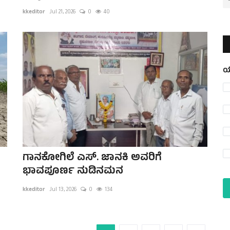
kkeditor
Jul 21, 2026
0
40
ಯ
ಗಾನಕೋಗಿಲೆ ಎಸ್. ಜಾನಕಿ ಅವರಿಗೆ
ಭಾವಪೂರ್ಣ ನುಡಿನಮನ
kkeditor
Jul 13, 2026
0
134