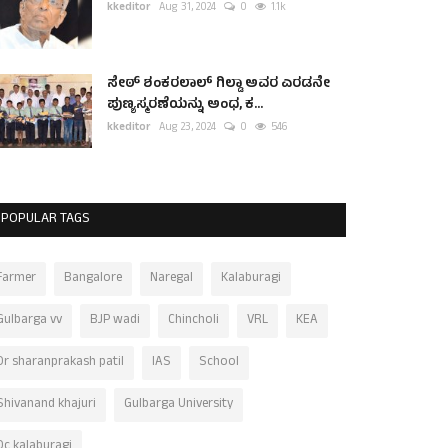
kkeditor
Aug 31, 2024
0
1.1k
ಸೇಠ್ ಶಂಕರಲಾಲ್ ಗಿಲ್ಡಾ ಅವರ ಎರಡನೇ
ಪುಣ್ಯಸ್ಮರಣೆಯನ್ನು ಅಂಧ, ಕ...
kkeditor
Aug 23, 2024
0
546
POPULAR TAGS
Farmer
Bangalore
Naregal
Kalaburagi
Gulbarga vv
BJP wadi
Chincholi
VRL
KEA
Dr sharanprakash patil
IAS
School
Shivanand khajuri
Gulbarga University
Dc kalaburagi