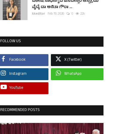
ವಿಶೇಷ ಸಾಧನೆಗೈದ ಬಸವೇಶ್ವರ ಆಸ್ಪತ್ರೆಯ
ವೈದ್ಯೆ ಡಾ ಅನಿತಾ ಗೌರಾ ...
kkeditor
Feb 19, 2026
0
2.2k
FOLLOW US
Facebook
X (Twitter)
Instagram
WhatsApp
YouTube
RECOMMENDED POSTS