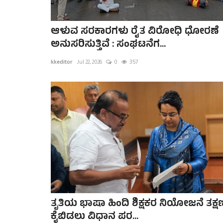
ಆಳುವ ಸರಕಾರಗಳು ರೈತ ವಿರೋಧಿ ಧೋರಣೆ
ಅನುಸರಿಸುತ್ತಿವೆ : ಸಂಘಟನೆಗ...
kkeditor
Jul 22, 2026
0
357
ತೃತಿಯ ಭಾಷಾ ಹಿಂದಿ ಶಿಕ್ಷಕರ ನಿಯೋಜನೆ ತಕ್ಷ
ಕೈಬಿಡಲು ವಿಧಾನ ಪರ...