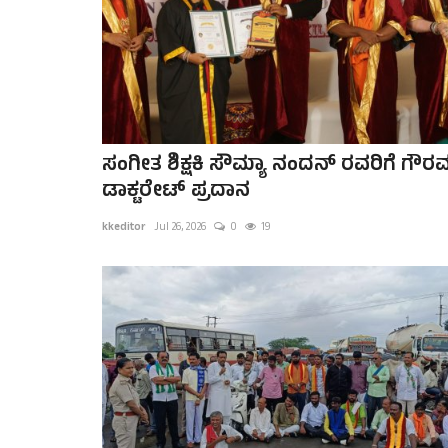
ಸಂಗೀತ ಶಿಕ್ಷಕಿ ಸೌಮ್ಯಾ ನಂದನ್ ರವರಿಗೆ ಗೌರ
ಡಾಕ್ಟರೇಟ್ ಪ್ರದಾನ
kkeditor
Jul 26, 2026
0
19