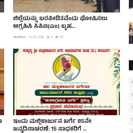
ಜಿಲ್ಲೆಯನ್ನು ಬರಪೀಡಿತವೆಂದು ಘೋಷಿಸಲು
ಆಗ್ರಹಿಸಿ ಸಿಪಿಐ(ಎಂ) ಬೃಹ...
kkeditor
Jul 22, 2026
0
45
ಣ
ಇಂದು ಮಲ್ಲಿಕಾರ್ಜುನ ಖರ್ಗೆ 85ನೇ
ಜನ್ಮದಿನಾಚರಣೆ: 15 ಸಾಧಕರಿಗೆ ...