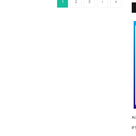
1
2
3
›
»
Ac
IF