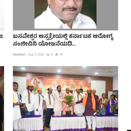
 ೭
ಬಸವೇಶ್ವರ ಆಸ್ಪತ್ರೇಯಲ್ಲಿ ಕರ್ನಾಟಕ ಆರೋಗ್ಯ
ಸಂಜೀವಿನಿ ಯೋಜನೆಯಡಿ...
kkeditor
Aug 5, 2026
0
18