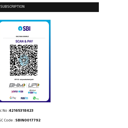
SUBSCRIPTION
c No :
42165318423
SC Code :
SBIN0017792