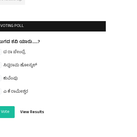
VOTING POLL
ುಗದ ಕವಿ ಯಾರು......?
ದ ರಾ ಬೇಂದ್ರೆ
ಸಿದ್ದರಾಮ ಹೋನ್ಕಲ್
ಕುವೆಂಪು
ಎ ಕೆ ರಾಮೇಶ್ವರ
Vote
View Results