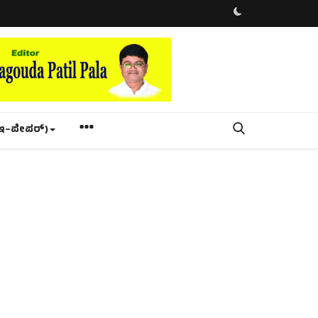
ಇ–ಪೇಪರ್‌)