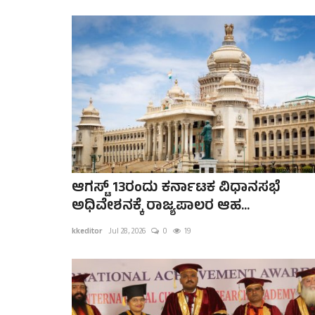
ಆಗಸ್ಟ್ 13ರಂದು ಕರ್ನಾಟಕ ವಿಧಾನಸಭೆ
ಅಧಿವೇಶನಕ್ಕೆ ರಾಜ್ಯಪಾಲರ ಆಹ...
kkeditor
Jul 28, 2026
0
19