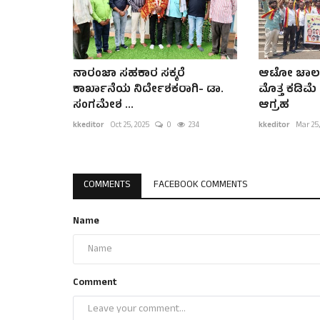
ನಾರಂಜಾ ಸಹಕಾರ ಸಕ್ಕರೆ
ಆಟೋ ಚಾಲಕ
ಕಾರ್ಖಾನೆಯ ನಿರ್ದೇಶಕರಾಗಿ- ಡಾ.
ಮೊತ್ತ ಕಡಿಮೆ
ಸಂಗಮೇಶ ...
ಆಗ್ರಹ
kkeditor
Oct 25, 2025
0
234
kkeditor
Mar 25,
COMMENTS
FACEBOOK COMMENTS
Name
Comment