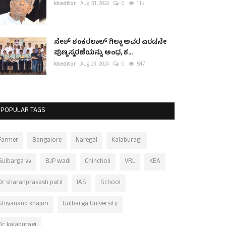
kkeditor
Aug 31, 2024
0
1.1k
ಸೇಠ್ ಶಂಕರಲಾಲ್ ಗಿಲ್ಡಾ ಅವರ ಎರಡನೇ
ಪುಣ್ಯಸ್ಮರಣೆಯನ್ನು ಅಂಧ, ಕ...
kkeditor
Aug 23, 2024
0
547
POPULAR TAGS
Farmer
Bangalore
Naregal
Kalaburagi
Gulbarga vv
BJP wadi
Chincholi
VRL
KEA
Dr sharanprakash patil
IAS
School
Shivanand khajuri
Gulbarga University
Dc kalaburagi