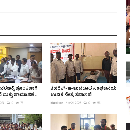
ರೀಕರಣಕ್ಕೆ ಪೂರಕವಾಗಿ
ತೆಹರಿಕ್-ಇ-ಖುದದಾದ ಸಂಘಟನೆಯ
 ಮತ್ತು ಸಾಮಾಜಿಕ ...
ಉಚಿತ ನೇತ್ರ ತಪಾಸಣೆ
2024
0
78
kkeditor
Nov 21, 2025
0
56