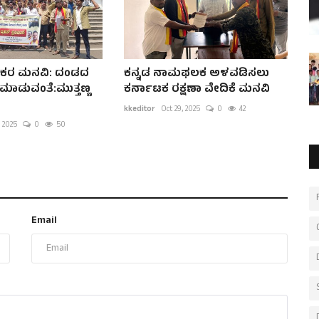
ರ ಮನವಿ: ದಂಡದ
ಕನ್ನಡ ನಾಮಫಲಕ ಅಳವಡಿಸಲು
 ಮಾಡುವಂತೆ:ಮುತ್ತಣ್ಣ
ಕರ್ನಾಟಕ ರಕ್ಷಣಾ ವೇದಿಕೆ ಮನವಿ
kkeditor
Oct 29, 2025
0
42
 2025
0
50
Email