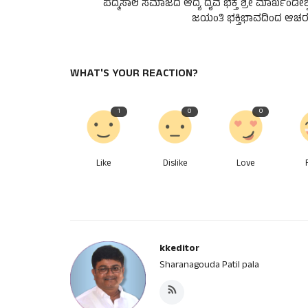
ಪದ್ಮಸಾಲಿ ಸಮಾಜದ ಆದ್ಯ ದೈವ ಭಕ್ತ ಶ್ರೀ ಮಾರ್ಖಂಡೇಶ್
ಜಯಂತಿ ಭಕ್ತಿಭಾವದಿಂದ ಆಚರ
WHAT'S YOUR REACTION?
1
0
0
Like
Dislike
Love
kkeditor
Sharanagouda Patil pala