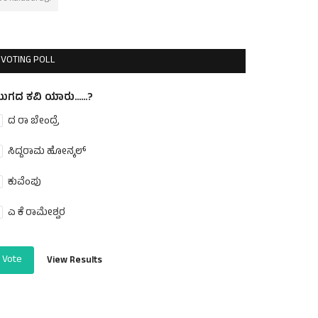
VOTING POLL
ುಗದ ಕವಿ ಯಾರು......?
ದ ರಾ ಬೇಂದ್ರೆ
ಸಿದ್ದರಾಮ ಹೋನ್ಕಲ್
ಕುವೆಂಪು
ಎ ಕೆ ರಾಮೇಶ್ವರ
Vote
View Results