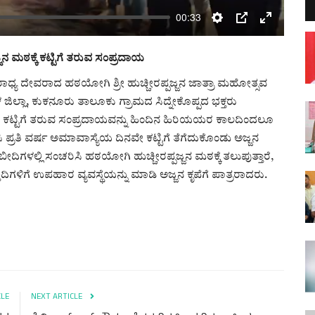
00:33
Settings
PIP
Enter
fullscreen
ಜನ ಮಠಕ್ಕೆ ಕಟ್ಟಿಗೆ ತರುವ ಸಂಪ್ರದಾಯ
ಾಧ್ಯ ದೇವರಾದ ಹಠಯೋಗಿ ಶ್ರೀ ಹುಚ್ಚೀರಪ್ಪಜ್ಜನ ಜಾತ್ರಾ ಮಹೋತ್ಸವ
ಳ ಜಿಲ್ಲಾ, ಕುಕನೂರು ತಾಲೂಕು ಗ್ರಾಮದ ಸಿದ್ನೇಕೊಪ್ಪದ ಭಕ್ತರು
 ಗೆ ಕಟ್ಟಿಗೆ ತರುವ ಸಂಪ್ರದಾಯವನ್ನು ಹಿಂದಿನ ಹಿರಿಯಯರ ಕಾಲದಿಂದಲೂ
ಪ್ರತಿ ವರ್ಷ ಅಮಾವಾಸ್ಯೆಯ ದಿನವೇ ಕಟ್ಟಿಗೆ ತೆಗೆದುಕೊಂಡು ಅಜ್ಜನ
ಬೀದಿಗಳಲ್ಲಿ ಸಂಚರಿಸಿ ಹಠಯೋಗಿ ಹುಚ್ಚೀರಪ್ಪಜ್ಜನ ಮಠಕ್ಕೆ ತಲುಪುತ್ತಾರೆ,
ಿಗಳಿಗೆ ಉಪಹಾರ ವ್ಯವಸ್ಥೆಯನ್ನು ಮಾಡಿ ಅಜ್ಜನ ಕೃಪೆಗೆ ಪಾತ್ರರಾದರು.
CLE
NEXT ARTICLE