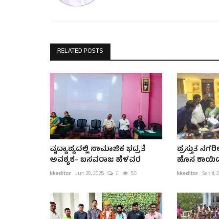
RELATED POSTS
ವೃದ್ಯಾಪ್ಯದಲ್ಲಿ ಸಾಮಾಜಿಕ ಭದ್ರತೆ
ಪ್ರಸ್ತುತ ನಗ
ಅವಶ್ಯಕ- ಬಸವರಾಜ ಹೆಳವರ
ಹೊಸ ಕಾಯಿದೆ
kkeditor
Jun 29, 2025
0
50
kkeditor
Sep 4, 