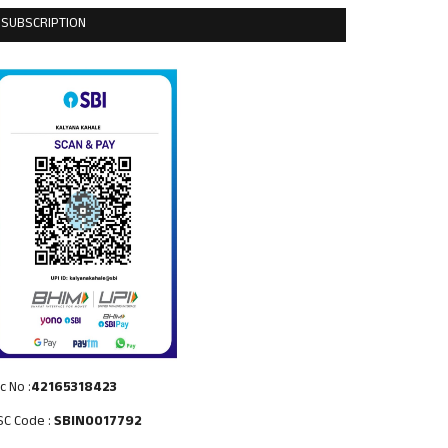
SUBSCRIPTION
c No :
42165318423
SC Code :
SBIN0017792