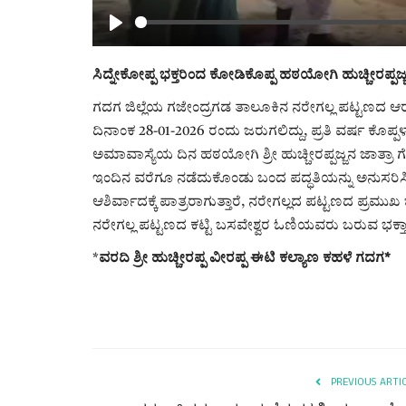
Play
ಸಿದ್ನೇಕೋಪ್ಪ ಭಕ್ತರಿಂದ ಕೋಡಿಕೊಪ್ಪ ಹಠಯೋಗಿ ಹುಚ್ಚೀರಪ್ಪಜ್
ಗದಗ ಜಿಲ್ಲೆಯ ಗಜೇಂದ್ರಗಡ ತಾಲೂಕಿನ ನರೇಗಲ್ಲ ಪಟ್ಟಣದ ಆರ
ದಿನಾಂಕ 28-01-2026 ರಂದು ಜರುಗಲಿದ್ದು, ಪ್ರತಿ ವರ್ಷ ಕೊಪ್ಪ
ಅಮಾವಾಸ್ಯೆಯ ದಿನ ಹಠಯೋಗಿ ಶ್ರೀ ಹುಚ್ಚೀರಪ್ಪಜ್ಜನ ಜಾತ್ರಾ
ಇಂದಿನ ವರೆಗೂ ನಡೆದುಕೊಂಡು ಬಂದ ಪದ್ಧತಿಯನ್ನು ಅನುಸರಿಸಿ 
ಆಶಿರ್ವಾದಕ್ಕೆ ಪಾತ್ರರಾಗುತ್ತಾರೆ, ನರೇಗಲ್ಲದ ಪಟ್ಟಣದ ಪ್ರಮುಖ 
ನರೇಗಲ್ಲ ಪಟ್ಟಣದ ಕಟ್ಟಿ ಬಸವೇಶ್ವರ ಓಣಿಯವರು ಬರುವ ಭಕ್ತಾದ
*
ವರದಿ ಶ್ರೀ ಹುಚ್ಚೀರಪ್ಪ ವೀರಪ್ಪ ಈಟಿ ಕಲ್ಯಾಣ ಕಹಳೆ ಗದಗ*
PREVIOUS ARTI