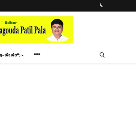
ಇ–ಪೇಪರ್‌)