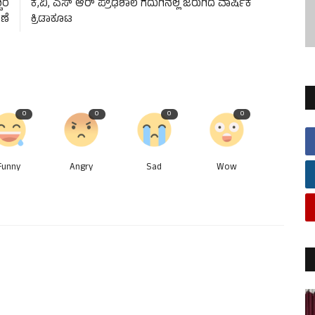
ವರ
ಕೆ,ವಿ, ಎಸ್ ಆರ್ ಪ್ರೌಢಶಾಲೆ ಗದುಗಿನಲ್ಲಿ ಜರುಗಿದ ವಾರ್ಷಿಕ
ಣೆ
ಕ್ರಿಡಾಕೂಟ
0
0
0
0
Funny
Angry
Sad
Wow