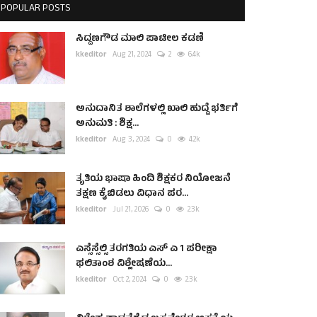
POPULAR POSTS
ಸಿದ್ದಣಗೌಡ ಮಾಲಿ ಪಾಟೀಲ ಕಡಣಿ
kkeditor
Aug 21, 2024
2
6.4k
ಅನುದಾನಿತ ಶಾಲೆಗಳಲ್ಲಿ ಖಾಲಿ ಹುದ್ದೆ ಭರ್ತಿಗೆ
ಅನುಮತಿ : ಶಿಕ್ಷ...
kkeditor
Aug 3, 2024
0
4.2k
ತೃತಿಯ ಭಾಷಾ ಹಿಂದಿ ಶಿಕ್ಷಕರ ನಿಯೋಜನೆ
ತಕ್ಷಣ ಕೈಬಿಡಲು ವಿಧಾನ ಪರ...
kkeditor
Jul 21, 2026
0
2.3k
ಎಸ್ಸೆಸ್ಸೆಲ್ಸಿ ತರಗತಿಯ ಎಸ್ ಎ 1 ಪರೀಕ್ಷಾ
ಫಲಿತಾಂಶ ವಿಶ್ಲೇಷಣೆಯ...
kkeditor
Oct 2, 2024
0
2.3k