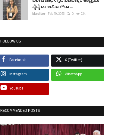
ವಿಶೇಷ ಸಾಧನೆಗೈದ ಬಸವೇಶ್ವರ ಆಸ್ಪತ್ರೆಯ
ವೈದ್ಯೆ ಡಾ ಅನಿತಾ ಗೌರಾ ...
kkeditor
Feb 19, 2026
0
2.2k
FOLLOW US
Facebook
X (Twitter)
Instagram
WhatsApp
YouTube
RECOMMENDED POSTS