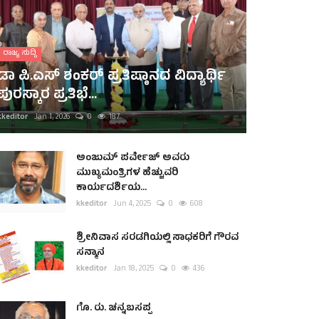
ರಾಜ್ಯ ಸುದ್ದಿ
ಡಾ ಪಿ.ಎಸ್ ಶಂಕರ್ ಪ್ರತಿಷ್ಠಾನದ ವಿದ್ಯಾರ್ಥಿ
ಪುರಸ್ಕಾರ ಪ್ರತಿಭೆ...
kkeditor
Jan 1, 2026
0
187
ಅಂಜುಮ್ ಪರ್ವೇಜ್ ಅವರು
ಮುಖ್ಯಮಂತ್ರಿಗಳ ಹೆಚ್ಚುವರಿ
ಕಾರ್ಯದರ್ಶಿಯ...
kkeditor
Jun 4, 2025
0
608
ಶ್ರೀನಿವಾಸ ಸರಡಗಿಯಲ್ಲಿ ಸಾಧಕರಿಗೆ ಗೌರವ
ಸನ್ಮಾನ
kkeditor
Jan 18, 2025
0
436
ಗೊ. ರು. ಚನ್ನಬಸಪ್ಪ