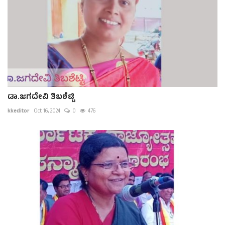
ಡಾ.ಜಗದೇವಿ ತಿಬಶೆಟ್ಟಿ
kkeditor
Oct 16, 2024
0
476