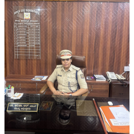
ರಾಜಕೀಯ
ಸುದ್ದಿ
e-paper (ಇ–ಪೇಪರ್‌)
ಪುಸ್ತಕ ಪರಿಚಯ
ಅಂಕಣ
ಸಾಧಕರ ಪರಿಚಯ
ಪತ್ರಕರ್ತರ ಪರಿಚಯ
ಸಂಪಾದಕೀಯ