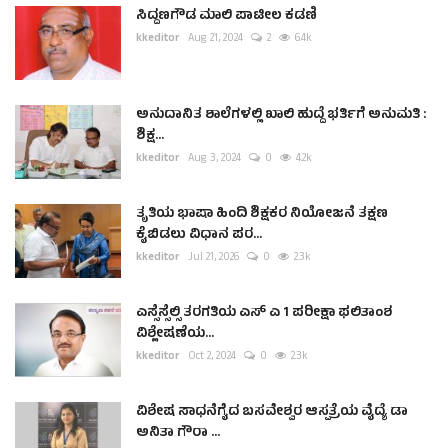
ಸಿದ್ದಣಗೌಡ ಮಾಲಿ ಪಾಟೀಲ ಕಡಣಿ
kkeditor
Aug 21, 2024
2
6.4k
ಅನುದಾನಿತ ಶಾಲೆಗಳಲ್ಲಿ ಖಾಲಿ ಹುದ್ದೆ ಭರ್ತಿಗೆ ಅನುಮತಿ :
ಶಿಕ್ಷ...
kkeditor
Aug 3, 2024
0
4.2k
ತೃತಿಯ ಭಾಷಾ ಹಿಂದಿ ಶಿಕ್ಷಕರ ನಿಯೋಜನೆ ತಕ್ಷಣ
ಕೈಬಿಡಲು ವಿಧಾನ ಪರ...
kkeditor
Jul 21, 2026
0
2.3k
ಎಸ್ಸೆಸ್ಸೆಲ್ಸಿ ತರಗತಿಯ ಎಸ್ ಎ 1 ಪರೀಕ್ಷಾ ಫಲಿತಾಂಶ
ವಿಶ್ಲೇಷಣೆಯ...
kkeditor
Oct 2, 2024
0
2.3k
ವಿಶೇಷ ಸಾಧನೆಗೈದ ಬಸವೇಶ್ವರ ಆಸ್ಪತ್ರೆಯ ವೈದ್ಯೆ ಡಾ
ಅನಿತಾ ಗೌರಾ ...