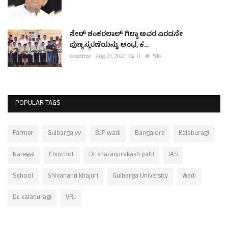
ಸೇಠ್ ಶಂಕರಲಾಲ್ ಗಿಲ್ಡಾ ಅವರ ಎರಡನೇ
ಪುಣ್ಯಸ್ಮರಣೆಯನ್ನು ಅಂಧ, ಕ...
kkeditor
Aug 23, 2024
0
546
POPULAR TAGS
Farmer
Gulbarga vv
BJP wadi
Bangalore
Kalaburagi
Naregal
Chincholi
Dr sharanprakash patil
IAS
School
Shivanand khajuri
Gulbarga University
Wadi
Dc kalaburagi
VRL