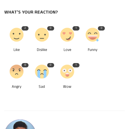
WHAT'S YOUR REACTION?
2
0
1
0
Like
Dislike
Love
Funny
0
0
1
Angry
Sad
Wow