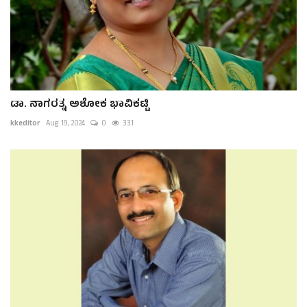
ಡಾ. ನಾಗರತ್ನ ಅಶೋಕ ಭಾವಿಕಟ್ಟಿ
kkeditor
Aug 19, 2024
0
331