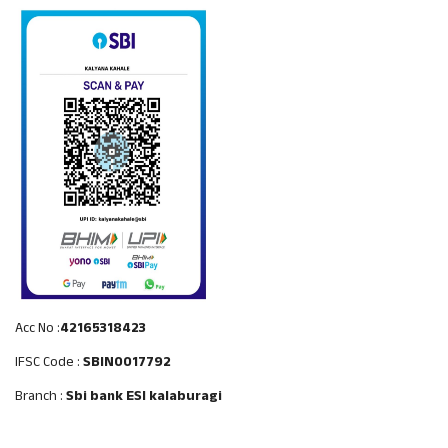
Acc No :
42165318423
IFSC Code :
SBIN0017792
Branch :
Sbi bank ESI kalaburagi