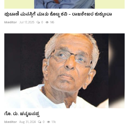
ಪುಟಾಣಿ ಮನಸ್ಸಿಗೆ ಮಾತು ಕೊಟ್ಟ ಕವಿ – ರಾಜಶೇಖರ ಕುಕ್ಕುಂದಾ
kkeditor
Jul 17, 2025
0
146
ಗೊ. ರು. ಚನ್ನಬಸಪ್ಪ
kkeditor
Aug 31, 2024
0
1.1k