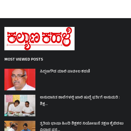
MOST VIEWED POSTS
ಸಿದ್ದಣಗೌಡ ಮಾಲಿ ಪಾಟೀಲ ಕಡಣಿ
ಅನುದಾನಿತ ಶಾಲೆಗಳಲ್ಲಿ ಖಾಲಿ ಹುದ್ದೆ ಭರ್ತಿಗೆ ಅನುಮತಿ :
ಶಿಕ್ಷ...
ತೃತಿಯ ಭಾಷಾ ಹಿಂದಿ ಶಿಕ್ಷಕರ ನಿಯೋಜನೆ ತಕ್ಷಣ ಕೈಬಿಡಲು
ವಿಧಾನ ಪರ...