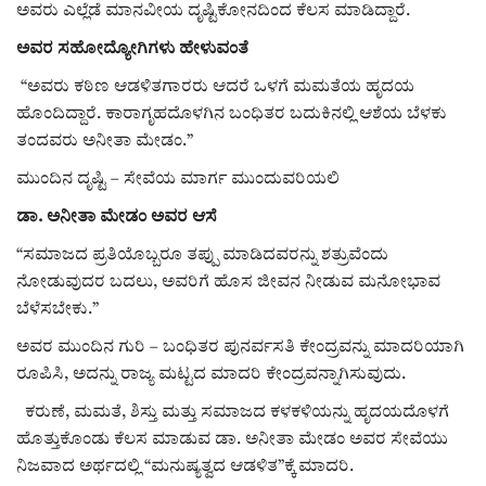
ಅವರು ಎಲ್ಲೆಡೆ ಮಾನವೀಯ ದೃಷ್ಟಿಕೋನದಿಂದ ಕೆಲಸ ಮಾಡಿದ್ದಾರೆ.
ಅವರ ಸಹೋದ್ಯೋಗಿಗಳು ಹೇಳುವಂತೆ
“ಅವರು ಕಠಿಣ ಆಡಳಿತಗಾರರು ಆದರೆ ಒಳಗೆ ಮಮತೆಯ ಹೃದಯ
ಹೊಂದಿದ್ದಾರೆ. ಕಾರಾಗೃಹದೊಳಗಿನ ಬಂಧಿತರ ಬದುಕಿನಲ್ಲಿ ಆಶೆಯ ಬೆಳಕು
ತಂದವರು ಅನೀತಾ ಮೇಡಂ.”
ಮುಂದಿನ ದೃಷ್ಟಿ – ಸೇವೆಯ ಮಾರ್ಗ ಮುಂದುವರಿಯಲಿ
ಡಾ. ಅನೀತಾ ಮೇಡಂ ಅವರ ಆಸೆ
“ಸಮಾಜದ ಪ್ರತಿಯೊಬ್ಬರೂ ತಪ್ಪು ಮಾಡಿದವರನ್ನು ಶತ್ರುವೆಂದು
ನೋಡುವುದರ ಬದಲು, ಅವರಿಗೆ ಹೊಸ ಜೀವನ ನೀಡುವ ಮನೋಭಾವ
ಬೆಳೆಸಬೇಕು.”
ಅವರ ಮುಂದಿನ ಗುರಿ – ಬಂಧಿತರ ಪುನರ್ವಸತಿ ಕೇಂದ್ರವನ್ನು ಮಾದರಿಯಾಗಿ
ರೂಪಿಸಿ, ಅದನ್ನು ರಾಜ್ಯ ಮಟ್ಟದ ಮಾದರಿ ಕೇಂದ್ರವನ್ನಾಗಿಸುವುದು.
ಕರುಣೆ, ಮಮತೆ, ಶಿಸ್ತು ಮತ್ತು ಸಮಾಜದ ಕಳಕಳಿಯನ್ನು ಹೃದಯದೊಳಗೆ
ಹೊತ್ತುಕೊಂಡು ಕೆಲಸ ಮಾಡುವ ಡಾ. ಅನೀತಾ ಮೇಡಂ ಅವರ ಸೇವೆಯು
ನಿಜವಾದ ಅರ್ಥದಲ್ಲಿ “ಮನುಷ್ಯತ್ವದ ಆಡಳಿತ”ಕ್ಕೆ ಮಾದರಿ.