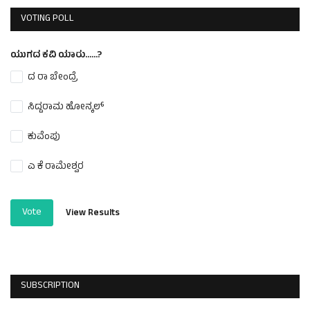
VOTING POLL
ಯುಗದ ಕವಿ ಯಾರು......?
ದ ರಾ ಬೇಂದ್ರೆ
ಸಿದ್ದರಾಮ ಹೋನ್ಕಲ್
ಕುವೆಂಪು
ಎ ಕೆ ರಾಮೇಶ್ವರ
Vote
View Results
SUBSCRIPTION