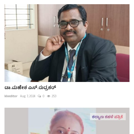
ಡಾ.ಮಹೇಶ ಎಸ್.ರುದ್ರಕರ್
kkeditor
Aug 7, 2024
0
253