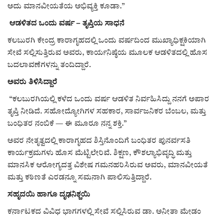
ಅದು ಮಾನವೀಯತೆಯ ಅಭಿವ್ಯಕ್ತಿ ಕೂಡಾ.”
ಆಡಳಿತದ ಒಂದು ವರ್ಷ – ತೃಪ್ತಿಯ ಸಾಧನೆ
ಕಲಬುರಗಿ ಕೇಂದ್ರ ಕಾರಾಗೃಹದಲ್ಲಿ ಒಂದು ವರ್ಷದಿಂದ ಮುಖ್ಯಾಧಿಕ್ಷಕಿಯಾಗಿ
ಸೇವೆ ಸಲ್ಲಿಸುತ್ತಿರುವ ಅವರು, ಕಾರ್ಯನಿಷ್ಠೆಯ ಮೂಲಕ ಆಡಳಿತದಲ್ಲಿ ಹೊಸ
ಬದಲಾವಣೆಗಳನ್ನು ತಂದಿದ್ದಾರೆ.
ಅವರು ತಿಳಿಸಿದ್ದಾರೆ
“ಕಲಬುರಗಿಯಲ್ಲಿ ಕಳೆದ ಒಂದು ವರ್ಷ ಆಡಳಿತ ನಿರ್ವಹಿಸಿದ್ದು ನನಗೆ ಅಪಾರ
ತೃಪ್ತಿ ನೀಡಿದೆ. ಸಹೋದ್ಯೋಗಿಗಳ ಸಹಕಾರ, ಸಾರ್ವಜನಿಕರ ಬೆಂಬಲ, ಮತ್ತು
ಬಂಧಿತರ ನಂಬಿಕೆ — ಈ ಮೂರೂ ನನ್ನ ಶಕ್ತಿ.”
ಅವರ ನೇತೃತ್ವದಲ್ಲಿ ಕಾರಾಗೃಹದ ಶಿಸ್ತಿನೊಂದಿಗೆ ಬಂಧಿತರ ಪುನರ್ವಸತಿ
ಕಾರ್ಯಕ್ರಮಗಳು ಹೊಸ ಮೆಟ್ಟಿಲೇರಿವೆ. ಶಿಕ್ಷಣ, ಕೌಶಲ್ಯಾಭಿವೃದ್ಧಿ ಮತ್ತು
ಮಾನಸಿಕ ಆರೋಗ್ಯದತ್ತ ವಿಶೇಷ ಗಮನಹರಿಸಿರುವ ಅವರು, ಮಾನವೀಯತೆ
ಮತ್ತು ಕಠಿಣತೆ ಎರಡನ್ನೂ ಸಮನಾಗಿ ಪಾಲಿಸುತ್ತಿದ್ದಾರೆ.
ಸಹೃದಯಿ ಹಾಗೂ ದೃಢನಿಶ್ಚಯಿ
ಕರ್ನಾಟಕದ ವಿವಿಧ ಭಾಗಗಳಲ್ಲಿ ಸೇವೆ ಸಲ್ಲಿಸಿರುವ ಡಾ. ಅನೀತಾ ಮೇಡಂ