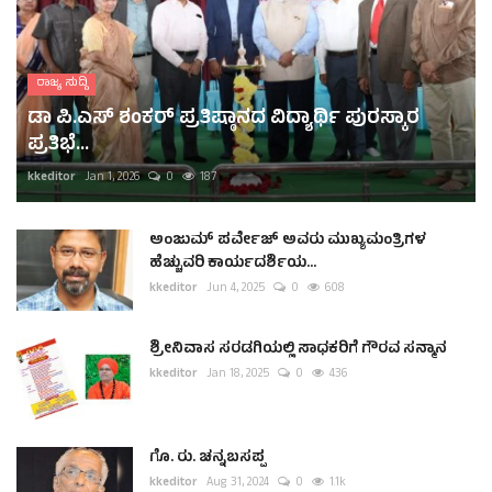
ರಾಜ್ಯ ಸುದ್ದಿ
ಡಾ ಪಿ.ಎಸ್ ಶಂಕರ್ ಪ್ರತಿಷ್ಠಾನದ ವಿದ್ಯಾರ್ಥಿ ಪುರಸ್ಕಾರ
ಪ್ರತಿಭೆ...
kkeditor
Jan 1, 2026
0
187
ಅಂಜುಮ್ ಪರ್ವೇಜ್ ಅವರು ಮುಖ್ಯಮಂತ್ರಿಗಳ
ಹೆಚ್ಚುವರಿ ಕಾರ್ಯದರ್ಶಿಯ...
kkeditor
Jun 4, 2025
0
608
ಶ್ರೀನಿವಾಸ ಸರಡಗಿಯಲ್ಲಿ ಸಾಧಕರಿಗೆ ಗೌರವ ಸನ್ಮಾನ
kkeditor
Jan 18, 2025
0
436
ಗೊ. ರು. ಚನ್ನಬಸಪ್ಪ
kkeditor
Aug 31, 2024
0
1.1k