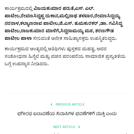
ಕಾರ್ಯಕ್ರಮದಲ್ಲಿ
ವಿಜಯಕುಮಾರ ಪರುತೆ,ಎಸ್. ಎಲ್.
ಪಾಟೀಲ,ರೇವಣಸಿದ್ದಪ್ಪ ದುಕಾನ,ಮಲ್ಲಿನಾಥ ತಳವಾರ,ರೇವಣಸಿದ್ದಯ್ಯ
ನರನಾಳ,ಕಲ್ಯಾಣರಾವ ಪಾಟೀಲ,ಜಿ.ಎಸ್. ತುಮಕುರಕರ್ ,ಡಾ. ಗವಿಸಿದ್ಧ
ಪಾಟೀಲ,ರಾಜಕುಮಾರ ಮಾಳಿಗೆ,ಸಿದ್ದರಾಮಯ್ಯ ಮಠ, ಶರಣಗೌಡ
ಪಾಟೀಲ ಪಾಳಾ
ಸೇರಿದಂತೆ ಅನೇಕ ಸಾಹಿತ್ಯಾಸಕ್ತರು ಉಪಸ್ಥಿತರಿದ್ದರು.
ಕಾರ್ಯಕ್ರಮದ ಅಂತ್ಯದಲ್ಲಿ ಅತಿಥಿಗಳು ಪುಸ್ತಕದ ಮಹತ್ವ, ಅದರ
ಸಂಶೋಧನಾ ಹಿನ್ನೆಲೆ ಮತ್ತು ವಚನ ಪರಂಪರೆಯ ಸಾಮಾಜಿಕ ಪ್ರಸ್ತುತತೆಯ
ಬಗ್ಗೆ ಉಪನ್ಯಾಸ ನೀಡಿದರು.
PREVIOUS ARTICLE
ಭಗೀರಥ ಬಡಾವಣೆಯ ನಿವಾಸಿಗಳ ಭವಣೆಗಳಿಗೆ ಮುಕ್ತಿ ಎಂದು
NEXT ARTICLE