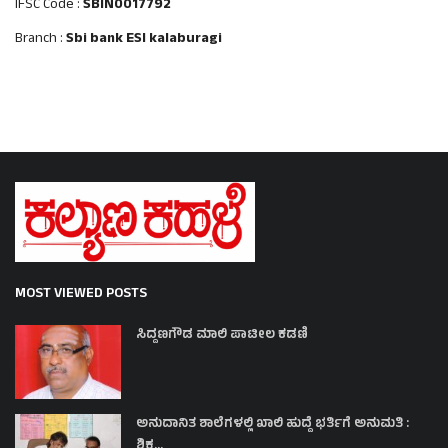
IFSC Code :
SBIN0017792
Branch :
Sbi bank ESI kalaburagi
MOST VIEWED POSTS
ಸಿದ್ದಣಗೌಡ ಮಾಲಿ ಪಾಟೀಲ ಕಡಣಿ
ಅನುದಾನಿತ ಶಾಲೆಗಳಲ್ಲಿ ಖಾಲಿ ಹುದ್ದೆ ಭರ್ತಿಗೆ ಅನುಮತಿ :
ಶಿಕ್ಷ...