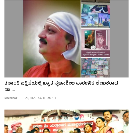
ತನಾರತಿ ಪತ್ರಿಕೆಯಲ್ಲಿ ಖ್ಯಾತ ಸೃಜನಶೀಲ ದಾರ್ಶನಿಕ ಲೇಖಕರಾದ
ಡಾ....
kkeditor
Jul 29, 2025
0
58