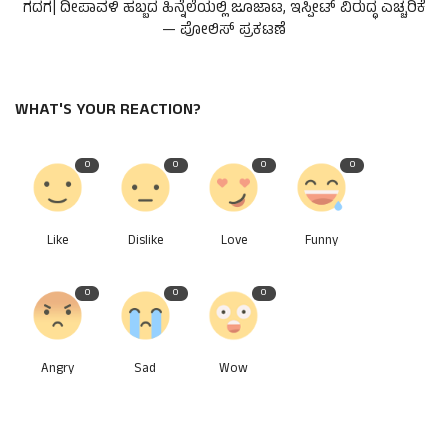
ಗದಗ| ದೀಪಾವಳಿ ಹಬ್ಬದ ಹಿನ್ನೆಲೆಯಲ್ಲಿ ಜೂಜಾಟ, ಇಸ್ಪೀಟ್‌ ವಿರುದ್ಧ ಎಚ್ಚರಿಕೆ
— ಪೋಲಿಸ್ ಪ್ರಕಟಣೆ
WHAT'S YOUR REACTION?
0
0
0
0
Like
Dislike
Love
Funny
0
0
0
Angry
Sad
Wow