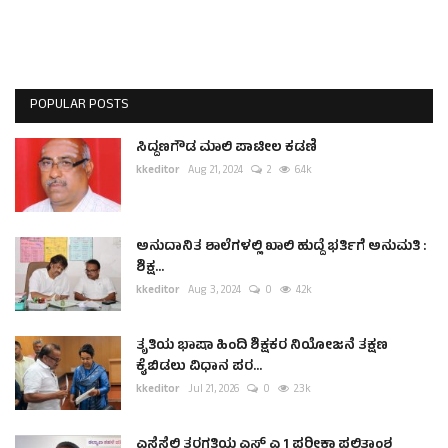
POPULAR POSTS
ಸಿದ್ದಣಗೌಡ ಮಾಲಿ ಪಾಟೀಲ ಕಡಣಿ
kkeditor
Aug 21, 2024
2
6.4k
ಅನುದಾನಿತ ಶಾಲೆಗಳಲ್ಲಿ ಖಾಲಿ ಹುದ್ದೆ ಭರ್ತಿಗೆ ಅನುಮತಿ :
ಶಿಕ್ಷ...
kkeditor
Aug 3, 2024
0
4.2k
ತೃತಿಯ ಭಾಷಾ ಹಿಂದಿ ಶಿಕ್ಷಕರ ನಿಯೋಜನೆ ತಕ್ಷಣ
ಕೈಬಿಡಲು ವಿಧಾನ ಪರ...
kkeditor
Jul 21, 2026
0
2.3k
ಎಸ್ಸೆಸ್ಸೆಲ್ಸಿ ತರಗತಿಯ ಎಸ್ ಎ 1 ಪರೀಕ್ಷಾ ಫಲಿತಾಂಶ