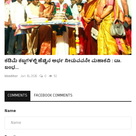
ಕಡಿಮೆ ಶಬ್ದಗಳಲ್ಲಿ ಹೆಚ್ಚಿನ ಅರ್ಥ ನೀಡುವವನೇ ಮಹಾಕವಿ : ಡಾ.
ಬಂಧ...
kkeditor
Jan 16, 2026
0
92
COMMENTS
FACEBOOK COMMENTS
Name