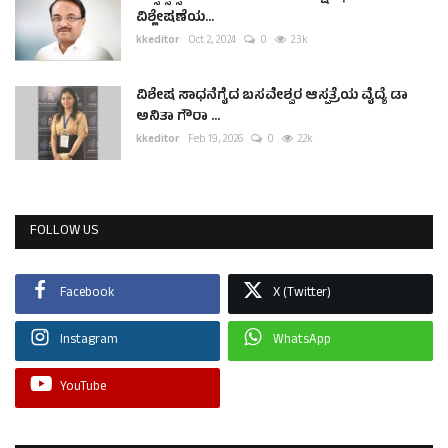
ವಿಶ್ಲೇಷಣೆಯ...
kkeditor
Oct 2, 2024
0
2.3k
ವಿಶೇಷ ಸಾಧನೆಗೈದ ಬಸವೇಶ್ವರ ಆಸ್ಪತ್ರೆಯ ವೈದ್ಯೆ ಡಾ
ಅನಿತಾ ಗೌರಾ ...
kkeditor
Feb 19, 2026
0
2.2k
FOLLOW US
Facebook
X (Twitter)
Instagram
WhatsApp
YouTube