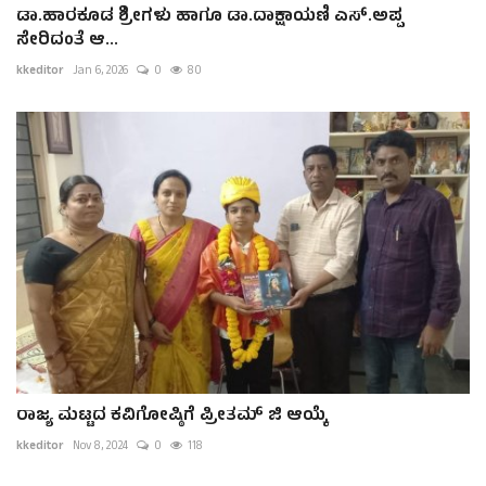
ಡಾ.ಹಾರಕೂಡ ಶ್ರೀಗಳು ಹಾಗೂ ಡಾ.ದಾಕ್ಷಾಯಣಿ ಎಸ್.ಅಪ್ಪ
ಸೇರಿದಂತೆ ಆ...
kkeditor
Jan 6, 2026
0
80
ರಾಜ್ಯ ಮಟ್ಟದ ಕವಿಗೋಷ್ಠಿಗೆ ಪ್ರೀತಮ್ ಜಿ ಆಯ್ಕೆ
kkeditor
Nov 8, 2024
0
118