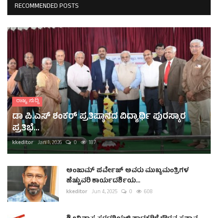
RECOMMENDED POSTS
ರಾಜ್ಯ ಸುದ್ದಿ
ಡಾ ಪಿ.ಎಸ್ ಶಂಕರ್ ಪ್ರತಿಷ್ಠಾನದ ವಿದ್ಯಾರ್ಥಿ ಪುರಸ್ಕಾರ
ಪ್ರತಿಭೆ...
kkeditor
Jan 1, 2026
0
187
ಅಂಜುಮ್ ಪರ್ವೇಜ್ ಅವರು ಮುಖ್ಯಮಂತ್ರಿಗಳ
ಹೆಚ್ಚುವರಿ ಕಾರ್ಯದರ್ಶಿಯ...
kkeditor
Jun 4, 2025
0
608