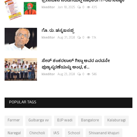
ಶ್ರೀನಿವಾಸ ಸರಡಗಿಯಲ್ಲಿ ಸಾಧಕರಿಗೆ ಗೌರವ ಸನ್ಮಾನ
kkeditor
Jan 18, 2025
0
435
ಗೊ. ರು. ಚನ್ನಬಸಪ್ಪ
kkeditor
Aug 31, 2024
0
1.1k
ಸೇಠ್ ಶಂಕರಲಾಲ್ ಗಿಲ್ಡಾ ಅವರ ಎರಡನೇ
ಪುಣ್ಯಸ್ಮರಣೆಯನ್ನು ಅಂಧ, ಕ...
kkeditor
Aug 23, 2024
0
546
POPULAR TAGS
Farmer
Gulbarga vv
BJP wadi
Bangalore
Kalaburagi
Naregal
Chincholi
IAS
School
Shivanand khajuri