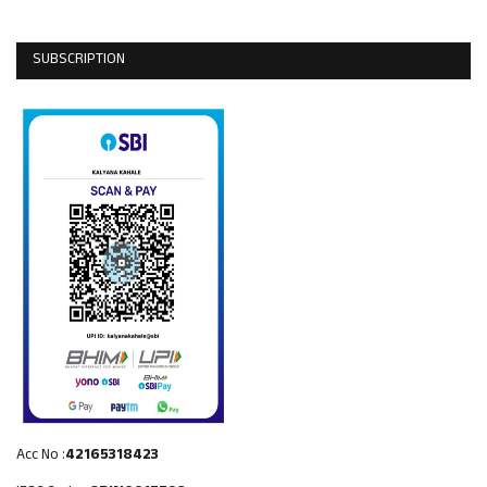
SUBSCRIPTION
Acc No :
42165318423