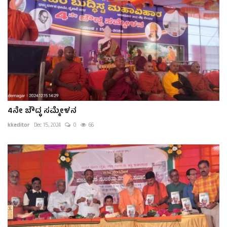
4ನೇ ಬೌದ್ಧ ಸಮ್ಮೇಳನ
kkeditor
Dec 15, 2024
0
66