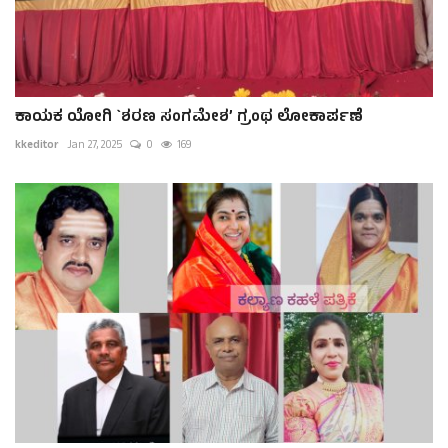
ಕಾಯಕ ಯೋಗಿ `ಶರಣ ಸಂಗಮೇಶ’ ಗ್ರಂಥ ಲೋಕಾರ್ಪಣೆ
kkeditor
Jan 27, 2025
0
169