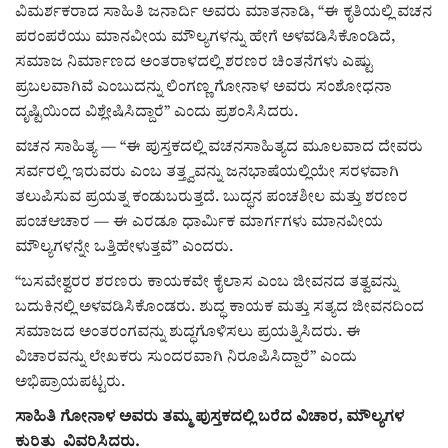
ಕವನ
ವಿಮರ್ಶಕರಾದ ಸಾಹಿತಿ ಜನಾರ್ದಿ ಅವರು ಮಾತನಾಡಿ, “ಈ ಕೃತಿಯಲ್ಲಿ ವಚನ
ಪರಂಪರೆಯು ಮಾನವೀಯ ಮೌಲ್ಯಗಳನ್ನು ಹೇಗೆ ಅಳವಡಿಸಿಕೊಂಡಿದೆ,
Digital Subscription
ಸಮಾಜ ನಿರ್ಮಾಣದ ಅಂತರಾಳದಲ್ಲಿ ಶರಣರ ಚಿಂತನೆಗಳು ಎಷ್ಟು
ಪ್ರಬಲವಾಗಿವೆ ಎಂಬುದನ್ನು ಲಿಂಗಣ್ಣ ಗೋನಾಳ ಅವರು ಸಂಶೋಧನಾ
ದೃಷ್ಟಿಯಿಂದ ವಿಶ್ಲೇಷಿಸಿದ್ದಾರೆ” ಎಂದು ಪ್ರಶಂಸಿಸಿದರು.
ವಚನ ಸಾಹಿತ್ಯ — “ಈ ಪುಸ್ತಕದಲ್ಲಿ ವಚನಸಾಹಿತ್ಯದ ಮೂಲವಾದ ದೇವರು
ಸರ್ವರಲ್ಲಿ ಇರುವರು ಎಂಬ ತತ್ತ್ವವನ್ನು ಜನಭಾಷೆಯಲ್ಲಿಯೇ ಸರಳವಾಗಿ
ತಲುಪಿಸುವ ಪ್ರಯತ್ನ ಕಂಡುಬರುತ್ತದೆ. ಬುದ್ಧನ ಪಂಚಶೀಲ ಮತ್ತು ಶರಣರ
ಪಂಚಆಚಾರ — ಈ ಎರಡೂ ಧಾರ್ಮಿಕ ಮಾರ್ಗಗಳು ಮಾನವೀಯ
ಮೌಲ್ಯಗಳನ್ನೇ ಒತ್ತಿಹೇಳುತ್ತವೆ” ಎಂದರು.
“ಬಸವೇಶ್ವರರ ಶರಣರು ಕಾಯಕವೇ ಕೈಲಾಸ ಎಂಬ ಜೀವನದ ತತ್ವವನ್ನು
ಬದುಕಿನಲ್ಲಿ ಅಳವಡಿಸಿಕೊಂಡರು. ಶುದ್ಧ ಕಾಯಕ ಮತ್ತು ಸತ್ಯದ ಜೀವನದಿಂದ
ಸಮಾಜದ ಅಂತರಂಗವನ್ನು ಶುದ್ಧಗೊಳಿಸಲು ಪ್ರಯತ್ನಿಸಿದರು. ಈ
ವಿಚಾರವನ್ನು ಲೇಖಕರು ಸುಂದರವಾಗಿ ನಿರೂಪಿಸಿದ್ದಾರೆ” ಎಂದು
ಅಭಿಪ್ರಾಯಪಟ್ಟರು.
ಸಾಹಿತಿ ಗೋನಾಳ ಅವರು ತಮ್ಮ ಪುಸ್ತಕದಲ್ಲಿ ಬರೆದ ವಿಚಾರ, ಮೌಲ್ಯಗಳ
ಕುರಿತು ವಿವರಿಸಿದರು.