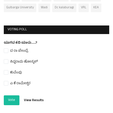
Gulbarga University
Wadi
Dc kalaburagi
VRL
KEA
VOTING POLL
ಯುಗದ ಕವಿ ಯಾರು......?
ದ ರಾ ಬೇಂದ್ರೆ
ಸಿದ್ದರಾಮ ಹೋನ್ಕಲ್
ಕುವೆಂಪು
ಎ ಕೆ ರಾಮೇಶ್ವರ
Vote
View Results