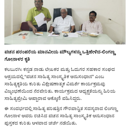
ರಾಜಕೀಯ
ಸುದ್ದಿ
e-paper (ಇ–ಪೇಪರ್‌)
ವಚನ ಪರಂಪರೆಯ ಮಾನವೀಯ ಮೌಲ್ಯಗಳನ್ನು ಒತ್ತಿಹೇಳಿದ-ಲಿಂಗಣ್ಣ
ಪುಸ್ತಕ ಪರಿಚಯ
ಗೋನಾಳರ ಕೃತಿ
ಕಲಬುರಗಿ: ಕನ್ನಡ ನಾಡು ಲೇಖಕರ ಮತ್ತು ಓದುಗರ ಸಹಕಾರ ಸಂಘದ
ಅಂಕಣ
ಆಶ್ರಯದಲ್ಲಿ “ವಚನ ಸಾಹಿತ್ಯ ಸಾಂಸ್ಕೃತಿಕ ಅನುಸಂಧಾನ” ಎಂಬ
ಸಾಹಿತ್ಯಕೃತಿಯ ಕುರಿತು ವಿಶ್ಲೇಷಣಾತ್ಮಕ ವಿಮರ್ಶೆ ಕಾರ್ಯಕ್ರಮವು
ಸಾಧಕರ ಪರಿಚಯ
ವಿಜೃಂಭಣೆಯಿಂದ ನೆರವೇರಿತು. ಕಾರ್ಯಕ್ರಮದ ಅಧ್ಯಕ್ಷತೆಯನ್ನು ಹಿರಿಯ
ಸಾಹಿತ್ಯಪ್ರೇಮಿ ಅಪ್ಪಾರಾವ ಅಕ್ಕೊಣಿ ವಹಿಸಿದ್ದರು.
ಪತ್ರಕರ್ತರ ಪರಿಚಯ
ಈ ಸಂದರ್ಭದಲ್ಲಿ ಸಾಹಿತ್ಯ ಪರಿಷತ್ತಿನ ಗೌರವಾನ್ವಿತ ಸದಸ್ಯರಾದ ಲಿಂಗಣ್ಣ
ಸಂಪಾದಕೀಯ
ಗೋನಾಳ ಅವರು ರಚಿಸಿದ ವಚನ ಸಾಹಿತ್ಯ ಸಾಂಸ್ಕೃತಿಕ ಅನುಸಂಧಾನ
ಪುಸ್ತಕದ ಕುರಿತು ಆಳವಾದ ಚರ್ಚೆ ನಡೆಯಿತು.