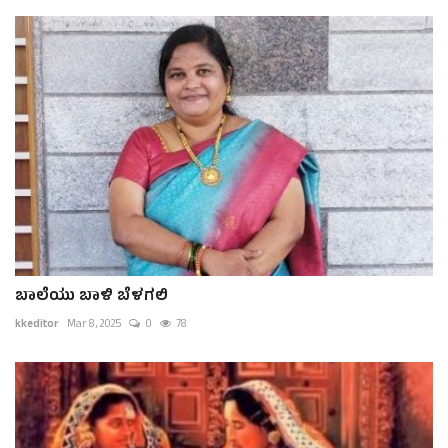
ಬಾಲೆಯು ಬಾಳಿ ಬೆಳಗಲಿ
kkeditor
Mar 8, 2025
0
78