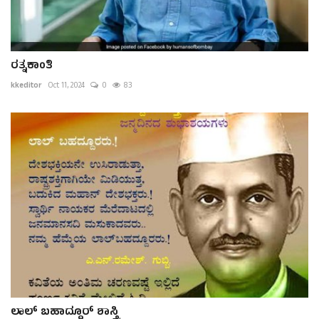
ರತ್ನಕಾಂತಿ
kkeditor
Oct 11, 2024
0
83
ಲಾಲ್ ಬಹಾದ್ದೂರ್ ಶಾಸ್ತ್ರಿ