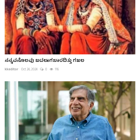
ನನ್ನವನೊಲವು ಬದಲಾಗಬಾರದಿತ್ತು ಗಜಲ
kkeditor
Oct 24, 2024
0
116