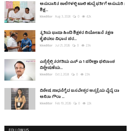
ಅನುದಾನಿತ ಶಾಲೆಗಳಲ್ಲಿ ಖಾಲಿ ಹುದ್ದೆ ಭರ್ತಿಗೆ ಅನುಮತಿ :
ಶಿಕ್ಷ...
kkeditor
Aug 3, 2024
0
4.2k
ತೃತಿಯ ಭಾಷಾ ಹಿಂದಿ ಶಿಕ್ಷಕರ ನಿಯೋಜನೆ ತಕ್ಷಣ
ಕೈಬಿಡಲು ವಿಧಾನ ಪರ...
kkeditor
Jul 21, 2026
0
2.3k
ಎಸ್ಸೆಸ್ಸೆಲ್ಸಿ ತರಗತಿಯ ಎಸ್ ಎ 1 ಪರೀಕ್ಷಾ ಫಲಿತಾಂಶ
ವಿಶ್ಲೇಷಣೆಯ...
kkeditor
Oct 2, 2024
0
2.3k
ವಿಶೇಷ ಸಾಧನೆಗೈದ ಬಸವೇಶ್ವರ ಆಸ್ಪತ್ರೆಯ ವೈದ್ಯೆ ಡಾ
ಅನಿತಾ ಗೌರಾ ...
kkeditor
Feb 19, 2026
0
2.2k
FOLLOW US