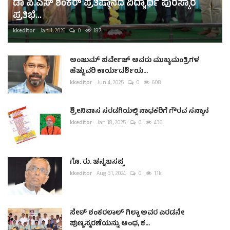
ಡಾ ಪಿ.ಎಸ್ ಶಂಕರ್ ಪ್ರತಿಷ್ಠಾನದ ವಿದ್ಯಾರ್ಥಿ ಪುರಸ್ಕಾರ
ಪ್ರತಿಭೆ...
kkeditor
Jan 1, 2026
0
187
ಅಂಜುಮ್ ಪರ್ವೇಜ್ ಅವರು ಮುಖ್ಯಮಂತ್ರಿಗಳ
ಹೆಚ್ಚುವರಿ ಕಾರ್ಯದರ್ಶಿಯ...
kkeditor
Jun 4, 2025
0
608
ಶ್ರೀನಿವಾಸ ಸರಡಗಿಯಲ್ಲಿ ಸಾಧಕರಿಗೆ ಗೌರವ ಸನ್ಮಾನ
kkeditor
Jan 18, 2025
0
436
ಗೊ. ರು. ಚನ್ನಬಸಪ್ಪ
kkeditor
Aug 31, 2024
0
1.1k
ಸೇಠ್ ಶಂಕರಲಾಲ್ ಗಿಲ್ಡಾ ಅವರ ಎರಡನೇ
ಪುಣ್ಯಸ್ಮರಣೆಯನ್ನು ಅಂಧ, ಕ...