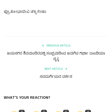
ಪ್ರೊ.ಶೋಭಾದೇವಿ ಚೆಕ್ಕಿ ಸೇಡಂ
PREVIOUS ARTICLE
ಜಯನಗರ ಶಿವಮಂದಿರದಲ್ಲಿ ಸಂಭ್ರಮದಿಂದ ಜರುಗಿದ ಗರ್ಭಾ ದಾಂಡಿಯಾ
ನೃತ್ಯ
NEXT ARTICLE
ನವದುರ್ಗೆಯರ ದರ್ಶನ
WHAT'S YOUR REACTION?
0
0
0
0