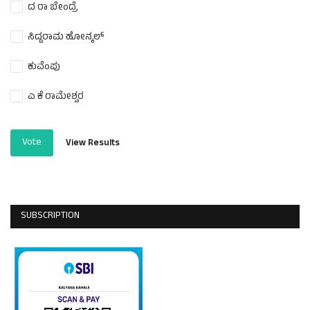
ದ ರಾ ಬೇಂದ್ರೆ
ಸಿದ್ದರಾಮ ಹೋನ್ಕಲ್
ಕುವೆಂಪು
ಎ ಕೆ ರಾಮೇಶ್ವರ
Vote
View Results
SUBSCRIPTION