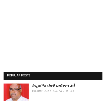
POPULAR POSTS
ಸಿದ್ದಣಗೌಡ ಮಾಲಿ ಪಾಟೀಲ ಕಡಣಿ
kkeditor
Aug 21, 2024
2
6.4k