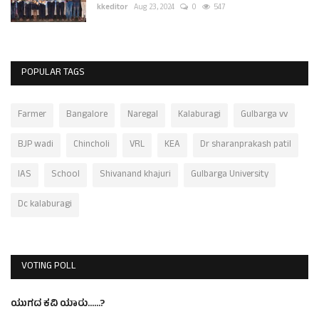
kkeditor
Aug 23, 2024
0
547
POPULAR TAGS
Farmer
Bangalore
Naregal
Kalaburagi
Gulbarga vv
BJP wadi
Chincholi
VRL
KEA
Dr sharanprakash patil
IAS
School
Shivanand khajuri
Gulbarga University
Dc kalaburagi
VOTING POLL
ಯುಗದ ಕವಿ ಯಾರು......?