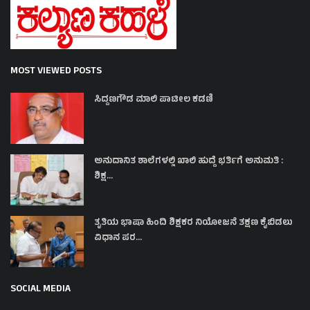
MOST VIEWED POSTS
ಸಿದ್ದಣಗೌಡ ಮಾಲಿ ಪಾಟೀಲ ಕಡಣಿ
ಅನುದಾನಿತ ಶಾಲೆಗಳಲ್ಲಿ ಖಾಲಿ ಹುದ್ದೆ ಭರ್ತಿಗೆ ಅನುಮತಿ :
ಶಿಕ್ಷ...
ತೃತಿಯ ಭಾಷಾ ಹಿಂದಿ ಶಿಕ್ಷಕರ ನಿಯೋಜನೆ ತಕ್ಷಣ ಕೈಬಿಡಲು
ವಿಧಾನ ಪರ...
SOCIAL MEDIA