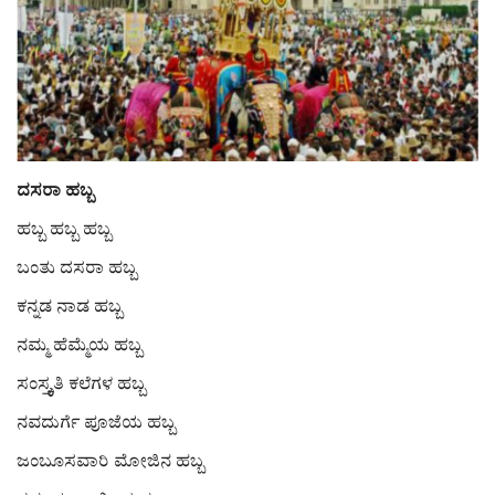
ರಾಜಕೀಯ
ಸುದ್ದಿ
e-paper (ಇ–ಪೇಪರ್‌)
ದಸರಾ ಹಬ್ಬ
ಪುಸ್ತಕ ಪರಿಚಯ
ಹಬ್ಬ ಹಬ್ಬ ಹಬ್ಬ
ಬಂತು ದಸರಾ ಹಬ್ಬ
ಅಂಕಣ
ಕನ್ನಡ ನಾಡ ಹಬ್ಬ
ಸಾಧಕರ ಪರಿಚಯ
ನಮ್ಮ ಹೆಮ್ಮೆಯ ಹಬ್ಬ
ಪತ್ರಕರ್ತರ ಪರಿಚಯ
ಸಂಸ್ಕ್ತೃತಿ ಕಲೆಗಳ ಹಬ್ಬ
ನವದುರ್ಗೆ ಪೂಜೆಯ ಹಬ್ಬ
ಸಂಪಾದಕೀಯ
ಜಂಬೂಸವಾರಿ ಮೋಜಿನ ಹಬ್ಬ