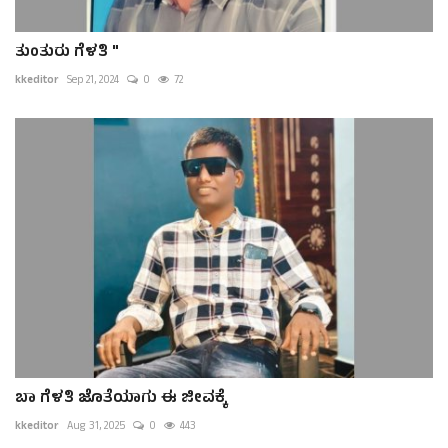
ತುಂತುರು ಗೆಳತಿ "
kkeditor
Sep 21, 2024
0
72
ಬಾ ಗೆಳತಿ ಜೊತೆಯಾಗು ಈ ಜೀವಕ್ಕೆ
kkeditor
Aug 31, 2025
0
443