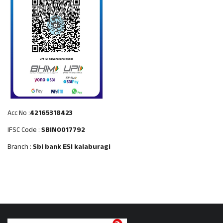
Acc No :
42165318423
IFSC Code :
SBIN0017792
Branch :
Sbi bank ESI kalaburagi