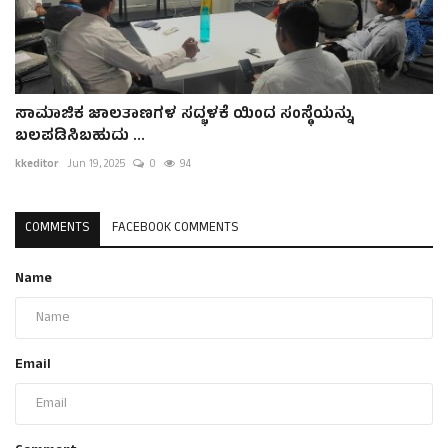
ಸಾಮಾಜಿಕ ಜಾಲತಾಣಗಳ ಸದ್ಭಳಕೆ ಯಿಂದ ಸಂಸ್ಥೆಯನ್ನು
ಬಲಪಡಿಸಿಬಹುದು ...
kkeditor
Jun 19, 2025
0
94
COMMENTS
FACEBOOK COMMENTS
Name
Email