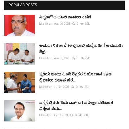
POPULAR POSTS
ಸಿದ್ದಣಗೌಡ ಮಾಲಿ ಪಾಟೀಲ ಕಡಣಿ
kkeditor
Aug 21, 2024
2
6.4k
ಅನುದಾನಿತ ಶಾಲೆಗಳಲ್ಲಿ ಖಾಲಿ ಹುದ್ದೆ ಭರ್ತಿಗೆ ಅನುಮತಿ :
ಶಿಕ್ಷ...
kkeditor
Aug 3, 2024
0
4.2k
ತೃತಿಯ ಭಾಷಾ ಹಿಂದಿ ಶಿಕ್ಷಕರ ನಿಯೋಜನೆ ತಕ್ಷಣ
ಕೈಬಿಡಲು ವಿಧಾನ ಪರ...
kkeditor
Jul 21, 2026
0
2.3k
ಎಸ್ಸೆಸ್ಸೆಲ್ಸಿ ತರಗತಿಯ ಎಸ್ ಎ 1 ಪರೀಕ್ಷಾ ಫಲಿತಾಂಶ
ವಿಶ್ಲೇಷಣೆಯ...
kkeditor
Oct 2, 2024
0
2.3k