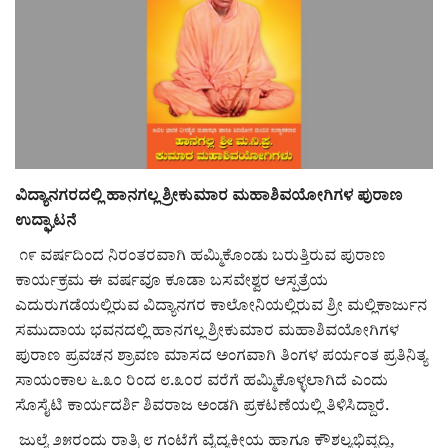
ರಾಜಕೀಯ
ಸುದ್ದಿ
e-paper (ಇ–ಪೇಪರ್‌)
ಪುಸ್ತಕ ಪರಿಚಯ
ವಿದ್ಯಾನಗರದಲ್ಲಿ ಹಾನಗಲ್ಲ ಶ್ರೀಕುಮಾರ ಮಹಾಶಿವಯೋಗಿಗಳ ಪುರಾಣ
ಉದ್ಘಾಟನೆ
ಅಂಕಣ
೧೯ ವರ್ಷದಿಂದ ನಿರಂತರವಾಗಿ ಹಮ್ಮಿಕೊಂಡು ಬರುತ್ತಿರುವ ಪುರಾಣ
ಕಾರ್ಯಕ್ರಮ ಈ ವರ್ಷವೂ ಕೂಡಾ ಬಸವೇಶ್ವರ ಆಸ್ಪತ್ರೆಯ
ಸಾಧಕರ ಪರಿಚಯ
ಎದುರುಗಡೆಯಲ್ಲಿರುವ ವಿದ್ಯಾನಗರ ಕಾಲೋನಿಯಲ್ಲಿರುವ ಶ್ರೀ ಮಲ್ಲಿಕಾರ್ಜುನ
ಸಮುದಾಯ ಭವನದಲ್ಲಿ ಹಾನಗಲ್ಲ ಶ್ರೀಕುಮಾರ ಮಹಾಶಿವಯೋಗಿಗಳ
ಪತ್ರಕರ್ತರ ಪರಿಚಯ
ಪುರಾಣ ಪ್ರವಚನ ಶ್ರಾವಣ ಮಾಸದ ಅಂಗವಾಗಿ ತಿಂಗಳ ಪರ್ಯಂತ ಪ್ರತಿನಿತ್ಯ
ಸಾಯಂಕಾಲ ೬.೩೦ ರಿಂದ ೮.೩೦ರ ವರೆಗೆ ಹಮ್ಮಿಕೊಳ್ಳಲಾಗಿದೆ ಎಂದು
ಸಂಪಾದಕೀಯ
ಸೊಸೈಟಿ ಕಾರ್ಯದರ್ಶಿ ಶಿವರಾಜ ಅಂಡಗಿ ಪ್ರಕಟಣೆಯಲ್ಲಿ ತಿಳಿಸಿದ್ದಾರೆ.
ಜುಲೈ ೨೫ರಂದು ರಾತ್ರಿ ೮ ಗಂಟೆಗೆ ವೈದ್ಯಕೀಯ ಹಾಗೂ ಕೌಶಲ್ಯಭಿವೃದ್ಧಿ,