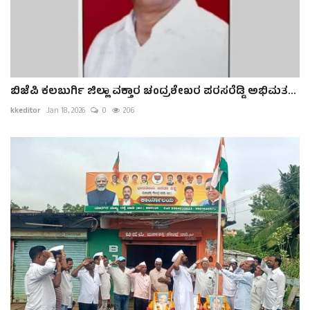
ಬಿಜೆಪಿ ಕಲಬುರ್ಗಿ ಜಿಲ್ಲಾ ವಕ್ತಾರ ಚಂದ್ರಶೇಖರ ಪರಸರೆಡ್ಡಿ ಅಭಿಮತ...
kkeditor
Jan 18, 2026
0
206