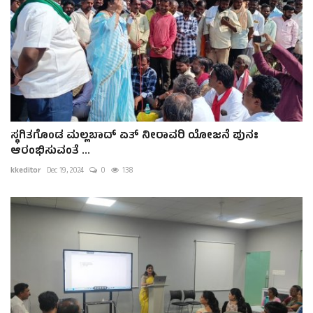
ಸ್ಥಗಿತಗೊಂಡ ಮಲ್ಲಬಾದ್ ಏತ್ ನೀರಾವರಿ ಯೋಜನೆ ಪುನಃ
ಆರಂಭಿಸುವಂತೆ ...
kkeditor
Dec 19, 2024
0
138