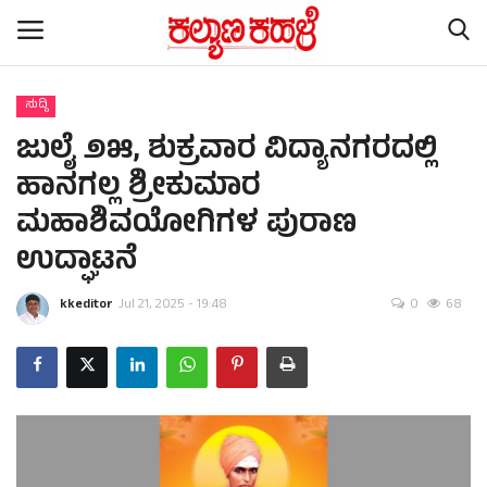
ಸುದ್ದಿ
ಜುಲೈ ೨೫, ಶುಕ್ರವಾರ ವಿದ್ಯಾನಗರದಲ್ಲಿ
Home
ಹಾನಗಲ್ಲ ಶ್ರೀಕುಮಾರ
Subscription
ಮಹಾಶಿವಯೋಗಿಗಳ ಪುರಾಣ
ಉದ್ಘಾಟನೆ
Contact
kkeditor
Jul 21, 2025 - 19:48
0
68
ರಾಷ್ಟ್ರೀಯ ಸುದ್ದಿ
ರಾಜ್ಯ ಸುದ್ದಿ
ಕಲೆ - ಸಾಹಿತ್ಯ
ಕ್ರೈಂ ಸ್ಟೋರಿ