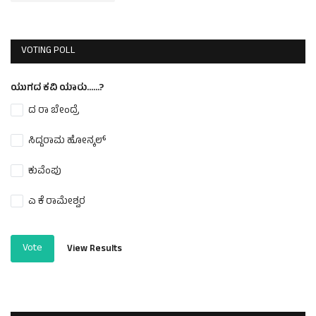
VOTING POLL
ಯುಗದ ಕವಿ ಯಾರು......?
ದ ರಾ ಬೇಂದ್ರೆ
ಸಿದ್ದರಾಮ ಹೋನ್ಕಲ್
ಕುವೆಂಪು
ಎ ಕೆ ರಾಮೇಶ್ವರ
Vote
View Results