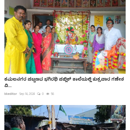
ಕಮಲನಗರ ಪಟ್ಟಣದ ಭಗಿರಥಿ ಪಬ್ಲಿಕ್ ಶಾಲೆಯಲ್ಲಿ ಶುಕ್ರವಾರ ಗಣೇಶ
ವಿ...
kkeditor
Sep 14, 2024
0
56