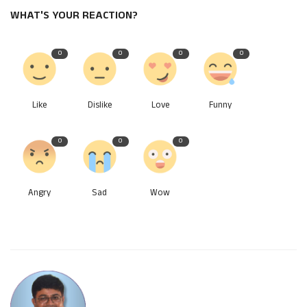
WHAT'S YOUR REACTION?
0
0
0
0
Like
Dislike
Love
Funny
0
0
0
Angry
Sad
Wow