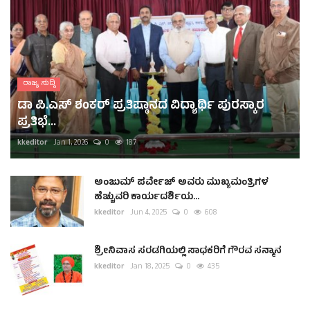
ರಾಜ್ಯ ಸುದ್ದಿ
ಡಾ ಪಿ.ಎಸ್ ಶಂಕರ್ ಪ್ರತಿಷ್ಠಾನದ ವಿದ್ಯಾರ್ಥಿ ಪುರಸ್ಕಾರ
ಪ್ರತಿಭೆ...
kkeditor
Jan 1, 2026
0
187
ಅಂಜುಮ್ ಪರ್ವೇಜ್ ಅವರು ಮುಖ್ಯಮಂತ್ರಿಗಳ
ಹೆಚ್ಚುವರಿ ಕಾರ್ಯದರ್ಶಿಯ...
kkeditor
Jun 4, 2025
0
608
ಶ್ರೀನಿವಾಸ ಸರಡಗಿಯಲ್ಲಿ ಸಾಧಕರಿಗೆ ಗೌರವ ಸನ್ಮಾನ
kkeditor
Jan 18, 2025
0
435