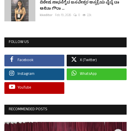
ವಿಶೇಷ ಸಾಧನೆಗೈದ ಬಸವೇಶ್ವರ ಆಸ್ಪತ್ರೆಯ ವೈದ್ಯೆ ಡಾ
ಅನಿತಾ ಗೌರಾ ...
kkeditor
Feb 19, 2026
0
2.2k
FOLLOW US
Facebook
X (Twitter)
Instagram
WhatsApp
YouTube
RECOMMENDED POSTS