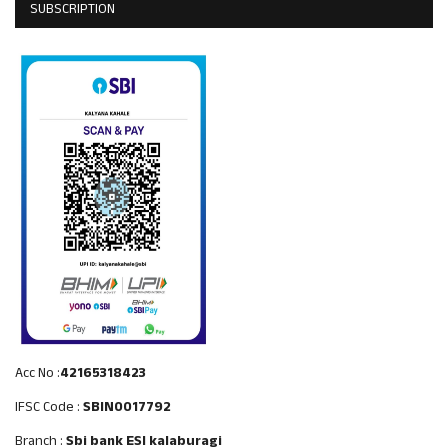
SUBSCRIPTION
Acc No :
42165318423
IFSC Code :
SBIN0017792
Branch :
Sbi bank ESI kalaburagi