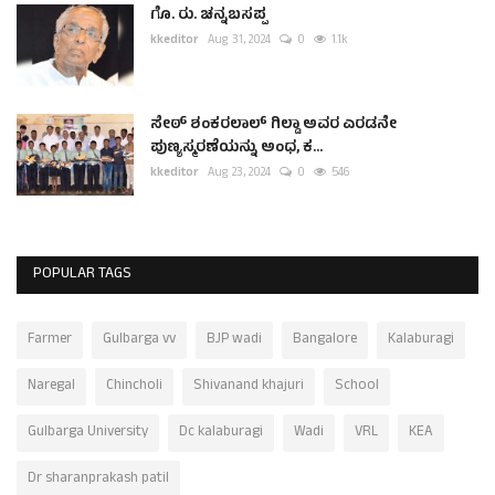
ಗೊ. ರು. ಚನ್ನಬಸಪ್ಪ
kkeditor
Aug 31, 2024
0
1.1k
ಸೇಠ್ ಶಂಕರಲಾಲ್ ಗಿಲ್ಡಾ ಅವರ ಎರಡನೇ
ಪುಣ್ಯಸ್ಮರಣೆಯನ್ನು ಅಂಧ, ಕ...
kkeditor
Aug 23, 2024
0
546
POPULAR TAGS
Farmer
Gulbarga vv
BJP wadi
Bangalore
Kalaburagi
Naregal
Chincholi
Shivanand khajuri
School
Gulbarga University
Dc kalaburagi
Wadi
VRL
KEA
Dr sharanprakash patil