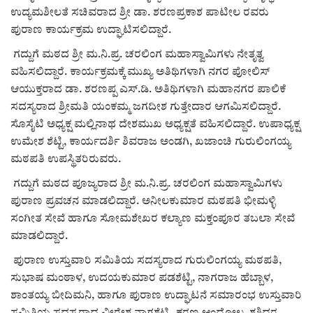
ಕವನ
ಉದ್ಯಮಶೀಲತೆ ಸಚಿವರಾದ ಶ್ರೀ ಡಾ. ಶರಣಪ್ರಕಾಶ ಪಾಟೀಲ ರವರು
ಪುರಾಣ ಕಾರ್ಯಕ್ರಮ ಉದ್ಘಾಟಿಸಲಿದ್ದಾರೆ.
Digital Subscription
ಗದ್ದುಗೆ ಮಠದ ಶ್ರೀ ಮ.ನಿ.ಪ್ರ. ಚರಲಿಂಗ ಮಹಾಸ್ವಾಮಿಗಳು ನೇತೃತ್ವ
ವಹಿಸಲಿದ್ದಾರೆ. ಕಾರ್ಯಕ್ರಮಕ್ಕೆ ಮುಖ್ಯ ಅತಿಥಿಗಳಾಗಿ ನಗರ ಪೋಲಿಸ್
ಆಯುಕ್ತರಾದ ಡಾ. ಶರಣಪ್ಪ ಎಸ್.ಡಿ. ಅತಿಥಿಗಳಾಗಿ ಮಹಾನಗರ ಪಾಲಿಕೆ
ಸದಸ್ಯರಾದ ಶ್ರೀಮತಿ ಯಂಕಮ್ಮ ಜಗದೀಶ ಗುತ್ತೇದಾರ ಆಗಮಿಸಲಿದ್ದಾರೆ.
ಸೊಸೈಟಿ ಅಧ್ಯಕ್ಷ ಮಲ್ಲಿನಾಥ ದೇಶಮುಖ ಅಧ್ಯಕ್ಷತೆ ವಹಿಸಲಿದ್ದಾರೆ. ಉಪಾಧ್ಯಕ್ಷ
ಉಮೇಶ ಶೆಟ್ಟಿ, ಕಾರ್ಯದರ್ಶಿ ಶಿವರಾಜ ಅಂಡಗಿ, ಖಜಾಂಚಿ ಗುರುಲಿಂಗಯ್ಯ
ಮಠಪತಿ ಉಪಸ್ಥಿತರಿರುವರು.
ಗದ್ದುಗೆ ಮಠದ ಪೂಜ್ಯರಾದ ಶ್ರೀ ಮ.ನಿ.ಪ್ರ. ಚರಲಿಂಗ ಮಹಾಸ್ವಾಮಿಗಳು
ಪುರಾಣ ಪ್ರವಚನ ಮಾಡಲಿದ್ದಾರೆ. ಅನೀಲಕುಮಾರ ಮಠಪತಿ ಭೀಮಳ್ಳಿ
ಸಂಗೀತ ಸೇವೆ ಹಾಗೂ ಸೋಮಶೇಖರ ಕಲ್ಯಾಣ ಮಕ್ತಂಪೂರ ತಬಲಾ ಸೇವೆ
ಮಾಡಲಿದ್ದಾರೆ.
ಪುರಾಣ ಉಸ್ತುವಾರಿ ಸಮಿತಿಯ ಸದಸ್ಯರಾದ ಗುರುಲಿಂಗಯ್ಯ ಮಠಪತಿ,
ಸುಭಾಷ ಮಂಠಾಳ, ಉದಯಕುಮಾರ ಪಡಶೆಟ್ಟಿ, ನಾಗರಾಜ ಹೆಬ್ಬಾಳ,
ಶಾಂತಯ್ಯ ಬೀದಿಮನಿ, ಹಾಗೂ ಪುರಾಣ ಉದ್ಘಾಟನೆ ಸಮಾರಂಭ ಉಸ್ತುವಾರಿ