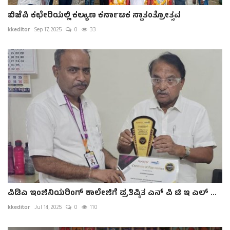
ಬಿಜೆಪಿ ಕಛೇರಿಯಲ್ಲಿ ಕಲ್ಯಾಣ ಕರ್ನಾಟಕ ಸ್ವಾತಂತ್ರೋತ್ಸವ
kkeditor
Sep 17, 2025
0
33
ಪಿಡಿಎ ಇಂಜಿನಿಯರಿಂಗ್ ಕಾಲೇಜಿಗೆ ಪ್ರತಿಷ್ಠಿತ ಎನ್ ಪಿ ಟಿ ಇ ಎಲ್ ...
kkeditor
Jul 14, 2025
0
110