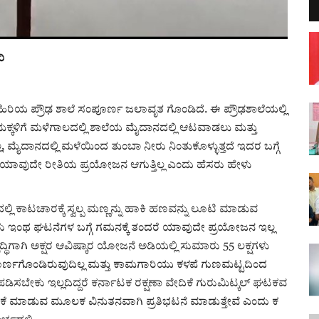
ರಿ
ಿರಿಯ ಪ್ರೌಢ ಶಾಲೆ ಸಂಪೂರ್ಣ ಜಲಾವೃತ ಗೊಂಡಿದೆ. ಈ ಪ್ರೌಢಶಾಲೆಯಲ್ಲಿ
ದು ಮಕ್ಕಳಿಗೆ ಮಳೆಗಾಲದಲ್ಲಿ ಶಾಲೆಯ ಮೈದಾನದಲ್ಲಿ ಆಟವಾಡಲು ಮತ್ತು
, ಮೈದಾನದಲ್ಲಿ ಮಳೆಯಿಂದ ತುಂಬಾ ನೀರು ನಿಂತುಕೊಳ್ಳುತ್ತದೆ ಇದರ ಬಗ್ಗೆ
ಯಾವುದೇ ರೀತಿಯ ಪ್ರಯೋಜನ ಆಗುತ್ತಿಲ್ಲ ಎಂದು ಹೆಸರು ಹೇಳು
 ಕಾಟಚಾರಕ್ಕೆ ಸ್ವಲ್ಪ ಮಣ್ಣನ್ನು ಹಾಕಿ ಹಣವನ್ನು ಲೂಟಿ ಮಾಡುವ
 ಅವರು ಇಂಥ ಘಟನೆಗಳ ಬಗ್ಗೆ ಗಮನಕ್ಕೆ ತಂದರೆ ಯಾವುದೇ ಪ್ರಯೋಜನ ಇಲ್ಲ
ವೃದ್ಧಿಗಾಗಿ ಅಕ್ಷರ ಆವಿಷ್ಕಾರ ಯೋಜನೆ ಅಡಿಯಲ್ಲಿ ಸುಮಾರು 55 ಲಕ್ಷಗಳು
ೂರ್ಣಗೊಂಡಿರುವುದಿಲ್ಲ ಮತ್ತು ಕಾಮಗಾರಿಯು ಕಳಪೆ ಗುಣಮಟ್ಟದಿಂದ
ಪಡಿಸಬೇಕು ಇಲ್ಲದಿದ್ದರೆ ಕರ್ನಾಟಕ ರಕ್ಷಣಾ ವೇದಿಕೆ ಗುರುಮಿಟ್ಕಲ್ ಘಟಕವ
ಿಕೆ ಮಾಡುವ ಮೂಲಕ ವಿನುತನವಾಗಿ ಪ್ರತಿಭಟನೆ ಮಾಡುತ್ತೇವೆ ಎಂದು ಕ