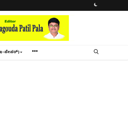
ಇ–ಪೇಪರ್‌)