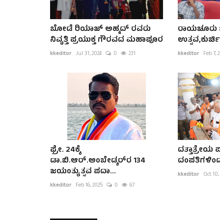
ಬೋಡೆ ರಿಯಾಜ್ ಅಹ್ಮದ್ ರವರು
ರಾಯಚೂರು ಜಿ
ನಿವೃತ್ತಿ ಪ್ರಯುಕ್ತ ಗೌರವದ ಮಹಾಪೂರ
ಉತ್ಸವ,ಕುರ್ಚ
kkeditor
Jul 31, 2024
0
231
kkeditor
Feb 7, 
ಫ್ರೇ. 24ಕ್ಕೆ
ದತ್ತಾತ್ರೇಯ
ಡಾ.ಬಿ.ಆರ್.ಅಂಬೇಡ್ಕರ್‌ರ 134
ದಂಪತಿಗಳಿಂದ
ಜಯಂತ್ಯುತ್ಸವ ಪದಾ...
kkeditor
Oct 10,
kkeditor
Feb 16, 2025
0
67