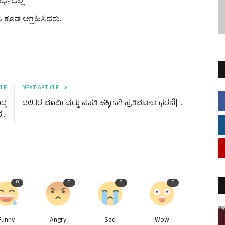
್ಭದಲ್ಲಿ
 ಕೂಡ ಆಗ್ರಹಿಸಿದರು.
CLE
NEXT ARTICLE
್ಧ
ದಲಿತರ ಭೂಮಿ ಮತ್ತು ವಸತಿ ಹಕ್ಕಿಗಾಗಿ ಪ್ರತಿಭಟನಾ ಧರಣಿ| :..
..
0
0
0
0
Funny
Angry
Sad
Wow