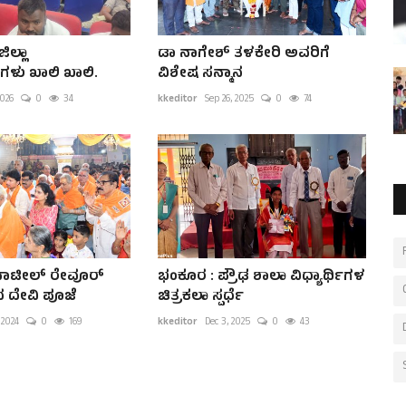
ಲ್ಲಾ
ಡಾ ನಾಗೇಶ್ ತಳಕೇರಿ ಅವರಿಗೆ
ಿಗಳು ಖಾಲಿ ಖಾಲಿ.
ವಿಶೇಷ ಸನ್ಮಾನ
2026
0
34
kkeditor
Sep 26, 2025
0
74
 ಪಾಟೀಲ್ ರೇವೂರ್
ಭಂಕೂರ : ಪ್ರೌಢ ಶಾಲಾ ವಿಧ್ಯಾರ್ಥಿಗಳ
 ದೇವಿ ಪೂಜೆ
ಚಿತ್ರಕಲಾ ಸ್ಪರ್ಧೆ
 2024
0
169
kkeditor
Dec 3, 2025
0
43