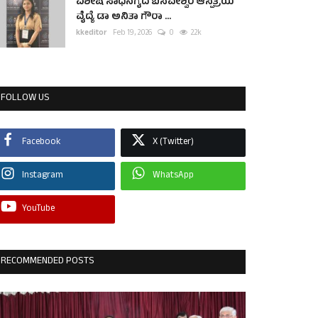
ವಿಶೇಷ ಸಾಧನೆಗೈದ ಬಸವೇಶ್ವರ ಆಸ್ಪತ್ರೆಯ
ವೈದ್ಯೆ ಡಾ ಅನಿತಾ ಗೌರಾ ...
kkeditor
Feb 19, 2026
0
2.2k
FOLLOW US
Facebook
X (Twitter)
Instagram
WhatsApp
YouTube
RECOMMENDED POSTS