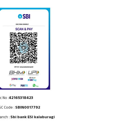
c No :
42165318423
SC Code :
SBIN0017792
anch :
Sbi bank ESI kalaburagi