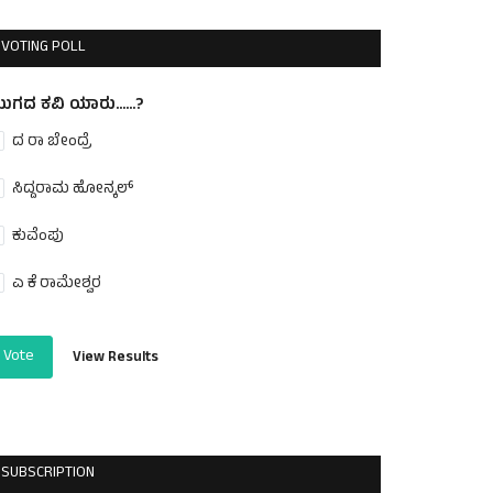
VOTING POLL
ುಗದ ಕವಿ ಯಾರು......?
ದ ರಾ ಬೇಂದ್ರೆ
ಸಿದ್ದರಾಮ ಹೋನ್ಕಲ್
ಕುವೆಂಪು
ಎ ಕೆ ರಾಮೇಶ್ವರ
Vote
View Results
SUBSCRIPTION