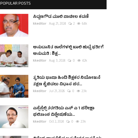
POPULAR POSTS
ಸಿದ್ದಣಗೌಡ ಮಾಲಿ ಪಾಟೀಲ ಕಡಣಿ
kkeditor
Aug 21, 2024
2
6.4k
ಅನುದಾನಿತ ಶಾಲೆಗಳಲ್ಲಿ ಖಾಲಿ ಹುದ್ದೆ ಭರ್ತಿಗೆ
ಅನುಮತಿ : ಶಿಕ್ಷ...
kkeditor
Aug 3, 2024
0
4.2k
ತೃತಿಯ ಭಾಷಾ ಹಿಂದಿ ಶಿಕ್ಷಕರ ನಿಯೋಜನೆ
ತಕ್ಷಣ ಕೈಬಿಡಲು ವಿಧಾನ ಪರ...
kkeditor
Jul 21, 2026
0
2.3k
ಎಸ್ಸೆಸ್ಸೆಲ್ಸಿ ತರಗತಿಯ ಎಸ್ ಎ 1 ಪರೀಕ್ಷಾ
ಫಲಿತಾಂಶ ವಿಶ್ಲೇಷಣೆಯ...
kkeditor
Oct 2, 2024
0
2.3k