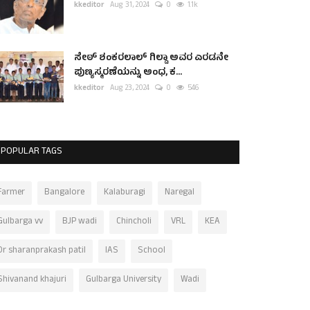
kkeditor
Aug 31, 2024
0
1.1k
ಸೇಠ್ ಶಂಕರಲಾಲ್ ಗಿಲ್ಡಾ ಅವರ ಎರಡನೇ
ಪುಣ್ಯಸ್ಮರಣೆಯನ್ನು ಅಂಧ, ಕ...
kkeditor
Aug 23, 2024
0
546
POPULAR TAGS
Farmer
Bangalore
Kalaburagi
Naregal
Gulbarga vv
BJP wadi
Chincholi
VRL
KEA
Dr sharanprakash patil
IAS
School
Shivanand khajuri
Gulbarga University
Wadi