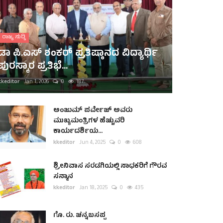
ರಾಜ್ಯ ಸುದ್ದಿ
ಡಾ ಪಿ.ಎಸ್ ಶಂಕರ್ ಪ್ರತಿಷ್ಠಾನದ ವಿದ್ಯಾರ್ಥಿ
ಪುರಸ್ಕಾರ ಪ್ರತಿಭೆ...
kkeditor
Jan 1, 2026
0
187
ಅಂಜುಮ್ ಪರ್ವೇಜ್ ಅವರು
ಮುಖ್ಯಮಂತ್ರಿಗಳ ಹೆಚ್ಚುವರಿ
ಕಾರ್ಯದರ್ಶಿಯ...
kkeditor
Jun 4, 2025
0
608
ಶ್ರೀನಿವಾಸ ಸರಡಗಿಯಲ್ಲಿ ಸಾಧಕರಿಗೆ ಗೌರವ
ಸನ್ಮಾನ
kkeditor
Jan 18, 2025
0
435
ಗೊ. ರು. ಚನ್ನಬಸಪ್ಪ