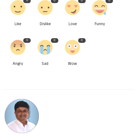
0
0
0
0
Like
Dislike
Love
Funny
0
0
0
Angry
Sad
Wow