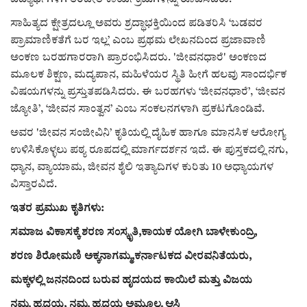
ಸಾಹಿತ್ಯದ ಕ್ಷೇತ್ರದಲ್ಲೂ ಅವರು ಶ್ರದ್ಧಾಭಕ್ತಿಯಿಂದ ಪಡಿತರಿಸಿ ‘ಬಡವರ
ಪ್ರಾಮಾಣಿಕತೆಗೆ ಬರ ಇಲ್ಲ’ ಎಂಬ ಪ್ರಥಮ ಲೇಖನದಿಂದ ಪ್ರಜಾವಾಣಿ
ಅಂಕಣ ಬರಹಗಾರರಾಗಿ ಪ್ರಾರಂಭಿಸಿದರು. 'ಜೀವನಧಾರೆ' ಅಂಕಣದ
ಮೂಲಕ ಶಿಕ್ಷಣ, ಮದ್ಯಪಾನ, ಮಹಿಳೆಯರ ಸ್ಥಿತಿ ಹೀಗೆ ಹಲವು ಸಾಂದರ್ಭಿಕ
ವಿಷಯಗಳನ್ನು ಪ್ರಸ್ತುತಪಡಿಸಿದರು. ಈ ಬರಹಗಳು ‘ಜೀವನಧಾರೆ’, ‘ಜೀವನ
ಜ್ಯೋತಿ’, ‘ಜೀವನ ಸಾಂತ್ವನ’ ಎಂಬ ಸಂಕಲನಗಳಾಗಿ ಪ್ರಕಟಗೊಂಡಿವೆ.
ಅವರ 'ಜೀವನ ಸಂಜೀವಿನಿ’ ಕೃತಿಯಲ್ಲಿ ದೈಹಿಕ ಹಾಗೂ ಮಾನಸಿಕ ಆರೋಗ್ಯ
ಉಳಿಸಿಕೊಳ್ಳಲು ಪಠ್ಯ ರೂಪದಲ್ಲಿ ಮಾರ್ಗದರ್ಶನ ಇದೆ. ಈ ಪುಸ್ತಕದಲ್ಲಿ ನಗು,
ಧ್ಯಾನ, ವ್ಯಾಯಾಮ, ಜೀವನ ಶೈಲಿ ಇತ್ಯಾದಿಗಳ ಕುರಿತು 10 ಅಧ್ಯಾಯಗಳ
ವಿಸ್ತಾರವಿದೆ.
ಇತರ ಪ್ರಮುಖ ಕೃತಿಗಳು:
ಸಮಾಜ ವಿಕಾಸಕ್ಕೆ ಶರಣ ಸಂಸ್ಕೃತಿ,ಕಾಯಕ ಯೋಗಿ ಬಾಳೇಕುಂದ್ರಿ,
ಶರಣ ಶಿರೋಮಣಿ ಅಕ್ಕನಾಗಮ್ಮ,ಕರ್ನಾಟಕದ ವೀರವನಿತೆಯರು,
ಮಕ್ಕಳಲ್ಲಿ ಜನನದಿಂದ ಬರುವ ಹೃದಯದ ಕಾಯಿಲೆ ಮತ್ತು ವಿಜಯ
ನಮ್ಮ ಹೃದಯ, ನಮ್ಮ ಹೃದಯ ಅಮೂಲ್ಯ ಆಸ್ತಿ