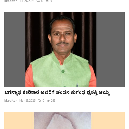
kkeditor
Jul 24, 2026
0
39
ಜಗನ್ನಾಥ ಶೇರಿಕಾರ ಅವರಿಗೆ ಚಂದನ ಸುಗಂಧ ಪ್ರಶಸ್ತಿ‌ ಆಯ್ಕೆ
kkeditor
Mar 22, 2025
0
249