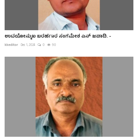
ಉದಯೋನ್ಮುಖ ಬರಹಗಾರ ಸಂಗಮೇಶ ಎನ್ ಜವಾದಿ. -
kkeditor
Dec 1, 2024
0
90