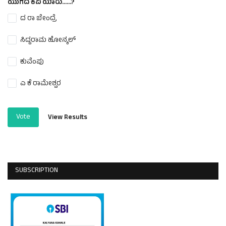
ಯುಗದ ಕವಿ ಯಾರು......?
ದ ರಾ ಬೇಂದ್ರೆ
ಸಿದ್ದರಾಮ ಹೋನ್ಕಲ್
ಕುವೆಂಪು
ಎ ಕೆ ರಾಮೇಶ್ವರ
Vote
View Results
SUBSCRIPTION