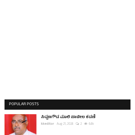
POPULAR POSTS
ಸಿದ್ದಣಗೌಡ ಮಾಲಿ ಪಾಟೀಲ ಕಡಣಿ
kkeditor
Aug 21, 2024
2
6.4k