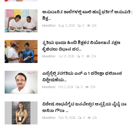
ಅನುದಾನಿತ ಶಾಲೆಗಳಲ್ಲಿ ಖಾಲಿ ಹುದ್ದೆ ಭರ್ತಿಗೆ ಅನುಮತಿ :
ಶಿಕ್ಷ...
kkeditor
Aug 3, 2024
0
4.2k
ತೃತಿಯ ಭಾಷಾ ಹಿಂದಿ ಶಿಕ್ಷಕರ ನಿಯೋಜನೆ ತಕ್ಷಣ
ಕೈಬಿಡಲು ವಿಧಾನ ಪರ...
kkeditor
Jul 21, 2026
0
2.3k
ಎಸ್ಸೆಸ್ಸೆಲ್ಸಿ ತರಗತಿಯ ಎಸ್ ಎ 1 ಪರೀಕ್ಷಾ ಫಲಿತಾಂಶ
ವಿಶ್ಲೇಷಣೆಯ...
kkeditor
Oct 2, 2024
0
2.3k
ವಿಶೇಷ ಸಾಧನೆಗೈದ ಬಸವೇಶ್ವರ ಆಸ್ಪತ್ರೆಯ ವೈದ್ಯೆ ಡಾ
ಅನಿತಾ ಗೌರಾ ...
kkeditor
Feb 19, 2026
0
2.2k