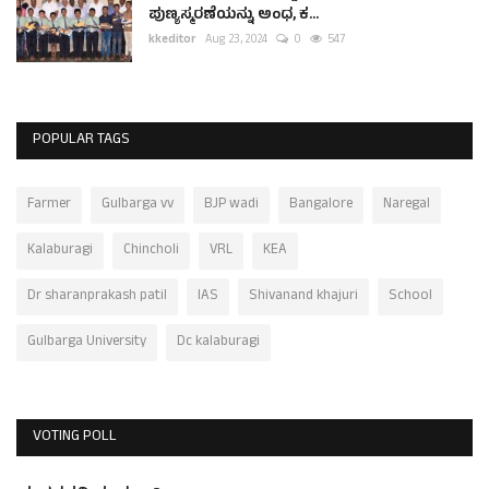
ಪುಣ್ಯಸ್ಮರಣೆಯನ್ನು ಅಂಧ, ಕ...
kkeditor
Aug 23, 2024
0
547
POPULAR TAGS
Farmer
Gulbarga vv
BJP wadi
Bangalore
Naregal
Kalaburagi
Chincholi
VRL
KEA
Dr sharanprakash patil
IAS
Shivanand khajuri
School
Gulbarga University
Dc kalaburagi
VOTING POLL