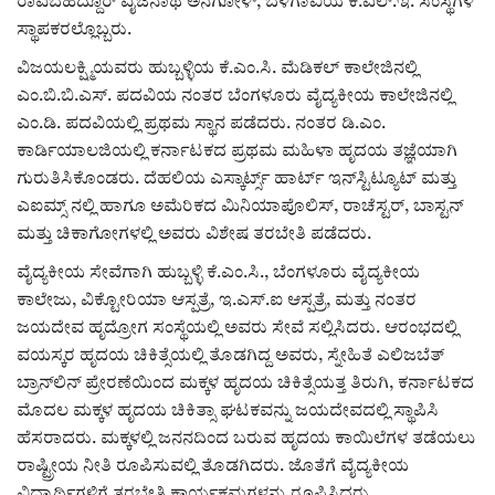
ಕವನ
ರಾವಬಹದ್ದೂರ್ ವೈಜನಾಥ ಅನಗೋಳ್, ಬೆಳಗಾವಿಯ ಕೆ.ಎಲ್.ಇ. ಸಂಸ್ಥೆಗಳ
ಸ್ಥಾಪಕರಲ್ಲೊಬ್ಬರು.
Digital Subscription
ವಿಜಯಲಕ್ಷ್ಮಿಯವರು ಹುಬ್ಬಳ್ಳಿಯ ಕೆ.ಎಂ.ಸಿ. ಮೆಡಿಕಲ್ ಕಾಲೇಜಿನಲ್ಲಿ
ಎಂ.ಬಿ.ಬಿ.ಎಸ್. ಪದವಿಯ ನಂತರ ಬೆಂಗಳೂರು ವೈದ್ಯಕೀಯ ಕಾಲೇಜಿನಲ್ಲಿ
ಎಂ.ಡಿ. ಪದವಿಯಲ್ಲಿ ಪ್ರಥಮ ಸ್ಥಾನ ಪಡೆದರು. ನಂತರ ಡಿ.ಎಂ.
ಕಾರ್ಡಿಯಾಲಜಿಯಲ್ಲಿ ಕರ್ನಾಟಕದ ಪ್ರಥಮ ಮಹಿಳಾ ಹೃದಯ ತಜ್ಞೆಯಾಗಿ
ಗುರುತಿಸಿಕೊಂಡರು. ದೆಹಲಿಯ ಎಸ್ಕಾರ್ಟ್ಸ್ ಹಾರ್ಟ್ ಇನ್‌ಸ್ಟಿಟ್ಯೂಟ್ ಮತ್ತು
ಎಐಮ್ಸ್‌ ನಲ್ಲಿ ಹಾಗೂ ಅಮೆರಿಕದ ಮಿನಿಯಾಪೊಲಿಸ್, ರಾಚೆಸ್ಟರ್, ಬಾಸ್ಟನ್
ಮತ್ತು ಚಿಕಾಗೋಗಳಲ್ಲಿ ಅವರು ವಿಶೇಷ ತರಬೇತಿ ಪಡೆದರು.
ವೈದ್ಯಕೀಯ ಸೇವೆಗಾಗಿ ಹುಬ್ಬಳ್ಳಿ ಕೆ.ಎಂ.ಸಿ., ಬೆಂಗಳೂರು ವೈದ್ಯಕೀಯ
ಕಾಲೇಜು, ವಿಕ್ಟೋರಿಯಾ ಆಸ್ಪತ್ರೆ, ಇ.ಎಸ್‌.ಐ ಆಸ್ಪತ್ರೆ, ಮತ್ತು ನಂತರ
ಜಯದೇವ ಹೃದ್ರೋಗ ಸಂಸ್ಥೆಯಲ್ಲಿ ಅವರು ಸೇವೆ ಸಲ್ಲಿಸಿದರು. ಆರಂಭದಲ್ಲಿ
ವಯಸ್ಕರ ಹೃದಯ ಚಿಕಿತ್ಸೆಯಲ್ಲಿ ತೊಡಗಿದ್ದ ಅವರು, ಸ್ನೇಹಿತೆ ಎಲಿಜಬೆತ್
ಬ್ರಾನ್‌ಲಿನ್ ಪ್ರೇರಣೆಯಿಂದ ಮಕ್ಕಳ ಹೃದಯ ಚಿಕಿತ್ಸೆಯತ್ತ ತಿರುಗಿ, ಕರ್ನಾಟಕದ
ಮೊದಲ ಮಕ್ಕಳ ಹೃದಯ ಚಿಕಿತ್ಸಾ ಘಟಕವನ್ನು ಜಯದೇವದಲ್ಲಿ ಸ್ಥಾಪಿಸಿ
ಹೆಸರಾದರು. ಮಕ್ಕಳಲ್ಲಿ ಜನನದಿಂದ ಬರುವ ಹೃದಯ ಕಾಯಿಲೆಗಳ ತಡೆಯಲು
ರಾಷ್ಟ್ರೀಯ ನೀತಿ ರೂಪಿಸುವಲ್ಲಿ ತೊಡಗಿದರು. ಜೊತೆಗೆ ವೈದ್ಯಕೀಯ
ವಿದ್ಯಾರ್ಥಿಗಳಿಗೆ ತರಬೇತಿ ಕಾರ್ಯಕ್ರಮಗಳನ್ನು ರೂಪಿಸಿದರು.