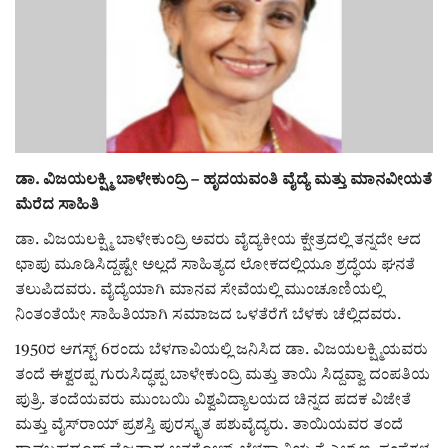
ರಾಜಕೀಯ
ಸುದ್ದಿ
e-paper (ಇ–ಪೇಪರ್‌)
ಡಾ. ವಿಜಯಲಕ್ಷ್ಮಿ ಬಾಳೇಕುಂದ್ರಿ – ಹೃದಯವಂತಿ ವೈದ್ಯೆ ಮತ್ತು ಮಾನವೀಯತೆ
ಪುಸ್ತಕ ಪರಿಚಯ
ಮೆರೆದ ಸಾಹಿತಿ
ಡಾ. ವಿಜಯಲಕ್ಷ್ಮಿ ಬಾಳೇಕುಂದ್ರಿ ಅವರು ವೈದ್ಯಕೀಯ ಕ್ಷೇತ್ರದಲ್ಲಿ ತನ್ನದೇ ಆದ
ಅಂಕಣ
ಛಾಪು ಮೂಡಿಸಿದ್ದಷ್ಟೇ ಅಲ್ಲದೆ ಸಾಹಿತ್ಯದ ಲೋಕದಲ್ಲಿಯೂ ಶ್ರದ್ಧೆಯ ಘನತೆ
ತಲುಪಿದವರು. ವೈದ್ಯೆಯಾಗಿ ಮಾನವ ಸೇವೆಯಲ್ಲಿ ಮುಂಚೂಣಿಯಲ್ಲಿ
ಸಾಧಕರ ಪರಿಚಯ
ನಿಂತಂತೆಯೇ ಸಾಹಿತಿಯಾಗಿ ಸಮಾಜದ ಒಳತೆರೆಗೆ ಬೆಳಕು ಚೆಲ್ಲಿದವರು.
ಪತ್ರಕರ್ತರ ಪರಿಚಯ
1950ರ ಆಗಸ್ಟ್ 6ರಂದು ಬೆಳಗಾವಿಯಲ್ಲಿ ಜನಿಸಿದ ಡಾ. ವಿಜಯಲಕ್ಷ್ಮಿಯವರು
ತಂದೆ ಈಶ್ವರಪ್ಪ ಗುರುಸಿದ್ಧಪ್ಪ ಬಾಳೇಕುಂದ್ರಿ ಮತ್ತು ತಾಯಿ ಸಿದ್ದವ್ವಾ ದಂಪತಿಯ
ಸಂಪಾದಕೀಯ
ಪುತ್ರಿ. ತಂದೆಯವರು ಮುಂಬಯಿ ವಿಶ್ವವಿದ್ಯಾಲಯದ ಚಿನ್ನದ ಪದಕ ವಿಜೇತೆ
ಮತ್ತು ವೈಸ್‌ರಾಯ್ ಪ್ರಶಸ್ತಿ ಪುರಸ್ಕೃತ ಪಶುವೈದ್ಯರು. ತಾಯಿಯವರ ತಂದೆ