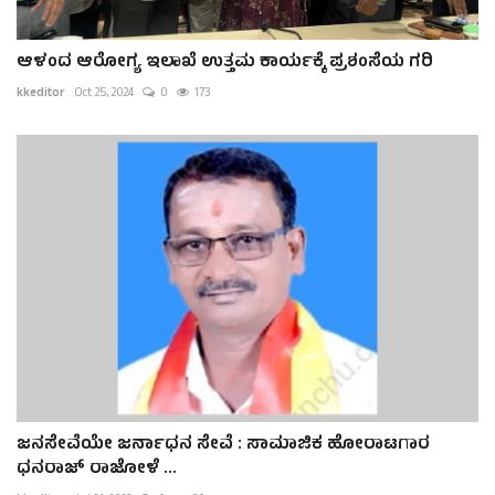
ಆಳಂದ ಆರೋಗ್ಯ ಇಲಾಖೆ ಉತ್ತಮ ಕಾರ್ಯಕ್ಕೆ ಪ್ರಶಂಸೆಯ ಗರಿ
kkeditor
Oct 25, 2024
0
173
ಜನಸೇವೆಯೇ ಜರ್ನಾಧನ ಸೇವೆ : ಸಾಮಾಜಿಕ ಹೋರಾಟಗಾರ
ಧನರಾಜ್ ರಾಜೋಳೆ ...