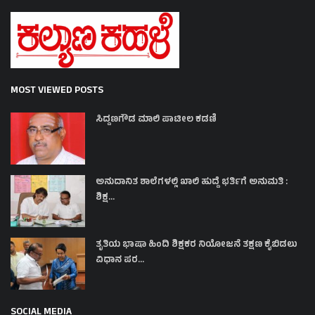
MOST VIEWED POSTS
ಸಿದ್ದಣಗೌಡ ಮಾಲಿ ಪಾಟೀಲ ಕಡಣಿ
ಅನುದಾನಿತ ಶಾಲೆಗಳಲ್ಲಿ ಖಾಲಿ ಹುದ್ದೆ ಭರ್ತಿಗೆ ಅನುಮತಿ :
ಶಿಕ್ಷ...
ತೃತಿಯ ಭಾಷಾ ಹಿಂದಿ ಶಿಕ್ಷಕರ ನಿಯೋಜನೆ ತಕ್ಷಣ ಕೈಬಿಡಲು
ವಿಧಾನ ಪರ...
SOCIAL MEDIA