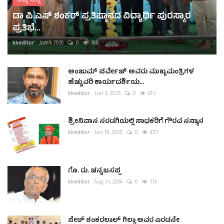
ರಾಜ್ಯ ಸುದ್ದಿ
ಡಾ ಪಿ.ಎಸ್ ಶಂಕರ್ ಪ್ರತಿಷ್ಠಾನದ ವಿದ್ಯಾರ್ಥಿ ಪುರಸ್ಕಾರ
ಪ್ರತಿಭೆ...
kkeditor
Jan 1, 2026
0
188
ಅಂಜುಮ್ ಪರ್ವೇಜ್ ಅವರು ಮುಖ್ಯಮಂತ್ರಿಗಳ
ಹೆಚ್ಚುವರಿ ಕಾರ್ಯದರ್ಶಿಯ...
kkeditor
Jun 4, 2025
0
610
ಶ್ರೀನಿವಾಸ ಸರಡಗಿಯಲ್ಲಿ ಸಾಧಕರಿಗೆ ಗೌರವ ಸನ್ಮಾನ
kkeditor
Jan 18, 2025
0
437
ಗೊ. ರು. ಚನ್ನಬಸಪ್ಪ
kkeditor
Aug 31, 2024
0
1.1k
ಸೇಠ್ ಶಂಕರಲಾಲ್ ಗಿಲ್ಡಾ ಅವರ ಎರಡನೇ