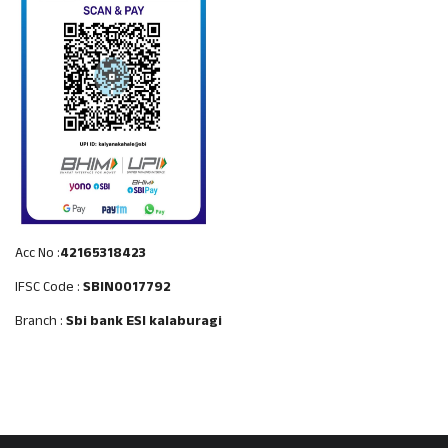
Acc No :
42165318423
IFSC Code :
SBIN0017792
Branch :
Sbi bank ESI kalaburagi