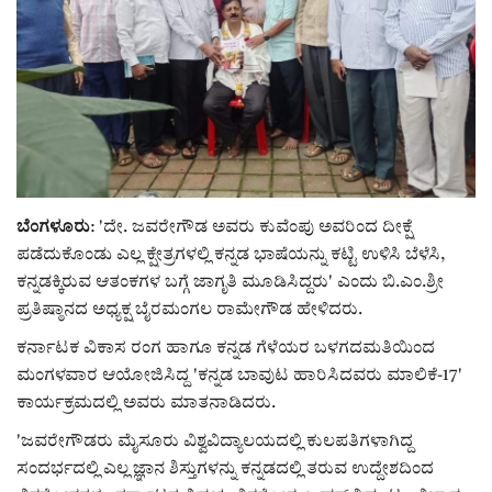
ರಾಜಕೀಯ
ಸುದ್ದಿ
e-paper (ಇ–ಪೇಪರ್‌)
ಪುಸ್ತಕ ಪರಿಚಯ
ಬೆಂಗಳೂರು
: 'ದೇ. ಜವರೇಗೌಡ ಅವರು ಕುವೆಂಪು ಅವರಿಂದ ದೀಕ್ಷೆ
ಪಡೆದುಕೊಂಡು ಎಲ್ಲ ಕ್ಷೇತ್ರಗಳಲ್ಲಿ ಕನ್ನಡ ಭಾಷೆಯನ್ನು ಕಟ್ಟಿ ಉಳಿಸಿ ಬೆಳೆಸಿ,
ಅಂಕಣ
ಕನ್ನಡಕ್ಕಿರುವ ಆತಂಕಗಳ ಬಗ್ಗೆ ಜಾಗೃತಿ ಮೂಡಿಸಿದ್ದರು' ಎಂದು ಬಿ.ಎಂ.ಶ್ರೀ
ಪ್ರತಿಷ್ಠಾನದ ಅಧ್ಯಕ್ಷ ಬೈರಮಂಗಲ ರಾಮೇಗೌಡ ಹೇಳಿದರು.
ಸಾಧಕರ ಪರಿಚಯ
ಕರ್ನಾಟಕ ವಿಕಾಸ ರಂಗ ಹಾಗೂ ಕನ್ನಡ ಗೆಳೆಯರ ಬಳಗದಮತಿಯಿಂದ
ಮಂಗಳವಾರ ಆಯೋಜಿಸಿದ್ದ 'ಕನ್ನಡ ಬಾವುಟ ಹಾರಿಸಿದವರು ಮಾಲಿಕೆ-17'
ಪತ್ರಕರ್ತರ ಪರಿಚಯ
ಕಾರ್ಯಕ್ರಮದಲ್ಲಿ ಅವರು ಮಾತನಾಡಿದರು.
ಸಂಪಾದಕೀಯ
'ಜವರೇಗೌಡರು ಮೈಸೂರು ವಿಶ್ವವಿದ್ಯಾಲಯದಲ್ಲಿ ಕುಲಪತಿಗಳಾಗಿದ್ದ
ಸಂದರ್ಭದಲ್ಲಿ ಎಲ್ಲ ಜ್ಞಾನ ಶಿಸ್ತುಗಳನ್ನು ಕನ್ನಡದಲ್ಲಿ ತರುವ ಉದ್ದೇಶದಿಂದ