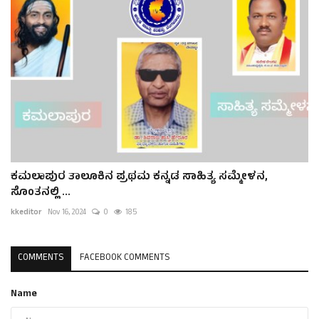
ಕಮಲಾಪುರ ತಾಲೂಕಿನ ಪ್ರಥಮ ಕನ್ನಡ ಸಾಹಿತ್ಯ ಸಮ್ಮೇಳನ,
ಸೊಂತನಲ್ಲಿ ...
kkeditor
Nov 16, 2024
0
185
COMMENTS
FACEBOOK COMMENTS
Name