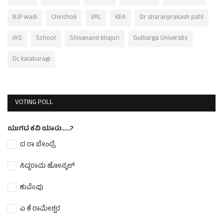
BJP wadi
Chincholi
VRL
KEA
Dr sharanprakash patil
IAS
School
Shivanand khajuri
Gulbarga University
Dc kalaburagi
VOTING POLL
ಯುಗದ ಕವಿ ಯಾರು......?
ದ ರಾ ಬೇಂದ್ರೆ
ಸಿದ್ದರಾಮ ಹೋನ್ಕಲ್
ಕುವೆಂಪು
ಎ ಕೆ ರಾಮೇಶ್ವರ