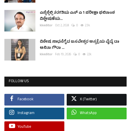
ಎಸ್ಸೆಸ್ಸೆಲ್ಸಿ ತರಗತಿಯ ಎಸ್ ಎ 1 ಪರೀಕ್ಷಾ ಫಲಿತಾಂಶ
ವಿಶ್ಲೇಷಣೆಯ...
kkeditor
Oct 2, 2024
0
2.3k
ವಿಶೇಷ ಸಾಧನೆಗೈದ ಬಸವೇಶ್ವರ ಆಸ್ಪತ್ರೆಯ ವೈದ್ಯೆ ಡಾ
ಅನಿತಾ ಗೌರಾ ...
kkeditor
Feb 19, 2026
0
2.2k
FOLLOW US
Facebook
X (Twitter)
Instagram
WhatsApp
YouTube