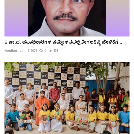
ಕ.ಸಾ.ಪ. ಪದಾಧಿಕಾರಿಗಳ ಸಮ್ಮೇಳನದಲ್ಲಿ ತೇಗಲತಿಪ್ಪಿ ಹೇಳಿಕೆಗೆ...
kkeditor
Jan 15, 2025
0
431