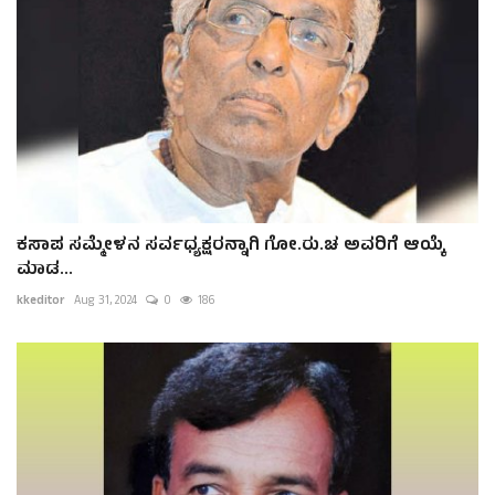
ಕಸಾಪ ಸಮ್ಮೇಳನ ಸರ್ವಧ್ಯಕ್ಷರನ್ನಾಗಿ ಗೋ.ರು.ಚ ಅವರಿಗೆ ಆಯ್ಕೆ
ಮಾಡ...
kkeditor
Aug 31, 2024
0
186