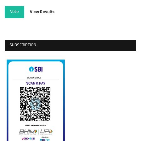
Vote
View Results
SUBSCRIPTION