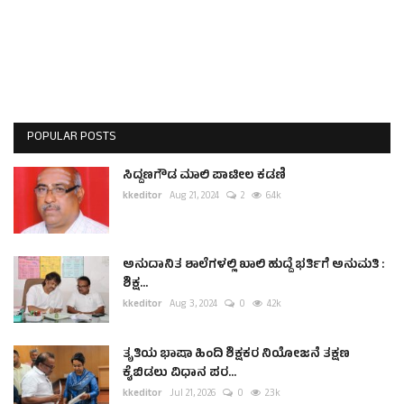
POPULAR POSTS
ಸಿದ್ದಣಗೌಡ ಮಾಲಿ ಪಾಟೀಲ ಕಡಣಿ
kkeditor
Aug 21, 2024
2
6.4k
ಅನುದಾನಿತ ಶಾಲೆಗಳಲ್ಲಿ ಖಾಲಿ ಹುದ್ದೆ ಭರ್ತಿಗೆ ಅನುಮತಿ :
ಶಿಕ್ಷ...
kkeditor
Aug 3, 2024
0
4.2k
ತೃತಿಯ ಭಾಷಾ ಹಿಂದಿ ಶಿಕ್ಷಕರ ನಿಯೋಜನೆ ತಕ್ಷಣ
ಕೈಬಿಡಲು ವಿಧಾನ ಪರ...
kkeditor
Jul 21, 2026
0
2.3k