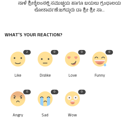
ನಾಳೆ ಶ್ರೀಶೈಲಂನಲ್ಲಿ ಸಮುಚ್ಛಯ ಹಾಗೂ ಬಯಲು ಗ್ರಂಥಾಲಯ
ಲೋಕಾರ್ಪಣೆ:ಜಗದ್ಗುರು ಡಾ ಶ್ರೀ ಶ್ರೀ ಸಾ...
WHAT'S YOUR REACTION?
2
0
0
0
Like
Dislike
Love
Funny
0
0
0
Angry
Sad
Wow