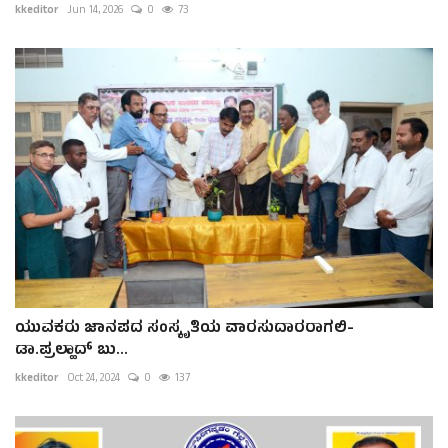
kkeditor
Jun 14, 2026
0
73
ಯುವಕರು ಜಾನಪದ ಸಂಸ್ಕೃತಿಯ ವಾರಸುದಾರರಾಗಲಿ-
ಡಾ.ಪ್ರಲ್ಹಾದ್‌ ಬು...
kkeditor
Oct 24, 2024
0
137