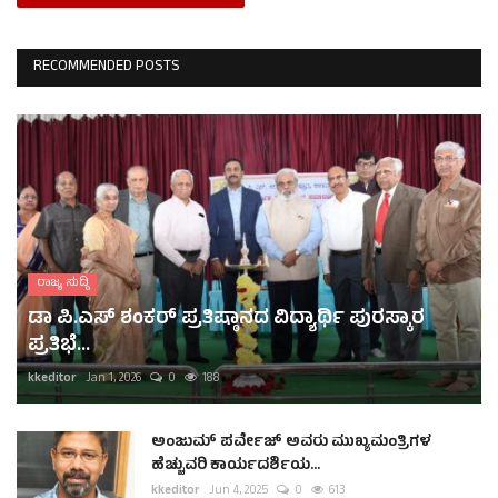
RECOMMENDED POSTS
ರಾಜ್ಯ ಸುದ್ದಿ
ಡಾ ಪಿ.ಎಸ್ ಶಂಕರ್ ಪ್ರತಿಷ್ಠಾನದ ವಿದ್ಯಾರ್ಥಿ ಪುರಸ್ಕಾರ
ಪ್ರತಿಭೆ...
kkeditor
Jan 1, 2026
0
188
ಅಂಜುಮ್ ಪರ್ವೇಜ್ ಅವರು ಮುಖ್ಯಮಂತ್ರಿಗಳ
ಹೆಚ್ಚುವರಿ ಕಾರ್ಯದರ್ಶಿಯ...
kkeditor
Jun 4, 2025
0
613