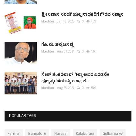
ಶ್ರೀನಿವಾಸ ಸರಡಗಿಯಲ್ಲಿ ಸಾಧಕರಿಗೆ ಗೌರವ ಸನ್ಮಾನ
kkeditor
Jan 18, 2025
0
439
ಗೊ. ರು. ಚನ್ನಬಸಪ್ಪ
kkeditor
Aug 31, 2024
0
1.1k
ಸೇಠ್ ಶಂಕರಲಾಲ್ ಗಿಲ್ಡಾ ಅವರ ಎರಡನೇ
ಪುಣ್ಯಸ್ಮರಣೆಯನ್ನು ಅಂಧ, ಕ...
kkeditor
Aug 23, 2024
0
549
POPULAR TAGS
Farmer
Bangalore
Naregal
Kalaburagi
Gulbarga vv