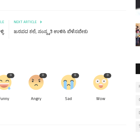
CLE
NEXT ARTICLE
್ಳಿ
ಜನಪದ ಕಲೆ, ಸಂಸ್ಕೃತಿ ಉಳಿಸಿ ಬೆಳೆಸಬೇಕು
0
0
0
0
Funny
Angry
Sad
Wow