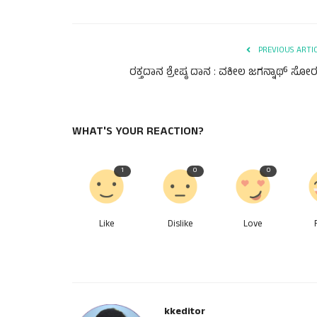
PREVIOUS ARTI
ರಕ್ತದಾನ ಶ್ರೇಷ್ಠ ದಾನ : ವಕೀಲ ಜಗನ್ನಾಥ್ ಸೋರಳ
WHAT'S YOUR REACTION?
1
0
0
Like
Dislike
Love
kkeditor