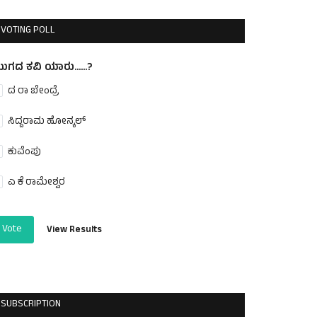
VOTING POLL
ುಗದ ಕವಿ ಯಾರು......?
ದ ರಾ ಬೇಂದ್ರೆ
ಸಿದ್ದರಾಮ ಹೋನ್ಕಲ್
ಕುವೆಂಪು
ಎ ಕೆ ರಾಮೇಶ್ವರ
Vote
View Results
SUBSCRIPTION