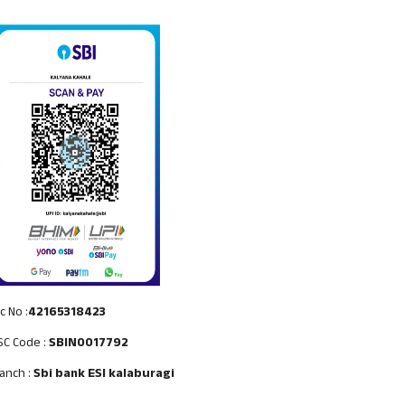
c No :
42165318423
SC Code :
SBIN0017792
anch :
Sbi bank ESI kalaburagi