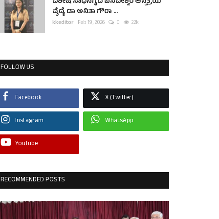
ವಿಶೇಷ ಸಾಧನೆಗೈದ ಬಸವೇಶ್ವರ ಆಸ್ಪತ್ರೆಯ
ವೈದ್ಯೆ ಡಾ ಅನಿತಾ ಗೌರಾ ...
kkeditor
Feb 19, 2026
0
2.2k
FOLLOW US
Facebook
X (Twitter)
Instagram
WhatsApp
YouTube
RECOMMENDED POSTS