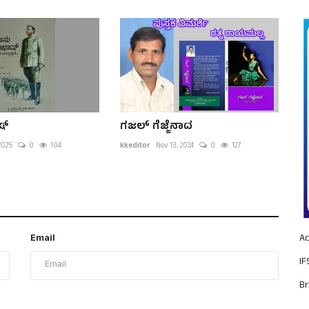
ಷ್
ಗಜಲ್ ಗೆಜ್ಜೆನಾದ
2025
0
104
kkeditor
Nov 13, 2024
0
127
Email
Ac
IF
Br