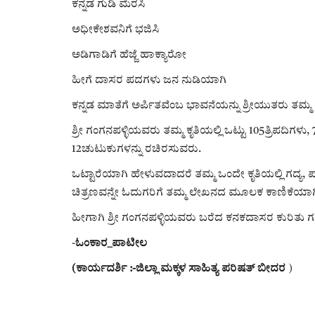
ಕನ್ನಡ ಗುಡಿ ಮೆರಸಿ
ಅಧೀಕೇಶವನಿಗೆ ಭಜಿಸಿ
ಅಡಿಗಾಡಿಗೆ ಹೆಜ್ಜೆ ಹಾಕ್ಯಾರೋ
ಹೀಗೆ ದಾಸರ ಪದಗಳು ಜನ ನುಡಿಯಾಗಿ
ಕನ್ನಡ ಮಾತೆಗೆ ಅರ್ಪಿತವೆಂಬ ಭಾವನೆಯನ್ನು ಶ್ರೀಯುತರು ತಮ್ಮ 
ಶ್ರೀ ಗಂಗನಪಳ್ಳಿಯವರು ತಮ್ಮ ಕೃತಿಯಲ್ಲಿ ಒಟ್ಟು 105ತ್ರಿಪದಿಗ
12ಚುಟುಕುಗಳನ್ನು ರಚಿರಸುವರು.
ಒಟ್ಟಾರೆಯಾಗಿ ಹೇಳುವದಾದರೆ ತಮ್ಮ ಒಂದೇ ಕೃತಿಯಲ್ಲಿ ಗದ್ಯ
ಚಿತ್ರಣವನ್ನೇ ಓದುಗರಿಗೆ ತಮ್ಮ ಲೇಖನದ ಮೂಲಕ ಕಾಣಿಕೆಯಾಗಿ 
ಹೀಗಾಗಿ ಶ್ರೀ ಗಂಗನಪಳ್ಳಿಯವರು ಬರೆದ ಕನಕದಾಸರ ಕುರಿತು
-
ಓಂಕಾರ_ಪಾಟೀಲ
(ಕಾರ್ಯದರ್ಶಿ :-ಜಿಲ್ಲಾ ಮಕ್ಕಳ ಸಾಹಿತ್ಯ ಪರಿಷತ್ ಬೀದರ
)