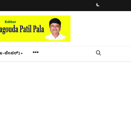
ಇ–ಪೇಪರ್‌)