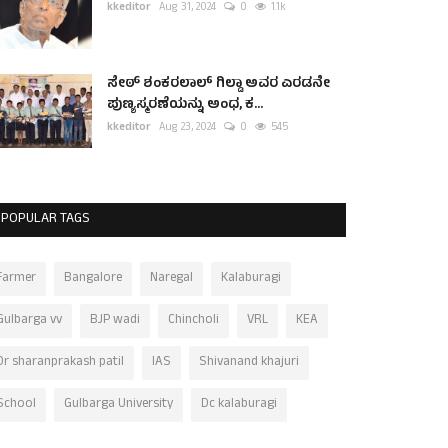
kkeditor
Aug 31, 2024
0
1.1k
ಸೇಠ್ ಶಂಕರಲಾಲ್ ಗಿಲ್ಡಾ ಅವರ ಎರಡನೇ
ಪುಣ್ಯಸ್ಮರಣೆಯನ್ನು ಅಂಧ, ಕ...
kkeditor
Aug 23, 2024
0
545
POPULAR TAGS
Farmer
Bangalore
Naregal
Kalaburagi
Gulbarga vv
BJP wadi
Chincholi
VRL
KEA
Dr sharanprakash patil
IAS
Shivanand khajuri
School
Gulbarga University
Dc kalaburagi