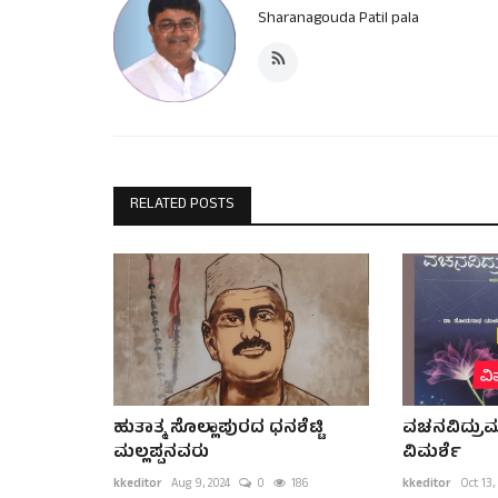
Sharanagouda Patil pala
RELATED POSTS
ಹುತಾತ್ಮ ಸೊಲ್ಲಾಪುರದ ಧನಶೆಟ್ಟಿ
ವಚನವಿದ್ರು
ಮಲ್ಲಪ್ಪನವರು
ವಿಮರ್ಶೆ
kkeditor
Aug 9, 2024
0
186
kkeditor
Oct 13,