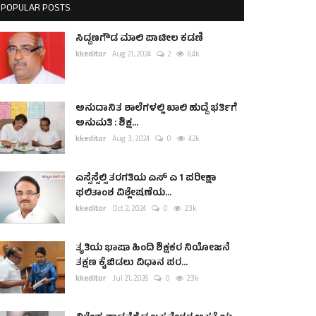
POPULAR POSTS
ಸಿದ್ದಣಗೌಡ ಮಾಲಿ ಪಾಟೀಲ ಕಡಣಿ
kkeditor
Aug 21, 2024
2
6.4k
ಅನುದಾನಿತ ಶಾಲೆಗಳಲ್ಲಿ ಖಾಲಿ ಹುದ್ದೆ ಭರ್ತಿಗೆ
ಅನುಮತಿ : ಶಿಕ್ಷ...
kkeditor
Aug 3, 2024
0
4.2k
ಎಸ್ಸೆಸ್ಸೆಲ್ಸಿ ತರಗತಿಯ ಎಸ್ ಎ 1 ಪರೀಕ್ಷಾ
ಫಲಿತಾಂಶ ವಿಶ್ಲೇಷಣೆಯ...
kkeditor
Oct 2, 2024
0
2.3k
ತೃತಿಯ ಭಾಷಾ ಹಿಂದಿ ಶಿಕ್ಷಕರ ನಿಯೋಜನೆ
ತಕ್ಷಣ ಕೈಬಿಡಲು ವಿಧಾನ ಪರ...
kkeditor
Jul 21, 2026
0
2.3k