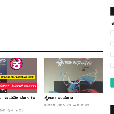
ಯ
ಮ : ಆಧುನಿಕ ವಚನಗಳ
ಶೈಲಜಾ ಉಡಚಣ
kkeditor
Aug 5, 2024
0
149
 2024
0
232