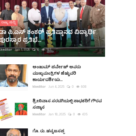
ರಾಜ್ಯ ಸುದ್ದಿ
ಡಾ ಪಿ.ಎಸ್ ಶಂಕರ್ ಪ್ರತಿಷ್ಠಾನದ ವಿದ್ಯಾರ್ಥಿ
ಪುರಸ್ಕಾರ ಪ್ರತಿಭೆ...
kkeditor
Jan 1, 2026
0
187
ಅಂಜುಮ್ ಪರ್ವೇಜ್ ಅವರು
ಮುಖ್ಯಮಂತ್ರಿಗಳ ಹೆಚ್ಚುವರಿ
ಕಾರ್ಯದರ್ಶಿಯ...
kkeditor
Jun 4, 2025
0
608
ಶ್ರೀನಿವಾಸ ಸರಡಗಿಯಲ್ಲಿ ಸಾಧಕರಿಗೆ ಗೌರವ
ಸನ್ಮಾನ
kkeditor
Jan 18, 2025
0
435
ಗೊ. ರು. ಚನ್ನಬಸಪ್ಪ