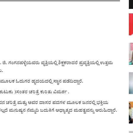
ಜಿ. ಗಂಗನಪಳ್ಳಿಯವರು ವೃತ್ತಿಯಲ್ಲಿ ಶಿಕ್ಷಕರಾದರೆ ಪ್ರವೃತ್ತಿಯಲ್ಲಿ ಉತ್ತಮ
ು.
ಳ ಮೂಲಕ ಓದುಗರ ಹೃದಯದಲ್ಲಿ ಸ್ಥಾನ ಪಡೆದಿದ್ದಾರೆ.
ುಕು )ಸಂತರ ಚರಿತ್ರೆ ಕುರಿತು ವಿಮರ್ಶ .
ವನ ಚರಿತ್ರೆ ಮತ್ತು ಅವರ ದಾಸರ ಪದಗಳ ಮೂಲಕ ಜನರಲ್ಲಿ ಭಕ್ತಿಯ
ದೆ ಮನುಷ್ಯನ ನೆಮ್ಮದಿ ಬದುಕಿಗೆ ಅಧ್ಯಾತ್ಮದ ಮಹತ್ವವನ್ನು ಅರುಹಿದ್ದಾರೆ.