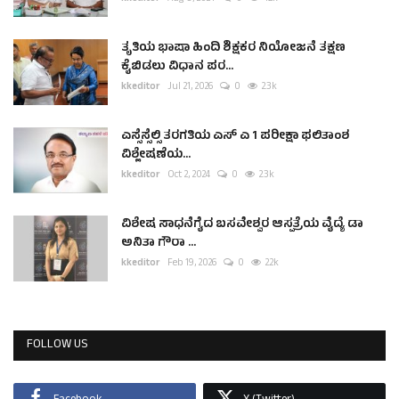
ತೃತಿಯ ಭಾಷಾ ಹಿಂದಿ ಶಿಕ್ಷಕರ ನಿಯೋಜನೆ ತಕ್ಷಣ
ಕೈಬಿಡಲು ವಿಧಾನ ಪರ...
kkeditor
Jul 21, 2026
0
2.3k
ಎಸ್ಸೆಸ್ಸೆಲ್ಸಿ ತರಗತಿಯ ಎಸ್ ಎ 1 ಪರೀಕ್ಷಾ ಫಲಿತಾಂಶ
ವಿಶ್ಲೇಷಣೆಯ...
kkeditor
Oct 2, 2024
0
2.3k
ವಿಶೇಷ ಸಾಧನೆಗೈದ ಬಸವೇಶ್ವರ ಆಸ್ಪತ್ರೆಯ ವೈದ್ಯೆ ಡಾ
ಅನಿತಾ ಗೌರಾ ...
kkeditor
Feb 19, 2026
0
2.2k
FOLLOW US