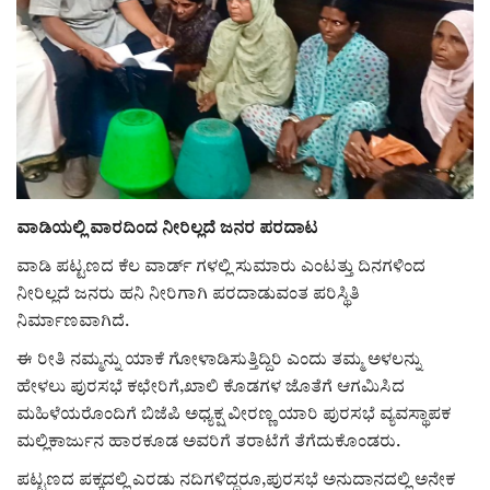
ರಾಜಕೀಯ
ಸುದ್ದಿ
e-paper (ಇ–ಪೇಪರ್‌)
ಪುಸ್ತಕ ಪರಿಚಯ
ವಾಡಿಯಲ್ಲಿ ವಾರದಿಂದ ನೀರಿಲ್ಲದೆ ಜನರ ಪರದಾಟ
ಅಂಕಣ
ವಾಡಿ ಪಟ್ಟಣದ ಕೆಲ ವಾರ್ಡ್ ಗಳಲ್ಲಿ ಸುಮಾರು ಎಂಟತ್ತು ದಿನಗಳಿಂದ
ನೀರಿಲ್ಲದೆ ಜನರು ಹನಿ ನೀರಿಗಾಗಿ ಪರದಾಡುವಂತ ಪರಿಸ್ಥಿತಿ
ಸಾಧಕರ ಪರಿಚಯ
ನಿರ್ಮಾಣವಾಗಿದೆ.
ಈ ರೀತಿ ನಮ್ಮನ್ನು ಯಾಕೆ ಗೋಳಾಡಿಸುತ್ತಿದ್ದಿರಿ ಎಂದು ತಮ್ಮ ಅಳಲನ್ನು
ಪತ್ರಕರ್ತರ ಪರಿಚಯ
ಹೇಳಲು ಪುರಸಭೆ ಕಛೇರಿಗೆ,ಖಾಲಿ ಕೊಡಗಳ ಜೊತೆಗೆ ಆಗಮಿಸಿದ
ಮಹಿಳೆಯರೊಂದಿಗೆ ಬಿಜೆಪಿ ಅಧ್ಯಕ್ಷ ವೀರಣ್ಣ ಯಾರಿ ಪುರಸಭೆ ವ್ಯವಸ್ಥಾಪಕ
ಸಂಪಾದಕೀಯ
ಮಲ್ಲಿಕಾರ್ಜುನ ಹಾರಕೂಡ ಅವರಿಗೆ ತರಾಟೆಗೆ ತೆಗೆದುಕೊಂಡರು.
ಪಟ್ಟಣದ ಪಕ್ಕದಲ್ಲಿ ಎರಡು ನದಿಗಳಿದ್ದರೂ,ಪುರಸಭೆ ಅನುದಾನದಲ್ಲಿ ಅನೇಕ