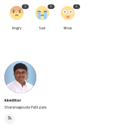
0
0
0
Angry
Sad
Wow
kkeditor
Sharanagouda Patil pala