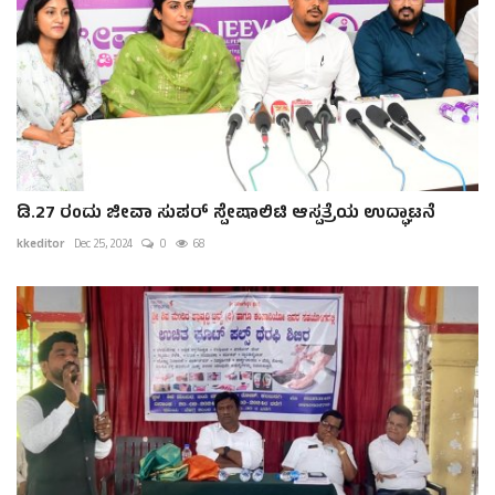
ಡಿ.27 ರಂದು ಜೀವಾ ಸುಪರ್ ಸ್ಪೇಷಾಲಿಟಿ ಆಸ್ಪತ್ರೆಯ ಉದ್ಘಾಟನೆ
kkeditor
Dec 25, 2024
0
68