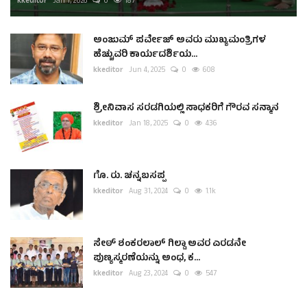
kkeditor
Jan 1, 2026
0
187
ಅಂಜುಮ್ ಪರ್ವೇಜ್ ಅವರು ಮುಖ್ಯಮಂತ್ರಿಗಳ
ಹೆಚ್ಚುವರಿ ಕಾರ್ಯದರ್ಶಿಯ...
kkeditor
Jun 4, 2025
0
608
ಶ್ರೀನಿವಾಸ ಸರಡಗಿಯಲ್ಲಿ ಸಾಧಕರಿಗೆ ಗೌರವ ಸನ್ಮಾನ
kkeditor
Jan 18, 2025
0
436
ಗೊ. ರು. ಚನ್ನಬಸಪ್ಪ
kkeditor
Aug 31, 2024
0
1.1k
ಸೇಠ್ ಶಂಕರಲಾಲ್ ಗಿಲ್ಡಾ ಅವರ ಎರಡನೇ
ಪುಣ್ಯಸ್ಮರಣೆಯನ್ನು ಅಂಧ, ಕ...
kkeditor
Aug 23, 2024
0
547