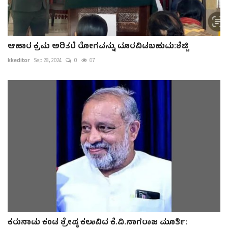
ಆಹಾರ ಕ್ರಮ ಅರಿತರೆ ರೋಗವನ್ನು ದೂರವಿಡಬಹುದು:ಶೆಟ್ಟಿ
kkeditor
Sep 28, 2024
0
67
ಕರುನಾಡು ಕಂಡ ಶ್ರೇಷ್ಠ ಕಲಾವಿದ ಕೆ.ವಿ.ನಾಗರಾಜ ಮೂರ್ತಿ: