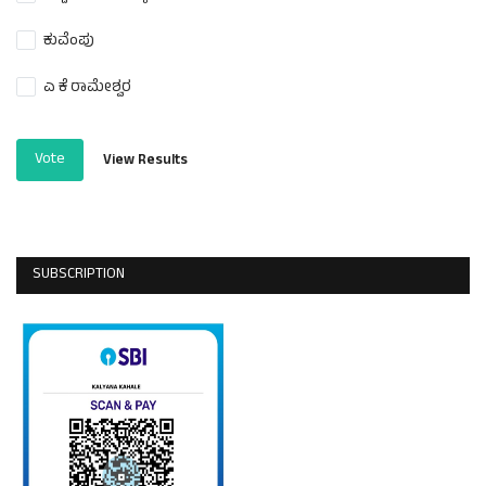
ಕುವೆಂಪು
ಎ ಕೆ ರಾಮೇಶ್ವರ
Vote
View Results
SUBSCRIPTION