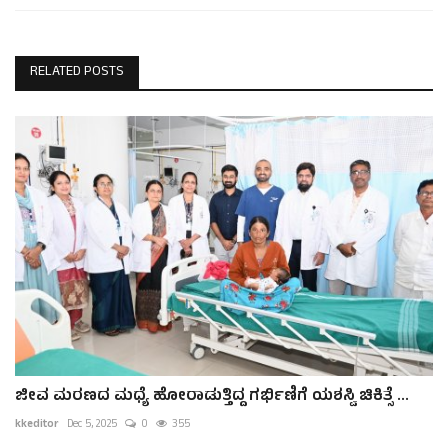
RELATED POSTS
ಜೀವ ಮರಣದ ಮಧ್ಯೆ ಹೋರಾಡುತ್ತಿದ್ದ ಗರ್ಭಿಣಿಗೆ ಯಶಸ್ವಿ ಚಿಕಿತ್ಸೆ ...
kkeditor
Dec 5, 2025
0
355