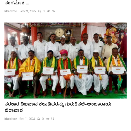
ಸಂಗಮೇಶ ...
kkeditor
Feb 24, 2025
0
46
ಸರಕಾರ ನಿಜವಾದ ಕಲಾವಿದರನ್ನು ಗುರುತಿಸಲಿ-ಅಂಬಾರಾಯ
ಬಿರಾದಾರ
kkeditor
Sep 11, 2024
0
84