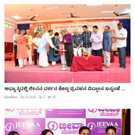
ಅಧ್ಯಾತ್ಮದಲ್ಲಿ ಜೀವನ ದರ್ಶನ ಕೊಟ್ಟ ಪ್ರವಚನ ವಿದ್ವಾಂಸ ಬನ್ನಂಜೆ ...
kkeditor
Dec 22, 2025
0
45