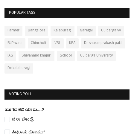
POPULAR TAGS
Farmer
Bangalore
Kalaburagi
Naregal
Gulbarga vv
BJP wadi
Chincholi
VRL
KEA
Dr sharanprakash patil
IAS
Shivanand khajuri
School
Gulbarga University
Dc kalaburagi
VOTING POLL
ಯುಗದ ಕವಿ ಯಾರು......?
ದ ರಾ ಬೇಂದ್ರೆ
ಸಿದ್ದರಾಮ ಹೋನ್ಕಲ್