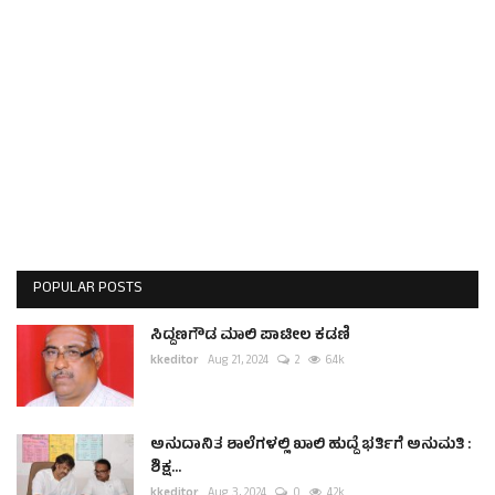
POPULAR POSTS
ಸಿದ್ದಣಗೌಡ ಮಾಲಿ ಪಾಟೀಲ ಕಡಣಿ
kkeditor
Aug 21, 2024
2
6.4k
ಅನುದಾನಿತ ಶಾಲೆಗಳಲ್ಲಿ ಖಾಲಿ ಹುದ್ದೆ ಭರ್ತಿಗೆ ಅನುಮತಿ :
ಶಿಕ್ಷ...
kkeditor
Aug 3, 2024
0
4.2k