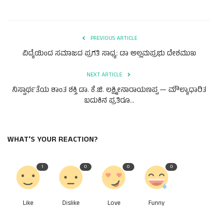
PREVIOUS ARTICLE
ವಿದ್ಯೆಯಿಂದ ಸಮಾಜದ ಪ್ರಗತಿ ಸಾಧ್ಯ: ಡಾ ಅಲ್ಲಮಪ್ರಭು ದೇಶಮುಖ
NEXT ARTICLE
ನಿಸ್ವಾರ್ಥತೆಯ ಶಾಂತ ಶಕ್ತಿ ಡಾ. ಕೆ.ಜಿ. ಲಕ್ಷ್ಮೀನಾರಾಯಣಪ್ಪ — ಮೌಲ್ಯಾಧಾರಿತ
ಬದುಕಿನ ಪ್ರತಿರೂ...
WHAT'S YOUR REACTION?
1
0
0
0
Like
Dislike
Love
Funny