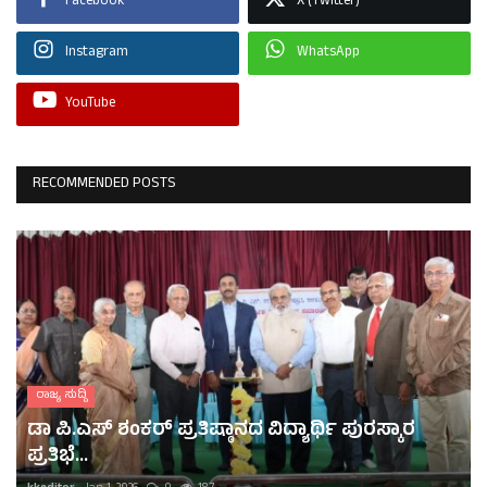
Facebook
X (Twitter)
Instagram
WhatsApp
YouTube
RECOMMENDED POSTS
ರಾಜ್ಯ ಸುದ್ದಿ
ಡಾ ಪಿ.ಎಸ್ ಶಂಕರ್ ಪ್ರತಿಷ್ಠಾನದ ವಿದ್ಯಾರ್ಥಿ ಪುರಸ್ಕಾರ
ಪ್ರತಿಭೆ...