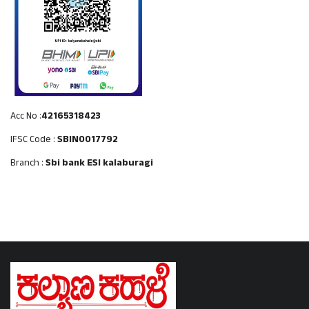
Acc No :
42165318423
IFSC Code :
SBIN0017792
Branch :
Sbi bank ESI kalaburagi