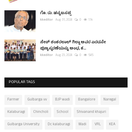
ಗೊ. ರು. ಚನ್ನಬಸಪ್ಪ
kkeditor
Aug 31, 2024
0
1.1k
ಸೇಠ್ ಶಂಕರಲಾಲ್ ಗಿಲ್ಡಾ ಅವರ ಎರಡನೇ
ಪುಣ್ಯಸ್ಮರಣೆಯನ್ನು ಅಂಧ, ಕ...
kkeditor
Aug 23, 2024
0
545
POPULAR TAGS
Farmer
Gulbarga vv
BJP wadi
Bangalore
Naregal
Kalaburagi
Chincholi
School
Shivanand khajuri
Gulbarga University
Dc kalaburagi
Wadi
VRL
KEA