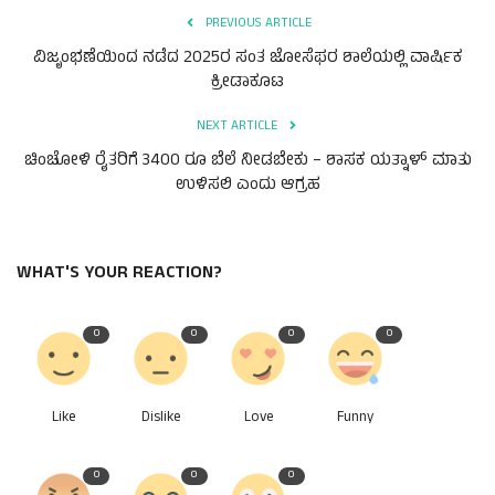
PREVIOUS ARTICLE
ವಿಜೃಂಭಣೆಯಿಂದ ನಡೆದ 2025ರ ಸಂತ ಜೋಸೆಫರ ಶಾಲೆಯಲ್ಲಿ ವಾರ್ಷಿಕ
ಕ್ರೀಡಾಕೂಟ
NEXT ARTICLE
ಚಿಂಚೋಳಿ ರೈತರಿಗೆ 3400 ರೂ ಬೆಲೆ ನೀಡಬೇಕು – ಶಾಸಕ ಯತ್ನಾಳ್ ಮಾತು
ಉಳಿಸಲಿ ಎಂದು ಆಗ್ರಹ
WHAT'S YOUR REACTION?
0
0
0
0
Like
Dislike
Love
Funny
0
0
0