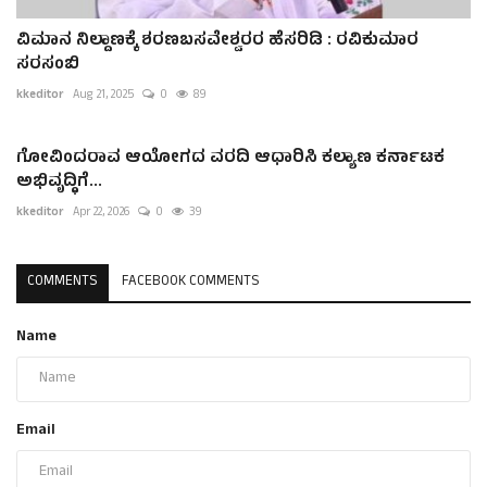
ವಿಮಾನ ನಿಲ್ದಾಣಕ್ಕೆ ಶರಣಬಸವೇಶ್ವರರ ಹೆಸರಿಡಿ : ರವಿಕುಮಾರ
ಸರಸಂಬಿ
kkeditor
Aug 21, 2025
0
89
ಗೋವಿಂದರಾವ ಆಯೋಗದ ವರದಿ ಆಧಾರಿಸಿ ಕಲ್ಯಾಣ ಕರ್ನಾಟಕ
ಅಭಿವೃದ್ಧಿಗೆ...
kkeditor
Apr 22, 2026
0
39
COMMENTS
FACEBOOK COMMENTS
Name
Email