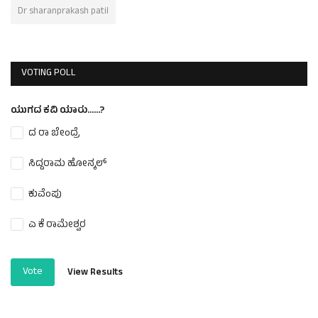
Dr sharanprakash patil
VOTING POLL
ಯುಗದ ಕವಿ ಯಾರು......?
ದ ರಾ ಬೇಂದ್ರೆ
ಸಿದ್ದರಾಮ ಹೋನ್ಕಲ್
ಕುವೆಂಪು
ಎ ಕೆ ರಾಮೇಶ್ವರ
Vote
View Results