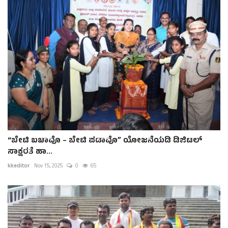
“ಬೇಟಿ ಬಚಾವೊ – ಬೇಟಿ ಪಡಾವೊ” ಯೋಜನೆಯಡಿ ಡಿಜಿಟಲ್‌
ಸಾಕ್ಷರತೆ ಹಾ...
kkeditor
Nov 15, 2025
0
65