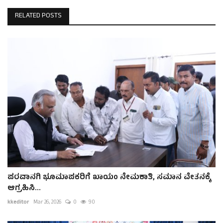
RELATED POSTS
ಪರವಾನಗಿ ಭೂಮಾಪಕರಿಗೆ ಖಾಯಂ ನೇಮಕಾತಿ, ಸಮಾನ ವೇತನಕ್ಕೆ
ಆಗ್ರಹಿಸಿ...
kkeditor
Mar 26, 2026
0
90