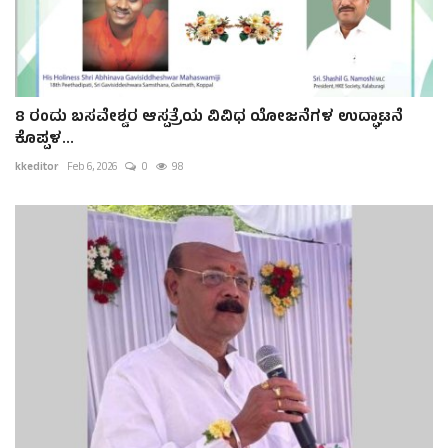
8 ರಂದು ಬಸವೇಶ್ವರ ಆಸ್ಪತ್ರೆಯ ವಿವಿಧ ಯೋಜನೆಗಳ ಉದ್ಘಾಟನೆ
ಕೊಪ್ಪಳ...
kkeditor
Feb 6, 2026
0
98