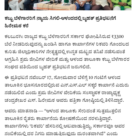
ರಾಜಕೀಯ
ಕಬ್ಬು ಬೆಳೆಗಾರರಿಗೆ ನ್ಯಾಯ ಸಿಗಲಿ-ಆಳಂದದಲ್ಲಿ ಬೃಹತ್ ಪ್ರತಿಭಟನೆಗೆ
ಹಿರೇಮಠ ಕರೆ
ಸುದ್ದಿ
ಕಲಬುರಗಿ: ರಾಜ್ಯದ ಕಬ್ಬು ಬೆಳೆಗಾರರಿಗೆ ಸರ್ಕಾರ ಘೋಷಿಸಿರುವ ₹3300
e-paper (ಇ–ಪೇಪರ್‌)
ಬೆಲೆ ನೀಡದಿರುವುದನ್ನು ಖಂಡಿಸಿ ಹಾಗೂ ಕಾರ್ಖಾನೆಗಳ ರಿಕವರಿ ಗೊಂದಲದ
ಕುರಿತು ಜಿಲ್ಲಾಧಿಕಾರಿಗಳ ನೇತೃತ್ವದಲ್ಲಿ ಉನ್ನತ ಮಟ್ಟದ ತನಿಖೆ ನಡೆಸುವಂತೆ
ಪುಸ್ತಕ ಪರಿಚಯ
ಆಗ್ರಹಿಸಿ ಶ್ರಮ ಜೀವಿಗಳ ವೇದಿಕೆ ಮತ್ತು ಆಳಂದ ತಾಲೂಕಾ ಕಬ್ಬು ಬೆಳೆಗಾರರ
ಸಂಘದ ವತಿಯಿಂದ ಬೃಹತ್ ಪ್ರತಿಭಟನೆ ಜರುಗಲಿದೆ.
ಅಂಕಣ
ಈ ಪ್ರತಿಭಟನೆ ನವೆಂಬರ್ 17, ಸೋಮವಾರ ಬೆಳಿಗ್ಗೆ 10 ಗಂಟೆಗೆ ಆಳಂದ
ತಾಲೂಕಿನ ಭೂಸನೂರದಲ್ಲಿರುವ ಎನ್.ಎಸ್.ಎಲ್ ಸಕ್ಕರೆ ಕಾರ್ಖಾನೆ ಎದುರು
ಸಾಧಕರ ಪರಿಚಯ
ನಡೆಯಲಿದೆ ಎಂದು ಶ್ರಮ ಜೀವಿಗಳ ವೇದಿಕೆಯ ಸಂಸ್ಥಾಪಕ ರಾಜ್ಯಾಧ್ಯಕ್ಷ
ಚಂದ್ರಶೇಖರ ಎಸ್. ಹಿರೇಮಠ ಅವರು ಪತ್ರಿಕಾ ಗೋಷ್ಠಿಯಲ್ಲಿ ತಿಳಿಸಿದ್ದಾರೆ.
ಪತ್ರಕರ್ತರ ಪರಿಚಯ
ಅವರು ಮಾತನಾಡಿ — “ಆಳಂದ ತಾಲೂಕು ಸೇರಿದಂತೆ ಸುತ್ತಮುತ್ತಲಿನ
ತಾಲೂಕಿನ ರೈತರು ಕಾರ್ಖಾನೆಯ ಶೋಷಣೆಯಿಂದ ನರಳುತ್ತಿದ್ದಾರೆ.
ಸಂಪಾದಕೀಯ
ಕಾರ್ಖಾನೆಗಳು ‘ರಿಕವರಿ’ ಹೆಸರಿನಲ್ಲಿ ಆಟವಾಡುತ್ತಿದ್ದು, ಸರ್ಕಾರವೂ ಅವರ
ನಂಬಿಕೆಯಲ್ಲಿ ದರ ನಿಗದಿ ಮಾಡುತ್ತಿರುವುದು ದುರಂತವಾಗಿದೆ” ಎಂದು