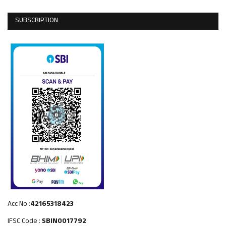
SUBSCRIPTION
Acc No :
42165318423
IFSC Code :
SBIN0017792