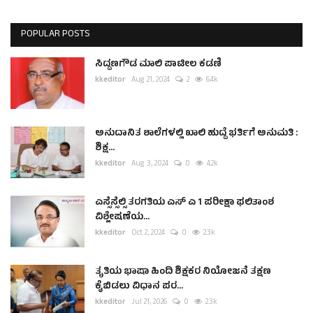
POPULAR POSTS
ಸಿದ್ದಣಗೌಡ ಮಾಲಿ ಪಾಟೀಲ ಕಡಣಿ
kkeditor
Aug 21, 2024
2
6.4k
ಅನುದಾನಿತ ಶಾಲೆಗಳಲ್ಲಿ ಖಾಲಿ ಹುದ್ದೆ ಭರ್ತಿಗೆ ಅನುಮತಿ :
ಶಿಕ್ಷ...
kkeditor
Aug 3, 2024
0
4.2k
ಎಸ್ಸೆಸ್ಸೆಲ್ಸಿ ತರಗತಿಯ ಎಸ್ ಎ 1 ಪರೀಕ್ಷಾ ಫಲಿತಾಂಶ
ವಿಶ್ಲೇಷಣೆಯ...
kkeditor
Oct 2, 2024
0
2.3k
ತೃತಿಯ ಭಾಷಾ ಹಿಂದಿ ಶಿಕ್ಷಕರ ನಿಯೋಜನೆ ತಕ್ಷಣ
ಕೈಬಿಡಲು ವಿಧಾನ ಪರ...
kkeditor
Jul 21, 2026
0
2.3k