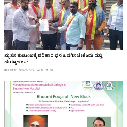
ಮೃತನ ಕುಟುಂಬಕ್ಕೆ ಪರಿಹಾರ ಧನ ಒದಗಿಸಬೇಕೆಂದು ದತ್ತು
ಹಯ್ಯಾಳಕರ್ ...
kkeditor
Sep 25, 2024
0
68