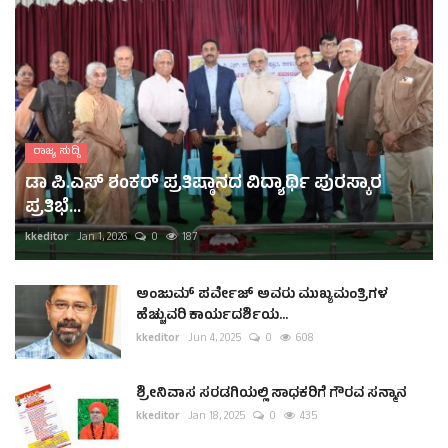
ರಾಜ್ಯ ಸುದ್ದಿ
ಡಾ ಪಿ.ಎಸ್ ಶಂಕರ್ ಪ್ರತಿಷ್ಠಾನದ ವಿದ್ಯಾರ್ಥಿ ಪುರಸ್ಕಾರ
ಪ್ರತಿಭೆ...
kkeditor
Jan 1, 2026
0
187
ಅಂಜುಮ್ ಪರ್ವೇಜ್ ಅವರು ಮುಖ್ಯಮಂತ್ರಿಗಳ
ಹೆಚ್ಚುವರಿ ಕಾರ್ಯದರ್ಶಿಯ...
kkeditor
Jun 4, 2025
0
608
ಶ್ರೀನಿವಾಸ ಸರಡಗಿಯಲ್ಲಿ ಸಾಧಕರಿಗೆ ಗೌರವ ಸನ್ಮಾನ
kkeditor
Jan 18, 2025
0
435