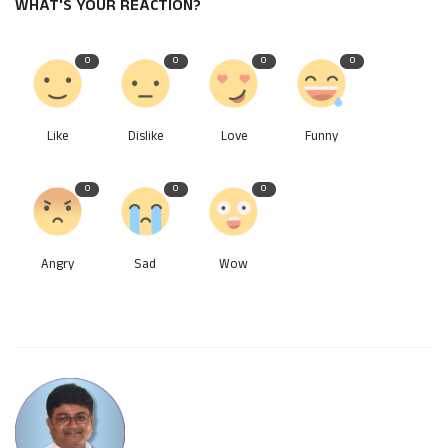
WHAT'S YOUR REACTION?
0
0
0
0
Like
Dislike
Love
Funny
0
0
0
Angry
Sad
Wow