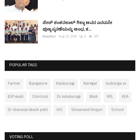
ಸೇಠ್ ಶಂಕರಲಾಲ್ ಗಿಲ್ಡಾ ಅವರ ಎರಡನೇ
ಪುಣ್ಯಸ್ಮರಣೆಯನ್ನು ಅಂಧ, ಕ...
kkeditor
Aug 23, 2024
0
547
POPULAR TAGS
Farmer
Bangalore
Kalaburagi
Naregal
Gulbarga vv
BJP wadi
Chincholi
Dc kalaburagi
Wadi
VRL
KEA
Dr sharanprakash patil
IAS
Shivanand khajuri
School
VOTING POLL