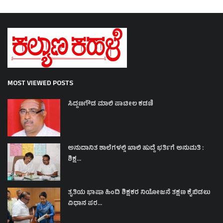
MOST VIEWED POSTS
ಸಿದ್ದಣಗೌಡ ಮಾಲಿ ಪಾಟೀಲ ಕಡಣಿ
ಅನುದಾನಿತ ಶಾಲೆಗಳಲ್ಲಿ ಖಾಲಿ ಹುದ್ದೆ ಭರ್ತಿಗೆ ಅನುಮತಿ :
ಶಿಕ್ಷ...
ತೃತಿಯ ಭಾಷಾ ಹಿಂದಿ ಶಿಕ್ಷಕರ ನಿಯೋಜನೆ ತಕ್ಷಣ ಕೈಬಿಡಲು
ವಿಧಾನ ಪರ...