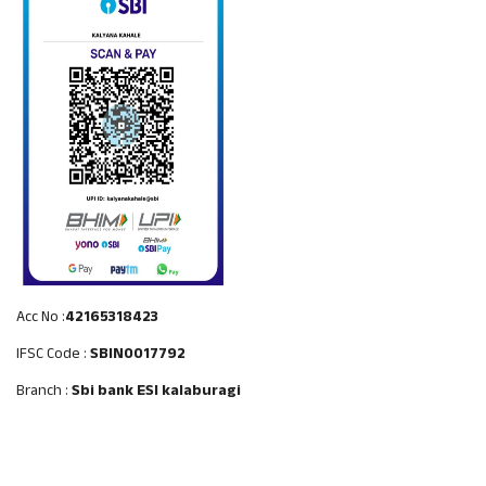
Acc No :
42165318423
IFSC Code :
SBIN0017792
Branch :
Sbi bank ESI kalaburagi