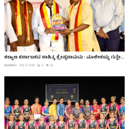
ಕಲ್ಯಾಣ ಕರ್ನಾಟಕದ ಸಾಹಿತ್ಯ ಶ್ರೇಷ್ಠವಾದುದು : ಮಾಲೀಕಯ್ಯ ಗುತ್ತೇ...
kkeditor
Feb 17, 2026
0
42