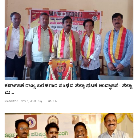
ಕರ್ನಾಟಕ ರಾಜ್ಯ ಬರಹಗಾರ ಸಂಘದ ಜಿಲ್ಲಾ ಘಟಕ ಉದ್ಘಾಟನೆ- ಜಿಲ್ಲಾ
ಮ...
kkeditor
Nov 4, 2024
0
132