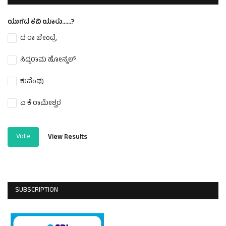
ಯುಗದ ಕವಿ ಯಾರು......?
ದ ರಾ ಬೇಂದ್ರೆ
ಸಿದ್ದರಾಮ ಹೋನ್ಕಲ್
ಕುವೆಂಪು
ಎ ಕೆ ರಾಮೇಶ್ವರ
Vote
View Results
SUBSCRIPTION