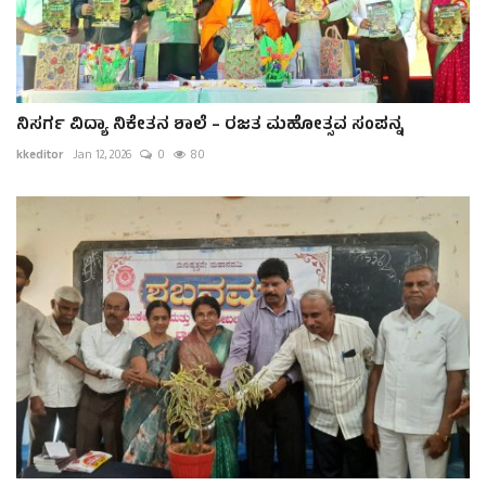
ನಿಸರ್ಗ ವಿದ್ಯಾ ನಿಕೇತನ ಶಾಲೆ – ರಜತ ಮಹೋತ್ಸವ ಸಂಪನ್ನ
kkeditor
Jan 12, 2026
0
80