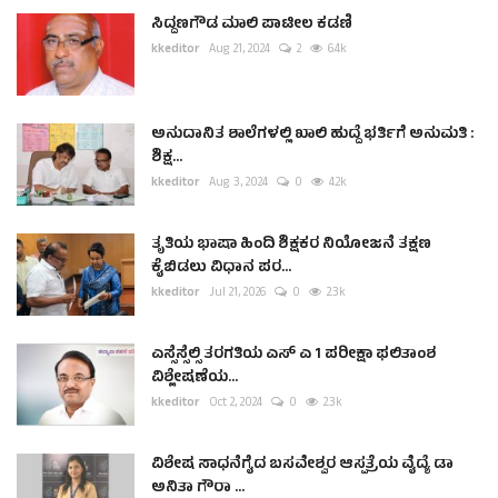
ಸಿದ್ದಣಗೌಡ ಮಾಲಿ ಪಾಟೀಲ ಕಡಣಿ
kkeditor
Aug 21, 2024
2
6.4k
ಅನುದಾನಿತ ಶಾಲೆಗಳಲ್ಲಿ ಖಾಲಿ ಹುದ್ದೆ ಭರ್ತಿಗೆ ಅನುಮತಿ :
ಶಿಕ್ಷ...
kkeditor
Aug 3, 2024
0
4.2k
ತೃತಿಯ ಭಾಷಾ ಹಿಂದಿ ಶಿಕ್ಷಕರ ನಿಯೋಜನೆ ತಕ್ಷಣ
ಕೈಬಿಡಲು ವಿಧಾನ ಪರ...
kkeditor
Jul 21, 2026
0
2.3k
ಎಸ್ಸೆಸ್ಸೆಲ್ಸಿ ತರಗತಿಯ ಎಸ್ ಎ 1 ಪರೀಕ್ಷಾ ಫಲಿತಾಂಶ
ವಿಶ್ಲೇಷಣೆಯ...
kkeditor
Oct 2, 2024
0
2.3k
ವಿಶೇಷ ಸಾಧನೆಗೈದ ಬಸವೇಶ್ವರ ಆಸ್ಪತ್ರೆಯ ವೈದ್ಯೆ ಡಾ
ಅನಿತಾ ಗೌರಾ ...