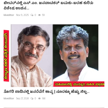
ಬೀದರ್‌ನಲ್ಲಿ ಎಸ್.ಎಂ. ಜನವಾಡಕರ್ ಬದುಕು-ಬರಹ ಕುರಿತು
ವಿಶೇಷ ಉಪನ...
kkeditor
Nov 9, 2025
0
59
ತೊಗರಿ ನಾಡಿನಲ್ಲಿ ಜನರೆಡೆಗೆ ಕಾವ್ಯ | ನೂರಕ್ಕೂ ಹೆಚ್ಚು ಜಿಲ್ಲ...
kkeditor
Sep 27, 2024
0
144