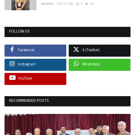
kkeditor
Feb 19, 2026
0
2.2k
FOLLOW US
Facebook
X (Twitter)
Instagram
WhatsApp
YouTube
RECOMMENDED POSTS