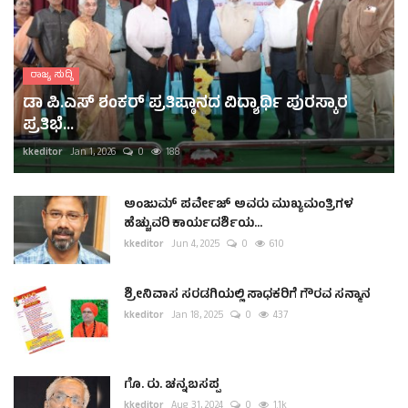
ರಾಜ್ಯ ಸುದ್ದಿ
ಡಾ ಪಿ.ಎಸ್ ಶಂಕರ್ ಪ್ರತಿಷ್ಠಾನದ ವಿದ್ಯಾರ್ಥಿ ಪುರಸ್ಕಾರ
ಪ್ರತಿಭೆ...
kkeditor
Jan 1, 2026
0
188
ಅಂಜುಮ್ ಪರ್ವೇಜ್ ಅವರು ಮುಖ್ಯಮಂತ್ರಿಗಳ
ಹೆಚ್ಚುವರಿ ಕಾರ್ಯದರ್ಶಿಯ...
kkeditor
Jun 4, 2025
0
610
ಶ್ರೀನಿವಾಸ ಸರಡಗಿಯಲ್ಲಿ ಸಾಧಕರಿಗೆ ಗೌರವ ಸನ್ಮಾನ
kkeditor
Jan 18, 2025
0
437
ಗೊ. ರು. ಚನ್ನಬಸಪ್ಪ
kkeditor
Aug 31, 2024
0
1.1k