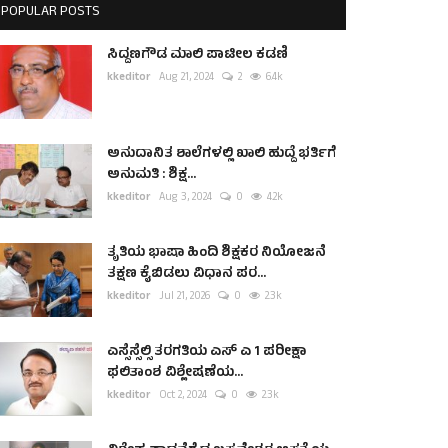
POPULAR POSTS
ಸಿದ್ದಣಗೌಡ ಮಾಲಿ ಪಾಟೀಲ ಕಡಣಿ
kkeditor
Aug 21, 2024
2
6.4k
ಅನುದಾನಿತ ಶಾಲೆಗಳಲ್ಲಿ ಖಾಲಿ ಹುದ್ದೆ ಭರ್ತಿಗೆ
ಅನುಮತಿ : ಶಿಕ್ಷ...
kkeditor
Aug 3, 2024
0
4.2k
ತೃತಿಯ ಭಾಷಾ ಹಿಂದಿ ಶಿಕ್ಷಕರ ನಿಯೋಜನೆ
ತಕ್ಷಣ ಕೈಬಿಡಲು ವಿಧಾನ ಪರ...
kkeditor
Jul 21, 2026
0
2.3k
ಎಸ್ಸೆಸ್ಸೆಲ್ಸಿ ತರಗತಿಯ ಎಸ್ ಎ 1 ಪರೀಕ್ಷಾ
ಫಲಿತಾಂಶ ವಿಶ್ಲೇಷಣೆಯ...
kkeditor
Oct 2, 2024
0
2.3k