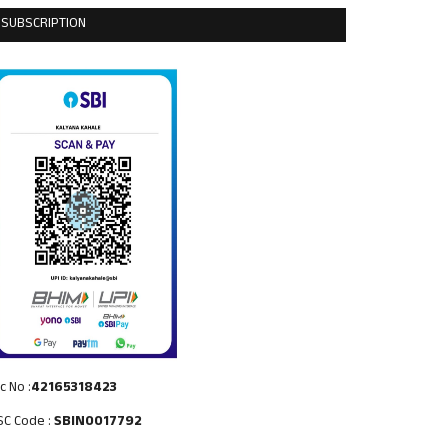
SUBSCRIPTION
c No :
42165318423
SC Code :
SBIN0017792