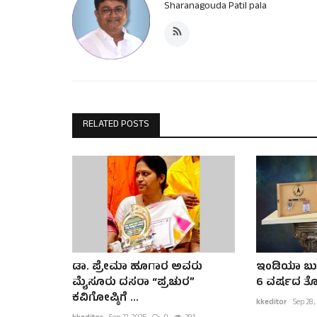
Sharanagouda Patil pala
RELATED POSTS
ಡಾ. ಪ್ರೇಮಾ ಹೂಗಾರ ಅವರು
ಇಂಡಿಯಾ ಬುಕ್
ಮೈಸೂರು ದಸರಾ “ಪ್ರಚುರ”
6 ವರ್ಷದ ತೋಶ
ಕವಿಗೋಷ್ಠಿಗೆ ...
kkeditor
Sep 28,