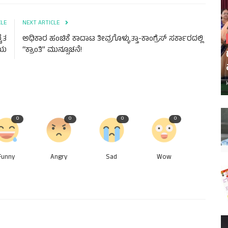
CLE
NEXT ARTICLE
ೈತ
ಅಧಿಕಾರ ಹಂಚಿಕೆ ಕಾದಾಟ ತೀವ್ರಗೊಳ್ಳುತ್ತಾ-ಕಾಂಗ್ರೆಸ್ ಸರ್ಕಾರದಲ್ಲಿ
ಾಯ
“ಕ್ರಾಂತಿ” ಮುನ್ಸೂಚನೆ!
0
0
0
0
Funny
Angry
Sad
Wow