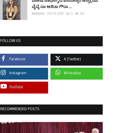
ವಿಶೇಷ ಸಾಧನೆಗೈದ ಬಸವೇಶ್ವರ ಆಸ್ಪತ್ರೆಯ
ವೈದ್ಯೆ ಡಾ ಅನಿತಾ ಗೌರಾ ...
kkeditor
Feb 19, 2026
0
2.2k
FOLLOW US
Facebook
X (Twitter)
Instagram
WhatsApp
YouTube
RECOMMENDED POSTS