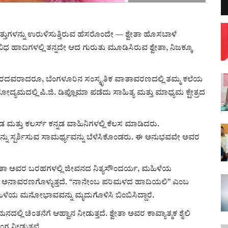
ತ್ತುಗಳನ್ನು ಉರುಳಿಸುತ್ತಿರುವ ಹೆಸರೊಂದೇ — ಶ್ವೇತಾ ಹೊಸಬಾಳೆ
ಿಧ ಹಾದಿಗಳಲ್ಲಿ ತನ್ನದೇ ಆದ ಗುರುತು ಮೂಡಿಸಿರುವ ಶ್ವೇತಾ, ನಿಜಕ್ಕೂ
ರದವರಾದರೂ, ಬೆಂಗಳೂರಿನ ಸಂಸ್ಕೃತಿಕ ವಾತಾವರಣದಲ್ಲಿ ತಮ್ಮ ಕಲೆಯ
ೋದ್ಯಮದಲ್ಲಿ ಪಿ.ಜಿ. ಡಿಪ್ಲೊಮಾ ಪಡೆದು ಸಾಹಿತ್ಯ ಮತ್ತು ಮಾಧ್ಯಮ ಕ್ಷೇತ್ರದ
 ಮತ್ತು ಕಲರ್ಸ್ ಕನ್ನಡ ವಾಹಿನಿಗಳಲ್ಲಿ ಕೆಲಸ ಮಾಡಿದರು.
ು ಸ್ಪರ್ಶಿಸುವ ಸಾಮರ್ಥ್ಯವನ್ನು ಬೆಳೆಸಿಕೊಂಡರು. ಈ ಅನುಭವವೇ ಅವರ
ೇತಾ ಅವರ ಬರಹಗಳಲ್ಲಿ ಜೀವನದ ನಿತ್ಯಸೌಂದರ್ಯ, ಮಹಿಳೆಯ
ಿ ಅನಾವರಣಗೊಳ್ಳುತ್ತದೆ. “ನಾನೇಂಬ ಪರಿಮಳದ ಹಾದಿಯಲಿ” ಎಂಬ
 ಮಹಿಳೆಯ ಮನೋಭಾವವನ್ನು ಮೃದುಗೊಳಿಸಿ ಬಿಂಬಿಸಿದ್ದಾರೆ.
ಿ ಚಿಂತನೆಗೆ ಆಹ್ವಾನ ನೀಡುತ್ತದೆ. ಶ್ವೇತಾ ಅವರ ಕಾವ್ಯಾತ್ಮಕ ಶೈಲಿ
ಗ ನೀಡುತ್ತವೆ.