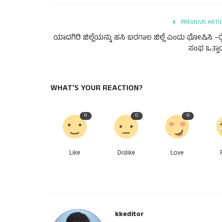
PREVIOUS ARTI
ಯಾದಗಿರಿ ಜಿಲ್ಲೆಯನ್ನು ಹಸಿ ಬರಗಾಲ ಜಿಲ್ಲೆ ಎಂದು ಘೋಷಿಸಿ –ರ
ಸಂಘ ಒತ್ತ
WHAT'S YOUR REACTION?
0
0
0
Like
Dislike
Love
kkeditor