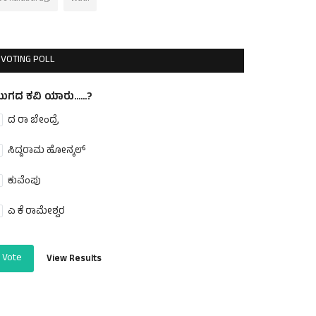
VOTING POLL
ುಗದ ಕವಿ ಯಾರು......?
ದ ರಾ ಬೇಂದ್ರೆ
ಸಿದ್ದರಾಮ ಹೋನ್ಕಲ್
ಕುವೆಂಪು
ಎ ಕೆ ರಾಮೇಶ್ವರ
Vote
View Results