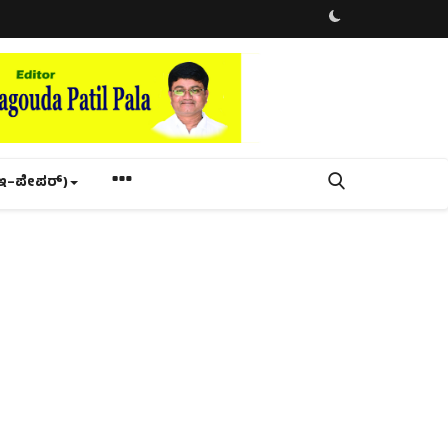
ಇ–ಪೇಪರ್‌)