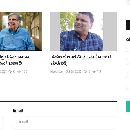
ಯ
ಕ್ತ ರತನ್ ಟಾಟಾ
ಸಹಜ ಲೇಖಕ ಮಿತ್ರ: ಮನೋಹರ
ನ್ ಜವಾದಿ
ಮರಗುತ್ತಿ
 2024
0
100
kkeditor
Oct 24, 2025
0
114
Email