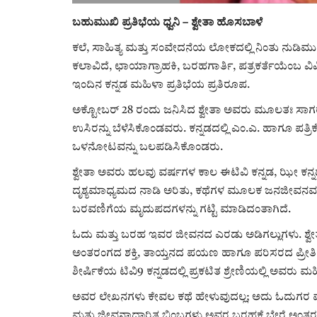
ಬಹುಮುಖಿ ಪ್ರತಿಭೆಯ ಧ್ವನಿ – ಶ್ವೇತಾ ಹೊಸಬಾಳೆ
ಕಲೆ, ಸಾಹಿತ್ಯ ಮತ್ತು ಸಂವೇದನೆಯ ಲೋಕದಲ್ಲಿ ನಿಂತು ನುಡಿಮು
ಕಲಾವಿದೆ, ಛಾಯಾಗ್ರಾಹಕಿ, ಬರಹಗಾರ್ತಿ, ಪತ್ರಕರ್ತೆಯೆಂಬ ವಿವ
ಇಂದಿನ ಕನ್ನಡ ಮಹಿಳಾ ಪ್ರತಿಭೆಯ ಪ್ರತಿರೂಪ.
ಅಕ್ಟೋಬರ್ 28 ರಂದು ಜನಿಸಿದ ಶ್ವೇತಾ ಅವರು ಮೂಲತಃ ಸಾಗ
ಉಸಿರನ್ನು ಬೆಳೆಸಿಕೊಂಡವರು. ಕನ್ನಡದಲ್ಲಿ ಎಂ.ಎ. ಹಾಗೂ ಪತ್ರಿಕ
ಒಳನೋಟವನ್ನು ಬಲಪಡಿಸಿಕೊಂಡರು.
ಶ್ವೇತಾ ಅವರು ಹಲವು ವರ್ಷಗಳ ಕಾಲ ಈಟಿವಿ ಕನ್ನಡ, ಝೀ ಕನ್ನಡ
ದೃಶ್ಯಮಾಧ್ಯಮದ ನಾಡಿ ಅರಿತು, ಕಥೆಗಳ ಮೂಲಕ ಜನಜೀವನವನ್ನ
ಬರವಣಿಗೆಯ ಮೃದುಪದಗಳನ್ನು ಗಟ್ಟಿ ಮಾಡಿದಂತಾಗಿದೆ.
ಓದು ಮತ್ತು ಬರಹ ಇವರ ಜೀವನದ ಎರಡು ಅಡಿಗಲ್ಲುಗಳು. ಶ್ವ
ಅಂತರಂಗದ ಶಕ್ತಿ, ತಾಯ್ತನದ ಪಯಣ ಹಾಗೂ ಪರಿಸರದ ಪ್ರೀತ
ಶೀರ್ಷಿಕೆಯ ಟಿವಿ9 ಕನ್ನಡದಲ್ಲಿ ಪ್ರಕಟಿತ ಶ್ರೇಣಿಯಲ್ಲಿ ಅವರು
ಅವರ ಲೇಖನಗಳು ಕೇವಲ ಕಥೆ ಹೇಳುವುದಲ್ಲ; ಅದು ಓದುಗರ ಮನದಲ್ಲ
ಮತ್ತು ಜೀವನಾಧಾರಿತ ಬಿಂಬಗಳು ಅವರ ಬರಹಕ್ಕೆ ಬೇರೆ ಅಂತರಂ