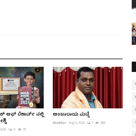
 ಆಫ್ ರೆಕಾರ್ಡ್ ನಲ್ಲಿ
ಅಂಬಾರಾಯ ಮಡ್ಡೆ
್ನಿ
kkeditor
Aug 6, 2024
1
368
 2024
0
79