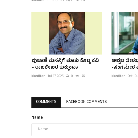
kkeditor
Sep 22, 2025
0
291
ಪುಟಾಣಿ ಮನಸ್ಸಿಗೆ ಮಾತು ಕೊಟ್ಟ ಕವಿ
ಅಪ್ಪಟ ದೇಶಭ
– ರಾಜಶೇಖರ ಕುಕ್ಕುಂದಾ
-ಸಂಗಮೇಶ ಎ
kkeditor
Jul 17, 2025
0
146
kkeditor
Oct 10,
COMMENTS
FACEBOOK COMMENTS
Name