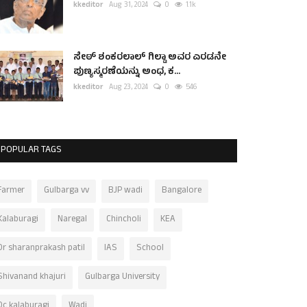
kkeditor
Aug 31, 2024
0
1.1k
ಸೇಠ್ ಶಂಕರಲಾಲ್ ಗಿಲ್ಡಾ ಅವರ ಎರಡನೇ
ಪುಣ್ಯಸ್ಮರಣೆಯನ್ನು ಅಂಧ, ಕ...
kkeditor
Aug 23, 2024
0
546
POPULAR TAGS
Farmer
Gulbarga vv
BJP wadi
Bangalore
Kalaburagi
Naregal
Chincholi
KEA
Dr sharanprakash patil
IAS
School
Shivanand khajuri
Gulbarga University
Dc kalaburagi
Wadi