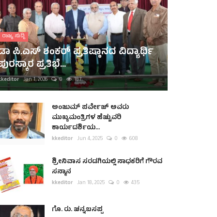
ರಾಜ್ಯ ಸುದ್ದಿ
ಡಾ ಪಿ.ಎಸ್ ಶಂಕರ್ ಪ್ರತಿಷ್ಠಾನದ ವಿದ್ಯಾರ್ಥಿ
ಪುರಸ್ಕಾರ ಪ್ರತಿಭೆ...
kkeditor
Jan 1, 2026
0
187
ಅಂಜುಮ್ ಪರ್ವೇಜ್ ಅವರು
ಮುಖ್ಯಮಂತ್ರಿಗಳ ಹೆಚ್ಚುವರಿ
ಕಾರ್ಯದರ್ಶಿಯ...
kkeditor
Jun 4, 2025
0
608
ಶ್ರೀನಿವಾಸ ಸರಡಗಿಯಲ್ಲಿ ಸಾಧಕರಿಗೆ ಗೌರವ
ಸನ್ಮಾನ
kkeditor
Jan 18, 2025
0
435
ಗೊ. ರು. ಚನ್ನಬಸಪ್ಪ