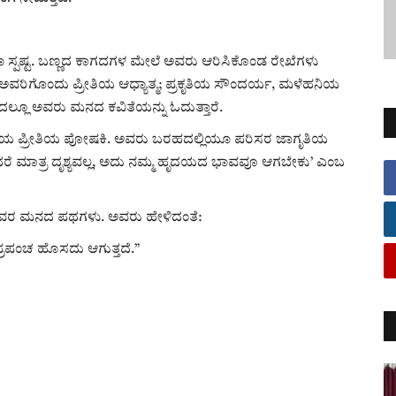
ಸ್ಪಷ್ಟ. ಬಣ್ಣದ ಕಾಗದಗಳ ಮೇಲೆ ಅವರು ಆರಿಸಿಕೊಂಡ ರೇಖೆಗಳು
ಿಗೊಂದು ಪ್ರೀತಿಯ ಆಧ್ಯಾತ್ಮ; ಪ್ರಕೃತಿಯ ಸೌಂದರ್ಯ, ಮಳೆಹನಿಯ
್ಲೂ ಅವರು ಮನದ ಕವಿತೆಯನ್ನು ಓದುತ್ತಾರೆ.
್ರಕೃತಿಯ ಪ್ರೀತಿಯ ಪೋಷಕಿ. ಅವರು ಬರಹದಲ್ಲಿಯೂ ಪರಿಸರ ಜಾಗೃತಿಯ
ಅಂದರೆ ಮಾತ್ರ ದೃಶ್ಯವಲ್ಲ, ಅದು ನಮ್ಮ ಹೃದಯದ ಭಾವವೂ ಆಗಬೇಕು’ ಎಂಬ
ಅವರ ಮನದ ಪಥಗಳು. ಅವರು ಹೇಳಿದಂತೆ:
ಪ್ರಪಂಚ ಹೊಸದು ಆಗುತ್ತದೆ.”