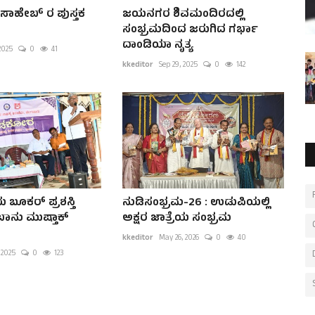
ಸಾಹೇಬ್ ರ ಪುಸ್ತಕ
ಜಯನಗರ ಶಿವಮಂದಿರದಲ್ಲಿ
ಸಂಭ್ರಮದಿಂದ ಜರುಗಿದ ಗರ್ಭಾ
ದಾಂಡಿಯಾ ನೃತ್ಯ
2025
0
41
kkeditor
Sep 29, 2025
0
142
 ಬೂಕರ್‌ ಪ್ರಶಸ್ತಿ
ನುಡಿಸಂಭ್ರಮ-26 : ಉಡುಪಿಯಲ್ಲಿ
ಾನು ಮುಷ್ತಾಕ್
ಅಕ್ಷರ ಜಾತ್ರೆಯ ಸಂಭ್ರಮ
kkeditor
May 26, 2026
0
40
 2025
0
123