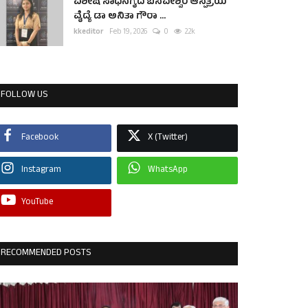
ವಿಶೇಷ ಸಾಧನೆಗೈದ ಬಸವೇಶ್ವರ ಆಸ್ಪತ್ರೆಯ
ವೈದ್ಯೆ ಡಾ ಅನಿತಾ ಗೌರಾ ...
kkeditor
Feb 19, 2026
0
2.2k
FOLLOW US
Facebook
X (Twitter)
Instagram
WhatsApp
YouTube
RECOMMENDED POSTS