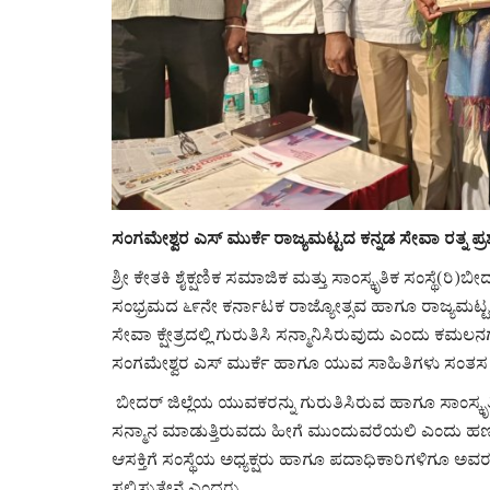
ಸಂಗಮೇಶ್ವರ ಎಸ್ ಮುರ್ಕೆ ರಾಜ್ಯಮಟ್ಟದ ಕನ್ನಡ ಸೇವಾ ರತ್ನ ಪ್ರಶಸ
ಶ್ರೀ ಕೇತಕಿ ಶೈಕ್ಷಣಿಕ ಸಮಾಜಿಕ ಮತ್ತು ಸಾಂಸ್ಕೃತಿಕ ಸಂಸ್ಥ
ಸಂಭ್ರಮದ ೬೯ನೇ ಕರ್ನಾಟಕ ರಾಜ್ಯೋತ್ಸವ ಹಾಗೂ ರಾಜ್ಯಮಟ್ಟದ ಕನ್
ಸೇವಾ ಕ್ಷೇತ್ರದಲ್ಲಿ ಗುರುತಿಸಿ ಸನ್ಮಾನಿಸಿರುವುದು ಎಂದು ಕಮಲ
ಸಂಗಮೇಶ್ವರ ಎಸ್ ಮುರ್ಕೆ ಹಾಗೂ ಯುವ ಸಾಹಿತಿಗಳು ಸಂತಸ 
ಬೀದರ್ ಜಿಲ್ಲೆಯ ಯುವಕರನ್ನು ಗುರುತಿಸಿರುವ ಹಾಗೂ ಸಾಂಸ್ಕೃತ
ಸನ್ಮಾನ ಮಾಡುತ್ತಿರುವದು ಹೀಗೆ ಮುಂದುವರೆಯಲಿ ಎಂದು ಹಣ್
ಆಸಕ್ತಿಗೆ ಸಂಸ್ಥೆಯ ಅಧ್ಯಕ್ಷರು ಹಾಗೂ ಪದಾಧಿಕಾರಿಗಳಿಗ
ಸಲ್ಲಿಸುತ್ತೇನೆ ಎಂದರು.