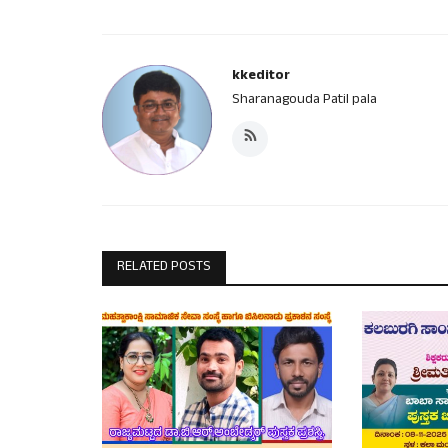
kkeditor
Sharanagouda Patil pala
RELATED POSTS