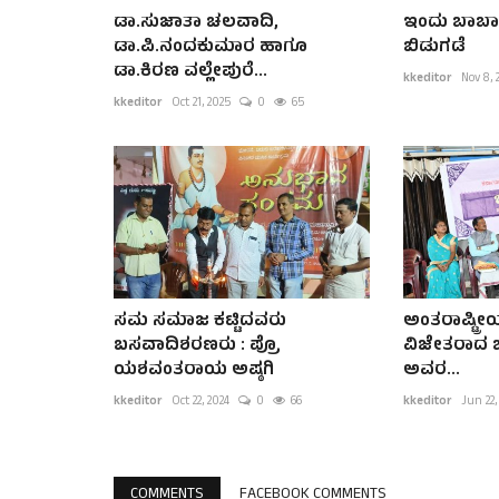
ಡಾ.ಸುಜಾತಾ ಚಲವಾದಿ,
ಇಂದು ಬಾಬಾ
ಡಾ.ಪಿ.ನಂದಕುಮಾರ ಹಾಗೂ
ಬಿಡುಗಡೆ
ಡಾ.ಕಿರಣ ವಲ್ಲೇಪುರೆ...
kkeditor
Nov 8, 
kkeditor
Oct 21, 2025
0
65
ಸಮ ಸಮಾಜ ಕಟ್ಟಿದವರು
ಅಂತರಾಷ್ಟ್ರೀಯ
ಬಸವಾದಿಶರಣರು : ಪ್ರೊ
ವಿಜೇತರಾದ ಬ
ಯಶವಂತರಾಯ ಅಷ್ಠಗಿ
ಅವರ...
kkeditor
Oct 22, 2024
0
66
kkeditor
Jun 22,
COMMENTS
FACEBOOK COMMENTS