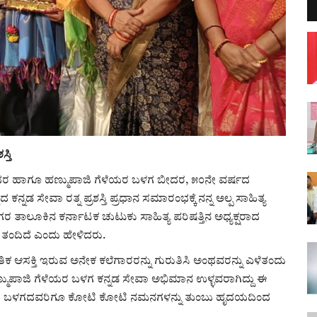
್ತಿ
ೆ(ರಿ)ಬೀದರ ಹಾಗೂ ಹಣ್ಮುಪಾಜಿ ಗೆಳೆಯರ ಬಳಗ ಬೀದರ, ೫೦ನೇ ವರ್ಷದ
ನಡ ಸೇವಾ ರತ್ನ ಪ್ರಶಸ್ತಿ ಪ್ರಧಾನ ಸಮಾರಂಭಕ್ಕೆ ನನ್ನ ಅಲ್ಪ ಸಾಹಿತ್ಯ
ನಗರ ತಾಲೂಕಿನ ಕರ್ನಾಟಕ ಚುಟುಕು ಸಾಹಿತ್ಯ ಪರಿಷತ್ತಿನ ಅಧ್ಯಕ್ಷರಾದ
ತಂದಿದೆ ಎಂದು ಹೇಳಿದರು.
ಿಕ ಆಸಕ್ತಿ ಇರುವ ಅನೇಕ ಕಲೆಗಾರರನ್ನು ಗುರುತಿಸಿ ಅಂಥವರನ್ನು ಎಳೆತಂದು
ಮುಪಾಜಿ ಗೆಳೆಯರ ಬಳಗ ಕನ್ನಡ ಸೇವಾ ಅಭಿಮಾನ ಉಳ್ಳವರಾಗಿದ್ದು ಈ
ೂ ಅವರ ಬಳಗದವರಿಗೂ ಕೋಟಿ ಕೋಟಿ ನಮನಗಳನ್ನು ತುಂಬು ಹೃದಯದಿಂದ