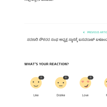
PREVIOUS ARTI
ಸರಕಾರಿ ನೌಕರರ ಸಂಘ ಅಧ್ಯಕ್ಷ ಸ್ಥಾನಕ್ಕೆ ಬಸವರಾಜ್ ಬಳೂoಡ
WHAT'S YOUR REACTION?
0
0
0
Like
Dislike
Love