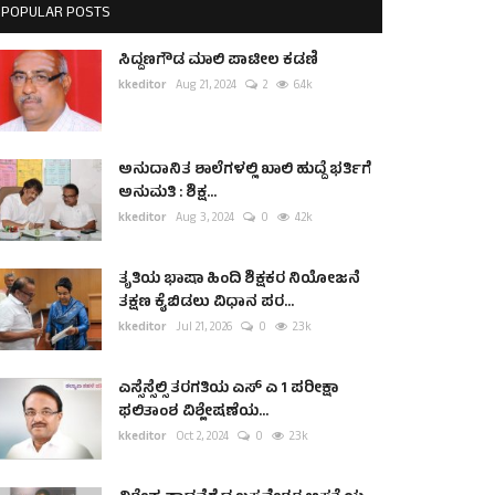
POPULAR POSTS
ಸಿದ್ದಣಗೌಡ ಮಾಲಿ ಪಾಟೀಲ ಕಡಣಿ
kkeditor
Aug 21, 2024
2
6.4k
ಅನುದಾನಿತ ಶಾಲೆಗಳಲ್ಲಿ ಖಾಲಿ ಹುದ್ದೆ ಭರ್ತಿಗೆ
ಅನುಮತಿ : ಶಿಕ್ಷ...
kkeditor
Aug 3, 2024
0
4.2k
ತೃತಿಯ ಭಾಷಾ ಹಿಂದಿ ಶಿಕ್ಷಕರ ನಿಯೋಜನೆ
ತಕ್ಷಣ ಕೈಬಿಡಲು ವಿಧಾನ ಪರ...
kkeditor
Jul 21, 2026
0
2.3k
ಎಸ್ಸೆಸ್ಸೆಲ್ಸಿ ತರಗತಿಯ ಎಸ್ ಎ 1 ಪರೀಕ್ಷಾ
ಫಲಿತಾಂಶ ವಿಶ್ಲೇಷಣೆಯ...
kkeditor
Oct 2, 2024
0
2.3k