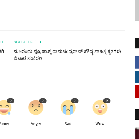
CLE
NEXT ARTICLE
ಗಿ
ನ. 9ರಂದು ಪ್ರೊ ಸಾ.ಕೃ ರಾಮಚಂದ್ರರಾವ್ ಬೌದ್ಧ ಸಾಹಿತ್ಯ ಕೃತಿಗಳು
ವಿಚಾರ ಸಂಕಿರಣ
0
0
0
0
Funny
Angry
Sad
Wow