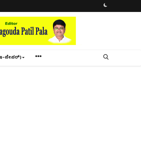
ಇ–ಪೇಪರ್‌)