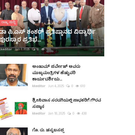
ರಾಜ್ಯ ಸುದ್ದಿ
ಡಾ ಪಿ.ಎಸ್ ಶಂಕರ್ ಪ್ರತಿಷ್ಠಾನದ ವಿದ್ಯಾರ್ಥಿ
ಪುರಸ್ಕಾರ ಪ್ರತಿಭೆ...
kkeditor
Jan 1, 2026
0
188
ಅಂಜುಮ್ ಪರ್ವೇಜ್ ಅವರು
ಮುಖ್ಯಮಂತ್ರಿಗಳ ಹೆಚ್ಚುವರಿ
ಕಾರ್ಯದರ್ಶಿಯ...
kkeditor
Jun 4, 2025
0
610
ಶ್ರೀನಿವಾಸ ಸರಡಗಿಯಲ್ಲಿ ಸಾಧಕರಿಗೆ ಗೌರವ
ಸನ್ಮಾನ
kkeditor
Jan 18, 2025
0
438
ಗೊ. ರು. ಚನ್ನಬಸಪ್ಪ