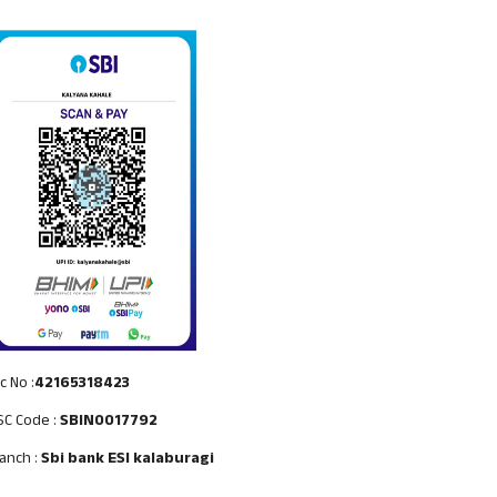
c No :
42165318423
SC Code :
SBIN0017792
anch :
Sbi bank ESI kalaburagi