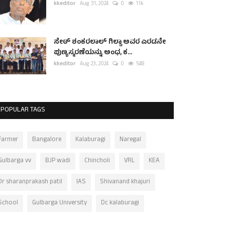
kkeditor
Aug 31, 2024
0
1.1k
ಸೇಠ್ ಶಂಕರಲಾಲ್ ಗಿಲ್ಡಾ ಅವರ ಎರಡನೇ
ಪುಣ್ಯಸ್ಮರಣೆಯನ್ನು ಅಂಧ, ಕ...
kkeditor
Aug 23, 2024
0
548
POPULAR TAGS
Farmer
Bangalore
Kalaburagi
Naregal
Gulbarga vv
BJP wadi
Chincholi
VRL
KEA
Dr sharanprakash patil
IAS
Shivanand khajuri
School
Gulbarga University
Dc kalaburagi