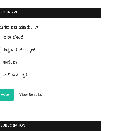
VOTING POLL
ುಗದ ಕವಿ ಯಾರು......?
ದ ರಾ ಬೇಂದ್ರೆ
ಸಿದ್ದರಾಮ ಹೋನ್ಕಲ್
ಕುವೆಂಪು
ಎ ಕೆ ರಾಮೇಶ್ವರ
Vote
View Results
SUBSCRIPTION