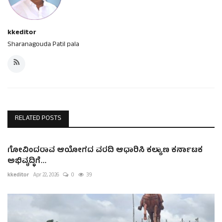
kkeditor
Sharanagouda Patil pala
RELATED POSTS
ಗೋವಿಂದರಾವ ಆಯೋಗದ ವರದಿ ಆಧಾರಿಸಿ ಕಲ್ಯಾಣ ಕರ್ನಾಟಕ
ಅಭಿವೃದ್ಧಿಗೆ...
kkeditor
Apr 22, 2026
0
39