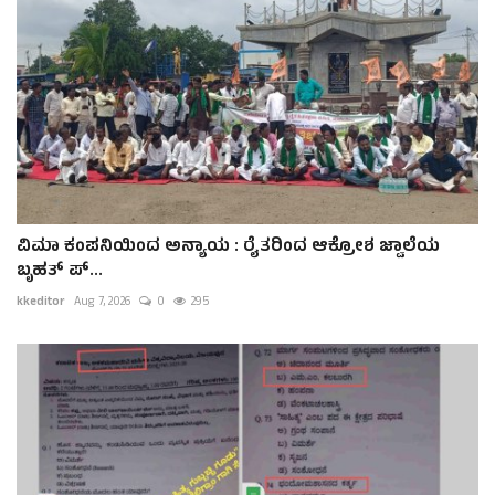
ವಿಮಾ ಕಂಪನಿಯಿಂದ ಅನ್ಯಾಯ : ರೈತರಿಂದ ಆಕ್ರೋಶ ಜ್ವಾಲೆಯ
ಬೃಹತ್ ಪ್...
kkeditor
Aug 7, 2026
0
295