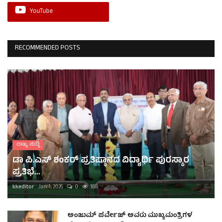
YouTube
RECOMMENDED POSTS
ರಾಜ್ಯ ಸುದ್ದಿ
ಡಾ ಪಿ.ಎಸ್ ಶಂಕರ್ ಪ್ರತಿಷ್ಠಾನದ ವಿದ್ಯಾರ್ಥಿ ಪುರಸ್ಕಾರ
ಪ್ರತಿಭೆ...
kkeditor
Jan 1, 2026
0
188
ಅಂಜುಮ್ ಪರ್ವೇಜ್ ಅವರು ಮುಖ್ಯಮಂತ್ರಿಗಳ