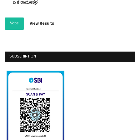
ಎ ಕೆ ರಾಮೇಶ್ವರ
Vote
View Results
SUBSCRIPTION