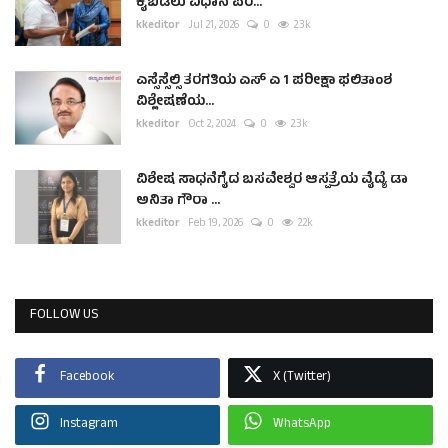
ಕೈಬಿಡಲು ವಿಧಾನ ಪರ...
kkeditor
Jul 21, 2026
0
2.3k
ಎಸ್ಸೆಸ್ಸೆಲ್ಸಿ ತರಗತಿಯ ಎಸ್ ಎ 1 ಪರೀಕ್ಷಾ ಫಲಿತಾಂಶ
ವಿಶ್ಲೇಷಣೆಯ...
kkeditor
Oct 2, 2024
0
2.3k
ವಿಶೇಷ ಸಾಧನೆಗೈದ ಬಸವೇಶ್ವರ ಆಸ್ಪತ್ರೆಯ ವೈದ್ಯೆ ಡಾ
ಅನಿತಾ ಗೌರಾ ...
kkeditor
Feb 19, 2026
0
2.2k
FOLLOW US
Facebook
X (Twitter)
Instagram
WhatsApp