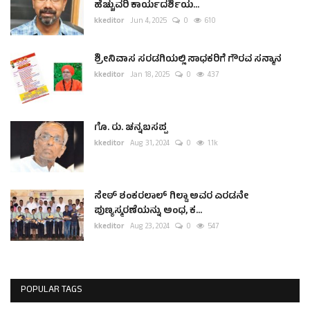
ಹೆಚ್ಚುವರಿ ಕಾರ್ಯದರ್ಶಿಯ...
kkeditor
Jun 4, 2025
0
610
ಶ್ರೀನಿವಾಸ ಸರಡಗಿಯಲ್ಲಿ ಸಾಧಕರಿಗೆ ಗೌರವ ಸನ್ಮಾನ
kkeditor
Jan 18, 2025
0
437
ಗೊ. ರು. ಚನ್ನಬಸಪ್ಪ
kkeditor
Aug 31, 2024
0
1.1k
ಸೇಠ್ ಶಂಕರಲಾಲ್ ಗಿಲ್ಡಾ ಅವರ ಎರಡನೇ
ಪುಣ್ಯಸ್ಮರಣೆಯನ್ನು ಅಂಧ, ಕ...
kkeditor
Aug 23, 2024
0
547
POPULAR TAGS