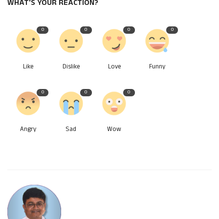
WHAT'S YOUR REACTION?
0
0
0
0
Like
Dislike
Love
Funny
0
0
0
Angry
Sad
Wow