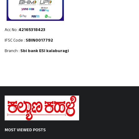
Acc No :
42165318423
IFSC Code :
SBIN0017792
Branch :
Sbi bank ESI kalaburagi
MOST VIEWED POSTS