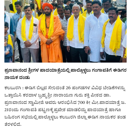
ರಾಜಕೀಯ
ಸುದ್ದಿ
e-paper (ಇ–ಪೇಪರ್‌)
ಪುಸ್ತಕ ಪರಿಚಯ
ಪ್ರಣವಾನಂದ ಶ್ರೀಗಳ ಪಾದಯಾತ್ರೆಯಲ್ಲಿ ಪಾಲ್ಗೊಳ್ಳಲು ಗಂಗಾವತಿಗೆ ಈಡಿಗರ
ಅಂಕಣ
ನಾಯಕ ದಂಡು
ಸಾಧಕರ ಪರಿಚಯ
ಕಲಬುರಗಿ : ಈಡಿಗ ಬಿಲ್ಲವ ಸೇರಿದಂತೆ 26 ಪಂಗಡಗಳ ವಿವಿಧ ಬೇಡಿಕೆಗಳನ್ನು
ಒತ್ತಾಯಿಸಿ ಕರದಾಳ ಬ್ರಹ್ಮ ಶ್ರೀ ನಾರಾಯಣ ಗುರು ಶಕ್ತಿ ಪೀಠದ ಡಾ.
ಪತ್ರಕರ್ತರ ಪರಿಚಯ
ಪ್ರಣವಾನಂದ ಸ್ವಾಮೀಜಿ ಅವರು ಆರಂಭಿಸಿದ 700 ಕೀ ಮೀ.ಪಾದಯಾತ್ರೆ ಜ.
21ರಂದು ಗಂಗಾವತಿ ಪಟ್ಟಣಕ್ಕೆ ಪ್ರವೇಶ ಮಾಡಲಿದ್ದು ಪಾದಯಾತ್ರೆ ಹಾಗೂ
ಸಂಪಾದಕೀಯ
ಬಹಿರಂಗ ಸಭೆಯಲ್ಲಿ ಪಾಲ್ಗೊಳ್ಳಲು ಕಲಬುರಗಿ ಜಿಲ್ಲಾ ಈಡಿಗ ನಾಯಕರ ತಂಡ
ತೆರಳಲಿದೆ.