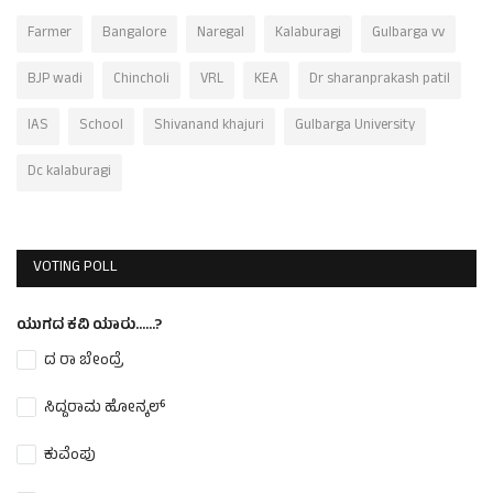
Farmer
Bangalore
Naregal
Kalaburagi
Gulbarga vv
BJP wadi
Chincholi
VRL
KEA
Dr sharanprakash patil
IAS
School
Shivanand khajuri
Gulbarga University
Dc kalaburagi
VOTING POLL
ಯುಗದ ಕವಿ ಯಾರು......?
ದ ರಾ ಬೇಂದ್ರೆ
ಸಿದ್ದರಾಮ ಹೋನ್ಕಲ್
ಕುವೆಂಪು