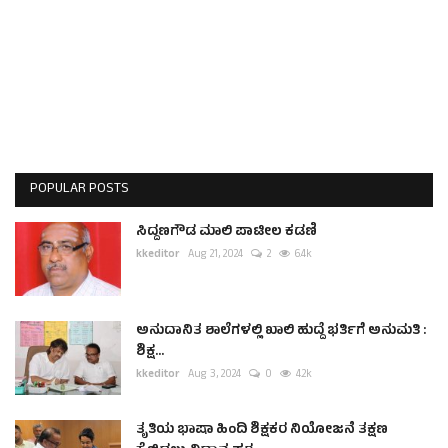
POPULAR POSTS
ಸಿದ್ದಣಗೌಡ ಮಾಲಿ ಪಾಟೀಲ ಕಡಣಿ
kkeditor
Aug 21, 2024
2
6.4k
ಅನುದಾನಿತ ಶಾಲೆಗಳಲ್ಲಿ ಖಾಲಿ ಹುದ್ದೆ ಭರ್ತಿಗೆ ಅನುಮತಿ :
ಶಿಕ್ಷ...
kkeditor
Aug 3, 2024
0
4.2k
ತೃತಿಯ ಭಾಷಾ ಹಿಂದಿ ಶಿಕ್ಷಕರ ನಿಯೋಜನೆ ತಕ್ಷಣ