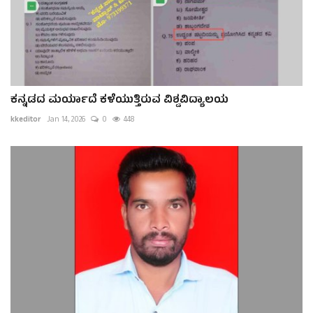
ಕನ್ನಡದ ಮರ್ಯಾದೆ ಕಳೆಯುತ್ತಿರುವ ವಿಶ್ವವಿದ್ಯಾಲಯ
kkeditor
Jan 14, 2026
0
448