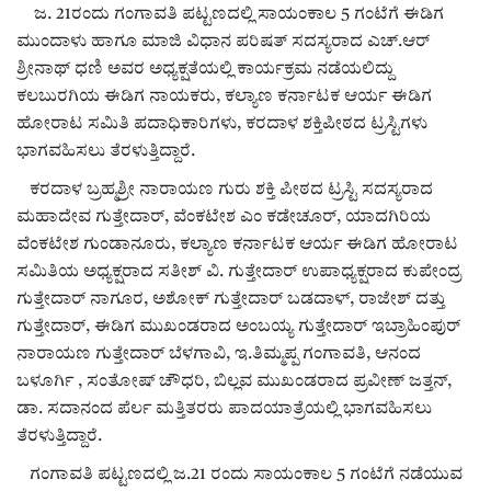
ಕವನ
ಜ. 21ರಂದು ಗಂಗಾವತಿ ಪಟ್ಟಣದಲ್ಲಿ ಸಾಯಂಕಾಲ 5 ಗಂಟೆಗೆ ಈಡಿಗ
ಮುಂದಾಳು ಹಾಗೂ ಮಾಜಿ ವಿಧಾನ ಪರಿಷತ್ ಸದಸ್ಯರಾದ ಎಚ್.ಆರ್
Digital Subscription
ಶ್ರೀನಾಥ್ ಧಣಿ ಅವರ ಅಧ್ಯಕ್ಷತೆಯಲ್ಲಿ ಕಾರ್ಯಕ್ರಮ ನಡೆಯಲಿದ್ದು
ಕಲಬುರಗಿಯ ಈಡಿಗ ನಾಯಕರು, ಕಲ್ಯಾಣ ಕರ್ನಾಟಕ ಆರ್ಯ ಈಡಿಗ
ಹೋರಾಟ ಸಮಿತಿ ಪದಾಧಿಕಾರಿಗಳು, ಕರದಾಳ ಶಕ್ತಿಪೀಠದ ಟ್ರಸ್ಟಿಗಳು
ಭಾಗವಹಿಸಲು ತೆರಳುತ್ತಿದ್ದಾರೆ.
ಕರದಾಳ ಬ್ರಹ್ಮಶ್ರೀ ನಾರಾಯಣ ಗುರು ಶಕ್ತಿ ಪೀಠದ ಟ್ರಸ್ಟಿ ಸದಸ್ಯರಾದ
ಮಹಾದೇವ ಗುತ್ತೇದಾರ್, ವೆಂಕಟೇಶ ಎಂ ಕಡೇಚೂರ್, ಯಾದಗಿರಿಯ
ವೆಂಕಟೇಶ ಗುಂಡಾನೂರು, ಕಲ್ಯಾಣ ಕರ್ನಾಟಕ ಆರ್ಯ ಈಡಿಗ ಹೋರಾಟ
ಸಮಿತಿಯ ಅಧ್ಯಕ್ಷರಾದ ಸತೀಶ್ ವಿ. ಗುತ್ತೇದಾರ್ ಉಪಾಧ್ಯಕ್ಷರಾದ ಕುಪೇಂದ್ರ
ಗುತ್ತೇದಾರ್ ನಾಗೂರ, ಅಶೋಕ್ ಗುತ್ತೇದಾರ್ ಬಡದಾಳ್, ರಾಜೇಶ್ ದತ್ತು
ಗುತ್ತೇದಾರ್, ಈಡಿಗ ಮುಖಂಡರಾದ ಅಂಬಯ್ಯ ಗುತ್ತೇದಾರ್ ಇಬ್ರಾಹಿಂಪುರ್
ನಾರಾಯಣ ಗುತ್ತೇದಾರ್ ಬೆಳಗಾವಿ, ಇ.ತಿಮ್ಮಪ್ಪ ಗಂಗಾವತಿ, ಆನಂದ
ಬಳೂರ್ಗಿ , ಸಂತೋಷ್ ಚೌಧರಿ, ಬಿಲ್ಲವ ಮುಖಂಡರಾದ ಪ್ರವೀಣ್ ಜತ್ತನ್,
ಡಾ. ಸದಾನಂದ ಪೆರ್ಲ ಮತ್ತಿತರರು ಪಾದಯಾತ್ರೆಯಲ್ಲಿ ಭಾಗವಹಿಸಲು
ತೆರಳುತ್ತಿದ್ದಾರೆ.
ಗಂಗಾವತಿ ಪಟ್ಟಣದಲ್ಲಿ ಜ.21 ರಂದು ಸಾಯಂಕಾಲ 5 ಗಂಟೆಗೆ ನಡೆಯುವ