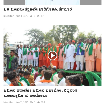
ಒಳ ಮೀಸಲು ತಕ್ಷಣವೇ ಜಾರಿಗೊಳಿಸಿ: ತೆಗನೂರ
kkeditor
Aug 1, 2025
0
101
ಜಮೀರ ಹಠಾವೋ ಜಮೀನ ಬಚಾವೋ : ಸಿದ್ದಲಿಂಗ
ಮಹಾಸ್ವಾಮಿಗಳು ಆಂದೋಲಾ
kkeditor
Nov 21, 2024
0
484