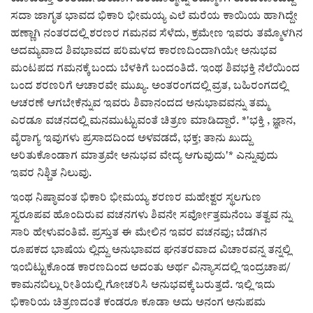
ಸದಾ ಜಾಗೃತ ಭಾವದ ಭಿಕಾರಿ ಭೀಮಯ್ಯ ಎಲೆ ಮರೆಯ ಕಾಯಿಯ ಹಾಗಿದ್ದೇ
ಹಣ್ಣಾಗಿ ನಂತರದಲ್ಲಿ ಶರಣರ ಗಮನವ ಸೆಳೆದು, ಕ್ರಮೇಣ ಇವರು ತಮ್ಮೊಳಗಿನ
ಅದಮ್ಯವಾದ ಶಿವಭಾವದ ಪರಿಮಳದ ಕಾರಣದಿಂದಾಗಿಯೇ ಅನುಭವ
ಮಂಟಪದ ಗಮನಕ್ಕೆ ಬಂದು ಬೆಳಕಿಗೆ ಬಂದಂತಿದೆ. ಇಂಥ ಶಿವಭಕ್ತಿ ನೆಲೆಯಿಂದ
ಬಂದ ಶರಣರಿಗೆ ಆಚಾರವೇ ಮುಖ್ಯ. ಅಂತರಂಗದಲ್ಲಿ ವ್ರತ, ಬಹಿರಂಗದಲ್ಲಿ
ಆಚರಣೆ ಆಗಬೇಕೆನ್ನುವ ಇವರು ಶಿವಾನಂದದ ಅನುಭಾವವನ್ನು ತಮ್ಮ
ಎರಡೂ ವಚನದಲ್ಲಿ ಮನಮುಟ್ಟುವಂತೆ ಚಿತ್ರಣ ಮಾಡಿದ್ದಾರೆ. *'ಭಕ್ತಿ , ಜ್ಞಾನ,
ವೈರಾಗ್ಯ ಇವುಗಳು ಪ್ರಸಾದದಿಂದ ಅಳವಡದೆ, ಭಕ್ತ; ತಾನು ಖುದ್ದು
ಅರಿತುಕೊಂಡಾಗ ಮಾತ್ರವೇ ಅನುಭವ ವೇದ್ಯ ಆಗುವುದು'* ಎನ್ನುವುದು
ಇವರ ನಿಶ್ಚಿತ ನಿಲುವು.
ಇಂಥ ನಿಷ್ಠಾವಂತ ಭಿಕಾರಿ ಭೀಮಯ್ಯ ಶರಣರ ಮಹೇಶ್ವರ ಸ್ಥಲಗುಣ
ಸ್ವರೂಪವ ಹೊಂದಿರುವ ವಚನಗಳು ಶಿವನೇ ಸರ್ವೋತ್ತಮನೆಂಬ ತತ್ವವ ನ್ನು
ಸಾರಿ ಹೇಳುವಂತಿವೆ. ಪ್ರಸ್ತುತ ಈ ಮೇಲಿನ ಇವರ ವಚನವು; ಬೆಡಗಿನ
ರೂಪಕದ ಭಾಷೆಯ ಲ್ಲಿದ್ದು ಅನುಭಾವದ ಘನತರವಾದ ವಿಚಾರವನ್ನ ತನ್ನಲ್ಲಿ
ಇಂಬಿಟ್ಟುಕೊಂಡ ಕಾರಣದಿಂದ ಅದಂತು ಅರ್ಥ ವಿನ್ಯಾಸದಲ್ಲಿ ಇಂದ್ರಚಾಪ/
ಕಾಮನಬಿಲ್ಲು ರೀತಿಯಲ್ಲಿ ಗೋಚರಿಸಿ ಅನುಭವಕ್ಕೆ ಬರುತ್ತದೆ. ಇಲ್ಲಿ ಇದು
ಭಿಕಾರಿಯ ಚಿತ್ರಣದಂತೆ ಕಂಡರೂ ಕೂಡಾ ಅದು ಅನಂಗ ಅನುಪಮ