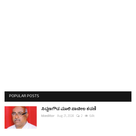
POPULAR POSTS
ಸಿದ್ದಣಗೌಡ ಮಾಲಿ ಪಾಟೀಲ ಕಡಣಿ
kkeditor
Aug 21, 2024
2
6.4k