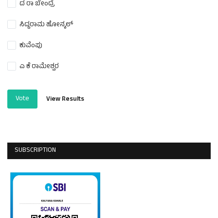
ದ ರಾ ಬೇಂದ್ರೆ
ಸಿದ್ದರಾಮ ಹೋನ್ಕಲ್
ಕುವೆಂಪು
ಎ ಕೆ ರಾಮೇಶ್ವರ
Vote
View Results
SUBSCRIPTION