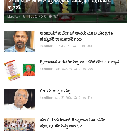
ಡಾ ಪಿ.ಎಸ್ ಶಂಕರ್ ಪ್ರತಿಷ್ಠಾನದ ವಿದ್ಯಾರ್ಥಿ ಪುರಸ್ಕಾರ
ಪ್ರತಿಭೆ...
kkeditor
Jan 1, 2026
0
187
ಅಂಜುಮ್ ಪರ್ವೇಜ್ ಅವರು ಮುಖ್ಯಮಂತ್ರಿಗಳ
ಹೆಚ್ಚುವರಿ ಕಾರ್ಯದರ್ಶಿಯ...
kkeditor
Jun 4, 2025
0
608
ಶ್ರೀನಿವಾಸ ಸರಡಗಿಯಲ್ಲಿ ಸಾಧಕರಿಗೆ ಗೌರವ ಸನ್ಮಾನ
kkeditor
Jan 18, 2025
0
435
ಗೊ. ರು. ಚನ್ನಬಸಪ್ಪ
kkeditor
Aug 31, 2024
0
1.1k
ಸೇಠ್ ಶಂಕರಲಾಲ್ ಗಿಲ್ಡಾ ಅವರ ಎರಡನೇ
ಪುಣ್ಯಸ್ಮರಣೆಯನ್ನು ಅಂಧ, ಕ...