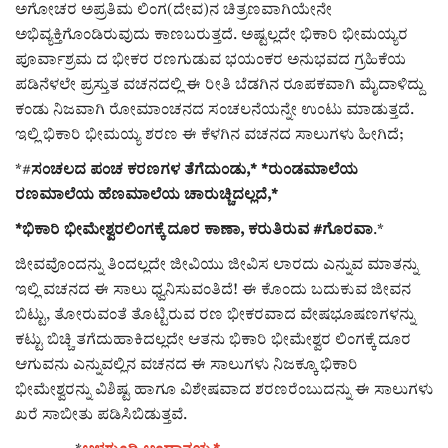
ಅಗೋಚರ ಅಪ್ರತಿಮ ಲಿಂಗ(ದೇವ)ನ ಚಿತ್ರಣವಾಗಿಯೇನೇ
ಅಭಿವ್ಯಕ್ತಿಗೊಂಡಿರುವುದು ಕಾಣಬರುತ್ತದೆ. ಅಷ್ಟಲ್ಲದೇ ಭಿಕಾರಿ ಭೀಮಯ್ಯರ
ಪೂರ್ವಾಶ್ರಮ ದ ಭೀಕರ ರಣಗುಡುವ ಭಯಂಕರ ಅನುಭವದ ಗ್ರಹಿಕೆಯ
ಪಡಿನೆಳಲೇ ಪ್ರಸ್ತುತ ವಚನದಲ್ಲಿ ಈ ರೀತಿ ಬೆಡಗಿನ ರೂಪಕವಾಗಿ ಮೈದಾಳಿದ್ದು
ಕಂಡು ನಿಜವಾಗಿ ರೋಮಾಂಚನದ ಸಂಚಲನೆಯನ್ನೇ ಉಂಟು ಮಾಡುತ್ತದೆ.
ಇಲ್ಲಿ ಭಿಕಾರಿ ಭೀಮಯ್ಯ ಶರಣ ಈ ಕೆಳಗಿನ ವಚನದ ಸಾಲುಗಳು ಹೀಗಿದೆ;
*#
ಸಂಚಲದ ಪಂಚ ಕರಣಗಳ ತೆಗೆದುಂಡು,* *ರುಂಡಮಾಲೆಯ
ರಣಮಾಲೆಯ ಹೆಣಮಾಲೆಯ ಚಾರುಚ್ಚಿದಲ್ಲದೆ,*
*ಭಿಕಾರಿ ಭೀಮೇಶ್ವರಲಿಂಗಕ್ಕೆ ದೂರ ಕಾಣಾ, ಕರುತಿರುವ #ಗೊರವಾ
.*
ಜೀವವೊಂದನ್ನು ತಿಂದಲ್ಲದೇ ಜೀವಿಯು ಜೀವಿಸ ಲಾರದು ಎನ್ನುವ ಮಾತನ್ನು
ಇಲ್ಲಿ ವಚನದ ಈ ಸಾಲು ಧ್ವನಿಸುವಂತಿದೆ! ಈ ಕೊಂದು ಬದುಕುವ ಜೀವನ
ಬಿಟ್ಟು, ತೋರುವಂತೆ ತೊಟ್ಟಿರುವ ರಣ ಭೀಕರವಾದ ವೇಷಭೂಷಣಗಳನ್ನು
ಕಟ್ಟು ಬಿಚ್ಚಿ ತಗೆದುಹಾಕಿದಲ್ಲದೇ ಆತನು ಭಿಕಾರಿ ಭೀಮೇಶ್ವರ ಲಿಂಗಕ್ಕೆ ದೂರ
ಆಗುವನು ಎನ್ನುವಲ್ಲಿನ ವಚನದ ಈ ಸಾಲುಗಳು ನಿಜಕ್ಕೂ ಭಿಕಾರಿ
ಭೀಮೇಶ್ವರನ್ನು ವಿಶಿಷ್ಟ ಹಾಗೂ ವಿಶೇಷವಾದ ಶರಣರೆಂಬುದನ್ನು ಈ ಸಾಲುಗಳು
ಖರೆ ಸಾಬೀತು ಪಡಿಸಿಬಿಡುತ್ತವೆ.