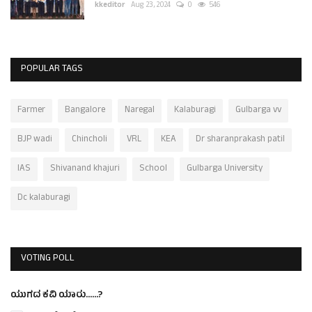
kkeditor
Aug 23, 2024
0
546
POPULAR TAGS
Farmer
Bangalore
Naregal
Kalaburagi
Gulbarga vv
BJP wadi
Chincholi
VRL
KEA
Dr sharanprakash patil
IAS
Shivanand khajuri
School
Gulbarga University
Dc kalaburagi
VOTING POLL
ಯುಗದ ಕವಿ ಯಾರು......?