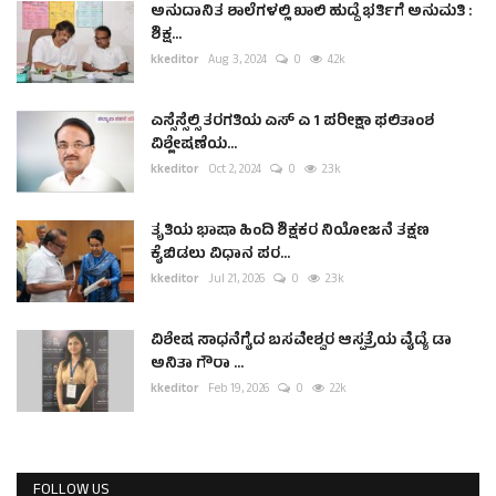
ಅನುದಾನಿತ ಶಾಲೆಗಳಲ್ಲಿ ಖಾಲಿ ಹುದ್ದೆ ಭರ್ತಿಗೆ ಅನುಮತಿ :
ಶಿಕ್ಷ...
kkeditor
Aug 3, 2024
0
4.2k
ಎಸ್ಸೆಸ್ಸೆಲ್ಸಿ ತರಗತಿಯ ಎಸ್ ಎ 1 ಪರೀಕ್ಷಾ ಫಲಿತಾಂಶ
ವಿಶ್ಲೇಷಣೆಯ...
kkeditor
Oct 2, 2024
0
2.3k
ತೃತಿಯ ಭಾಷಾ ಹಿಂದಿ ಶಿಕ್ಷಕರ ನಿಯೋಜನೆ ತಕ್ಷಣ
ಕೈಬಿಡಲು ವಿಧಾನ ಪರ...
kkeditor
Jul 21, 2026
0
2.3k
ವಿಶೇಷ ಸಾಧನೆಗೈದ ಬಸವೇಶ್ವರ ಆಸ್ಪತ್ರೆಯ ವೈದ್ಯೆ ಡಾ
ಅನಿತಾ ಗೌರಾ ...
kkeditor
Feb 19, 2026
0
2.2k
FOLLOW US