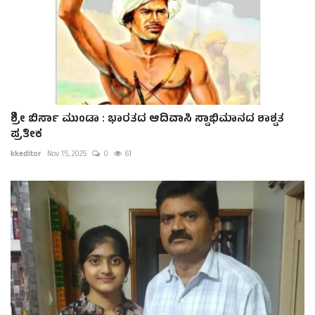
ಶ್ರೀ ಬಿರ್ಸಾ ಮುಂಡಾ : ಭಾರತದ ಆದಿವಾಸಿ ಸ್ವಾಭಿಮಾನದ ಶಾಶ್ವತ
ಪ್ರತೀಕ
kkeditor
Nov 15, 2025
0
61