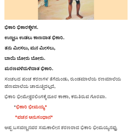
ರಾಜಕೀಯ
ಸುದ್ದಿ
ಭಿಕಾರಿ ಭಿಕಾರಕ್ಕೆಳಸ.
ಉಣ್ಣಲು ಉಡಲು ಕಾಣದಾತ ಭಿಕಾರಿ.
e-paper (ಇ–ಪೇಪರ್‌)
ತನು ಮೀಸಲು, ಮನ ಮೀಸಲು,
ಪುಸ್ತಕ ಪರಿಚಯ
ಬಾಯಿ ಬೋರು ಬೋರು.
ಮರಣವಳಿದುಳಿದಾತ ಭಿಕಾರಿ.
ಅಂಕಣ
ಸಂಚಲದ ಪಂಚ ಕರಣಗಳ ತೆಗೆದುಂಡು, ರುಂಡಮಾಲೆಯ ರಣಮಾಲೆಯ
ಹೆಣಮಾಲೆಯ ಚಾರುಚ್ಚಿದಲ್ಲದೆ,
ಸಾಧಕರ ಪರಿಚಯ
ಭಿಕಾರಿ ಭೀಮೇಶ್ವರಲಿಂಗಕ್ಕೆ ದೂರ ಕಾಣಾ, ಕರುತಿರುವ ಗೊರವಾ.
ಪತ್ರಕರ್ತರ ಪರಿಚಯ
*
ಭಿಕಾರಿ ಭೀಮಯ್ಯ*
ಸಂಪಾದಕೀಯ
*ವಚನ ಅನುಸಂಧಾನ*
ಅಪ್ಪ ಬಸವಣ್ಣನವರ ಸಮಕಾಲೀನ ಶರಣರಾದ ಭಿಕಾರಿ ಭೀಮಯ್ಯನವ್ರು