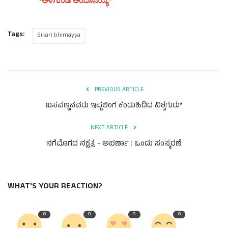
*
ಅಳಗುಂಡಿ ಅಂದಾನಯ್ಯ*
Tags:
Bikari bhimayya
PREVIOUS ARTICLE
ಬಸವಣ್ಣನವರು ಇಷ್ಟಲಿಂಗ ಕಂಡುಹಿಡಿದ ವಿಶ್ವಗುರು*
NEXT ARTICLE
ನಗೆಮೊಗದ ನಕ್ಷತ್ರ - ಅಪರ್ಣಾ : ಒಂದು ಸಂಸ್ಮರಣೆ
WHAT'S YOUR REACTION?
0
0
0
0