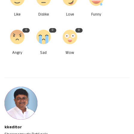
Like
Dislike
Love
Funny
0
0
0
Angry
Sad
Wow
kkeditor