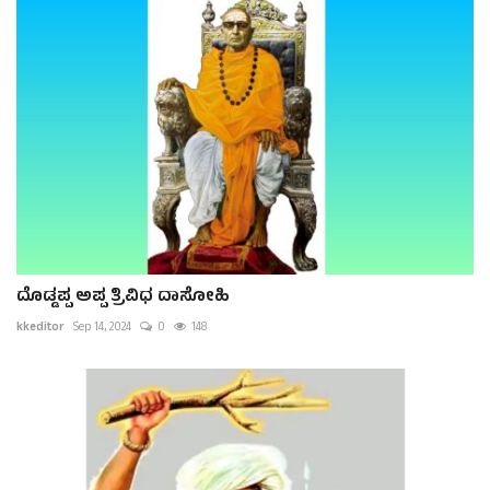
ದೊಡ್ಡಪ್ಪ ಅಪ್ಪ ತ್ರಿವಿಧ ದಾಸೋಹಿ
kkeditor
Sep 14, 2024
0
148