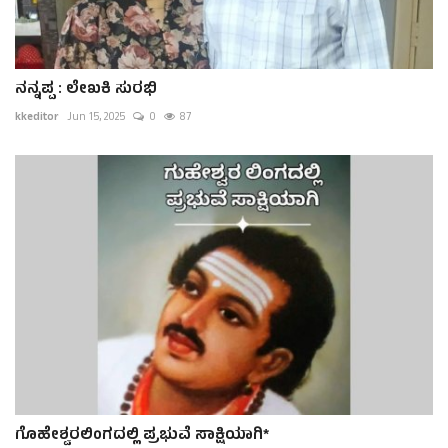
ನನ್ನಪ್ಪ : ಲೇಖಕಿ ಸುರಭಿ
kkeditor
Jun 15, 2025
0
87
ಗೊಹೇಶ್ವರಲಿಂಗದಲ್ಲಿ ಪ್ರಭುವೆ ಸಾಕ್ಷಿಯಾಗಿ*