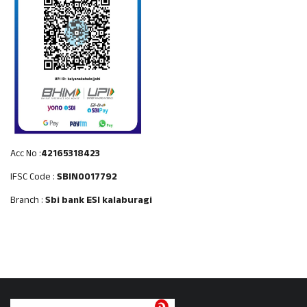
Acc No :
42165318423
IFSC Code :
SBIN0017792
Branch :
Sbi bank ESI kalaburagi