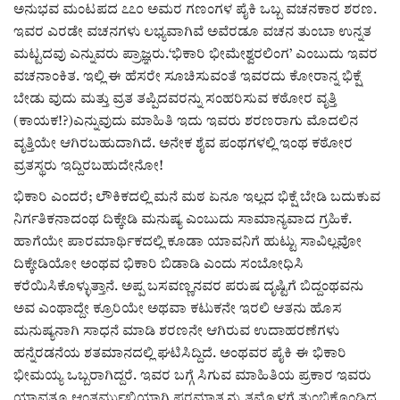
ಕವನ
ಅನುಭವ ಮಂಟಪದ ೭೭೦ ಅಮರ ಗಣಂಗಳ ಪೈಕಿ ಒಬ್ಬ ವಚನಕಾರ ಶರಣ.
ಇವರ ಎರಡೇ ವಚನಗಳು ಲಭ್ಯವಾಗಿವೆ ಅವೆರಡೂ ವಚನ ತುಂಬಾ ಉನ್ನತ
Digital Subscription
ಮಟ್ಟದವು ಎನ್ನುವರು ಪ್ರಾಜ್ಞರು.‘ಭಿಕಾರಿ ಭೀಮೇಶ್ವರಲಿಂಗ’ ಎಂಬುದು ಇವರ
ವಚನಾಂಕಿತ. ಇಲ್ಲಿ ಈ ಹೆಸರೇ ಸೂಚಿಸುವಂತೆ ಇವರದು ಕೋರಾನ್ನ ಭಿಕ್ಷೆ
ಬೇಡು ವುದು ಮತ್ತು ವ್ರತ ತಪ್ಪಿದವರನ್ನು ಸಂಹರಿಸುವ ಕಠೋರ ವೃತ್ತಿ
(ಕಾಯಕ!?)ಎನ್ನುವುದು ಮಾಹಿತಿ ಇದು ಇವರು ಶರಣರಾಗು ಮೊದಲಿನ
ವೃತ್ತಿಯೇ ಆಗಿರಬಹುದಾಗಿದೆ. ಅನೇಕ ಶೈವ ಪಂಥಗಳಲ್ಲಿ ಇಂಥ ಕಠೋರ
ವ್ರತಸ್ಥರು ಇದ್ದಿರಬಹುದೇನೋ!
ಭಿಕಾರಿ ಎಂದರೆ; ಲೌಕಿಕದಲ್ಲಿ ಮನೆ ಮಠ ಏನೂ ಇಲ್ಲದ ಭಿಕ್ಷೆ ಬೇಡಿ ಬದುಕುವ
ನಿರ್ಗತಿಕನಾದಂಥ ದಿಕ್ಕೇಡಿ ಮನುಷ್ಯ ಎಂಬುದು ಸಾಮಾನ್ಯವಾದ ಗ್ರಹಿಕೆ.
ಹಾಗೆಯೇ ಪಾರಮಾರ್ಥಿಕದಲ್ಲಿ ಕೂಡಾ ಯಾವನಿಗೆ ಹುಟ್ಟು ಸಾವಿಲ್ಲವೋ
ದಿಕ್ಕೇಡಿಯೋ ಅಂಥವ ಭಿಕಾರಿ ಬಿಡಾಡಿ ಎಂದು ಸಂಬೋಧಿಸಿ
ಕರೆಯಿಸಿಕೊಳ್ಳುತ್ತಾನೆ. ಅಪ್ಪ ಬಸವಣ್ಣನವರ ಪರುಷ ದೃಷ್ಟಿಗೆ ಬಿದ್ದಂಥವನು
ಅವ ಎಂಥಾದ್ದೇ ಕ್ರೂರಿಯೇ ಅಥವಾ ಕಟುಕನೇ ಇರಲಿ ಆತನು ಹೊಸ
ಮನುಷ್ಯನಾಗಿ ಸಾಧನೆ ಮಾಡಿ ಶರಣನೇ ಆಗಿರುವ ಉದಾಹರಣೆಗಳು
ಹನ್ನೆರಡನೆಯ ಶತಮಾನದಲ್ಲಿ ಘಟಿಸಿದ್ದಿದೆ. ಅಂಥವರ ಪೈಕಿ ಈ ಭಿಕಾರಿ
ಭೀಮಯ್ಯ ಒಬ್ಬರಾಗಿದ್ದರೆ. ಇವರ ಬಗ್ಗೆ ಸಿಗುವ ಮಾಹಿತಿಯ ಪ್ರಕಾರ ಇವರು
ಯಾವತ್ತೂ ಆಂತರ್ಮುಖಿಯಾಗಿ ಪರಮಾತ್ಮನ್ನು ತಮ್ಮೊಳಗೆ ತುಂಬಿಕೊಂಡಿದ್ದ