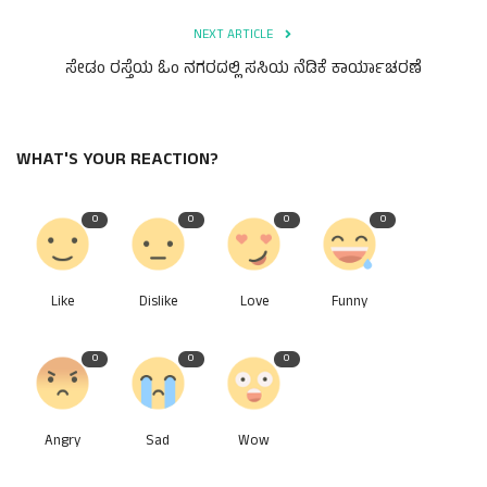
NEXT ARTICLE
ಸೇಡಂ ರಸ್ತೆಯ ಓಂ ನಗರದಲ್ಲಿ ಸಸಿಯ ನೆಡಿಕೆ ಕಾರ್ಯಾಚರಣೆ
WHAT'S YOUR REACTION?
0
0
0
0
Like
Dislike
Love
Funny
0
0
0
Angry
Sad
Wow