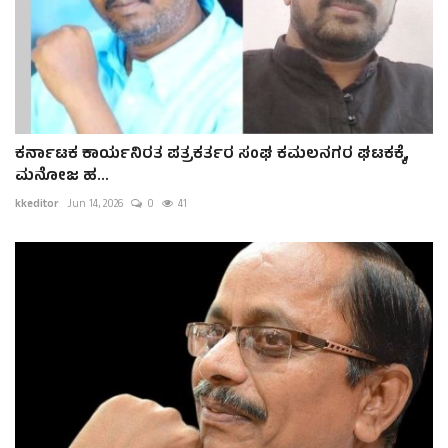
ಕರ್ನಾಟಕ ಕಾರ್ಯನಿರತ ಪತ್ರಕರ್ತರ ಸಂಘ ಕಮಲನಗರ ಘಟಕಕ್ಕೆ,
ಮನೋಜ ಹ...
kkeditor
Jun 14, 2026
0
41