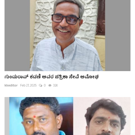
ಗುಂಡುರಾವ್ ಕಡಣಿ ಅವರ ಪತ್ರಿಕಾ ಸೇವೆ ಅಮೋಘ
kkeditor
Feb 27, 2025
0
324