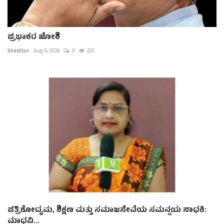
ಪ್ರಭಾಕರ ಜೋಶಿ
kkeditor
Aug 6, 2024
0
220
ಪತ್ರಿಕೋದ್ಯಮ, ಶಿಕ್ಷಣ ಮತ್ತು ಸಮಾಜಸೇವೆಯ ಸಮನ್ವಯ ಸಾಧಕಿ:
ಮಾಧವಿ...