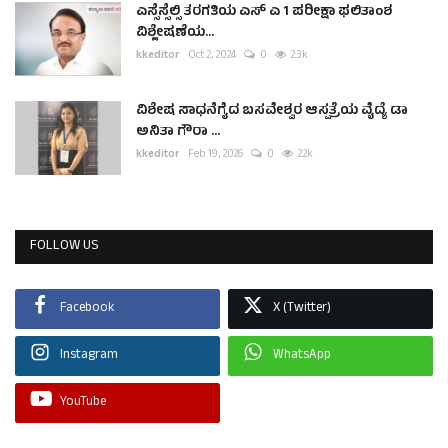
ಎಸ್ಸೆಸ್ಸೆಲ್ಸಿ ತರಗತಿಯ ಎಸ್ ಎ 1 ಪರೀಕ್ಷಾ ಫಲಿತಾಂಶ
ವಿಶ್ಲೇಷಣೆಯ...
kkeditor
Oct 2, 2024
0
2.3k
ವಿಶೇಷ ಸಾಧನೆಗೈದ ಬಸವೇಶ್ವರ ಆಸ್ಪತ್ರೆಯ ವೈದ್ಯೆ ಡಾ
ಅನಿತಾ ಗೌರಾ ...
kkeditor
Feb 19, 2026
0
2.2k
FOLLOW US
Facebook
X (Twitter)
Instagram
WhatsApp
YouTube