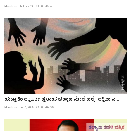
kkeditor
Jul 5, 2026
0
22
ಯಡ್ರಾಮಿ ಪತ್ರಕರ್ತ ಪ್ರಶಾಂತ ಚವ್ಹಾಣ ಮೇಲೆ ಹಲ್ಲೆ : ಪತ್ರಿಕಾ ವ...
kkeditor
Dec 4, 2025
0
188