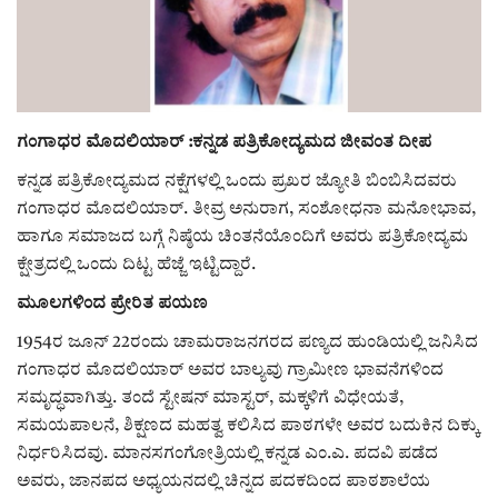
ರಾಜಕೀಯ
ಸುದ್ದಿ
ಗಂಗಾಧರ ಮೊದಲಿಯಾರ್ :ಕನ್ನಡ ಪತ್ರಿಕೋದ್ಯಮದ ಜೀವಂತ ದೀಪ
e-paper (ಇ–ಪೇಪರ್‌)
ಕನ್ನಡ ಪತ್ರಿಕೋದ್ಯಮದ ನಕ್ಷೆಗಳಲ್ಲಿ ಒಂದು ಪ್ರಖರ ಜ್ಯೋತಿ ಬಿಂಬಿಸಿದವರು
ಗಂಗಾಧರ ಮೊದಲಿಯಾರ್. ತೀವ್ರ ಅನುರಾಗ, ಸಂಶೋಧನಾ ಮನೋಭಾವ,
ಪುಸ್ತಕ ಪರಿಚಯ
ಹಾಗೂ ಸಮಾಜದ ಬಗ್ಗೆ ನಿಷ್ಠೆಯ ಚಿಂತನೆಯೊಂದಿಗೆ ಅವರು ಪತ್ರಿಕೋದ್ಯಮ
ಕ್ಷೇತ್ರದಲ್ಲಿ ಒಂದು ದಿಟ್ಟ ಹೆಜ್ಜೆ ಇಟ್ಟಿದ್ದಾರೆ.
ಅಂಕಣ
ಮೂಲಗಳಿಂದ ಪ್ರೇರಿತ ಪಯಣ
ಸಾಧಕರ ಪರಿಚಯ
1954ರ ಜೂನ್ 22ರಂದು ಚಾಮರಾಜನಗರದ ಪಣ್ಯದ ಹುಂಡಿಯಲ್ಲಿ ಜನಿಸಿದ
ಗಂಗಾಧರ ಮೊದಲಿಯಾರ್ ಅವರ ಬಾಲ್ಯವು ಗ್ರಾಮೀಣ ಭಾವನೆಗಳಿಂದ
ಪತ್ರಕರ್ತರ ಪರಿಚಯ
ಸಮೃದ್ಧವಾಗಿತ್ತು. ತಂದೆ ಸ್ಟೇಷನ್ ಮಾಸ್ಟರ್, ಮಕ್ಕಳಿಗೆ ವಿಧೇಯತೆ,
ಸಮಯಪಾಲನೆ, ಶಿಕ್ಷಣದ ಮಹತ್ವ ಕಲಿಸಿದ ಪಾಠಗಳೇ ಅವರ ಬದುಕಿನ ದಿಕ್ಕು
ಸಂಪಾದಕೀಯ
ನಿರ್ಧರಿಸಿದವು. ಮಾನಸಗಂಗೋತ್ರಿಯಲ್ಲಿ ಕನ್ನಡ ಎಂ.ಎ. ಪದವಿ ಪಡೆದ
ಅವರು, ಜಾನಪದ ಅಧ್ಯಯನದಲ್ಲಿ ಚಿನ್ನದ ಪದಕದಿಂದ ಪಾಠಶಾಲೆಯ