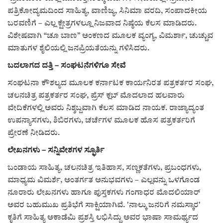
ಪತ್ರಿಕೋದ್ಯಮದಿಂದ ಸಾಹಿತ್ಯ, ವಾಣಿಜ್ಯ, ಸಿನಿಮಾ ವರದಿ, ಸಂಪಾದಕೀಯ
ಬರವಣಿಗೆ – ಎಲ್ಲ ಕ್ಷೇತ್ರಗಳಲ್ಲೂ ನಿಜವಾದ ನಿಷ್ಠೆಯ ಕೆಲಸ ಮಾಡಿದರು.
ವಿಶೇಷವಾಗಿ “ಚೂ ಬಾಣ” ಅಂಕಣದ ಮೂಲಕ ವ್ಯಂಗ್ಯ, ವಿಮರ್ಶಾ, ಚುಚ್ಚುವ
ಮಾತುಗಳ ಶೈಲಿಯಲ್ಲಿ ಜನಪ್ರಿಯತೆಯನ್ನು ಗಳಿಸಿದರು.
ಬದಲಾಗದ ದತ್ತಿ – ಸಂಘಟನೆಗಳಿಗೂ ಸೇವೆ
ಸಂಘಟನಾ ಕೌಶಲ್ಯದ ಮೂಲಕ ಕರ್ನಾಟಕ ಕಾರ್ಯನಿರತ ಪತ್ರಕರ್ತರ ಸಂಘ,
ಚಲನಚಿತ್ರ ಪತ್ರಕರ್ತರ ಸಂಘ, ಪ್ರೆಸ್ ಕ್ಲಬ್ ಮೊದಲಾದ ಹಲವಾರು
ವೇದಿಕೆಗಳಲ್ಲಿ ಅವರು ನಿಶ್ಶಬ್ದವಾಗಿ ಕೆಲಸ ಮಾಡಿದ ನಾಯಕ. ರಾಜ್ಯಾದ್ಯಂತ
ಉಪನ್ಯಾಸಗಳು, ಶಿಬಿರಗಳು, ಚರ್ಚೆಗಳ ಮೂಲಕ ಹೊಸ ಪತ್ರಕರ್ತರಿಗೆ
ಪ್ರೇರಣೆ ನೀಡಿದರು.
ಲೇಖನಗಳು – ಸನ್ನಿವೇಶಗಳ ಸ್ಫೂರ್ತಿ
ಬಂಡಾಯ ಸಾಹಿತ್ಯ, ಚಲನಚಿತ್ರ ಇತಿಹಾಸ, ಸಣ್ಣಕತೆಗಳು, ಪ್ರಬಂಧಗಳು,
ಮಾಧ್ಯಮ ವಿಮರ್ಶೆ, ಅಂತರ್ಗತ ಅನುಭವಗಳು – ಎಲ್ಲವನ್ನು ಒಳಗೊಂಡ
ನೂರಾರು ಲೇಖನಗಳು ಹಾಗೂ ಪುಸ್ತಕಗಳು ಗಂಗಾಧರ ಮೊದಲಿಯಾರ್
ಅವರ ಬಹುಮುಖ ಪ್ರತಿಭೆಗೆ ಸಾಕ್ಷಿಯಾಗಿವೆ. 'ನಾಲ್ಕು ಜನರಿಗೆ ನಮಸ್ಕಾರ'
ಕೃತಿಗೆ ಸಾಹಿತ್ಯ ಅಕಾಡೆಮಿ ಪ್ರಶಸ್ತಿ ಲಭಿಸಿದ್ದು ಅವರ ಭಾಷಾ ಸಾಮರ್ಥ್ಯದ