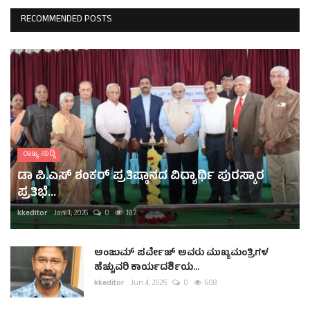
RECOMMENDED POSTS
ರಾಜ್ಯ ಸುದ್ದಿ
ಡಾ ಪಿ.ಎಸ್ ಶಂಕರ್ ಪ್ರತಿಷ್ಠಾನದ ವಿದ್ಯಾರ್ಥಿ ಪುರಸ್ಕಾರ
ಪ್ರತಿಭೆ...
kkeditor
Jan 1, 2026
0
187
ಅಂಜುಮ್ ಪರ್ವೇಜ್ ಅವರು ಮುಖ್ಯಮಂತ್ರಿಗಳ
ಹೆಚ್ಚುವರಿ ಕಾರ್ಯದರ್ಶಿಯ...
kkeditor
Jun 4, 2025
0
608