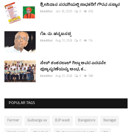
ಶ್ರೀನಿವಾಸ ಸರಡಗಿಯಲ್ಲಿ ಸಾಧಕರಿಗೆ ಗೌರವ ಸನ್ಮಾನ
kkeditor
Jan 18, 2025
0
436
ಗೊ. ರು. ಚನ್ನಬಸಪ್ಪ
kkeditor
Aug 31, 2024
0
1.1k
ಸೇಠ್ ಶಂಕರಲಾಲ್ ಗಿಲ್ಡಾ ಅವರ ಎರಡನೇ
ಪುಣ್ಯಸ್ಮರಣೆಯನ್ನು ಅಂಧ, ಕ...
kkeditor
Aug 23, 2024
0
546
POPULAR TAGS
Farmer
Gulbarga vv
BJP wadi
Bangalore
Naregal