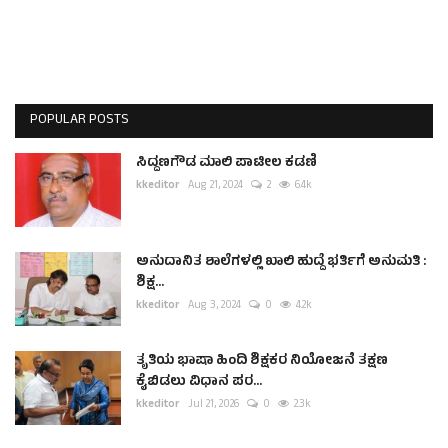
POPULAR POSTS
ಸಿದ್ದಣಗೌಡ ಮಾಲಿ ಪಾಟೀಲ ಕಡಣಿ
kkeditor
Aug 21, 2024
2
6.4k
ಅನುದಾನಿತ ಶಾಲೆಗಳಲ್ಲಿ ಖಾಲಿ ಹುದ್ದೆ ಭರ್ತಿಗೆ ಅನುಮತಿ :
ಶಿಕ್ಷ...
kkeditor
Aug 3, 2024
0
4.2k
ತೃತಿಯ ಭಾಷಾ ಹಿಂದಿ ಶಿಕ್ಷಕರ ನಿಯೋಜನೆ ತಕ್ಷಣ
ಕೈಬಿಡಲು ವಿಧಾನ ಪರ...
kkeditor
Jul 21, 2026
0
2.3k