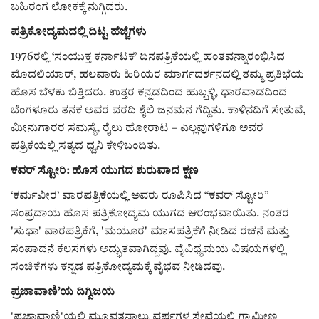
ಕವನ
ಬಹಿರಂಗ ಲೋಕಕ್ಕೆ ನುಗ್ಗಿದರು.
ಪತ್ರಿಕೋದ್ಯಮದಲ್ಲಿ ದಿಟ್ಟ ಹೆಜ್ಜೆಗಳು
Digital Subscription
1976ರಲ್ಲಿ ‘ಸಂಯುಕ್ತ ಕರ್ನಾಟಕ’ ದಿನಪತ್ರಿಕೆಯಲ್ಲಿ ಹಂತವನ್ನಾರಂಭಿಸಿದ
ಮೊದಲಿಯಾರ್, ಹಲವಾರು ಹಿರಿಯರ ಮಾರ್ಗದರ್ಶನದಲ್ಲಿ ತಮ್ಮ ಪ್ರತಿಭೆಯ
ಹೊಸ ಬೆಳಕು ಬಿತ್ತಿದರು. ಉತ್ತರ ಕನ್ನಡದಿಂದ ಹುಬ್ಬಳ್ಳಿ, ಧಾರವಾಡದಿಂದ
ಬೆಂಗಳೂರು ತನಕ ಅವರ ವರದಿ ಶೈಲಿ ಜನಮನ ಗೆದ್ದಿತು. ಕಾಳಿನದಿಗೆ ಸೇತುವೆ,
ಮೀನುಗಾರರ ಸಮಸ್ಯೆ, ರೈಲು ಹೋರಾಟ – ಎಲ್ಲವುಗಳಿಗೂ ಅವರ
ಪತ್ರಿಕೆಯಲ್ಲಿ ಸತ್ಯದ ಧ್ವನಿ ಕೇಳಿಬಂದಿತು.
ಕವರ್ ಸ್ಟೋರಿ: ಹೊಸ ಯುಗದ ಶುರುವಾದ ಕ್ಷಣ
‘ಕರ್ಮವೀರ’ ವಾರಪತ್ರಿಕೆಯಲ್ಲಿ ಅವರು ರೂಪಿಸಿದ “ಕವರ್ ಸ್ಟೋರಿ”
ಸಂಪ್ರದಾಯ ಹೊಸ ಪತ್ರಿಕೋದ್ಯಮ ಯುಗದ ಆರಂಭವಾಯಿತು. ನಂತರ
'ಸುಧಾ' ವಾರಪತ್ರಿಕೆಗೆ, 'ಮಯೂರ' ಮಾಸಪತ್ರಿಕೆಗೆ ನೀಡಿದ ರಚನೆ ಮತ್ತು
ಸಂಪಾದನೆ ಕೆಲಸಗಳು ಅದ್ಭುತವಾಗಿದ್ದವು. ವೈವಿಧ್ಯಮಯ ವಿಷಯಗಳಲ್ಲಿ
ಸಂಚಿಕೆಗಳು ಕನ್ನಡ ಪತ್ರಿಕೋದ್ಯಮಕ್ಕೆ ವೈಭವ ನೀಡಿದವು.
ಪ್ರಜಾವಾಣಿ’ಯ ದಿಗ್ವಿಜಯ
'ಪ್ರಜಾವಾಣಿ'ಯಲ್ಲಿ ಮೂವತ್ತನಾಲ್ಕು ವರ್ಷಗಳ ಸೇವೆಯಲ್ಲಿ ಗ್ರಾಮೀಣ