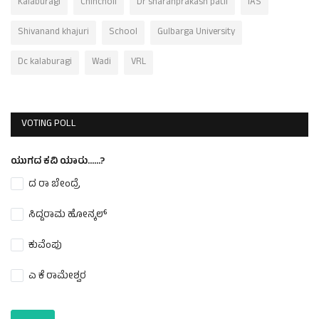
Kalaburagi
Chincholi
Dr sharanprakash patil
IAS
Shivanand khajuri
School
Gulbarga University
Dc kalaburagi
Wadi
VRL
VOTING POLL
ಯುಗದ ಕವಿ ಯಾರು......?
ದ ರಾ ಬೇಂದ್ರೆ
ಸಿದ್ದರಾಮ ಹೋನ್ಕಲ್
ಕುವೆಂಪು
ಎ ಕೆ ರಾಮೇಶ್ವರ