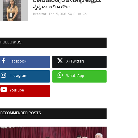
ವಿಶೇಷ ಸಾಧನೆಗೈದ ಬಸವೇಶ್ವರ ಆಸ್ಪತ್ರೆಯ
ವೈದ್ಯೆ ಡಾ ಅನಿತಾ ಗೌರಾ ...
kkeditor
Feb 19, 2026
0
2.2k
FOLLOW US
Facebook
X (Twitter)
Instagram
WhatsApp
YouTube
RECOMMENDED POSTS