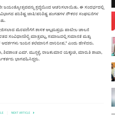
4ನೇ ಜಯಂತ್ಯೋತ್ಸವವನ್ನು ಶ್ರದ್ಧೆಯಿಂದ ಆಚರಿಸಲಾಯಿತು. ಈ ಸಂದರ್ಭದಲ್ಲಿ
ಿ ವಿಭಾಗದ ಪರಿಶಿಷ್ಟ ಜಾತಿ/ಪರಿಶಿಷ್ಟ ಪಂಗಡಗಳ ನೌಕರರ ಸಂಘಟನೆಗಳ
ತು.
ಯೋಜಿಸಲಾದ ಮೆರವಣಿಗೆಗೆ ಶಾಸಕ ಅಲ್ಲಮಪ್ರಭು ಪಾಟೀಲ ಚಾಲನೆ
ದ ಸಂವಿಧಾನಶಿಲ್ಪಿ ಮಾತ್ರವಲ್ಲ, ಸಮಾಜದಲ್ಲಿ ಸಮಾನತೆ ಮತ್ತು
 ಆದರ್ಶಗಳು ಇಂದಿನ ತಲೆಮಾರಿಗೆ ದಾರಿದೀಪ," ಎಂದು ಹೇಳಿದರು.
, ಶಿವಶಾಂತ ಎಮ್. ಮುನ್ನಳ್ಳಿ, ರಾಜಕುಮಾರ ಯಕ್ಕಂಚಿ, ಮಾರುತಿ ಶಾಖಾ,
ಕರ್ತರು ಭಾಗವಹಿಸಿದ್ದರು.
CLE
NEXT ARTICLE