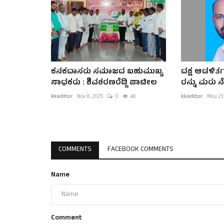
ಕನಕದಾಸರು ಸಮಾಜದ ಬಹುಮುಖ್ಯ
ದಕ್ಷ ಆಡಳಿತ
ಸಾಧಕರು : ಶಿವಶರಣರೆಡ್ಡಿ ಪಾಟೀಲ
ರನ್ನು ಮರು ನ
kkeditor
Nov 8, 2025
0
44
kkeditor
May 23
COMMENTS
FACEBOOK COMMENTS
Name
Comment