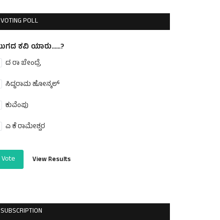
VOTING POLL
ುಗದ ಕವಿ ಯಾರು......?
ದ ರಾ ಬೇಂದ್ರೆ
ಸಿದ್ದರಾಮ ಹೋನ್ಕಲ್
ಕುವೆಂಪು
ಎ ಕೆ ರಾಮೇಶ್ವರ
Vote
View Results
SUBSCRIPTION