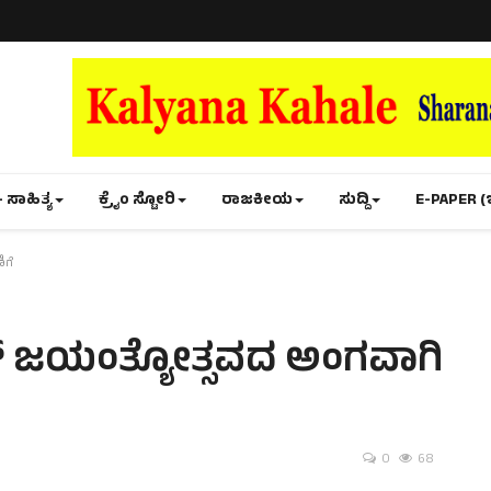
- ಸಾಹಿತ್ಯ
ಕ್ರೈಂ ಸ್ಟೋರಿ
ರಾಜಕೀಯ
ಸುದ್ದಿ
E-PAPER (
ಿಗೆ
ರ್ ಜಯಂತ್ಯೋತ್ಸವದ ಅಂಗವಾಗಿ
0
68