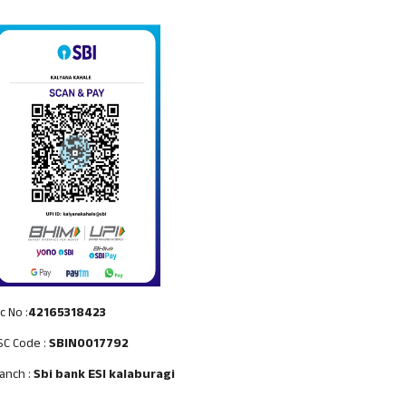
c No :
42165318423
SC Code :
SBIN0017792
anch :
Sbi bank ESI kalaburagi