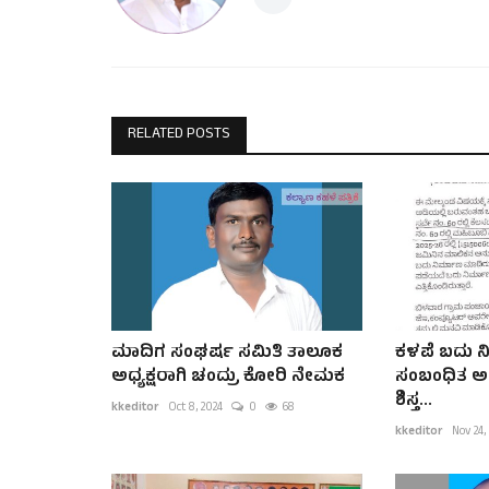
RELATED POSTS
ಮಾದಿಗ ಸಂಘರ್ಷ ಸಮಿತಿ ತಾಲೂಕ
ಕಳಪೆ ಬದು 
ಅಧ್ಯಕ್ಷರಾಗಿ ಚಂದ್ರು ಕೋರಿ ನೇಮಕ
ಸಂಬಂಧಿತ ಅಧ
ಶಿಸ್ತ...
kkeditor
Oct 8, 2024
0
68
kkeditor
Nov 24,