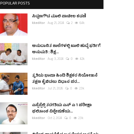
POPULAR POSTS
ಸಿದ್ದಣಗೌಡ ಮಾಲಿ ಪಾಟೀಲ ಕಡಣಿ
kkeditor
Aug 21, 2024
2
6.4k
ಅನುದಾನಿತ ಶಾಲೆಗಳಲ್ಲಿ ಖಾಲಿ ಹುದ್ದೆ ಭರ್ತಿಗೆ
ಅನುಮತಿ : ಶಿಕ್ಷ...
kkeditor
Aug 3, 2024
0
4.2k
ತೃತಿಯ ಭಾಷಾ ಹಿಂದಿ ಶಿಕ್ಷಕರ ನಿಯೋಜನೆ
ತಕ್ಷಣ ಕೈಬಿಡಲು ವಿಧಾನ ಪರ...
kkeditor
Jul 21, 2026
0
2.3k
ಎಸ್ಸೆಸ್ಸೆಲ್ಸಿ ತರಗತಿಯ ಎಸ್ ಎ 1 ಪರೀಕ್ಷಾ
ಫಲಿತಾಂಶ ವಿಶ್ಲೇಷಣೆಯ...
kkeditor
Oct 2, 2024
0
2.3k