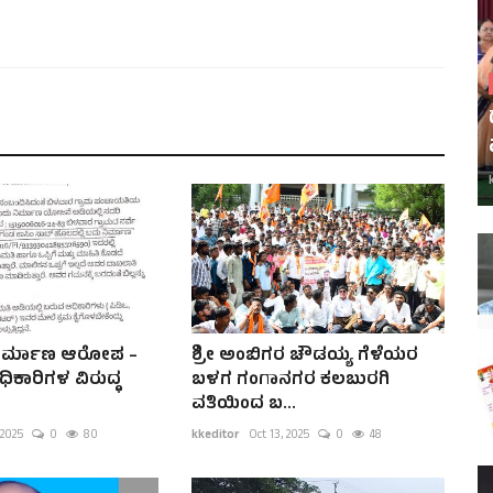
ನಿರ್ಮಾಣ ಆರೋಪ –
ಶ್ರೀ ಅಂಬಿಗರ ಚೌಡಯ್ಯ ಗೆಳೆಯರ
ಿಕಾರಿಗಳ ವಿರುದ್ಧ
ಬಳಗ ಗಂಗಾನಗರ ಕಲಬುರಗಿ
ವತಿಯಿಂದ ಬ...
 2025
0
80
kkeditor
Oct 13, 2025
0
48