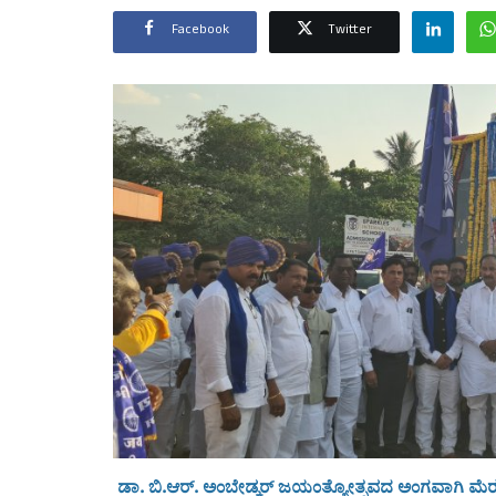
Facebook
Twitter
ಡಾ. ಬಿ.ಆರ್. ಅಂಬೇಡ್ಕರ್ ಜಯಂತ್ಯೋತ್ಸವದ ಅಂಗವಾಗಿ ಮೆ