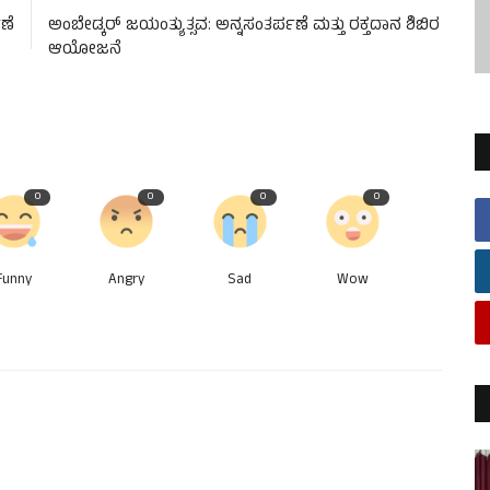
ಣೆ
ಅಂಬೇಡ್ಕರ್ ಜಯಂತ್ಯುತ್ಸವ: ಅನ್ನಸಂತರ್ಪಣೆ ಮತ್ತು ರಕ್ತದಾನ ಶಿಬಿರ
ಆಯೋಜನೆ
0
0
0
0
Funny
Angry
Sad
Wow