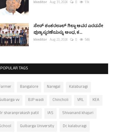
kkeditor
Aug 31, 2024
0
1.1k
ಸೇಠ್ ಶಂಕರಲಾಲ್ ಗಿಲ್ಡಾ ಅವರ ಎರಡನೇ
ಪುಣ್ಯಸ್ಮರಣೆಯನ್ನು ಅಂಧ, ಕ...
kkeditor
Aug 23, 2024
0
546
POPULAR TAGS
Farmer
Bangalore
Naregal
Kalaburagi
Gulbarga vv
BJP wadi
Chincholi
VRL
KEA
Dr sharanprakash patil
IAS
Shivanand khajuri
School
Gulbarga University
Dc kalaburagi