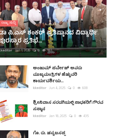
ರಾಜ್ಯ ಸುದ್ದಿ
ಡಾ ಪಿ.ಎಸ್ ಶಂಕರ್ ಪ್ರತಿಷ್ಠಾನದ ವಿದ್ಯಾರ್ಥಿ
ಪುರಸ್ಕಾರ ಪ್ರತಿಭೆ...
kkeditor
Jan 1, 2026
0
187
ಅಂಜುಮ್ ಪರ್ವೇಜ್ ಅವರು
ಮುಖ್ಯಮಂತ್ರಿಗಳ ಹೆಚ್ಚುವರಿ
ಕಾರ್ಯದರ್ಶಿಯ...
kkeditor
Jun 4, 2025
0
608
ಶ್ರೀನಿವಾಸ ಸರಡಗಿಯಲ್ಲಿ ಸಾಧಕರಿಗೆ ಗೌರವ
ಸನ್ಮಾನ
kkeditor
Jan 18, 2025
0
435
ಗೊ. ರು. ಚನ್ನಬಸಪ್ಪ