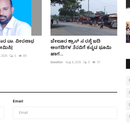
ಗಾರ ಡಾ. ವೀರನಾಥ
ಬೇಲೂರ ಕ್ರಾಸ್ ನ ರಸ್ತೆ ಬದಿ
ೇಮಿಸಿ|
ಅಂಗಡಿಗಳ ತೆರವಿಗೆ ಕನ್ನಡ ಭೂಮಿ
ಜಾಗ...
, 2025
0
89
kkeditor
Aug 4, 2025
0
57
Email