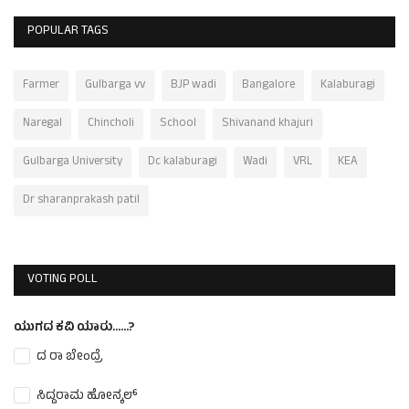
POPULAR TAGS
Farmer
Gulbarga vv
BJP wadi
Bangalore
Kalaburagi
Naregal
Chincholi
School
Shivanand khajuri
Gulbarga University
Dc kalaburagi
Wadi
VRL
KEA
Dr sharanprakash patil
VOTING POLL
ಯುಗದ ಕವಿ ಯಾರು......?
ದ ರಾ ಬೇಂದ್ರೆ
ಸಿದ್ದರಾಮ ಹೋನ್ಕಲ್