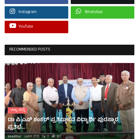
Instagram
WhatsApp
YouTube
RECOMMENDED POSTS
ರಾಜ್ಯ ಸುದ್ದಿ
ಡಾ ಪಿ.ಎಸ್ ಶಂಕರ್ ಪ್ರತಿಷ್ಠಾನದ ವಿದ್ಯಾರ್ಥಿ ಪುರಸ್ಕಾರ
ಪ್ರತಿಭೆ...
kkeditor
Jan 1, 2026
0
187