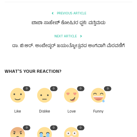
ಕವನ
PREVIOUS ARTICLE
Digital Subscription
ಬಾಬಾ ಸಾಹೇಬ್‌ ಶೋಷಿತರ ಧ್ವನಿ: ಮತ್ತಿಮಡು
NEXT ARTICLE
ಡಾ. ಬಿ.ಆರ್. ಅಂಬೇಡ್ಕರ್ ಜಯಂತ್ಯೋತ್ಸವದ ಅಂಗವಾಗಿ ಮೆರವಣಿಗೆ
WHAT'S YOUR REACTION?
0
0
0
0
Like
Dislike
Love
Funny
0
0
0