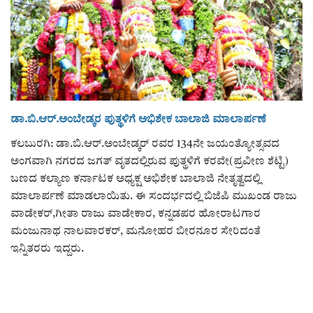
ರಾಜಕೀಯ
ಸುದ್ದಿ
e-paper (ಇ–ಪೇಪರ್‌)
ಡಾ.ಬಿ.ಆರ್.ಅಂಬೇಡ್ಕರ ಪುತ್ಥಳಿಗೆ‌ ಅಭಿಶೇಕ ಬಾಲಾಜಿ ಮಾಲಾರ್ಪಣೆ
ಪುಸ್ತಕ ಪರಿಚಯ
ಕಲಬುರಗಿ: ಡಾ.ಬಿ.ಆರ್.ಅಂಬೇಡ್ಕರ್ ರವರ 134ನೇ ಜಯಂತ್ಯೋತ್ಸವದ
ಅಂಗವಾಗಿ ನಗರದ ಜಗತ್ ವೃತದಲ್ಲಿರುವ ಪುತ್ಥಳಿಗೆ ಕರವೇ(ಪ್ರವೀಣ ಶೆಟ್ಟಿ)
ಅಂಕಣ
ಬಣದ ಕಲ್ಯಾಣ ಕರ್ನಾಟಕ ಅಧ್ಯಕ್ಷ ಅಭಿಶೇಕ ಬಾಲಾಜಿ ನೇತೃತ್ವದಲ್ಲಿ
ಮಾಲಾರ್ಪಣೆ ಮಾಡಲಾಯಿತು. ಈ ಸಂದರ್ಭದಲ್ಲಿ ಬಿಜೆಪಿ ಮುಖಂಡ ರಾಜು
ಸಾಧಕರ ಪರಿಚಯ
ವಾಡೇಕರ್,ಗೀತಾ ರಾಜು ವಾಡೇಕಾರ, ಕನ್ನಡಪರ ಹೋರಾಟಗಾರ
ಮಂಜುನಾಥ ನಾಲವಾರಕರ್, ಮನೋಹರ ಬೀರನೂರ ಸೇರಿದಂತೆ
ಪತ್ರಕರ್ತರ ಪರಿಚಯ
ಇನ್ನಿತರರು ಇದ್ದರು.
ಸಂಪಾದಕೀಯ