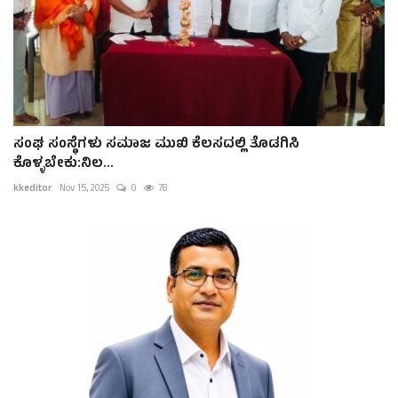
ಸಂಘ ಸಂಸ್ಥೆಗಳು ಸಮಾಜ ಮುಖಿ ಕೆಲಸದಲ್ಲಿ ತೊಡಗಿಸಿ
ಕೊಳ್ಳಬೇಕು:ನಿಲ...
kkeditor
Nov 15, 2025
0
78