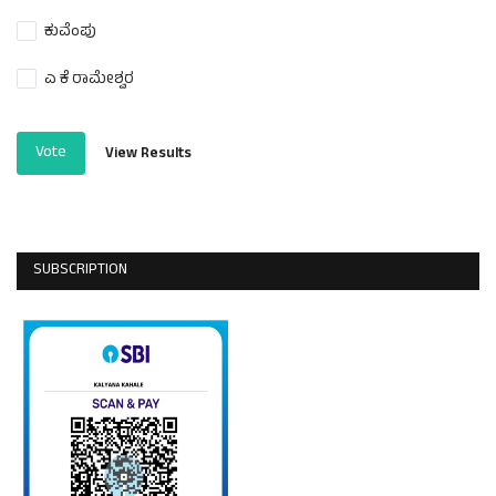
ಕುವೆಂಪು
ಎ ಕೆ ರಾಮೇಶ್ವರ
Vote
View Results
SUBSCRIPTION