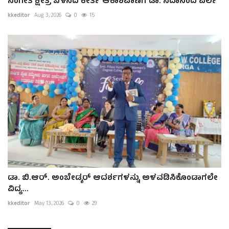
ಸಂಗೀತ ಕ್ಷೇತ್ರ ಬೆಳೆಸಿದ ಕೀರ್ತಿ ಆಕಾಶವಾಣಿಗೆ ಡಾ. ಸದಾನಂದ ಪೆರ್ಲ
kkeditor
Aug 3, 2026
0
15
ಡಾ. ಬಿ.ಆರ್. ಅಂಬೇಡ್ಕರ್ ಆದರ್ಶಗಳನ್ನು ಅಳವಡಿಸಿಕೊಂಡಾಗಲೇ
ವಿದ್ಯ...
kkeditor
May 13, 2026
0
29