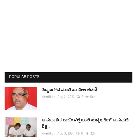
POPULAR POSTS
ಸಿದ್ದಣಗೌಡ ಮಾಲಿ ಪಾಟೀಲ ಕಡಣಿ
kkeditor
Aug 21, 2024
2
6.4k
ಅನುದಾನಿತ ಶಾಲೆಗಳಲ್ಲಿ ಖಾಲಿ ಹುದ್ದೆ ಭರ್ತಿಗೆ ಅನುಮತಿ :
ಶಿಕ್ಷ...
kkeditor
Aug 3, 2024
0
4.2k