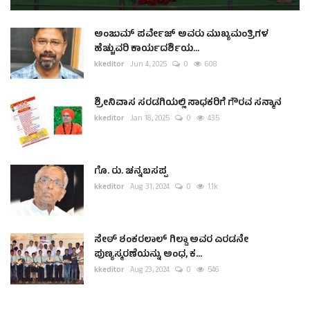
ಅಂಜುಮ್ ಪರ್ವೇಜ್ ಅವರು ಮುಖ್ಯಮಂತ್ರಿಗಳ
ಹೆಚ್ಚುವರಿ ಕಾರ್ಯದರ್ಶಿಯ...
kkeditor
Jun 4, 2025
0
608
ಶ್ರೀನಿವಾಸ ಸರಡಗಿಯಲ್ಲಿ ಸಾಧಕರಿಗೆ ಗೌರವ ಸನ್ಮಾನ
kkeditor
Jan 18, 2025
0
435
ಗೊ. ರು. ಚನ್ನಬಸಪ್ಪ
kkeditor
Aug 31, 2024
0
1.1k
ಸೇಠ್ ಶಂಕರಲಾಲ್ ಗಿಲ್ಡಾ ಅವರ ಎರಡನೇ
ಪುಣ್ಯಸ್ಮರಣೆಯನ್ನು ಅಂಧ, ಕ...
kkeditor
Aug 23, 2024
0
546