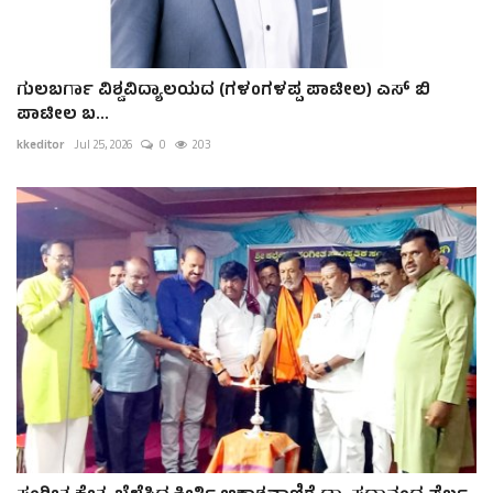
ಗುಲಬರ್ಗಾ ವಿಶ್ವವಿದ್ಯಾಲಯದ (ಗಳಂಗಳಪ್ಪ ಪಾಟೀಲ) ಎಸ್ ಬಿ
ಪಾಟೀಲ ಬ...
kkeditor
Jul 25, 2026
0
203