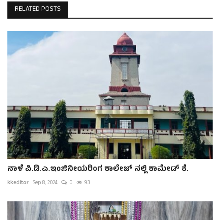
RELATED POSTS
ನಾಳೆ ಪಿ.ಡಿ.ಎ.ಇಂಜಿನೀಯರಿಂಗ ಕಾಲೇಜ್ ನಲ್ಲಿ ಕಾಮೇಡ್ ಕೆ.
kkeditor
Sep 8, 2024
0
93