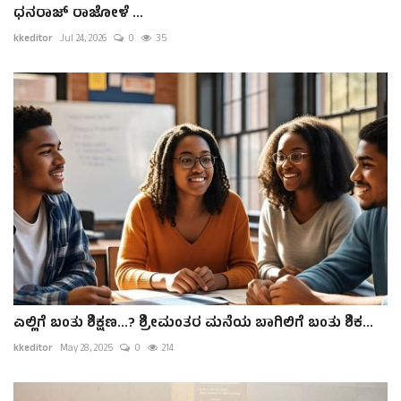
ಧನರಾಜ್ ರಾಜೋಳೆ ...
kkeditor
Jul 24, 2026
0
35
ಎಲ್ಲಿಗೆ ಬಂತು ಶಿಕ್ಷಣ...? ಶ್ರೀಮಂತರ ಮನೆಯ ಬಾಗಿಲಿಗೆ ಬಂತು ಶಿಕ...
kkeditor
May 28, 2025
0
214