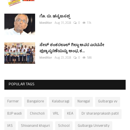
ಗೊ. ರು. ಚನ್ನಬಸಪ್ಪ
kkeditor
Aug 31, 2024
0
1.1k
ಸೇಠ್ ಶಂಕರಲಾಲ್ ಗಿಲ್ಡಾ ಅವರ ಎರಡನೇ
ಪುಣ್ಯಸ್ಮರಣೆಯನ್ನು ಅಂಧ, ಕ...
kkeditor
Aug 23, 2024
0
546
POPULAR TAGS
Farmer
Bangalore
Kalaburagi
Naregal
Gulbarga vv
BJP wadi
Chincholi
VRL
KEA
Dr sharanprakash patil
IAS
Shivanand khajuri
School
Gulbarga University