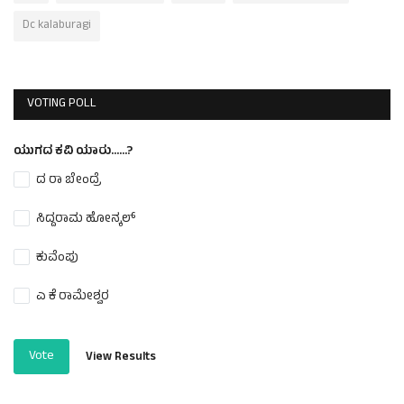
Dc kalaburagi
VOTING POLL
ಯುಗದ ಕವಿ ಯಾರು......?
ದ ರಾ ಬೇಂದ್ರೆ
ಸಿದ್ದರಾಮ ಹೋನ್ಕಲ್
ಕುವೆಂಪು
ಎ ಕೆ ರಾಮೇಶ್ವರ
Vote
View Results