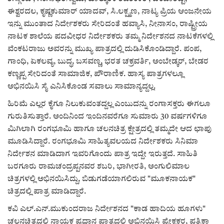
ಈಶ್ವರದಲ, ಕೃಷ್ಣಕುಮಾರ್ ಯಾದವ್, ಸಿ.ಲಕ್ಷ್ಮಣ, ನಾಟ್ಯ ಪ್ರಿಯ ಆಂಜನೇಯ
ಇನ್ನು ಮುಂತಾದ ನಿರ್ದೇಶಕರು ಸೇರಿದಂತೆ ಹವ್ಯಾಸಿ, ನೀನಾಸಂ, ರಾಷ್ಟ್ರೀಯ
ನಾಟಕ ಶಾಲೆಯ ಪದವೀಧರ ನಿರ್ದೇಶಕರು ತಮ್ಮ ನಿರ್ದೇಶನದ ನಾಟಕೆಗಳಲ್ಲಿ
ವೆಂಕಟರಾಜು ಅವರನ್ನು ಮುಖ್ಯ ಪಾತ್ರದಲ್ಲಿ ದುಡಿಸಿಕೊಂಡಿದ್ದಾರೆ. ಪಂಪ,
ಗಾಂಧಿ, ಏಕಲವ್ಯ, ಬುದ್ಧ, ಬಸವಣ್ಣ, ಭರತ ಚಕ್ರವರ್ತಿ, ಅಂಬೇಡ್ಕರ್, ಬೇಡರ
ಕಣ್ಣಪ್ಪ ಸೇರಿದಂತೆ ಸಾಮಾಜಿಕ, ಪೌರಾಣಿಕ. ಹಾಸ್ಯ ಪಾತ್ರಗಳಲ್ಲೂ
ಅಭಿನಯಿಸಿ ಸೈ ಎನಿಸಿಕೊಂಡ ಸವಾಲು ಸಾಮಾನ್ಯದ್ದಲ್ಲ.
ಹಿರಿಮೆ ಎಲ್ಲರ ಕೈಗೂ ನಿಲುಕುವಂತದ್ದಲ್ಲ ಎಂಬುದನ್ನು ರಂಗಾಸಕ್ತರು ಈಗಲೂ
ಗುರುತಿಸುತ್ತಾರೆ. ಅಂದಿನಿಂದ ಇಂದಿನವರೆಗೂ ಸುಮಾರು 30 ವರ್ಷಗಳಿಗೂ
ಮಿಗಿಲಾಗಿ ರಂಗಭೂಮಿ ಹಾಗೂ ಚಲನಚಿತ್ರ ಕ್ಷೇತ್ರದಲ್ಲಿ ತಮ್ಮದೇ ಆದ ಛಾಪು
ಮೂಡಿಸಿದ್ದಾರೆ. ರಂಗಭೂಮಿ ಸಾಹಿತ್ಯವಲಯದ ನಿರ್ದೇಶಕರು ಸಿನಿಮಾ
ನಿರ್ದೇಶನ ಮಾಡಿದಾಗ ಇವರಿಗೊಂದು ಪಾತ್ರ ಇದ್ದೇ ಇರುತ್ತದೆ. ಸಾಹಿತಿ
ಬರಗೂರು ರಾಮಚಂದ್ರಪ್ಪನವರ ಶಬರಿ, ಭಾಗೀರತಿ, ಅಂಗುಲಿಮಾಲ
ಚಿತ್ರಗಳಲ್ಲಿ ಅಭಿನಯಿಸಿದ್ದು, ಬಿಡುಗಡೆಯಾಗಲಿರುವ "ಮೂಕನಾಯಕ"
ಚಿತ್ರದಲ್ಲಿ ಪಾತ್ರ ಮಾಡಿದ್ದಾರೆ.
ಕವಿ ಎಲ್.ಎನ್.ಮುಕುಂದರಾಜ ನಿರ್ದೇಶನದ "ಕಾಡ ಹಾದಿಯ ಹೂಗಳು"
ಚಲನಚಿತ್ರದಲ್ಲಿ ನಾಯಕ ಪ್ರಧಾನ ಪಾತ್ರದಲ್ಲಿ ಅಭಿನಯಿಸಿ ಪ್ರೇಕ್ಷಕರ, ಪತ್ರಿಕಾ