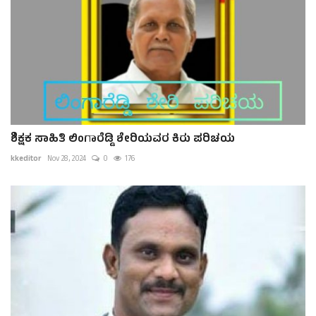
ಶಿಕ್ಷಕ ಸಾಹಿತಿ ಲಿಂಗಾರೆಡ್ಡಿ ಶೇರಿಯವರ ಕಿರು ಪರಿಚಯ
kkeditor
Nov 28, 2024
0
176