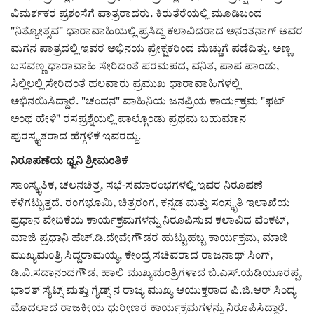
ವಿಮರ್ಶಕರ ಪ್ರಶಂಸೆಗೆ ಪಾತ್ರರಾದರು. ಕಿರುತೆರೆಯಲ್ಲಿ ಮೂಡಿಬಂದ
"ನಿತ್ಯೋತ್ಸವ" ಧಾರಾವಾಹಿಯಲ್ಲಿ ಪ್ರಸಿದ್ದ ಕಲಾವಿದರಾದ ಅನಂತನಾಗ್ ಅವರ
ಮಗನ ಪಾತ್ರದಲ್ಲಿ ಇವರ ಅಭಿನಯ ಪ್ರೇಕ್ಷಕರಿಂದ ಮೆಚ್ಚುಗೆ ಪಡೆದಿತ್ತು. ಅಣ್ಣ
ಬಸವಣ್ಣ ಧಾರಾವಾಹಿ ಸೇರಿದಂತೆ ಪರಮಪದ, ವನಿತ, ಪಾಪ ಪಾಂಡು,
ಸಿಲ್ಲಿಲಲ್ಲಿ ಸೇರಿದಂತೆ ಹಲವಾರು ಪ್ರಮುಖ ಧಾರಾವಾಹಿಗಳಲ್ಲಿ
ಅಭಿನಯಿಸಿದ್ದಾರೆ. "ಚಂದನ" ವಾಹಿನಿಯ ಜನಪ್ರಿಯ ಕಾರ್ಯಕ್ರಮ "ಫಟ್
ಅಂಥ ಹೇಳಿ" ರಸಪ್ರಶ್ನೆಯಲ್ಲಿ ಪಾಲ್ಗೊಂಡು ಪ್ರಥಮ ಬಹುಮಾನ
ಪುರಸ್ಕೃತರಾದ ಹೆಗ್ಗಳಿಕೆ ಇವರದ್ದು.
ನಿರೂಪಣೆಯ ಧ್ವನಿ ಶ್ರೀಮಂತಿಕೆ
ಸಾಂಸ್ಕೃತಿಕ, ಚಲನಚಿತ್ರ, ಸಭೆ-ಸಮಾರಂಭಗಳಲ್ಲಿ ಇವರ ನಿರೂಪಣೆ
ಕಳೆಗಟ್ಟುತ್ತದೆ. ರಂಗಭೂಮಿ, ಚಿತ್ರರಂಗ, ಕನ್ನಡ ಮತ್ತು ಸಂಸ್ಕೃತಿ ಇಲಾಖೆಯ
ಪ್ರಧಾನ ವೇದಿಕೆಯ ಕಾರ್ಯಕ್ರಮಗಳನ್ನು ನಿರೂಪಿಸುವ ಕಲಾವಿದ ವೆಂಕಟ್,
ಮಾಜಿ ಪ್ರಧಾನಿ ಹೆಚ್.ಡಿ.ದೇವೇಗೌಡರ ಹುಟ್ಟುಹಬ್ಬ ಕಾರ್ಯಕ್ರಮ, ಮಾಜಿ
ಮುಖ್ಯಮಂತ್ರಿ ಸಿದ್ದರಾಮಯ್ಯ, ಕೇಂದ್ರ ಸಚಿವರಾದ ರಾಜನಾಥ್ ಸಿಂಗ್,
ಡಿ.ವಿ.ಸದಾನಂದಗೌಡ, ಹಾಲಿ ಮುಖ್ಯಮಂತ್ರಿಗಳಾದ ಬಿ.ಎಸ್.ಯಡಿಯೂರಪ್ಪ,
ಭಾರತ್ ಸೈಟ್ಸ್ ಮತ್ತು ಗೈಡ್ಸ್‌ ನ ರಾಜ್ಯ ಮುಖ್ಯ ಆಯುಕ್ತರಾದ ಪಿ.ಜಿ.ಆರ್ ಸಿಂದ್ಯ
ಮೊದಲಾದ ರಾಜಕೀಯ ಧುರೀಣರ ಕಾರ್ಯಕ್ರಮಗಳನ್ನು ನಿರೂಪಿಸಿದ್ದಾರೆ.