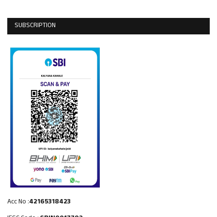
SUBSCRIPTION
Acc No :
42165318423