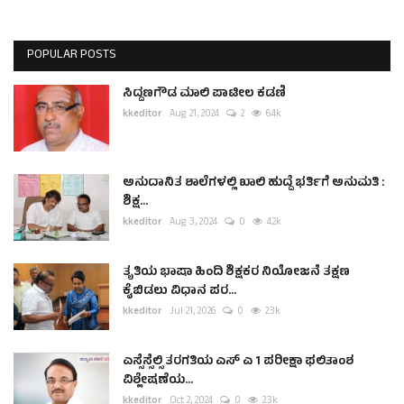
POPULAR POSTS
ಸಿದ್ದಣಗೌಡ ಮಾಲಿ ಪಾಟೀಲ ಕಡಣಿ
kkeditor
Aug 21, 2024
2
6.4k
ಅನುದಾನಿತ ಶಾಲೆಗಳಲ್ಲಿ ಖಾಲಿ ಹುದ್ದೆ ಭರ್ತಿಗೆ ಅನುಮತಿ :
ಶಿಕ್ಷ...
kkeditor
Aug 3, 2024
0
4.2k
ತೃತಿಯ ಭಾಷಾ ಹಿಂದಿ ಶಿಕ್ಷಕರ ನಿಯೋಜನೆ ತಕ್ಷಣ
ಕೈಬಿಡಲು ವಿಧಾನ ಪರ...
kkeditor
Jul 21, 2026
0
2.3k
ಎಸ್ಸೆಸ್ಸೆಲ್ಸಿ ತರಗತಿಯ ಎಸ್ ಎ 1 ಪರೀಕ್ಷಾ ಫಲಿತಾಂಶ
ವಿಶ್ಲೇಷಣೆಯ...
kkeditor
Oct 2, 2024
0
2.3k