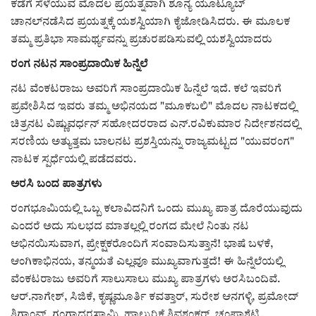
ಕವನ
ಕಡೆಗೆ ಸೆಳೆಯುವ ಮೊದಲ ಪ್ರಯತ್ನವಾಗಿ ಶೂನ್ಯ ಯೂಟ್ಯೂಬ್
ಚಾನಲ್‌ನಡೆಸಿದ ಪ್ರಯತ್ನಕ್ಕೆ ಯಶಸ್ವಿಯಾಗಿ ಕೈಜೋಡಿಸಿದರು. ಈ ಮೂಲಕ
Digital Subscription
ತಮ್ಮ ಪ್ರತಿಭಾ ಸಾಮರ್ಥ್ಯವನ್ನು ಪ್ರಚುರಪಡಿಸುವಲ್ಲಿ ಯಶಸ್ವಿಯಾದರು
ರಂಗ ನಟನ ಸಾಂಪ್ರದಾಯಿಕ ಹಿನ್ನೆಲೆ
ನಟ ವೆಂಕಟರಾಜು ಅವರಿಗೆ ಸಾಂಪ್ರದಾಯಿಕ ಹಿನ್ನೆಲೆ ಇದೆ. ಕಲೆ ಇವರಿಗೆ
ಪ್ರವೇಶಿಸಿದ ಇವರು ತಮ್ಮ ಅಭಿನಯದ "ಮೂಕಬಲಿ" ಮೊದಲ ನಾಟಕದಲ್ಲಿ
ಚಿತ್ರನಟ ವಿಷ್ಣುವರ್ಧನ್ ಸಹೋದರರಾದ ಎನ್.ರವಿಕುಮಾರ ನಿರ್ದೇಶನದಲ್ಲಿ
ಸರಣಿಯ ಅತ್ಯುತ್ತಮ ಬಾಲನಟ ಪ್ರಶಸ್ತಿಯನ್ನು ರಾಜ್ಯಮಟ್ಟದ "ಯುವರಂಗ"
ನಾಟಕ ಸ್ಪರ್ಧೆಯಲ್ಲಿ ಪಡೆದವರು.
ಅರಸಿ ಬಂದ ಪಾತ್ರಗಳು
ರಂಗಭೂಮಿಯಲ್ಲಿ ಒಬ್ಬ ಕಲಾವಿದನಿಗೆ ಒಂದು ಮುಖ್ಯ ಪಾತ್ರ ದೊರೆಯುವುದು
ಎಂದರೆ ಅದು ಸುಲಭದ ಮಾತಲ್ಲಲ್ಲಿ ರಂಗದ ಮೇಲೆ ನಿಂತು ನಟ
ಅಭಿನಯಿಸುವಾಗ, ಪ್ರೇಕ್ಷಕರೊಂದಿಗೆ ಸಂವಾದಿಸುತ್ತಾನೆ! ಭಾಷೆ ಬಳಕೆ,
ಆಂಗಿಕಾಭಿನಯ, ತನ್ಮಯತೆ ಎಲ್ಲವೂ ಮುಖ್ಯವಾಗುತ್ತದೆ! ಈ ಹಿನ್ನೆಲೆಯಲ್ಲಿ
ವೆಂಕಟರಾಜು ಅವರಿಗೆ ಸಾಲುಸಾಲು ಮುಖ್ಯ ಪಾತ್ರಗಳು ಅರಸಿಬಂದಿವೆ.
ಆರ್.ನಾಗೇಶ್, ಸಿಜಿಕೆ, ಕೃಷ್ಣಮೂರ್ತಿ ಕವತ್ತಾರ್, ಸುರೇಶ ಆನಗಳ್ಳಿ, ಪ್ರಮೋದ್
ಶಿಗ್ಗಾಂವ್, ಗಂಗಾಧರಸ್ವಾಮಿ, ಹಾಲ್ಕುರಿಕೆ ಶಿವಶಂಕರ್, ಚಂಪಾಶೆಟ್ಟಿ,