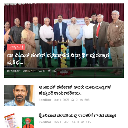
ರಾಜ್ಯ ಸುದ್ದಿ
ಡಾ ಪಿ.ಎಸ್ ಶಂಕರ್ ಪ್ರತಿಷ್ಠಾನದ ವಿದ್ಯಾರ್ಥಿ ಪುರಸ್ಕಾರ
ಪ್ರತಿಭೆ...
kkeditor
Jan 1, 2026
0
187
ಅಂಜುಮ್ ಪರ್ವೇಜ್ ಅವರು ಮುಖ್ಯಮಂತ್ರಿಗಳ
ಹೆಚ್ಚುವರಿ ಕಾರ್ಯದರ್ಶಿಯ...
kkeditor
Jun 4, 2025
0
608
ಶ್ರೀನಿವಾಸ ಸರಡಗಿಯಲ್ಲಿ ಸಾಧಕರಿಗೆ ಗೌರವ ಸನ್ಮಾನ
kkeditor
Jan 18, 2025
0
435