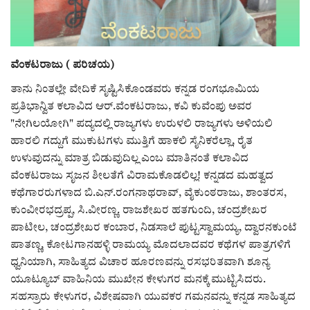
ರಾಜಕೀಯ
ಸುದ್ದಿ
ವೆಂಕಟರಾಜು ( ಪರಿಚಯ)
ತಾನು ನಿಂತಲ್ಲೇ ವೇದಿಕೆ ಸೃಷ್ಟಿಸಿಕೊಂಡವರು ಕನ್ನಡ ರಂಗಭೂಮಿಯ
e-paper (ಇ–ಪೇಪರ್‌)
ಪ್ರತಿಭಾನ್ವಿತ ಕಲಾವಿದ ಆರ್.ವೆಂಕಟರಾಜು, ಕವಿ ಕುವೆಂಪು ಅವರ
"ನೇಗಿಲಯೋಗಿ" ಪದ್ಯದಲ್ಲಿ ರಾಜ್ಯಗಳು ಉರುಳಲಿ ರಾಜ್ಯಗಳು ಅಳಿಯಲಿ
ಪುಸ್ತಕ ಪರಿಚಯ
ಹಾರಲಿ ಗದ್ದುಗೆ ಮುಕುಟಗಳು ಮುತ್ತಿಗೆ ಹಾಕಲಿ ಸೈನಿಕರೆಲ್ಲಾ, ರೈತ
ಉಳುವುದನ್ನು ಮಾತ್ರ ಬಿಡುವುದಿಲ್ಲ ಎಂಬ ಮಾತಿನಂತೆ ಕಲಾವಿದ
ಅಂಕಣ
ವೆಂಕಟರಾಜು ಸೃಜನ ಶೀಲತೆಗೆ ವಿರಾಮಕೊಡಲಿಲ್ಲ! ಕನ್ನಡದ ಮಹತ್ವದ
ಕಥೆಗಾರರುಗಳಾದ ಬಿ.ಎನ್.ರಂಗನಾಥರಾವ್, ವೈಕುಂಠರಾಜು, ಶಾಂತರಸ,
ಸಾಧಕರ ಪರಿಚಯ
ಕುಂವೀರಭದ್ರಪ್ಪ, ಸಿ.ವೀರಣ್ಣ. ರಾಜಶೇಖರ ಹತಗುಂದಿ, ಚಂದ್ರಶೇಖರ
ಪಾಟೀಲ, ಚಂದ್ರಶೇಖರ ಕಂಬಾರ, ನಿಡಸಾಲೆ ಪುಟ್ಟಸ್ವಾಮಯ್ಯ, ದ್ವಾರನಕುಂಟೆ
ಪತ್ರಕರ್ತರ ಪರಿಚಯ
ಪಾತಣ್ಣ, ಕೋಟಗಾನಹಳ್ಳಿ ರಾಮಯ್ಯ ಮೊದಲಾದವರ ಕಥೆಗಳ ಪಾತ್ರಗಳಿಗೆ
ಧ್ವನಿಯಾಗಿ, ಸಾಹಿತ್ಯದ ವಿಚಾರ ಹೂರಣವನ್ನು ರಸಭರಿತವಾಗಿ ಶೂನ್ಯ
ಸಂಪಾದಕೀಯ
ಯೂಟ್ಯೂಬ್ ವಾಹಿನಿಯ ಮುಖೇನ ಕೇಳುಗರ ಮನಕ್ಕೆ ಮುಟ್ಟಿಸಿದರು.
ಸಹಸ್ರಾರು ಕೇಳುಗರ, ವಿಶೇಷವಾಗಿ ಯುವಕರ ಗಮನವನ್ನು ಕನ್ನಡ ಸಾಹಿತ್ಯದ