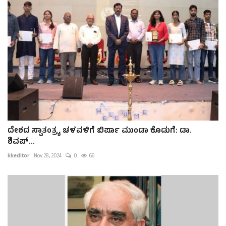
ದೇಶದ ಸ್ವಾತಂತ್ರ್ಯ ಚಳವಳಿಗೆ ಬಿರ್ಷಾ ಮುಂಡಾ ಕೊಡುಗೆ: ಡಾ.
ಶಿವಪ್...
kkeditor
Nov 28, 2024
0
66