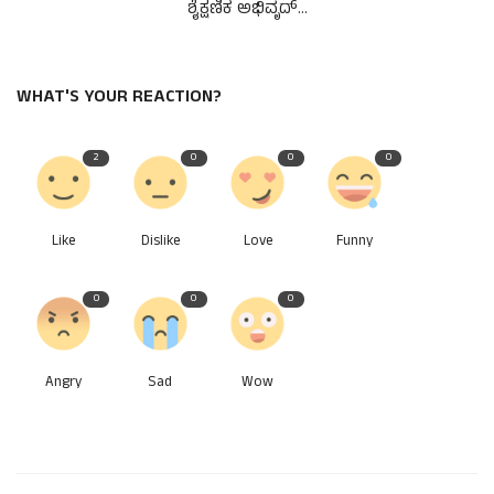
ಶೈಕ್ಷಣಿಕ ಅಭಿವೃದ್...
WHAT'S YOUR REACTION?
2
0
0
0
Like
Dislike
Love
Funny
0
0
0
Angry
Sad
Wow