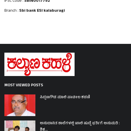
IFSC Code :
SBIN0017792
Branch :
Sbi bank ESI kalaburagi
MOST VIEWED POSTS
ಸಿದ್ದಣಗೌಡ ಮಾಲಿ ಪಾಟೀಲ ಕಡಣಿ
ಅನುದಾನಿತ ಶಾಲೆಗಳಲ್ಲಿ ಖಾಲಿ ಹುದ್ದೆ ಭರ್ತಿಗೆ ಅನುಮತಿ :
ಶಿಕ್ಷ...