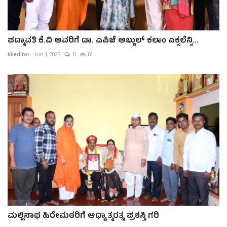
ಪದ್ಮಾವತಿ ಕೆ.ವಿ ಅವರಿಗೆ ಡಾ. ಎಪಿಜೆ ಅಬ್ದುಲ್ ಕಲಾಂ ಎಕ್ಸಲೆನ್ಸಿ...
kkeditor
Jun 1, 2025
0
61
ಮಲ್ಲಿನಾಥ ಹಿರೇಮಠರಿಗೆ ಆಧ್ಯಾತ್ಮರತ್ನ ಪ್ರಶಸ್ತಿ ಗರಿ