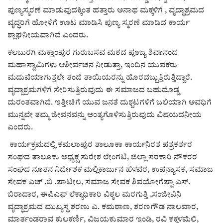
ಕವನ
ಪುಣ್ಯಸ್ಮರಣೆ ಮಾಡುವುದಕ್ಕಿಂತ ಹತ್ತಾರು ಅನಾಥ ಮಕ್ಕಳಿಗೆ , ವೃದ್ಧಾಶ್ರಮದ
ವೃದ್ಧರಿಗೆ ಹೋಳಿಗೆ ಊಟ ಮಾಡಿಸಿ ಪುಣ್ಯ ಸ್ಮರಣೆ ಮಾಡಿದ ಕಾರ್ಯ
Digital Subscription
ಶ್ಲಾಘನೀಯವಾಗಿದೆ ಎಂದರು.
ಕಲಬುರಗಿ ಮಕ್ತಾಂಪುರ ಗುರುಬಸವ ಮಠದ ಪೂಜ್ಯ ಶಿವಾನಂದ
ಮಹಾಸ್ವಾಮಿಗಳು ಆಶೀರ್ವಚನ ನೀಡುತ್ತಾ, ಇಂದಿನ ಯುವಕರು
ಮದುವೆಯಾಗುತ್ತಲೇ ತಂದೆ ತಾಯಿಯರನ್ನು ಹೊರದಬ್ಬುತ್ತಿರುತ್ತಿದ್ದಾರೆ.
ವೃದ್ದಾಶ್ರಮಗಳಿಗೆ ಸೇರಿಸುತ್ತಿರುವುದು ಈ ಸಮಾಜದ ಬಹುದೊಡ್ಡ
ದುರಂತವಾಗಿದೆ. ಇತ್ತೀಚಿಗೆ ಯುವ ಜನತೆ ದುಶ್ಚಟಗಳಿಗೆ ಬಲಿಯಾಗಿ ಅವಧಿಗೆ
ಮುನ್ನವೇ ತಮ್ಮ ಜೀವನವನ್ನು ಅಂತ್ಯಗೊಳಿಸುತ್ತಿರುವುದು ವಿಷಯದನೀಯ
ಎಂದರು.
ಕಾರ್ಯಕ್ರಮದಲ್ಲಿ ಕಮಲಾಪುರ ತಾಲೂಕಾ ಕಾರ್ಯನಿರತ ಪತ್ರಕರ್ತರ
ಸಂಘದ ತಾಲೂಕು ಅಧ್ಯಕ್ಷ ಸುರೇಶ ಲೇಂಗಟಿ, ಜಿಲ್ಲಾ ಸರಕಾರಿ ನೌಕರರ
ಸಂಘದ ನೂತನ ನಿರ್ದೇಶಕ ಮಲ್ಲಿಕಾರ್ಜುನ ಹೆಳವರ, ಉಪನ್ಯಾಸಕ, ಸಮಾಜ
ಸೇವಕ ಎಚ್ .ಬಿ .ಪಾಟೀಲ, ಸಮಾಜ ಸೇವಕ ಶಿವಯೋಗೆಪ್ಪಾ ಎಸ್.
ಬಿರಾದಾರ, ಈಪಿಎಫ್ ಲೆಕ್ಕಾಧಿಕಾರಿ ವಿಠ್ಠಲ ಮರಗುತ್ತಿ ,ಸಂಜೀವಿನಿ
ವೃದ್ಧಾಶ್ರಮದ ಮುಖ್ಯಸ್ಥ ಶರಣು ಎ. ಕಮಠಾಣ, ಶರಣಗೌಡ ನಾಲವಾರ,
ಮಾರ್ತಂಡರಾವ ಕುಲಕರ್ಣಿ, ವಿಜಯಕುಮಾರ ಇಂಡಿ, ರವಿ ಕಕ್ಕಳಮೆಲಿ,