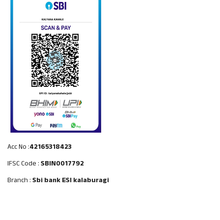
Acc No :
42165318423
IFSC Code :
SBIN0017792
Branch :
Sbi bank ESI kalaburagi