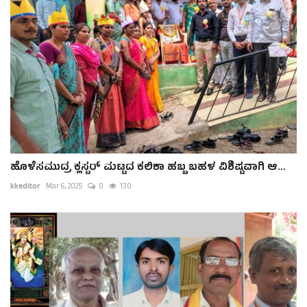
ಹೊಳೆಸಮುದ್ರ ಕ್ಲಸ್ಟರ್ ಮಟ್ಟದ ಕಲಿಕಾ ಹಬ್ಬ ಬಹಳ ವಿಶಿಷ್ಟವಾಗಿ ಆ...
kkeditor
Mar 6, 2025
0
130