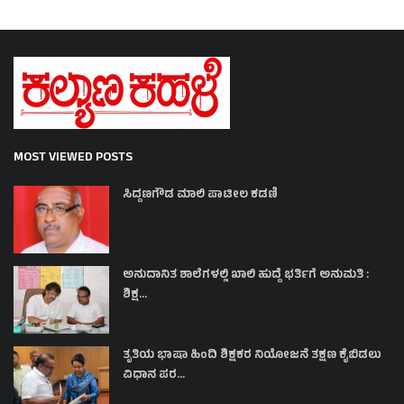
MOST VIEWED POSTS
ಸಿದ್ದಣಗೌಡ ಮಾಲಿ ಪಾಟೀಲ ಕಡಣಿ
ಅನುದಾನಿತ ಶಾಲೆಗಳಲ್ಲಿ ಖಾಲಿ ಹುದ್ದೆ ಭರ್ತಿಗೆ ಅನುಮತಿ :
ಶಿಕ್ಷ...
ತೃತಿಯ ಭಾಷಾ ಹಿಂದಿ ಶಿಕ್ಷಕರ ನಿಯೋಜನೆ ತಕ್ಷಣ ಕೈಬಿಡಲು
ವಿಧಾನ ಪರ...