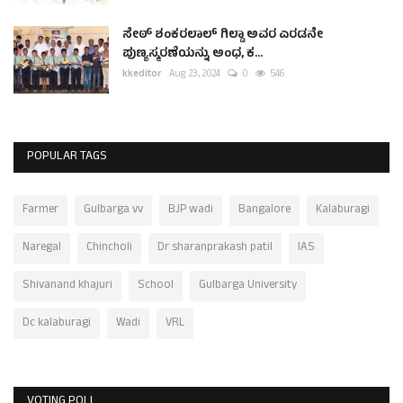
ಸೇಠ್ ಶಂಕರಲಾಲ್ ಗಿಲ್ಡಾ ಅವರ ಎರಡನೇ
ಪುಣ್ಯಸ್ಮರಣೆಯನ್ನು ಅಂಧ, ಕ...
kkeditor
Aug 23, 2024
0
546
POPULAR TAGS
Farmer
Gulbarga vv
BJP wadi
Bangalore
Kalaburagi
Naregal
Chincholi
Dr sharanprakash patil
IAS
Shivanand khajuri
School
Gulbarga University
Dc kalaburagi
Wadi
VRL
VOTING POLL