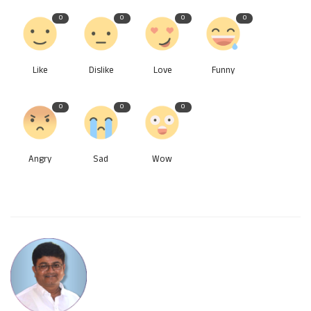
0
0
0
0
Like
Dislike
Love
Funny
0
0
0
Angry
Sad
Wow