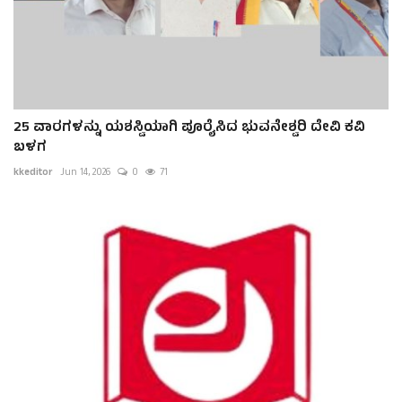
25 ವಾರಗಳನ್ನು ಯಶಸ್ವಿಯಾಗಿ ಪೂರೈಸಿದ ಭುವನೇಶ್ವರಿ ದೇವಿ ಕವಿ
ಬಳಗ
kkeditor
Jun 14, 2026
0
71