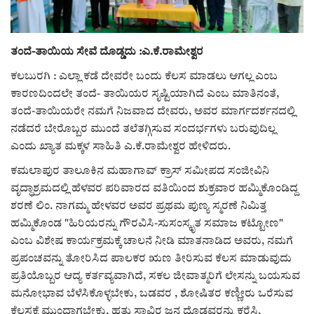
ರಾಜಕೀಯ
ತಂದೆ-ತಾಯಿಯ ಸೇವೆ ದೊಡ್ಡದು :ಎ.ಕೆ.ರಾಮೇಶ್ವರ
ಸುದ್ದಿ
ಕಲಬುರಗಿ : ಎಲ್ಲಾ ಕಡೆ ದೇವರೇ ಬಂದು ಕೆಲಸ ಮಾಡಲು ಆಗಲ್ಲ ಎಂಬ
ಕಾರಣದಿಂದಲೇ ತಂದೆ- ತಾಯಿಯರ ಸೃಷ್ಟಿಯಾಗಿದೆ ಎಂಬ ಮಾತಿನಂತೆ,
e-paper (ಇ–ಪೇಪರ್‌)
ತಂದೆ-ತಾಯಿಯರೇ ನಮಗೆ ನಿಜವಾದ ದೇವರು, ಅವರ ಮಾರ್ಗದರ್ಶನದಲ್ಲಿ
ನಡೆದರೆ ಬೇರೊಬ್ಬರ ಮುಂದೆ ತಲೆತಗ್ಗಿಸುವ ಸಂದರ್ಭಗಳು ಬರುವುದಿಲ್ಲ
ಪುಸ್ತಕ ಪರಿಚಯ
ಎಂದು ಖ್ಯಾತ ಮಕ್ಕಳ ಸಾಹಿತಿ ಎ.ಕೆ.ರಾಮೇಶ್ವರ ಹೇಳಿದರು.
ಅಂಕಣ
ಕಮಲಾಪುರ ತಾಲೂಕಿನ ಮಹಾಗಾವ್ ಕ್ರಾಸ್ ಸಮೀಪದ ಸಂಜೀವಿನಿ
ವೃದ್ಧಾಶ್ರಮದಲ್ಲಿ ಹೆಳವರ ಪರಿವಾರದ ವತಿಯಿಂದ ಶುಕ್ರವಾರ ಹಮ್ಮಿಕೊಂಡಿದ್ದ
ಶರಣೆ ಲಿಂ. ನಾಗಮ್ಮ ಹೇಳವರ ಅವರ ಪ್ರಥಮ ಪುಣ್ಯ ಸ್ಮರಣೆ ನಿಮಿತ್ತ
ಸಾಧಕರ ಪರಿಚಯ
ಹಮ್ಮಿಕೊಂಡ "ಹಿರಿಯರನ್ನು ಗೌರವಿಸಿ-ಸುಸಂಸ್ಕೃತ ಸಮಾಜ ಕಟ್ಟೋಣ"
ಎಂಬ ವಿಶೇಷ ಕಾರ್ಯಕ್ರಮಕ್ಕೆ ಚಾಲನೆ ನೀಡಿ ಮಾತನಾಡಿದ ಅವರು, ನಮಗೆ
ಪತ್ರಕರ್ತರ ಪರಿಚಯ
ಪ್ರಪಂಚವನ್ನು ತೋರಿಸಿದ ಪಾಲಕರ ಋಣ ತೀರಿಸುವ ಕೆಲಸ ಮಾಡುವುದು
ಪ್ರತಿಯೊಬ್ಬರ ಆದ್ಯ ಕರ್ತವ್ಯವಾಗಿದೆ, ಸಕಲ ಜೀವಾತ್ಮರಿಗೆ ಲೇಸನ್ನು ಬಯಸುವ
ಸಂಪಾದಕೀಯ
ಮನೋಭಾವ ಬೆಳೆಸಿಕೊಳ್ಳಬೇಕು, ಬಡವರ , ಶೋಷಿತರ ಕಣ್ಣೀರು ಒರೆಸುವ
ಕೆಲಸಕ್ಕೆ ಮುಂದಾಗಬೇಕು, ಹತ್ತು ಸಾವಿರ ಜನ ದೊಡ್ಡವರನ್ನು ಕರೆಸಿ,