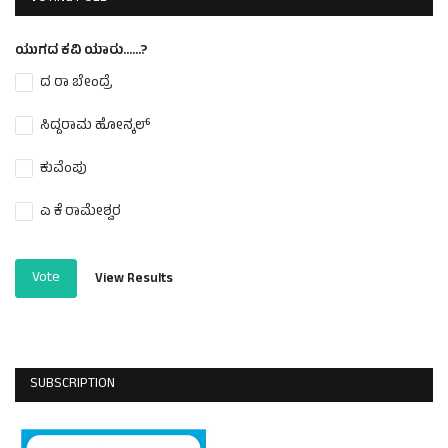
ಯುಗದ ಕವಿ ಯಾರು......?
ದ ರಾ ಬೇಂದ್ರೆ
ಸಿದ್ದರಾಮ ಹೋನ್ಕಲ್
ಕುವೆಂಪು
ಎ ಕೆ ರಾಮೇಶ್ವರ
Vote
View Results
SUBSCRIPTION