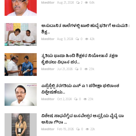
kkeditor
Aug 21, 2024
2
6.4k
ಅನುದಾನಿತ ಶಾಲೆಗಳಲ್ಲಿ ಖಾಲಿ ಹುದ್ದೆ ಭರ್ತಿಗೆ ಅನುಮತಿ :
ಶಿಕ್ಷ...
kkeditor
Aug 3, 2024
0
4.2k
ತೃತಿಯ ಭಾಷಾ ಹಿಂದಿ ಶಿಕ್ಷಕರ ನಿಯೋಜನೆ ತಕ್ಷಣ
ಕೈಬಿಡಲು ವಿಧಾನ ಪರ...
kkeditor
Jul 21, 2026
0
2.3k
ಎಸ್ಸೆಸ್ಸೆಲ್ಸಿ ತರಗತಿಯ ಎಸ್ ಎ 1 ಪರೀಕ್ಷಾ ಫಲಿತಾಂಶ
ವಿಶ್ಲೇಷಣೆಯ...
kkeditor
Oct 2, 2024
0
2.3k
ವಿಶೇಷ ಸಾಧನೆಗೈದ ಬಸವೇಶ್ವರ ಆಸ್ಪತ್ರೆಯ ವೈದ್ಯೆ ಡಾ
ಅನಿತಾ ಗೌರಾ ...
kkeditor
Feb 19, 2026
0
2.2k