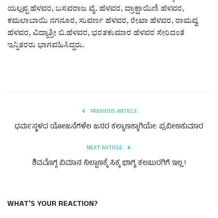
ಯಲ್ಲಪ್ಪ ಹೆಳವರ, ಬಸವರಾಜ ವೈ. ಹೆಳವರ, ದ್ರಾಕ್ಷಾಯಿಣಿ ಹೆಳವರ,
ಕಮಲಾಬಾಯಿ ನಗನೂರ, ಸುವರ್ಣ ಹೆಳವರ, ರೇಖಾ ಹೆಳವರ, ರಾಮವ್ವ
ಹೆಳವರ, ವಿದ್ಯಾಶ್ರೀ ಬಿ.ಹೆಳವರ, ಭರತಕುಮಾರ ಹೆಳವರ ಸೇರಿದಂತೆ
ಇನ್ನಿತರರು ಭಾಗವಹಿಸಿದ್ದರು.
PREVIOUS ARTICLE
ಧರ್ಮಸ್ಥಳದ ಯೋಜನೆಗಳೆಲ ಜನರ ಕಲ್ಯಾಣಕ್ಕಾಗಿಯೇ: ಪ್ರವೀಣಕುಮಾರ
NEXT ARTICLE
ಶಿವಮೊಗ್ಗ ವಿಮಾನ ನಿಲ್ದಾಣಕ್ಕೆ ಸಿಕ್ಕ ಭಾಗ್ಯ ಕಲಬುರಗಿಗೆ ಇಲ್ಲ !
WHAT'S YOUR REACTION?