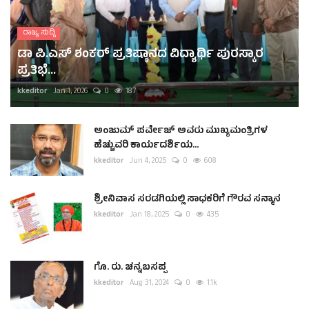
ರಾಜ್ಯ ಸುದ್ದಿ
ಡಾ ಪಿ.ಎಸ್ ಶಂಕರ್ ಪ್ರತಿಷ್ಠಾನದ ವಿದ್ಯಾರ್ಥಿ ಪುರಸ್ಕಾರ
ಪ್ರತಿಭೆ...
kkeditor
Jan 1, 2026
0
187
ಅಂಜುಮ್ ಪರ್ವೇಜ್ ಅವರು ಮುಖ್ಯಮಂತ್ರಿಗಳ
ಹೆಚ್ಚುವರಿ ಕಾರ್ಯದರ್ಶಿಯ...
kkeditor
Jun 4, 2025
0
608
ಶ್ರೀನಿವಾಸ ಸರಡಗಿಯಲ್ಲಿ ಸಾಧಕರಿಗೆ ಗೌರವ ಸನ್ಮಾನ
kkeditor
Jan 18, 2025
0
435
ಗೊ. ರು. ಚನ್ನಬಸಪ್ಪ
kkeditor
Aug 31, 2024
0
1.1k