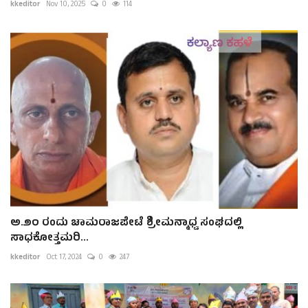
kkeditor
Nov 10, 2025
0
114
ಅ.೨೦ ರಂದು ಚಾಮರಾಜಪೇಟೆ ಶ್ರೀಮನ್ಮಾಧ್ವ ಸಂಘದಲ್ಲಿ
ಸಾಧಕೋತ್ತಮರಿ...
kkeditor
Oct 17, 2024
0
247