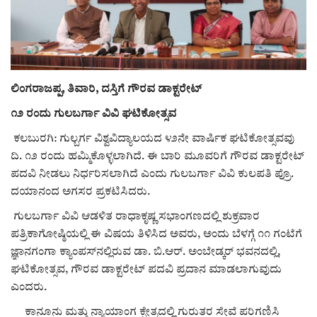
ರಾಜಕೀಯ
ಸುದ್ದಿ
ಲಿಂಗರಾಜಪ್ಪ, ತಿವಾರಿ, ದಸ್ತಿಗೆ ಗೌರವ ಡಾಕ್ಟರೇಟ್
e-paper (ಇ–ಪೇಪರ್‌)
೧೨ ರಂದು ಗುಲಬರ್ಗಾ ವಿವಿ ಘಟಿಕೋತ್ಸವ
ಪುಸ್ತಕ ಪರಿಚಯ
ಕಲಬುರಗಿ: ಗುಲ್ಬರ್ಗ ವಿಶ್ವವಿದ್ಯಾಲಯದ ೪೨ನೇ ವಾರ್ಷಿಕ ಘಟಿಕೋತ್ಸವವು
ದಿ. ೧೨ ರಂದು ಹಮ್ಮಿಕೊಳ್ಳಲಾಗಿದೆ. ಈ ಬಾರಿ ಮೂವರಿಗೆ ಗೌರವ ಡಾಕ್ಟರೇಟ್
ಅಂಕಣ
ಪದವಿ ನೀಡಲು ನಿರ್ಧರಿಸಲಾಗಿದೆ ಎಂದು ಗುಲಬರ್ಗಾ ವಿವಿ ಕುಲಪತಿ ಪ್ರೊ.
ದಯಾನಂದ ಅಗಸರ ಪ್ರಕಟಿಸಿದರು.
ಸಾಧಕರ ಪರಿಚಯ
ಗುಲಬರ್ಗಾ ವಿವಿ ಆಡಳಿತ ರಾಧಾಕೃಷ್ಣ ಸಭಾಂಗಣದಲ್ಲಿ ಶುಕ್ರವಾರ
ಪತ್ರಿಕಾಗೋಷ್ಠಿಯಲ್ಲಿ ಈ ವಿಷಯ ತಿಳಿಸಿದ ಅವರು, ಅಂದು ಬೆಳಗ್ಗೆ ೧೧ ಗಂಟೆಗೆ
ಪತ್ರಕರ್ತರ ಪರಿಚಯ
ಜ್ಞಾನಗಂಗಾ ಕ್ಯಾಂಪಸ್‌ನಲ್ಲಿರುವ ಡಾ. ಬಿ.ಆರ್. ಅಂಬೇಡ್ಕರ್ ಭವನದಲ್ಲಿ,
ಘಟಿಕೋತ್ಸವ, ಗೌರವ ಡಾಕ್ಟರೇಟ್ ಪದವಿ ಪ್ರದಾನ ಮಾಡಲಾಗುವುದು
ಸಂಪಾದಕೀಯ
ಎಂದರು.
ಕಾನೂನು ಮತ್ತು ನ್ಯಾಯಾಂಗ ಕ್ಷೇತ್ರದಲ್ಲಿ ಗುರುತರ ಸೇವೆ ಪರಿಗಣಿಸಿ