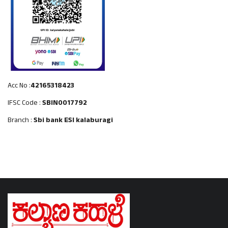
Acc No :
42165318423
IFSC Code :
SBIN0017792
Branch :
Sbi bank ESI kalaburagi