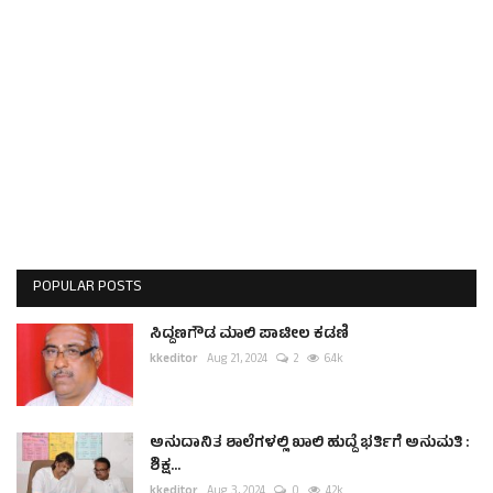
POPULAR POSTS
ಸಿದ್ದಣಗೌಡ ಮಾಲಿ ಪಾಟೀಲ ಕಡಣಿ
kkeditor
Aug 21, 2024
2
6.4k
ಅನುದಾನಿತ ಶಾಲೆಗಳಲ್ಲಿ ಖಾಲಿ ಹುದ್ದೆ ಭರ್ತಿಗೆ ಅನುಮತಿ :
ಶಿಕ್ಷ...
kkeditor
Aug 3, 2024
0
4.2k