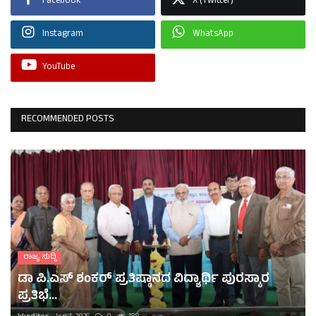
Facebook
X (Twitter)
Instagram
WhatsApp
YouTube
RECOMMENDED POSTS
ರಾಜ್ಯ ಸುದ್ದಿ
ಡಾ ಪಿ.ಎಸ್ ಶಂಕರ್ ಪ್ರತಿಷ್ಠಾನದ ವಿದ್ಯಾರ್ಥಿ ಪುರಸ್ಕಾರ
ಪ್ರತಿಭೆ...