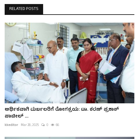
RELATED POSTS
ಆರ್ಥಿಕವಾಗಿ ದುರ್ಬಲರಿಗೆ ರೋಗಶ್ರಯ: ಡಾ. ಶರಣ್ ಪ್ರಕಾಶ್
ಪಾಟೀಲ್ ...
kkeditor
Mar 28, 2025
0
66