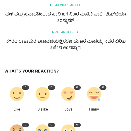
PREVIOUS ARTICLE
ಮಳೆ ಮತ್ತು ಪ್ರವಾಹದಿಂದಾದ‌ ಹಾನಿ ಬಗ್ಗೆ ನಿಖರ ಮಾಹಿತಿ ಕೊಡಿ -ಬಿ.ಫೌಜಿಯಾ
ತರನ್ನುಮ್
NEXT ARTICLE
ನಗರದ ರಾಜಾಪುರ ಬಡಾವಣೆಯಲ್ಲಿ ಶರಣ ಹುಗಾರ ಮಾದಯ್ಯ ನವರ ಕುರಿತು
ವಿಶೇಷ ಉಪನ್ಯಾಸ
WHAT'S YOUR REACTION?
0
0
0
0
Like
Dislike
Love
Funny
0
0
0