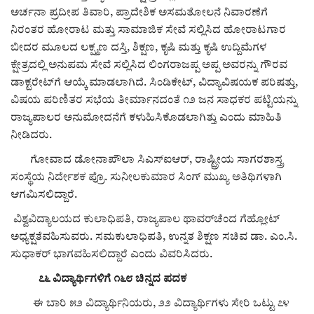
ಕವನ
ಅರ್ಚನಾ ಪ್ರದೀಪ ತಿವಾರಿ, ಪ್ರಾದೇಶಿಕ ಅಸಮತೋಲನೆ ನಿವಾರಣೆಗೆ
ನಿರಂತರ ಹೋರಾಟ ಮತ್ತು ಸಾಮಾಜಿಕ ಸೇವೆ ಸಲ್ಲಿಸಿದ ಹೋರಾಟಗಾರ
Digital Subscription
ಬೀದರ ಮೂಲದ ಲಕ್ಷ್ಮಣ ದಸ್ತಿ, ಶಿಕ್ಷಣ, ಕೃಷಿ ಮತ್ತು ಕೃಷಿ ಉದ್ದಿಮೆಗಳ
ಕ್ಷೇತ್ರದಲ್ಲಿ ಅನುಪಮ ಸೇವೆ ಸಲ್ಲಿಸಿದ ಲಿಂಗರಾಜಪ್ಪ ಅಪ್ಪ ಅವರನ್ನು ಗೌರವ
ಡಾಕ್ಟರೇಟ್‌ಗೆ ಆಯ್ಕೆ ಮಾಡಲಾಗಿದೆ. ಸಿಂಡಿಕೇಟ್, ವಿದ್ಯಾವಿಷಯಕ ಪರಿಷತ್ತು,
ವಿಷಯ ಪರಿಣಿತರ ಸಭೆಯ ತೀರ್ಮಾನದಂತೆ ೧೨ ಜನ ಸಾಧಕರ ಪಟ್ಟಿಯನ್ನು
ರಾಜ್ಯಪಾಲರ ಅನುಮೋದನೆಗೆ ಕಳುಹಿಸಿಕೊಡಲಾಗಿತ್ತು ಎಂದು ಮಾಹಿತಿ
ನೀಡಿದರು.
ಗೋವಾದ ಡೋನಾಪೌಲಾ ಸಿಎಸ್‌ಐಆರ್, ರಾಷ್ಟ್ರೀಯ ಸಾಗರಶಾಸ್ತ್ರ
ಸಂಸ್ಥೆಯ ನಿರ್ದೇಶಕ ಪ್ರೊ. ಸುನೀಲಕುಮಾರ ಸಿಂಗ್ ಮುಖ್ಯ ಅತಿಥಿಗಳಾಗಿ
ಆಗಮಿಸಲಿದ್ದಾರೆ.
ವಿಶ್ವವಿದ್ಯಾಲಯದ ಕುಲಾಧಿಪತಿ, ರಾಜ್ಯಪಾಲ ಥಾವರ್‌ಚೆಂದ ಗೆಹ್ಲೋಟ್
ಅಧ್ಯಕ್ಷತೆವಹಿಸುವರು. ಸಮಕುಲಾಧಿಪತಿ, ಉನ್ನತ ಶಿಕ್ಷಣ ಸಚಿವ ಡಾ. ಎಂ.ಸಿ.
ಸುಧಾಕರ್ ಭಾಗವಹಿಸಲಿದ್ದಾರೆ ಎಂದು ವಿವರಿಸಿದರು.
೭೬ ವಿದ್ಯಾರ್ಥಿಗಳಿಗೆ ೧೬೮ ಚಿನ್ನದ ಪದಕ
ಈ ಬಾರಿ ೫೨ ವಿದ್ಯಾರ್ಥಿನಿಯರು, ೨೨ ವಿದ್ಯಾರ್ಥಿಗಳು ಸೇರಿ ಒಟ್ಟು ೭೪