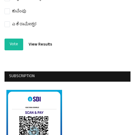
ಕುವೆಂಪು
ಎ ಕೆ ರಾಮೇಶ್ವರ
Vote
View Results
SUBSCRIPTION