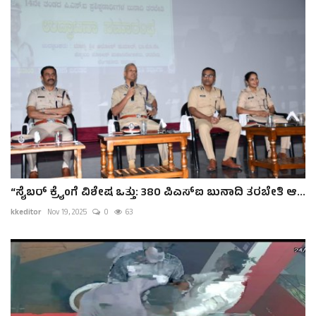
“ಸೈಬರ್ ಕ್ರೈಂಗೆ ವಿಶೇಷ ಒತ್ತು: 380 ಪಿಎಸ್‌ಐ ಬುನಾದಿ ತರಬೇತಿ ಆ...
kkeditor
Nov 19, 2025
0
63