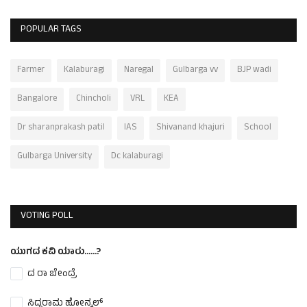
POPULAR TAGS
Farmer
Kalaburagi
Naregal
Gulbarga vv
BJP wadi
Bangalore
Chincholi
VRL
KEA
Dr sharanprakash patil
IAS
Shivanand khajuri
School
Gulbarga University
Dc kalaburagi
VOTING POLL
ಯುಗದ ಕವಿ ಯಾರು......?
ದ ರಾ ಬೇಂದ್ರೆ
ಸಿದ್ದರಾಮ ಹೋನ್ಕಲ್