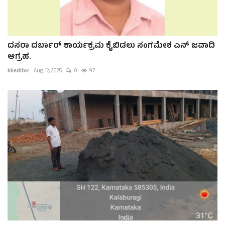
ದಸರಾ ದರ್ಬಾರ್ ಕಾರ್ಯಕ್ರಮ ಕೈಬಿಡಲು ಸಂಗಮೇಶ ಎನ್ ಜವಾದಿ
ಆಗ್ರಹ.
kkeditor
Aug 12, 2025
0
97