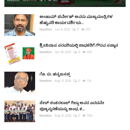
kkeditor
Jan 1, 2026
0
188
ಅಂಜುಮ್ ಪರ್ವೇಜ್ ಅವರು ಮುಖ್ಯಮಂತ್ರಿಗಳ
ಹೆಚ್ಚುವರಿ ಕಾರ್ಯದರ್ಶಿಯ...
kkeditor
Jun 4, 2025
0
613
ಶ್ರೀನಿವಾಸ ಸರಡಗಿಯಲ್ಲಿ ಸಾಧಕರಿಗೆ ಗೌರವ ಸನ್ಮಾನ
kkeditor
Jan 18, 2025
0
439
ಗೊ. ರು. ಚನ್ನಬಸಪ್ಪ
kkeditor
Aug 31, 2024
0
1.1k
ಸೇಠ್ ಶಂಕರಲಾಲ್ ಗಿಲ್ಡಾ ಅವರ ಎರಡನೇ
ಪುಣ್ಯಸ್ಮರಣೆಯನ್ನು ಅಂಧ, ಕ...
kkeditor
Aug 23, 2024
0
550