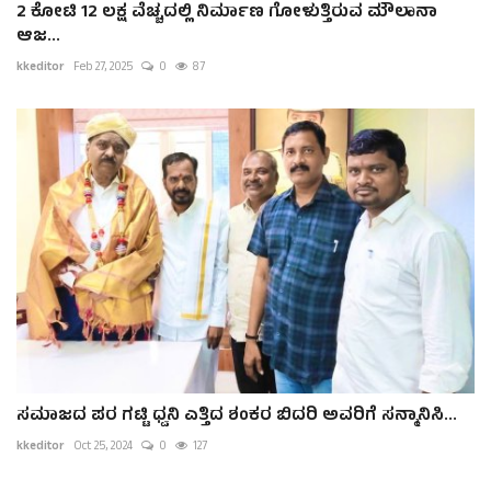
2 ಕೋಟಿ 12 ಲಕ್ಷ ವೆಚ್ಚದಲ್ಲಿ ನಿರ್ಮಾಣ ಗೋಳುತ್ತಿರುವ ಮೌಲಾನಾ
ಆಜ...
kkeditor
Feb 27, 2025
0
87
ಸಮಾಜದ ಪರ ಗಟ್ಟಿ ಧ್ವನಿ ಎತ್ತಿದ ಶಂಕರ ಬಿದರಿ ಅವರಿಗೆ ಸನ್ಮಾನಿಸಿ...
kkeditor
Oct 25, 2024
0
127