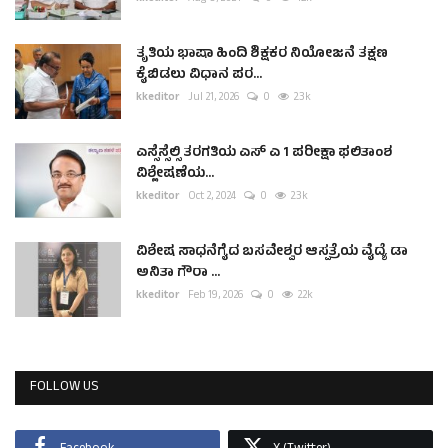
ತೃತಿಯ ಭಾಷಾ ಹಿಂದಿ ಶಿಕ್ಷಕರ ನಿಯೋಜನೆ ತಕ್ಷಣ
ಕೈಬಿಡಲು ವಿಧಾನ ಪರ...
kkeditor
Jul 21, 2026
0
2.3k
ಎಸ್ಸೆಸ್ಸೆಲ್ಸಿ ತರಗತಿಯ ಎಸ್ ಎ 1 ಪರೀಕ್ಷಾ ಫಲಿತಾಂಶ
ವಿಶ್ಲೇಷಣೆಯ...
kkeditor
Oct 2, 2024
0
2.3k
ವಿಶೇಷ ಸಾಧನೆಗೈದ ಬಸವೇಶ್ವರ ಆಸ್ಪತ್ರೆಯ ವೈದ್ಯೆ ಡಾ
ಅನಿತಾ ಗೌರಾ ...
kkeditor
Feb 19, 2026
0
2.2k
FOLLOW US