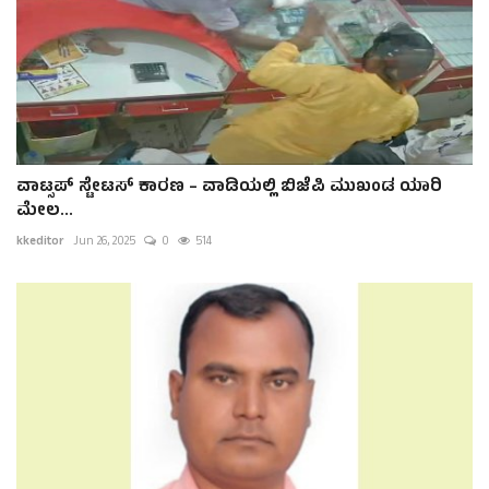
ವಾಟ್ಸಪ್ ಸ್ಟೇಟಸ್‌ ಕಾರಣ – ವಾಡಿಯಲ್ಲಿ ಬಿಜೆಪಿ ಮುಖಂಡ ಯಾರಿ
ಮೇಲ...
kkeditor
Jun 26, 2025
0
514