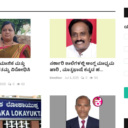
ಯ
ಮಾಜಿಕ ಮತ್ತು
ಸರ್ಕಾರಿ ಶಾಲೆಗಳಲ್ಲಿ ಆಂಗ್ಲ ಮಾಧ್ಯಮ
ಾರತಮ್ಯ ವಿರೋಧಿಸಿ
ಜಾರಿ , ಮಾತೃಭಾಷೆ ಕನ್ನಡ ಹ...
kkeditor
Jul 4, 2025
0
90
 2025
0
60