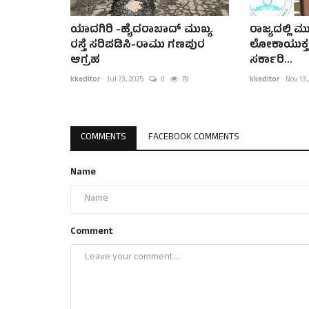
ಯಾದಗಿರಿ -ಹೈದರಾಬಾದ್ ಮುಖ್ಯ
ರಾಜ್ಯದಲ್ಲಿ 
ರಸ್ತೆ ಸರಿಪಡಿಸಿ-ರಾಮು ಗಣಪುರ
ಲೋಕಾಯುಕ್ತ ದಾ
ಆಗ್ರಹ
ಸರ್ಕಾರಿ...
kkeditor
Jul 23, 2025
0
78
kkeditor
Nov 13,
COMMENTS
FACEBOOK COMMENTS
Name
Comment