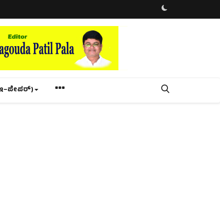
ಇ–ಪೇಪರ್‌)