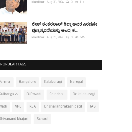
kkeditor
Aug 31, 2024
0
1.1k
ಸೇಠ್ ಶಂಕರಲಾಲ್ ಗಿಲ್ಡಾ ಅವರ ಎರಡನೇ
ಪುಣ್ಯಸ್ಮರಣೆಯನ್ನು ಅಂಧ, ಕ...
kkeditor
Aug 23, 2024
0
545
POPULAR TAGS
Farmer
Bangalore
Kalaburagi
Naregal
Gulbarga vv
BJP wadi
Chincholi
Dc kalaburagi
Wadi
VRL
KEA
Dr sharanprakash patil
IAS
Shivanand khajuri
School