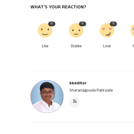
WHAT'S YOUR REACTION?
0
0
0
Like
Dislike
Love
kkeditor
Sharanagouda Patil pala