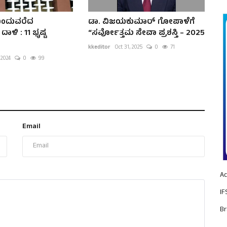
ಮುಂದುವರೆದ
ಡಾ. ವಿಜಯಕುಮಾರ್ ಗೋಪಾಳೆಗೆ
ಳಿ : 11 ಭೃಷ್ಟ
“ಸರ್ವೋತ್ತಮ ಸೇವಾ ಪ್ರಶಸ್ತಿ – 2025
kkeditor
Oct 31, 2025
0
71
 2024
0
99
Email
Ac
IF
Br