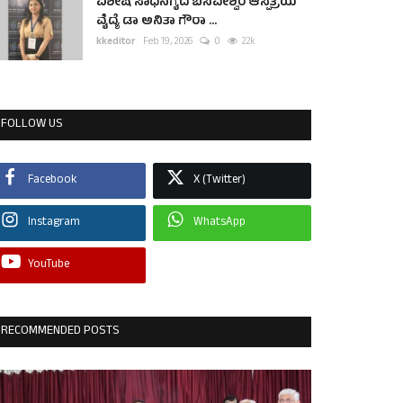
ವಿಶೇಷ ಸಾಧನೆಗೈದ ಬಸವೇಶ್ವರ ಆಸ್ಪತ್ರೆಯ
ವೈದ್ಯೆ ಡಾ ಅನಿತಾ ಗೌರಾ ...
kkeditor
Feb 19, 2026
0
2.2k
FOLLOW US
Facebook
X (Twitter)
Instagram
WhatsApp
YouTube
RECOMMENDED POSTS