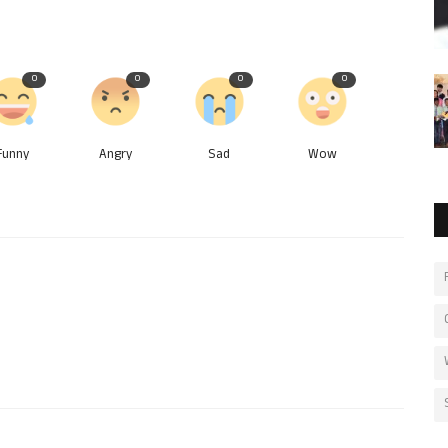
0
0
0
0
Funny
Angry
Sad
Wow