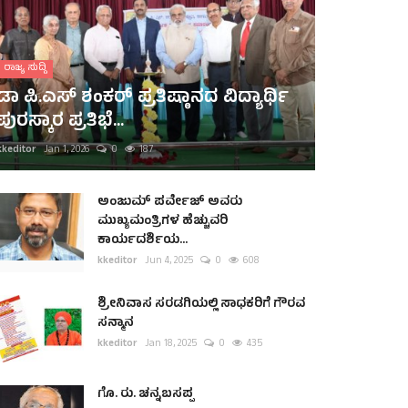
ರಾಜ್ಯ ಸುದ್ದಿ
ಡಾ ಪಿ.ಎಸ್ ಶಂಕರ್ ಪ್ರತಿಷ್ಠಾನದ ವಿದ್ಯಾರ್ಥಿ
ಪುರಸ್ಕಾರ ಪ್ರತಿಭೆ...
kkeditor
Jan 1, 2026
0
187
ಅಂಜುಮ್ ಪರ್ವೇಜ್ ಅವರು
ಮುಖ್ಯಮಂತ್ರಿಗಳ ಹೆಚ್ಚುವರಿ
ಕಾರ್ಯದರ್ಶಿಯ...
kkeditor
Jun 4, 2025
0
608
ಶ್ರೀನಿವಾಸ ಸರಡಗಿಯಲ್ಲಿ ಸಾಧಕರಿಗೆ ಗೌರವ
ಸನ್ಮಾನ
kkeditor
Jan 18, 2025
0
435
ಗೊ. ರು. ಚನ್ನಬಸಪ್ಪ