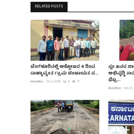
RELATED POSTS
ಬೆಂಗಳೂರಿನಲ್ಲಿ ಅಕ್ಟೋಬರ 4 ರಿಂದ
ಸ್ಲಂ ಜನರ ಸಾ
ರಾಜ್ಯಾದ್ಯಂತ ಗ್ರಾಮ ಪಂಚಾಯತ ಸ...
ಅಭಿವೃದ್ಧಿ ತ
ಫೆಬ್ರ...
kkeditor
Oct 2, 2024
0
71
kkeditor
Feb 21,