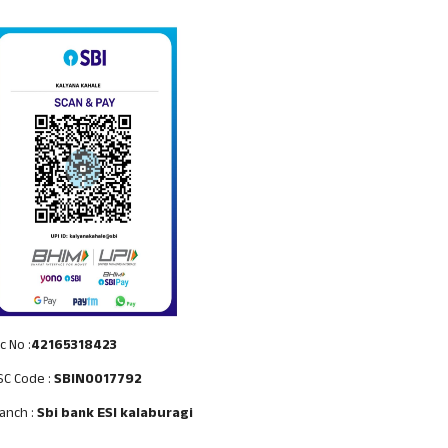
c No :
42165318423
SC Code :
SBIN0017792
anch :
Sbi bank ESI kalaburagi