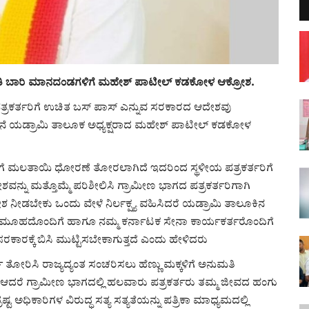
ನೀತಿ ಬಾರಿ ಮಾನದಂಡಗಳಿಗೆ ಮಹೇಶ್ ಪಾಟೀಲ್ ಕಡಕೋಳ ಆಕ್ರೋಶ.
ತ್ರಕರ್ತರಿಗೆ ಉಚಿತ ಬಸ್ ಪಾಸ್ ಎನ್ನುವ ಸರಕಾರದ ಆದೇಶವು
 ಸೇನೆ ಯಡ್ರಾಮಿ ತಾಲೂಕ ಅಧ್ಯಕ್ಷರಾದ ಮಹೇಶ್ ಪಾಟೀಲ್ ಕಡಕೋಳ
ತರಿಗೆ ಮಲತಾಯಿ ಧೋರಣೆ ತೋರಲಾಗಿದೆ ಇದರಿಂದ ಸ್ಥಳೀಯ ಪತ್ರಕರ್ತರಿಗೆ
ವನ್ನು ಮತ್ತೊಮ್ಮೆ ಪರಿಶೀಲಿಸಿ ಗ್ರಾಮೀಣ ಭಾಗದ ಪತ್ರಕರ್ತರಿಗಾಗಿ
ನೀಡಬೇಕು ಒಂದು ವೇಳೆ ನಿರ್ಲಕ್ಷ್ಯ ವಹಿಸಿದರೆ ಯಡ್ರಾಮಿ ತಾಲೂಕಿನ
ಸಮೂಹದೊಂದಿಗೆ ಹಾಗೂ ನಮ್ಮ ಕರ್ನಾಟಕ ಸೇನಾ ಕಾರ್ಯಕರ್ತರೊಂದಿಗೆ
ರಕ್ಕೆ ಬಿಸಿ ಮುಟ್ಟಿಸಬೇಕಾಗುತ್ತದೆ ಎಂದು ಹೇಳಿದರು
 ತೋರಿಸಿ ರಾಜ್ಯದ್ಯಂತ ಸಂಚರಿಸಲು ಹೆಣ್ಣು ಮಕ್ಕಳಿಗೆ ಅನುಮತಿ
 ಆದರೆ ಗ್ರಾಮೀಣ ಭಾಗದಲ್ಲಿ ಹಲವಾರು ಪತ್ರಕರ್ತರು ತಮ್ಮ ಜೀವದ ಹಂಗು
ಟ ಅಧಿಕಾರಿಗಳ ವಿರುದ್ಧ ಸತ್ಯ ಸತ್ಯತೆಯನ್ನು ಪತ್ರಿಕಾ ಮಾಧ್ಯಮದಲ್ಲಿ