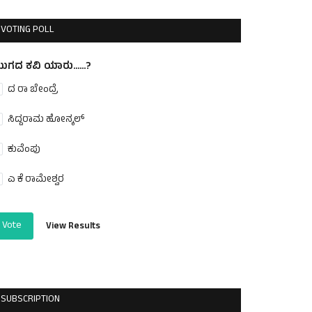
VOTING POLL
ುಗದ ಕವಿ ಯಾರು......?
ದ ರಾ ಬೇಂದ್ರೆ
ಸಿದ್ದರಾಮ ಹೋನ್ಕಲ್
ಕುವೆಂಪು
ಎ ಕೆ ರಾಮೇಶ್ವರ
Vote
View Results
SUBSCRIPTION