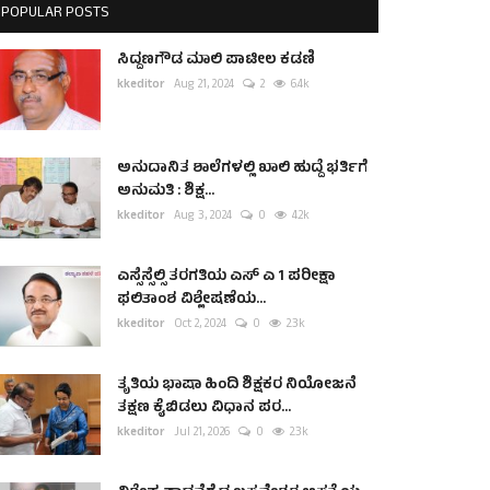
POPULAR POSTS
ಸಿದ್ದಣಗೌಡ ಮಾಲಿ ಪಾಟೀಲ ಕಡಣಿ
kkeditor
Aug 21, 2024
2
6.4k
ಅನುದಾನಿತ ಶಾಲೆಗಳಲ್ಲಿ ಖಾಲಿ ಹುದ್ದೆ ಭರ್ತಿಗೆ
ಅನುಮತಿ : ಶಿಕ್ಷ...
kkeditor
Aug 3, 2024
0
4.2k
ಎಸ್ಸೆಸ್ಸೆಲ್ಸಿ ತರಗತಿಯ ಎಸ್ ಎ 1 ಪರೀಕ್ಷಾ
ಫಲಿತಾಂಶ ವಿಶ್ಲೇಷಣೆಯ...
kkeditor
Oct 2, 2024
0
2.3k
ತೃತಿಯ ಭಾಷಾ ಹಿಂದಿ ಶಿಕ್ಷಕರ ನಿಯೋಜನೆ
ತಕ್ಷಣ ಕೈಬಿಡಲು ವಿಧಾನ ಪರ...
kkeditor
Jul 21, 2026
0
2.3k