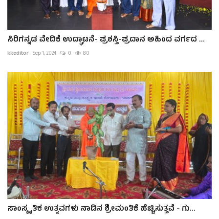
ಸಿರಿಗನ್ನಡ ವೇದಿಕೆ ಉದ್ಘಾಟನೆ- ಪ್ರಶಸ್ತಿ-ಪ್ರದಾನ ಅಹಿಂದ ವರ್ಗದ ...
kkeditor
Sep 1, 2024
0
80
ಸಾಂಸ್ಕೃತಿಕ ಉತ್ಸವಗಳು ನಾಡಿನ ಶ್ರೀಮಂತಿಕೆ ಹೆಚ್ಚಿಸುತ್ತವೆ - ಗು...