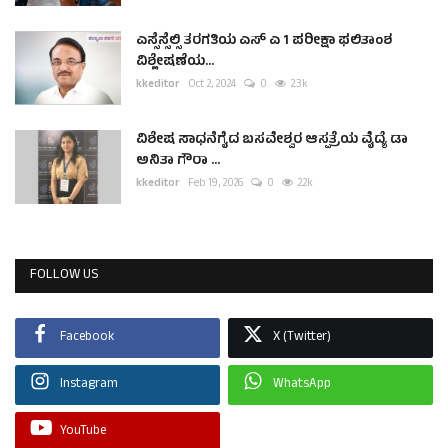
ಎಸ್ಸೆಸ್ಸೆಲ್ಸಿ ತರಗತಿಯ ಎಸ್ ಎ 1 ಪರೀಕ್ಷಾ ಫಲಿತಾಂಶ
ವಿಶ್ಲೇಷಣೆಯ...
kkeditor
Oct 2, 2024
0
2.3k
ವಿಶೇಷ ಸಾಧನೆಗೈದ ಬಸವೇಶ್ವರ ಆಸ್ಪತ್ರೆಯ ವೈದ್ಯೆ ಡಾ
ಅನಿತಾ ಗೌರಾ ...
kkeditor
Feb 19, 2026
0
2.2k
FOLLOW US
Facebook
X (Twitter)
Instagram
WhatsApp
YouTube