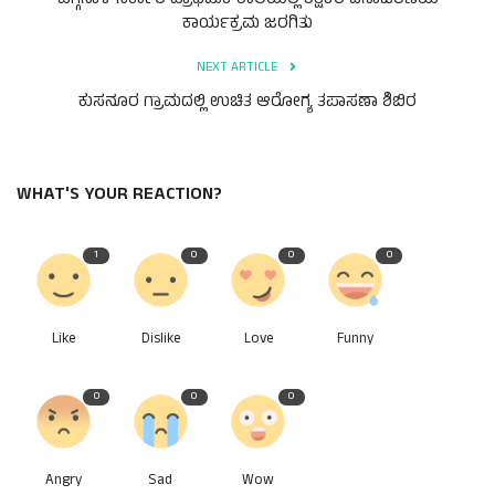
ಹೆಗ್ಗಿನಾಳ ಸರ್ಕಾರಿ ಪ್ರಾಥಮಿಕ ಶಾಲೆಯಲ್ಲಿ ಶಿಕ್ಷಕರ ದಿನಾಚರಣೆಯ
ಕಾರ್ಯಕ್ರಮ ಜರಗಿತು
NEXT ARTICLE
ಕುಸನೂರ ಗ್ರಾಮದಲ್ಲಿ ಉಚಿತ ಆರೋಗ್ಯ ತಪಾಸಣಾ ಶಿಬಿರ
WHAT'S YOUR REACTION?
1
0
0
0
Like
Dislike
Love
Funny
0
0
0
Angry
Sad
Wow