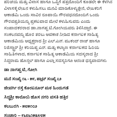
ಕವನ
ಪರಿಚಯ ಮತ್ತು ವಿಳಾಸ ಹಾಗೂ ಒಪ್ಪಿಗೆ ಪತ್ರದೊಂದಿಗೆ ಕೂಡಲೇ ಈ ಕೆಳಗಿನ
ವಿಳಾಸಕ್ಕೆ ಲೇಖನ ಕಳುಹಿಸಲು ಮನವಿ ಮಾಡಿಕೊಳ್ಳುತ್ತೇನೆ, ಲೇಖಕರಿಗೆ
Digital Subscription
ಅಕಾಡೆಮಿ ಒಂದು ಸಾವಿರ ರೂಪಾಯಿ ಗೌರವಧನದೊಂದಿಗೆ ಒಂದು
ಗೌರವಪ್ರತಿಯನ್ನು ಪ್ರಕಟವಾದ ಮೇಲೆ ಕಳುಹಿಸುವರು ಎಂದು
ಸಂಪಾದಕರರಾದ ಡಾ.ನಾಗಪ್ಪ ಟಿ.ಗೋಗಿಯವರು ತಿಳಿಸಿದ್ದಾರೆ. ಈ
ಸಂಕಲನವನ್ನು ಹೊರ ತರಲು ಅವಕಾಶ ನೀಡಿದ ಕರ್ನಾಟಕ ಸಾಹಿತ್ಯ
ಅಕಾಡೆಮಿಯ ಅಧ್ಯಕ್ಷರಾದ ಶ್ರೀ ಎಲ್.ಎನ್. ಮುಕಂದ್ ರಾಜ್ ಹಾಗೂ
ರಿಜಿಸ್ಟ್ರಾರ್ ಶ್ರೀ ಕರಿಯಪ್ಪ ಎನ್. ಮತ್ತು ಕಲ್ಯಾಣ ಕರ್ನಾಟಕದ ಹಿರಿಯ
ಸಾಹಿತಿಗಳಾದ, ಕರ್ನಾಟಕ ಸಾಹಿತ್ಯ ಅಕಾಡೆಮಿಯ ಸದಸ್ಯರಾದ ಶ್ರೀ
ಸಿದ್ದರಾಮ ಹೊನ್ನಲ್ ಹಾಗೂ ಎಲ್ಲಾ ಸದಸ್ಯರಿಗೂ ಅನಂತ ಧನ್ಯವಾದಗಳು
ಡಾ ನಾಗಪ್ಪ ಟಿ, ಗೋಗಿ
ಮನೆ ಸಂಖ್ಯೆ ೧೬ - ೫೯, ಪ್ಲಾಟ್ ಸಂಖ್ಯೆ ೭೨
ಜೇವರ್ಗಿ ರಸ್ತೆ ಕೋಟನೂರ್ ಮಠ ಹಿಂದುಗಡೆ
ಸಿದ್ಧಶ್ರೀ ಕಾಲೋನಿ ಹೊಸ ನಗರಿ ವಸತಿ ಹತ್ತಿರ
ಕಲಬುರಗಿ - ೫೮೫೧೦೨
ಸಂಚಾರಿ -- ೯೬೮೬೧೫೩೪೮೫