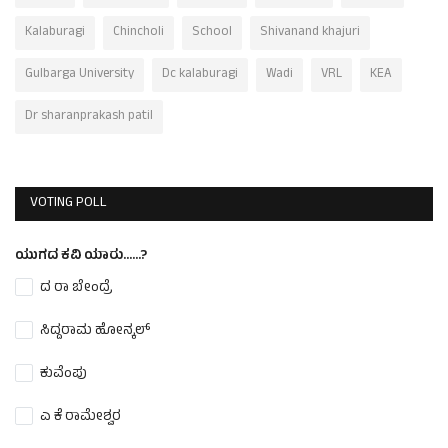
Kalaburagi
Chincholi
School
Shivanand khajuri
Gulbarga University
Dc kalaburagi
Wadi
VRL
KEA
Dr sharanprakash patil
VOTING POLL
ಯುಗದ ಕವಿ ಯಾರು......?
ದ ರಾ ಬೇಂದ್ರೆ
ಸಿದ್ದರಾಮ ಹೋನ್ಕಲ್
ಕುವೆಂಪು
ಎ ಕೆ ರಾಮೇಶ್ವರ