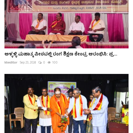
ಅಳ್ಳಳ್ಳಿ ಮಹಾತ್ಮ ಪೀಠದಲ್ಲಿ ರಂಗ ಶಿಕ್ಷಣ ಕೇಂದ್ರ ಆರಂಭಿಸಿ: ಪ್ರ...
kkeditor
Sep 23, 2024
0
100