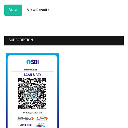
Vote
View Results
SUBSCRIPTION