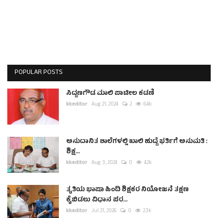
POPULAR POSTS
ಸಿದ್ದಣಗೌಡ ಮಾಲಿ ಪಾಟೀಲ ಕಡಣಿ
kkeditor
Aug 21, 2024
2
6.4k
ಅನುದಾನಿತ ಶಾಲೆಗಳಲ್ಲಿ ಖಾಲಿ ಹುದ್ದೆ ಭರ್ತಿಗೆ ಅನುಮತಿ :
ಶಿಕ್ಷ...
kkeditor
Aug 3, 2024
0
4.2k
ತೃತಿಯ ಭಾಷಾ ಹಿಂದಿ ಶಿಕ್ಷಕರ ನಿಯೋಜನೆ ತಕ್ಷಣ
ಕೈಬಿಡಲು ವಿಧಾನ ಪರ...
kkeditor
Jul 21, 2026
0
2.3k