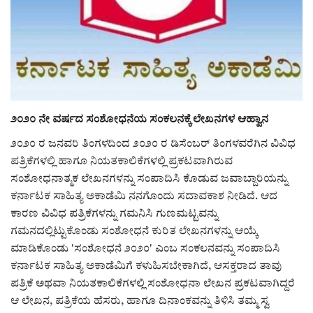
ರಾಜಕೀಯ
ಸುದ್ದಿ
e-paper (ಇ–ಪೇಪರ್‌)
೨೦೨೦ ನೇ ವರ್ಷದ ಸಂಶೋಧನೆಯ ಸಂಕಲನಕ್ಕೆ ಲೇಖನಗಳ ಆಹ್ವಾನ
ಪುಸ್ತಕ ಪರಿಚಯ
೨೦೨೦ ರ ಜನವರಿ ತಿಂಗಳದಿಂದ ೨೦೨೦ ರ ಡಿಸೆಂಬರ್ ತಿಂಗಳವರೆಗಿನ ವಿವಿಧ
ಪತ್ರಿಕೆಗಳಲ್ಲಿ ಹಾಗೂ ನಿಯತಕಾಲಿಕೆಗಳಲ್ಲಿ ಪ್ರಕಟವಾಗಿರುವ
ಅಂಕಣ
ಸಂಶೋಧನಾತ್ಮಕ ಲೇಖನಗಳನ್ನು ಸಂಪಾದಿಸಿ ಕೊಡುವ ಜವಾಬ್ದಾರಿಯನ್ನು
ಕರ್ನಾಟಕ ಸಾಹಿತ್ಯ ಅಕಾಡೆಮಿ ನನಗೊಂದು ಸದಾವಕಾಶ ನೀಡಿದೆ. ಆದ
ಸಾಧಕರ ಪರಿಚಯ
ಕಾರಣ ವಿವಿಧ ಪತ್ರಿಕೆಗಳನ್ನು ಗಮನಿಸಿ ಗುಣಮಟ್ಟವನ್ನು
ಗಮನದಲ್ಲಿಟ್ಟುಕೊಂಡು ಸಂಶೋಧನೆ ಕುರಿತ ಲೇಖನಗಳನ್ನು ಆಯ್ಕೆ
ಪತ್ರಕರ್ತರ ಪರಿಚಯ
ಮಾಡಿಕೊಂಡು 'ಸಂಶೋಧನೆ ೨೦೨೦' ಎಂಬ ಸಂಕಲನವನ್ನು ಸಂಪಾದಿಸಿ
ಕರ್ನಾಟಕ ಸಾಹಿತ್ಯ ಅಕಾಡೆಮಿಗೆ ಕಳುಹಿಸಬೇಕಾಗಿದೆ, ಆಸಕ್ತರಾದ ತಾವು
ಸಂಪಾದಕೀಯ
ಪತ್ರಿಕೆ ಅಥವಾ ನಿಯತಕಾಲಿಕೆಗಳಲ್ಲಿ ಸಂಶೋಧನಾ ಲೇಖನ ಪ್ರಕಟವಾಗಿದ್ದರೆ
ಆ ಲೇಖನ, ಪತ್ರಿಕೆಯ ಹೆಸರು, ಹಾಗೂ ದಿನಾಂಕವನ್ನು ತಿಳಿಸಿ ತಮ್ಮ ಸ್ವ