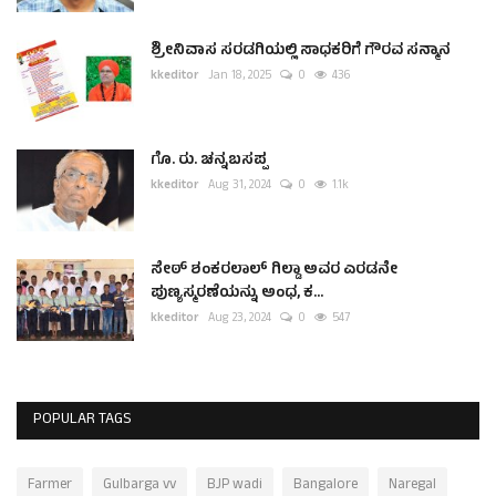
ಶ್ರೀನಿವಾಸ ಸರಡಗಿಯಲ್ಲಿ ಸಾಧಕರಿಗೆ ಗೌರವ ಸನ್ಮಾನ
kkeditor
Jan 18, 2025
0
436
ಗೊ. ರು. ಚನ್ನಬಸಪ್ಪ
kkeditor
Aug 31, 2024
0
1.1k
ಸೇಠ್ ಶಂಕರಲಾಲ್ ಗಿಲ್ಡಾ ಅವರ ಎರಡನೇ
ಪುಣ್ಯಸ್ಮರಣೆಯನ್ನು ಅಂಧ, ಕ...
kkeditor
Aug 23, 2024
0
547
POPULAR TAGS
Farmer
Gulbarga vv
BJP wadi
Bangalore
Naregal