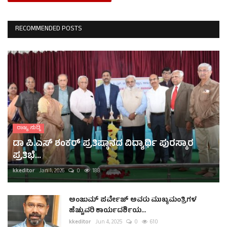
RECOMMENDED POSTS
ರಾಜ್ಯ ಸುದ್ದಿ
ಡಾ ಪಿ.ಎಸ್ ಶಂಕರ್ ಪ್ರತಿಷ್ಠಾನದ ವಿದ್ಯಾರ್ಥಿ ಪುರಸ್ಕಾರ
ಪ್ರತಿಭೆ...
kkeditor
Jan 1, 2026
0
188
ಅಂಜುಮ್ ಪರ್ವೇಜ್ ಅವರು ಮುಖ್ಯಮಂತ್ರಿಗಳ
ಹೆಚ್ಚುವರಿ ಕಾರ್ಯದರ್ಶಿಯ...
kkeditor
Jun 4, 2025
0
610