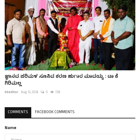
ಜ್ಞಾನದ ಪರಿಮಳ ಸೂಸಿದ ಶರಣ ಹುಗಾರ ಮಾದಯ್ಯ : ಡಾ ಕೆ
ಗಿರಿಮಲ್ಲ
kkeditor
Aug 12, 2024
0
138
COMMENTS
FACEBOOK COMMENTS
Name