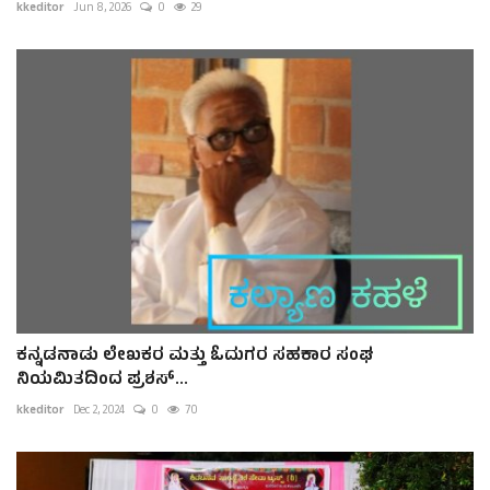
kkeditor
Jun 8, 2026
0
29
ಕನ್ನಡನಾಡು ಲೇಖಕರ ಮತ್ತು ಓದುಗರ ಸಹಕಾರ ಸಂಘ
ನಿಯಮಿತದಿಂದ ಪ್ರಶಸ್...
kkeditor
Dec 2, 2024
0
70