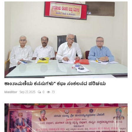
ಕಾಂತಾಮಣಿಯ ಕನಸುಗಳು" ಕಥಾ ಸಂಕಲನದ ಪರಿಚಯ
kkeditor
Sep 27, 2025
0
73