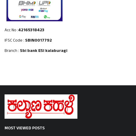
Acc No :
42165318423
IFSC Code :
SBIN0017792
Branch :
Sbi bank ESI kalaburagi
MOST VIEWED POSTS