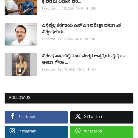
ಕೈಬಿಡಲು ವಿಧಾನ ಪರ...
kkeditor
Jul 21, 2026
0
2.3k
ಎಸ್ಸೆಸ್ಸೆಲ್ಸಿ ತರಗತಿಯ ಎಸ್ ಎ 1 ಪರೀಕ್ಷಾ ಫಲಿತಾಂಶ
ವಿಶ್ಲೇಷಣೆಯ...
kkeditor
Oct 2, 2024
0
2.3k
ವಿಶೇಷ ಸಾಧನೆಗೈದ ಬಸವೇಶ್ವರ ಆಸ್ಪತ್ರೆಯ ವೈದ್ಯೆ ಡಾ
ಅನಿತಾ ಗೌರಾ ...
kkeditor
Feb 19, 2026
0
2.2k
FOLLOW US
Facebook
X (Twitter)
Instagram
WhatsApp