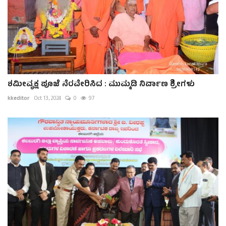
ಶಮೀವೃಕ್ಷ ಪೂಜೆ ನೆರವೇರಿಸಿದ : ಮುಮ್ಮಡಿ ನಿರ್ವಾಣ ಶ್ರೀಗಳು
kkeditor
Oct 13, 2024
0
97