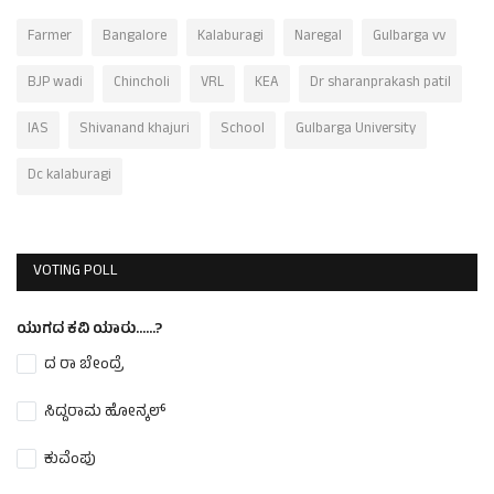
Farmer
Bangalore
Kalaburagi
Naregal
Gulbarga vv
BJP wadi
Chincholi
VRL
KEA
Dr sharanprakash patil
IAS
Shivanand khajuri
School
Gulbarga University
Dc kalaburagi
VOTING POLL
ಯುಗದ ಕವಿ ಯಾರು......?
ದ ರಾ ಬೇಂದ್ರೆ
ಸಿದ್ದರಾಮ ಹೋನ್ಕಲ್
ಕುವೆಂಪು