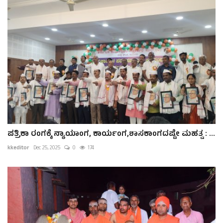
ಪತ್ರಿಕಾ ರಂಗಕ್ಕೆ ನ್ಯಾಯಾಂಗ, ಕಾರ್ಯಂಗ,ಶಾಸಕಾಂಗದಷ್ಟೇ ಮಹತ್ವ : ...
kkeditor
Dec 25, 2025
0
174