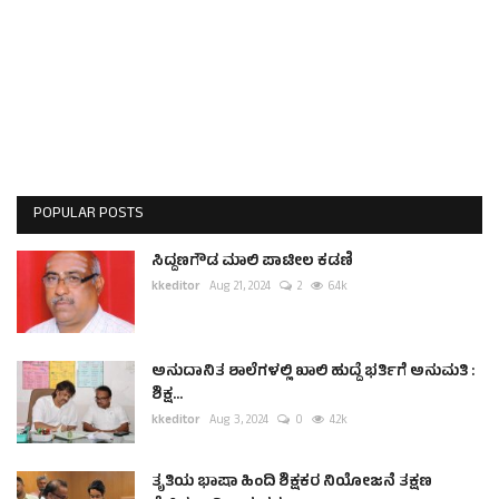
POPULAR POSTS
ಸಿದ್ದಣಗೌಡ ಮಾಲಿ ಪಾಟೀಲ ಕಡಣಿ
kkeditor
Aug 21, 2024
2
6.4k
ಅನುದಾನಿತ ಶಾಲೆಗಳಲ್ಲಿ ಖಾಲಿ ಹುದ್ದೆ ಭರ್ತಿಗೆ ಅನುಮತಿ :
ಶಿಕ್ಷ...
kkeditor
Aug 3, 2024
0
4.2k
ತೃತಿಯ ಭಾಷಾ ಹಿಂದಿ ಶಿಕ್ಷಕರ ನಿಯೋಜನೆ ತಕ್ಷಣ