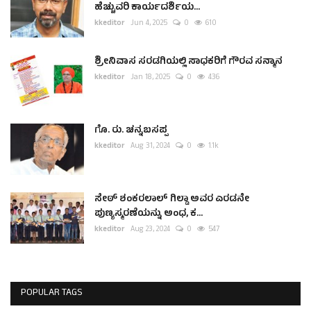
ಹೆಚ್ಚುವರಿ ಕಾರ್ಯದರ್ಶಿಯ...
kkeditor
Jun 4, 2025
0
610
ಶ್ರೀನಿವಾಸ ಸರಡಗಿಯಲ್ಲಿ ಸಾಧಕರಿಗೆ ಗೌರವ ಸನ್ಮಾನ
kkeditor
Jan 18, 2025
0
436
ಗೊ. ರು. ಚನ್ನಬಸಪ್ಪ
kkeditor
Aug 31, 2024
0
1.1k
ಸೇಠ್ ಶಂಕರಲಾಲ್ ಗಿಲ್ಡಾ ಅವರ ಎರಡನೇ
ಪುಣ್ಯಸ್ಮರಣೆಯನ್ನು ಅಂಧ, ಕ...
kkeditor
Aug 23, 2024
0
547
POPULAR TAGS