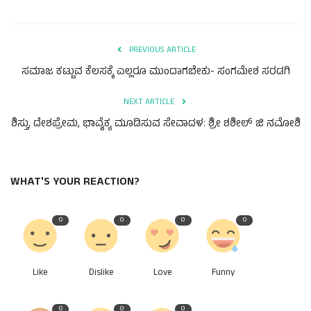
PREVIOUS ARTICLE
ಸಮಾಜ ಕಟ್ಟುವ ಕೆಲಸಕ್ಕೆ ಎಲ್ಲರೂ ಮುಂದಾಗಬೇಕು- ಸಂಗಮೇಶ ಸರಡಗಿ‌
NEXT ARTICLE
ಶಿಸ್ತು, ದೇಶಪ್ರೇಮ, ಭಾವೈಕ್ಯ ಮೂಡಿಸುವ ಸೇವಾದಳ: ಶ್ರೀ ಶಶೀಲ್ ಜಿ ನಮೋಶಿ
WHAT'S YOUR REACTION?
0
0
0
0
Like
Dislike
Love
Funny
0
0
0