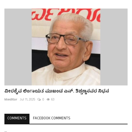
ವೀರಶೈವ ಲಿಂಗಾಯತ ಮುಖಂಡ ಎನ್. ತಿಪ್ಪಣ್ಣನವರ ನಿಧನ
kkeditor
Jul 11, 2025
0
63
COMMENTS
FACEBOOK COMMENTS