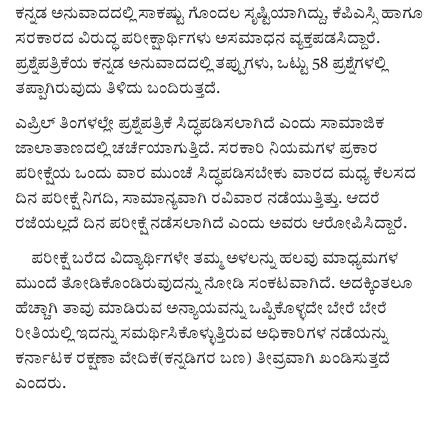
ಕವನ
ಕನ್ನಡ ಅನುವಾದದಲ್ಲಿ ಸಾಕಷ್ಟು ಗೊಂದಲ ಸೃಷ್ಟಿಯಾಗಿದ್ದು, ಕೆಪಿಎಸ್ಸಿ ಹಾಗೂ
ಸರಕಾರದ ವಿರುದ್ಧ ಪರೀಕ್ಷಾರ್ಥಿಗಳು ಅಸಮಾಧನ ವ್ಯಕ್ತಪಡಸಿದ್ದಾರೆ.
Digital Subscription
ಪ್ರಶ್ನೆಪತ್ರಿಕೆಯ ಕನ್ನಡ ಅನುವಾದದಲ್ಲಿ ತಪ್ಪುಗಳು, ಒಟ್ಟು 58 ಪ್ರಶ್ನೆಗಳಲ್ಲಿ
ತಪ್ಪಾಗಿರುವುದು ತಿಳಿದು ಬಂದಿರುತ್ತದೆ.
ಎಪ್ರಿಲ್ ತಿಂಗಳಲ್ಲೇ ಪ್ರಶ್ನೆಪತ್ರಿಕೆ ಸಿದ್ಧಪಡಿಸಲಾಗಿದೆ ಎಂದು ಸಾಮಾಜಿಕ
ಜಾಲಾತಾಣದಲ್ಲಿ ಚರ್ಚೆಯಾಗುತ್ತಿದೆ. ಸರಕಾರಿ ನಿಯಮಗಳ ಪ್ರಕಾರ
ಪರೀಕ್ಷೆಯ ಒಂದು ವಾರ ಮುಂಚೆ ಸಿದ್ಧಪಡಿಸಬೇಕು ವಾರದ ಮಧ್ಯ ಕೆಲಸದ
ದಿನ ಪರೀಕ್ಷೆ ನಿಗದಿ, ಸಾಮಾನ್ಯವಾಗಿ ರವಿವಾರ ನಡೆಯುತ್ತಿತ್ತು. ಆದರೆ
ರಜೆಯಲ್ಲದೆ ದಿನ ಪರೀಕ್ಷೆ ನಡೆಸಲಾಗಿದೆ ಎಂದು ಅವರು ಆರೋಪಿಸಿದ್ದಾರೆ.
ಪರೀಕ್ಷೆ ಬರೆದ ವಿದ್ಯಾರ್ಥಿಗಳೇ ತಮ್ಮ ಅಳಲನ್ನು ಹಲವು ಮಾಧ್ಯಮಗಳ
ಮುಂದೆ ತೋಡಿಕೊಂಡಿರುವುದನ್ನು ನೋಡಿ ಸಂಕಟವಾಗಿದೆ. ಅದಕ್ಕಿಂತಲೂ
ಹೆಚ್ಚಾಗಿ ತಾವು ಮಾಡಿರುವ ಅನ್ಯಾಯವನ್ನು ಒಪ್ಪಿಕೊಳ್ಳದೇ ಬೇರೆ ಬೇರೆ
ರೀತಿಯಲ್ಲಿ ಇದನ್ನು ಸಮರ್ಥಿಸಿಕೊಳ್ಳುತ್ತಿರುವ ಅಧಿಕಾರಿಗಳ ನಡೆಯನ್ನು
ಕರ್ನಾಟಕ ರಕ್ಷಣಾ ವೇದಿಕೆ(ಕನ್ನಡಿಗರ ಬಣ) ತೀವ್ರವಾಗಿ ಖಂಡಿಸುತ್ತದೆ
ಎಂದರು.