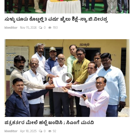
ಸುಳ್ಳು ದೂರು ಕೊಟ್ಟಲ್ಲಿ 3 ವರ್ಷ ಜೈಲು ಶಿಕ್ಷೆ-ನ್ಯಾ.ಬಿ.ವೀರಪ್ಪ
kkeditor
Nov 15, 2024
0
193
ಪತ್ರಕರ್ತರ ಮೇಲೆ ಹಲ್ಲೆ ಖಂಡಿಸಿ ; ಸಿಎಂಗೆ ಮನವಿ
kkeditor
Apr 18, 2025
0
92