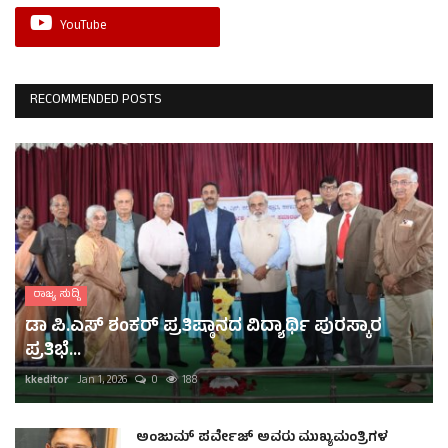
YouTube
RECOMMENDED POSTS
ರಾಜ್ಯ ಸುದ್ದಿ
ಡಾ ಪಿ.ಎಸ್ ಶಂಕರ್ ಪ್ರತಿಷ್ಠಾನದ ವಿದ್ಯಾರ್ಥಿ ಪುರಸ್ಕಾರ
ಪ್ರತಿಭೆ...
kkeditor
Jan 1, 2026
0
188
ಅಂಜುಮ್ ಪರ್ವೇಜ್ ಅವರು ಮುಖ್ಯಮಂತ್ರಿಗಳ