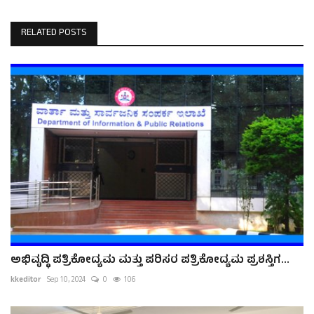
RELATED POSTS
ಅಭಿವೃದ್ಧಿ ಪತ್ರಿಕೋದ್ಯಮ ಮತ್ತು ಪರಿಸರ ಪತ್ರಿಕೋದ್ಯಮ ಪ್ರಶಸ್ತಿಗ...
kkeditor
Sep 10, 2024
0
106