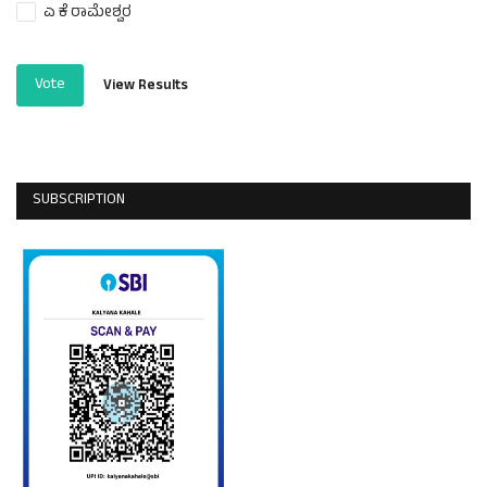
ಎ ಕೆ ರಾಮೇಶ್ವರ
Vote
View Results
SUBSCRIPTION