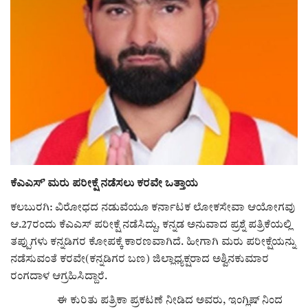
ರಾಜಕೀಯ
ಸುದ್ದಿ
e-paper (ಇ–ಪೇಪರ್‌)
ಪುಸ್ತಕ ಪರಿಚಯ
ಅಂಕಣ
ಕೆಎಎಸ್’ ಮರು ಪರೀಕ್ಷೆ ನಡೆಸಲು ಕರವೇ ಒತ್ತಾಯ
ಸಾಧಕರ ಪರಿಚಯ
ಕಲಬುರಗಿ: ವಿರೋಧದ ನಡುವೆಯೂ ಕರ್ನಾಟಕ ಲೋಕಸೇವಾ ಆಯೋಗವು
ಆ.27ರಂದು ಕೆಎಎಸ್ ಪರೀಕ್ಷೆ ನಡೆಸಿದ್ದು, ಕನ್ನಡ ಅನುವಾದ ಪ್ರಶ್ನೆ ಪತ್ರಿಕೆಯಲ್ಲಿ
ಪತ್ರಕರ್ತರ ಪರಿಚಯ
ತಪ್ಪುಗಳು ಕನ್ನಡಿಗರ ಕೋಪಕ್ಕೆ ಕಾರಣವಾಗಿದೆ. ಹೀಗಾಗಿ ಮರು ಪರೀಕ್ಷೆಯನ್ನು
ನಡೆಸುವಂತೆ ಕರವೇ(ಕನ್ನಡಿಗರ ಬಣ) ಜಿಲ್ಲಾಧ್ಯಕ್ಷರಾದ ಅಶ್ವಿನಕುಮಾರ
ಸಂಪಾದಕೀಯ
ರಂಗದಾಳ ಆಗ್ರಹಿಸಿದ್ದಾರೆ.
ಈ ಕುರಿತು ಪತ್ರಿಕಾ ಪ್ರಕಟಣೆ ನೀಡಿದ ಅವರು, ಇಂಗ್ಲಿಷ್ ನಿಂದ