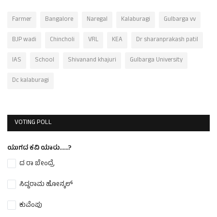
Farmer
Bangalore
Naregal
Kalaburagi
Gulbarga vv
BJP wadi
Chincholi
VRL
KEA
Dr sharanprakash patil
IAS
School
Shivanand khajuri
Gulbarga University
Dc kalaburagi
VOTING POLL
ಯುಗದ ಕವಿ ಯಾರು......?
ದ ರಾ ಬೇಂದ್ರೆ
ಸಿದ್ದರಾಮ ಹೋನ್ಕಲ್
ಕುವೆಂಪು