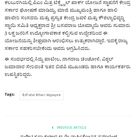
ಕವನ
ಕಲಬುರಗಿಯಲ್ಲಿ ಪಿಎಂ ಮಿತ್ರ ಟೆಕ್ಸ್ಟೈಲ್ ಪಾರ್ಕ್ ಯೋಜನೆ ಸ್ಥಾಪನೆಗೆ ಕೇಂದ್ರ
ಸರ್ಕಾರ ಘೋಷಣೆ ಮಾಡಿದ್ದು, ಮಾಜಿ ಮುಖ್ಯಮಂತ್ರಿ ಹಾಗೂ ಹಾಲಿ
Digital Subscription
ಹಾವೇರಿ ಸಂಸದರು ಮತ್ತು ಪ್ರಸ್ತುತ ಕೇಂದ್ರ ಜವಳಿ ಮತ್ತು ಕೌಶಲ್ಯಾಭಿವೃದ್ಧಿ
ಸ್ಥಾಯಿ ಸಮಿತಿ ಅಧ್ಯಕ್ಷರಾದ ಶ್ರೀ ಬಸವರಾಜ ಬೊಮ್ಮಾಯಿ ಅವರು ಸುಮಾರು
3 ಲಕ್ಷ ಜನರಿಗೆ ಉದ್ಯೋಗಾವಕಾಶ ಕಲ್ಪಿಸುವ ಉದ್ದೇಶದಿಂದ ಈ
ಯೋಜನೆಯನ್ನು ಶೀಘ್ರವಾಗಿ ಆರಂಭಿಸಲು ಉತ್ಸುಕರಾಗಿದ್ದಾರೆ. ಇದಕ್ಕೆ ರಾಜ್ಯ
ಸರ್ಕಾರ ಸಹಕರಿಸಬೇಕೆಂದು ಅವರು ಆಗ್ರಹಿಸಿದರು.
ಈ ಸಂದರ್ಭದಲ್ಲಿ ಸಿದ್ದು ಪಾಟೀಲ, ನಾಗರಾಜ ಚಿಂಚೋಳಿ, ವಿಠ್ಠಲ್
ಜಮಾದಾರ ಸೇರಿದಂತೆ ಇತರ ಬಿಜೆಪಿ ಮುಖಂಡರು ಹಾಗೂ ಕಾರ್ಯಕರ್ತರು
ಉಪಸ್ಥಿತರಿದ್ದರು.
Tags:
BJP atal Bihari Vajpayee
PREVIOUS ARTICLE