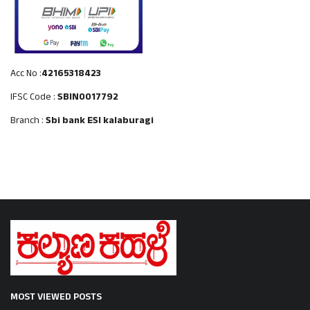
Acc No :
42165318423
IFSC Code :
SBIN0017792
Branch :
Sbi bank ESI kalaburagi
MOST VIEWED POSTS