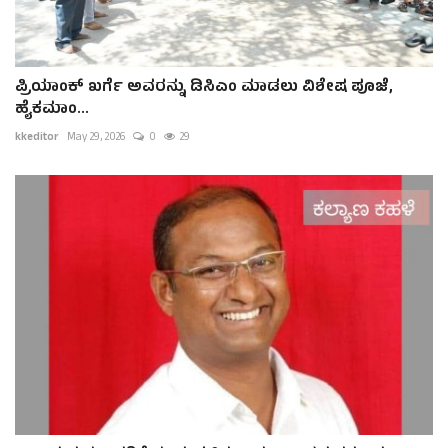
ಪ್ರಿಯಾಂಕ್ ಖರ್ಗೆ ಅವರನ್ನು ಡಿಸಿಎಂ ಮಾಡಲು ವಿಶೇಷ ಪೂಜೆ,
ಹೈಕಮಾಂ...
kkeditor
May 29, 2026
0
29