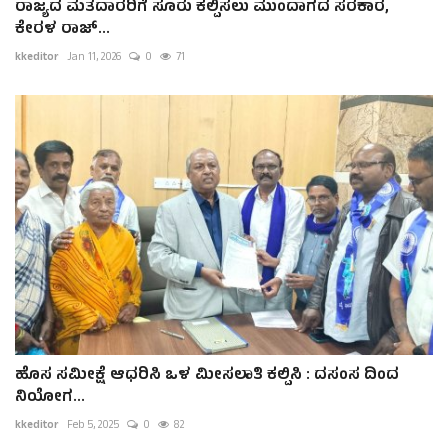
ರಾಜ್ಯದ ಮತದಾರರಿಗೆ ಸೂರು ಕಲ್ಪಿಸಲು ಮುಂದಾಗದ ಸರಕಾರ,
ಕೇರಳ ರಾಜ್...
kkeditor
Jan 11, 2026
0
71
ಹೊಸ ಸಮೀಕ್ಷೆ ಆಧರಿಸಿ ಒಳ ಮೀಸಲಾತಿ ಕಲ್ಪಿಸಿ : ದಸಂಸ ದಿಂದ
ನಿಯೋಗ...
kkeditor
Feb 5, 2025
0
82