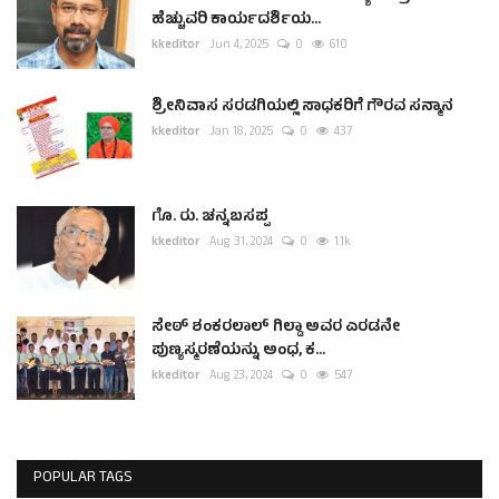
ಹೆಚ್ಚುವರಿ ಕಾರ್ಯದರ್ಶಿಯ...
kkeditor
Jun 4, 2025
0
610
ಶ್ರೀನಿವಾಸ ಸರಡಗಿಯಲ್ಲಿ ಸಾಧಕರಿಗೆ ಗೌರವ ಸನ್ಮಾನ
kkeditor
Jan 18, 2025
0
437
ಗೊ. ರು. ಚನ್ನಬಸಪ್ಪ
kkeditor
Aug 31, 2024
0
1.1k
ಸೇಠ್ ಶಂಕರಲಾಲ್ ಗಿಲ್ಡಾ ಅವರ ಎರಡನೇ
ಪುಣ್ಯಸ್ಮರಣೆಯನ್ನು ಅಂಧ, ಕ...
kkeditor
Aug 23, 2024
0
547
POPULAR TAGS