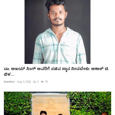
ಡಾ. ಅಜಯ್ ಸಿಂಗ್ ಅವರಿಗೆ ಸಚಿವ ಸ್ಥಾನ ನೀಡಬೇಕು: ಆಕಾಶ್ ಟಿ.
ಬಿಳ...
kkeditor
Aug 3, 2026
0
75