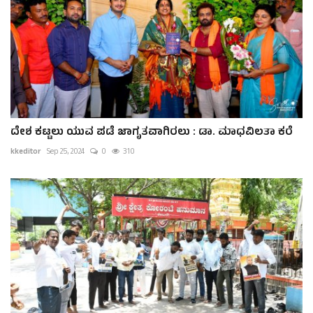
ದೇಶ ಕಟ್ಟಲು ಯುವ ಪಡೆ ಜಾಗೃತವಾಗಿರಲು : ಡಾ. ಮಾಧವಿಲತಾ ಕರೆ
kkeditor
Sep 25, 2024
0
310