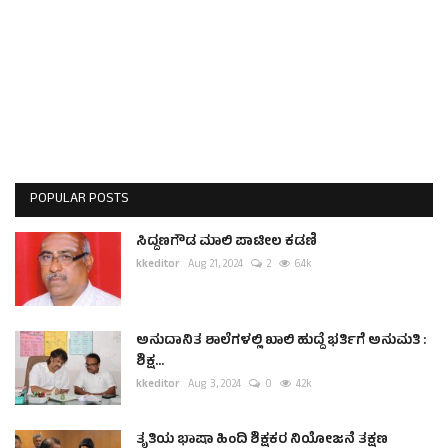
POPULAR POSTS
ಸಿದ್ದಣಗೌಡ ಮಾಲಿ ಪಾಟೀಲ ಕಡಣಿ
kkeditor
Aug 21, 2024
2
6.4k
ಅನುದಾನಿತ ಶಾಲೆಗಳಲ್ಲಿ ಖಾಲಿ ಹುದ್ದೆ ಭರ್ತಿಗೆ ಅನುಮತಿ :
ಶಿಕ್ಷ...
kkeditor
Aug 3, 2024
0
4.2k
ತೃತಿಯ ಭಾಷಾ ಹಿಂದಿ ಶಿಕ್ಷಕರ ನಿಯೋಜನೆ ತಕ್ಷಣ