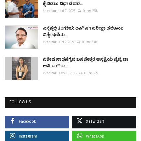
ಕೈಬಿಡಲು ವಿಧಾನ ಪರ...
kkeditor
Jul 21, 2026
0
2.3k
ಎಸ್ಸೆಸ್ಸೆಲ್ಸಿ ತರಗತಿಯ ಎಸ್ ಎ 1 ಪರೀಕ್ಷಾ ಫಲಿತಾಂಶ
ವಿಶ್ಲೇಷಣೆಯ...
kkeditor
Oct 2, 2024
0
2.3k
ವಿಶೇಷ ಸಾಧನೆಗೈದ ಬಸವೇಶ್ವರ ಆಸ್ಪತ್ರೆಯ ವೈದ್ಯೆ ಡಾ
ಅನಿತಾ ಗೌರಾ ...
kkeditor
Feb 19, 2026
0
2.2k
FOLLOW US
Facebook
X (Twitter)
Instagram
WhatsApp