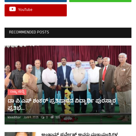
YouTube
RECOMMENDED POSTS
ರಾಜ್ಯ ಸುದ್ದಿ
ಡಾ ಪಿ.ಎಸ್ ಶಂಕರ್ ಪ್ರತಿಷ್ಠಾನದ ವಿದ್ಯಾರ್ಥಿ ಪುರಸ್ಕಾರ
ಪ್ರತಿಭೆ...
kkeditor
Jan 1, 2026
0
188
ಅಂಜುಮ್ ಪರ್ವೇಜ್ ಅವರು ಮುಖ್ಯಮಂತ್ರಿಗಳ