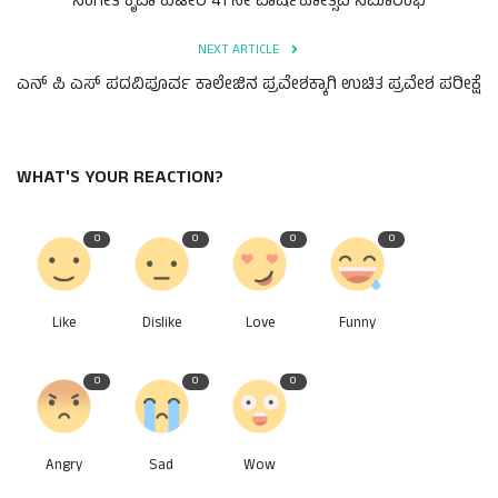
ಸಂಗೀತ ಕೃಪಾ ಕುಟೀರ 41 ನೇ ವಾರ್ಷಿಕೋತ್ಸವ ಸಮಾರಂಭ
NEXT ARTICLE
ಎನ್ ಪಿ ಎಸ್ ಪದವಿಪೂರ್ವ ಕಾಲೇಜಿನ ಪ್ರವೇಶಕ್ಕಾಗಿ ಉಚಿತ ಪ್ರವೇಶ ಪರೀಕ್ಷೆ
WHAT'S YOUR REACTION?
0
0
0
0
Like
Dislike
Love
Funny
0
0
0
Angry
Sad
Wow