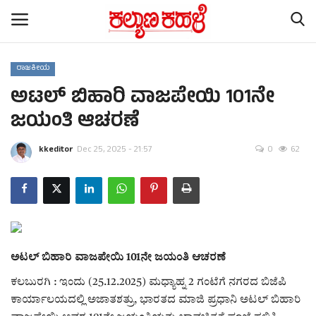
ರಾಜಕೀಯ
ಅಟಲ್ ಬಿಹಾರಿ ವಾಜಪೇಯಿ 101ನೇ
Home
ಜಯಂತಿ ಆಚರಣೆ
Subscription
kkeditor
Dec 25, 2025 - 21:57
0
62
Contact
ರಾಷ್ಟ್ರೀಯ ಸುದ್ದಿ
ರಾಜ್ಯ ಸುದ್ದಿ
ಅಟಲ್ ಬಿಹಾರಿ ವಾಜಪೇಯಿ 101ನೇ ಜಯಂತಿ ಆಚರಣೆ
ಕಲೆ - ಸಾಹಿತ್ಯ
ಕಲಬುರಗಿ : ಇಂದು (25.12.2025) ಮಧ್ಯಾಹ್ನ 2 ಗಂಟೆಗೆ ನಗರದ ಬಿಜೆಪಿ
ಕಾರ್ಯಾಲಯದಲ್ಲಿ ಅಜಾತಶತ್ರು, ಭಾರತದ ಮಾಜಿ ಪ್ರಧಾನಿ ಅಟಲ್ ಬಿಹಾರಿ
ಕ್ರೈಂ ಸ್ಟೋರಿ