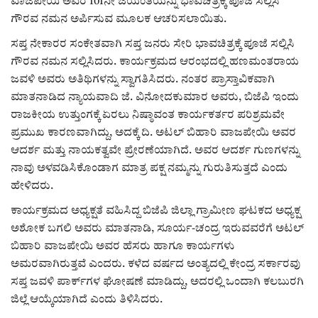
ವಾಜಪೇಯಿ ಅವರ 101ನೇ ಜಯಂತಿಯನ್ನು ಭಾವಚಿತ್ರಕ್ಕೆ ಪೂಜೆ ಸಲ್ಲಿಸಿ
ಗೌರವ ನಮನ ಅರ್ಪಿಸುವ ಮೂಲಕ ಆಚರಿಸಲಾಯಿತು.
ರಾಜಕೀಯ
ಸಪ್ತ ನೇಕಾರರ ಸಂಕೇತವಾಗಿ ಸಪ್ತ ಜನರು ಸೇರಿ ಭಾವಚಿತ್ರಕ್ಕೆ ಪೂಜೆ ಸಲ್ಲಿಸಿ
ಗೌರವ ನಮನ ಸಲ್ಲಿಸಿದರು. ಕಾರ್ಯಕ್ರಮದ ಆರಂಭದಲ್ಲಿ ಹಣಮಂತರಾಯ
ಸುದ್ದಿ
ಜವಳಿ ಅವರು ಅತಿಥಿಗಳನ್ನು ಸ್ವಾಗತಿಸಿದರು. ನಂತರ ಪ್ರಾಸ್ತಾವಿಕವಾಗಿ
ಮಾತನಾಡಿದ ನ್ಯಾಯವಾದಿ ಜೆ. ವಿನೋದಕುಮಾರ ಅವರು, ಬಿಜೆಪಿ ಇಂದು
e-paper (ಇ–ಪೇಪರ್‌)
ರಾಜಕೀಯ ಉತ್ತುಂಗಕ್ಕೆ ಏರಲು ನಿಷ್ಠಾವಂತ ಕಾರ್ಯಕರ್ತರ ಪರಿಶ್ರಮವೇ
ಪ್ರಮುಖ ಕಾರಣವಾಗಿದ್ದು, ಅದಕ್ಕೆ ದಿ. ಅಟಲ್ ಬಿಹಾರಿ ವಾಜಪೇಯಿ ಅವರ
ಪುಸ್ತಕ ಪರಿಚಯ
ಆದರ್ಶ ಮತ್ತು ನಾಯಕತ್ವವೇ ಪ್ರೇರಣೆಯಾಗಿದೆ. ಅವರ ಆದರ್ಶ ಗುಣಗಳನ್ನು
ನಾವು ಅಳವಡಿಸಿಕೊಂಡಾಗ ಮಾತ್ರ ಪಕ್ಷ ನಮ್ಮನ್ನು ಗುರುತಿಸುತ್ತದೆ ಎಂದು
ಅಂಕಣ
ಹೇಳಿದರು.
ಸಾಧಕರ ಪರಿಚಯ
ಕಾರ್ಯಕ್ರಮದ ಅಧ್ಯಕ್ಷತೆ ವಹಿಸಿದ್ದ ಬಿಜೆಪಿ ಜಿಲ್ಲಾ ಗ್ರಾಮೀಣ ಘಟಕದ ಅಧ್ಯಕ್ಷ
ಅಶೋಕ ಬಗಲಿ ಅವರು ಮಾತನಾಡಿ, ಸೂರ್ಯ-ಚಂದ್ರ ಇರುವವರೆಗೆ ಅಟಲ್
ಪತ್ರಕರ್ತರ ಪರಿಚಯ
ಬಿಹಾರಿ ವಾಜಪೇಯಿ ಅವರ ಹೆಸರು ಹಾಗೂ ಕಾರ್ಯಗಳು
ಅಮರವಾಗಿರುತ್ತವೆ ಎಂದರು. ಕಳೆದ ವರ್ಷದ ಅಂತ್ಯದಲ್ಲಿ ಕೇಂದ್ರ ಸರ್ಕಾರವು
ಸಂಪಾದಕೀಯ
ಸಪ್ತ ಜವಳಿ ಪಾರ್ಕ್‌ಗಳ ಘೋಷಣೆ ಮಾಡಿದ್ದು, ಅದರಲ್ಲಿ ಒಂದಾಗಿ ಕಲಬುರಗಿ
ಜಿಲ್ಲೆ ಆಯ್ಕೆಯಾಗಿದೆ ಎಂದು ತಿಳಿಸಿದರು.