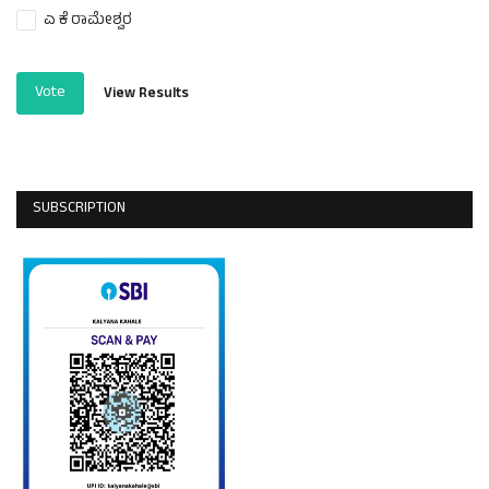
ಎ ಕೆ ರಾಮೇಶ್ವರ
Vote
View Results
SUBSCRIPTION