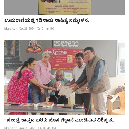
ಉಮರಾಣಿಯಲ್ಲಿ ಗಡಿನಾಡು ಸಾಹಿತ್ಯ ಸಮ್ಮೇಳನ.
kkeditor
Dec 23, 2024
0
80
‘’ಬೇಂದ್ರೆ ಕಾವ್ಯದ ಕುರಿತು ಹೊಸ ಜಿಜ್ಞಾಸೆ ಮೂಡಿಸುವ ವಿಶಿಷ್ಟ ಸ...
kkeditor
Aug 23, 2025
0
144