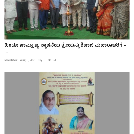
ಹಿಂದೂ ಸಾಮ್ರಾಜ್ಯ ಸ್ಥಾಪನೆಯ ಶ್ರೇಯಸ್ಸು ಶಿವಾಜಿ ಮಹಾರಾಜರಿಗೆ –
...
kkeditor
Aug 3, 2025
0
94