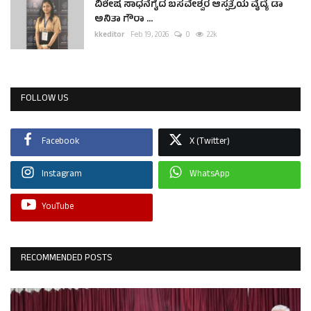
ವಿಶೇಷ ಸಾಧನೆಗೈದ ಬಸವೇಶ್ವರ ಆಸ್ಪತ್ರೆಯ ವೈದ್ಯೆ ಡಾ
ಅನಿತಾ ಗೌರಾ ...
kkeditor
Feb 19, 2026
0
2.2k
FOLLOW US
Facebook
X (Twitter)
Instagram
WhatsApp
YouTube
RECOMMENDED POSTS