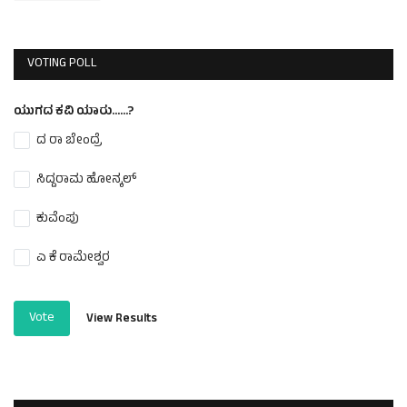
VOTING POLL
ಯುಗದ ಕವಿ ಯಾರು......?
ದ ರಾ ಬೇಂದ್ರೆ
ಸಿದ್ದರಾಮ ಹೋನ್ಕಲ್
ಕುವೆಂಪು
ಎ ಕೆ ರಾಮೇಶ್ವರ
Vote
View Results