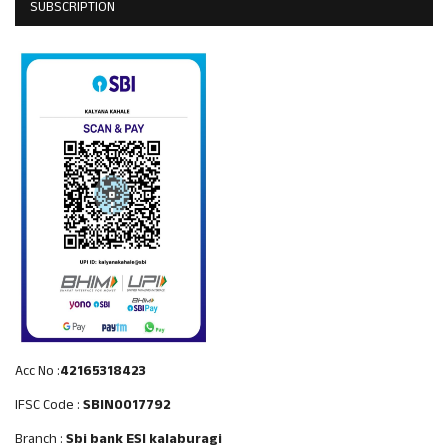
SUBSCRIPTION
Acc No :
42165318423
IFSC Code :
SBIN0017792
Branch :
Sbi bank ESI kalaburagi