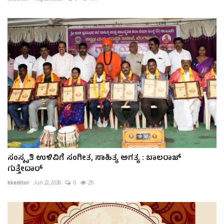
ಸಂಸ್ಕೃತಿ ಉಳಿವಿಗೆ ಸಂಗೀತ, ಸಾಹಿತ್ಯ ಅಗತ್ಯ : ಬಾಲರಾಜ್
ಗುತ್ತೇದಾರ್
kkeditor
Jun 22, 2026
0
25