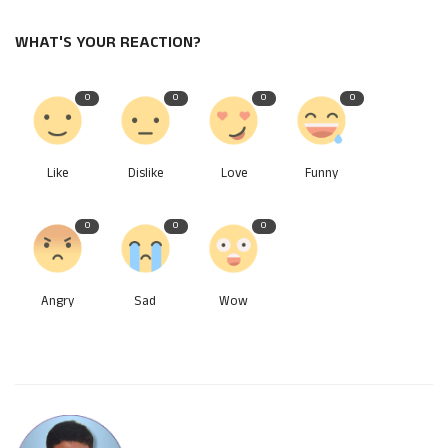
WHAT'S YOUR REACTION?
0
0
0
0
Like
Dislike
Love
Funny
0
0
0
Angry
Sad
Wow