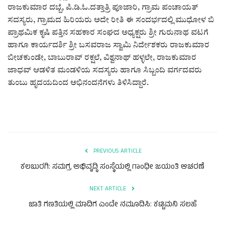
ಕವನ
ರಾಜಕುಮಾರ ದಬ್ಬೆ, ಪಿ.ಡಿ.ಓ.ದತ್ತಾತ್ರಿ ಪೂಜಾರಿ, ಗ್ರಾಮ ಪಂಚಾಯತ್
ಸದಸ್ಯರು, ಗ್ರಾಮದ ಹಿರಿಯರು ಅದೇ ರೀತಿ ಈ ಸಂದರ್ಭದಲ್ಲಿ ಮುಧೋಳ ಬಿ
Digital Subscription
ಪ್ರಾಥಮಿಕ ಕೃಷಿ ಪತ್ತಿನ ಸಹಕಾರ ಸಂಘದ ಅಧ್ಯಕ್ಷರು ಶ್ರೀ ಗುರುನಾಥ ವಟಗೆ
ಹಾಗೂ ಕಾರ್ಯದರ್ಶಿ ಶ್ರೀ ಬಸವರಾಜ ಸ್ವಾಮಿ ನಿರ್ದೇಶಕರು ರಾಜಕುಮಾರ
ಬೀಚಕುಂಡೇ, ಬಾಬುರಾವ್ ರಕ್ಷಲೆ, ವಿಶ್ವನಾಥ್ ಹಳ್ಳಲೇ, ರಾಜಕುಮಾರ
ಜಾಧವ್ ಆಡಳಿತ ಮಂಡಳಿಯ ಸದಸ್ಯರು ಹಾಗೂ ಸಿಬ್ಬಂದಿ ವರ್ಗದವರು
ತುಂಬು ಹೃದಯದಿಂದ ಅಭಿನಂದನೆಗಳು ತಿಳಿಸಿದ್ದಾರೆ.
PREVIOUS ARTICLE
ಕಲಬುರಗಿ: ಸಮಗ್ರ ಅಭಿವೃದ್ಧಿ ಸಂಸ್ಥೆಯಲ್ಲಿ ಗಾಂಧೀ ಜಯಂತಿ ಆಚರಣೆ
NEXT ARTICLE
ಜಾತಿ ಗಣತಿಯಲ್ಲಿ ಮಾದಿಗ ಎಂದೇ ನಮೂದಿಸಿ: ಕಟ್ಟಿಮನಿ ಸಲಹೆ