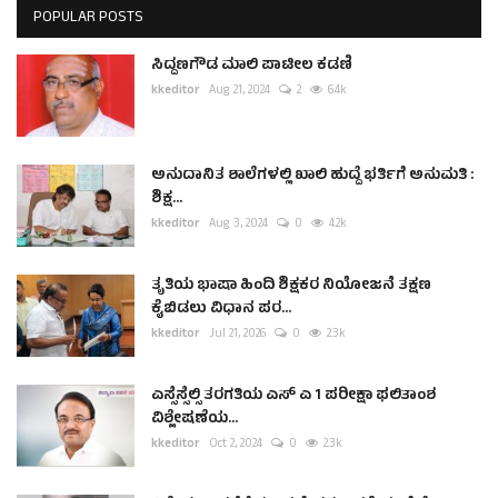
POPULAR POSTS
ಸಿದ್ದಣಗೌಡ ಮಾಲಿ ಪಾಟೀಲ ಕಡಣಿ
kkeditor
Aug 21, 2024
2
6.4k
ಅನುದಾನಿತ ಶಾಲೆಗಳಲ್ಲಿ ಖಾಲಿ ಹುದ್ದೆ ಭರ್ತಿಗೆ ಅನುಮತಿ :
ಶಿಕ್ಷ...
kkeditor
Aug 3, 2024
0
4.2k
ತೃತಿಯ ಭಾಷಾ ಹಿಂದಿ ಶಿಕ್ಷಕರ ನಿಯೋಜನೆ ತಕ್ಷಣ
ಕೈಬಿಡಲು ವಿಧಾನ ಪರ...
kkeditor
Jul 21, 2026
0
2.3k
ಎಸ್ಸೆಸ್ಸೆಲ್ಸಿ ತರಗತಿಯ ಎಸ್ ಎ 1 ಪರೀಕ್ಷಾ ಫಲಿತಾಂಶ
ವಿಶ್ಲೇಷಣೆಯ...
kkeditor
Oct 2, 2024
0
2.3k