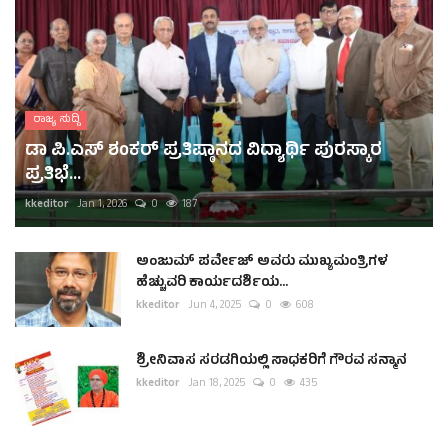
ರಾಜ್ಯ ಸುದ್ದಿ
ಡಾ ಪಿ.ಎಸ್ ಶಂಕರ್ ಪ್ರತಿಷ್ಠಾನದ ವಿದ್ಯಾರ್ಥಿ ಪುರಸ್ಕಾರ
ಪ್ರತಿಭೆ...
kkeditor
Jan 1, 2026
0
187
ಅಂಜುಮ್ ಪರ್ವೇಜ್ ಅವರು ಮುಖ್ಯಮಂತ್ರಿಗಳ
ಹೆಚ್ಚುವರಿ ಕಾರ್ಯದರ್ಶಿಯ...
kkeditor
Jun 4, 2025
0
608
ಶ್ರೀನಿವಾಸ ಸರಡಗಿಯಲ್ಲಿ ಸಾಧಕರಿಗೆ ಗೌರವ ಸನ್ಮಾನ
kkeditor
Jan 18, 2025
0
435