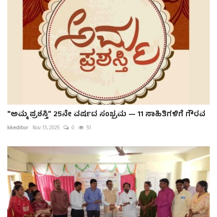
"ಅಮ್ಮ ಪ್ರಶಸ್ತಿ” 25ನೇ ವರ್ಷದ ಸಂಭ್ರಮ — 11 ಸಾಹಿತಿಗಳಿಗೆ ಗೌರವ
kkeditor
Nov 13, 2025
0
51