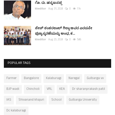
ಗೊ. ರು. ಚನ್ನಬಸಪ್ಪ
kkeditor
Aug 31, 2024
0
1.1k
ಸೇಠ್ ಶಂಕರಲಾಲ್ ಗಿಲ್ಡಾ ಅವರ ಎರಡನೇ
ಪುಣ್ಯಸ್ಮರಣೆಯನ್ನು ಅಂಧ, ಕ...
kkeditor
Aug 23, 2024
0
546
POPULAR TAGS
Farmer
Bangalore
Kalaburagi
Naregal
Gulbarga vv
BJP wadi
Chincholi
VRL
KEA
Dr sharanprakash patil
IAS
Shivanand khajuri
School
Gulbarga University
Dc kalaburagi