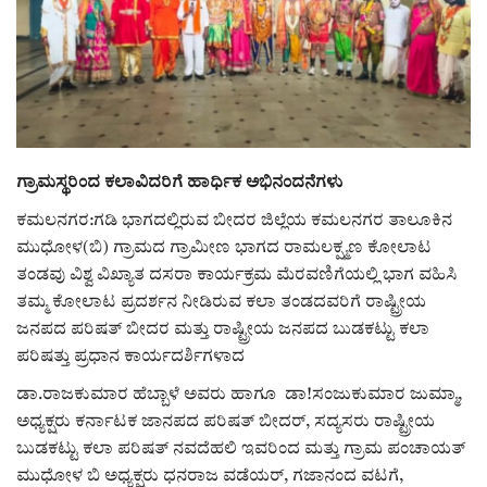
ರಾಜಕೀಯ
ಸುದ್ದಿ
e-paper (ಇ–ಪೇಪರ್‌)
ಗ್ರಾಮಸ್ಥರಿಂದ ಕಲಾವಿದರಿಗೆ ಹಾರ್ಧಿಕ ಅಭಿನಂದನೆಗಳು
ಪುಸ್ತಕ ಪರಿಚಯ
ಕಮಲನಗರ:ಗಡಿ ಭಾಗದಲ್ಲಿರುವ ಬೀದರ ಜಿಲ್ಲೆಯ ಕಮಲನಗರ ತಾಲೂಕಿನ
ಮುಧೋಳ(ಬಿ) ಗ್ರಾಮದ ಗ್ರಾಮೀಣ ಭಾಗದ ರಾಮಲಕ್ಷ್ಮಣ ಕೋಲಾಟ
ಅಂಕಣ
ತಂಡವು ವಿಶ್ವ ವಿಖ್ಯಾತ ದಸರಾ ಕಾರ್ಯಕ್ರಮ ಮೆರವಣಿಗೆಯಲ್ಲಿ ಭಾಗ ವಹಿಸಿ
ತಮ್ಮ ಕೋಲಾಟ ಪ್ರದರ್ಶನ ನೀಡಿರುವ ಕಲಾ ತಂಡದವರಿಗೆ ರಾಷ್ಟ್ರೀಯ
ಸಾಧಕರ ಪರಿಚಯ
ಜನಪದ ಪರಿಷತ್ ಬೀದರ ಮತ್ತು ರಾಷ್ಟ್ರೀಯ ಜನಪದ ಬುಡಕಟ್ಟು ಕಲಾ
ಪರಿಷತ್ತು ಪ್ರಧಾನ ಕಾರ್ಯದರ್ಶಿಗಳಾದ
ಪತ್ರಕರ್ತರ ಪರಿಚಯ
ಡಾ.ರಾಜಕುಮಾರ ಹೆಬ್ಬಾಳೆ ಅವರು ಹಾಗೂ ಡಾ!ಸಂಜುಕುಮಾರ ಜುಮ್ಮಾ,
ಅಧ್ಯಕ್ಷರು ಕರ್ನಾಟಕ ಜಾನಪದ ಪರಿಷತ್ ಬೀದರ್, ಸದ್ಯಸರು ರಾಷ್ಟ್ರೀಯ
ಸಂಪಾದಕೀಯ
ಬುಡಕಟ್ಟು ಕಲಾ ಪರಿಷತ್ ನವದೆಹಲಿ ಇವರಿಂದ ಮತ್ತು ಗ್ರಾಮ ಪಂಚಾಯತ್
ಮುಧೋಳ ಬಿ ಅಧ್ಯಕ್ಷರು ಧನರಾಜ ವಡೆಯರ್, ಗಜಾನಂದ ವಟಗೆ,