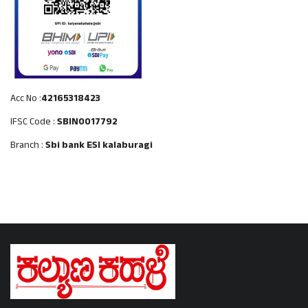
Acc No :
42165318423
IFSC Code :
SBIN0017792
Branch :
Sbi bank ESI kalaburagi