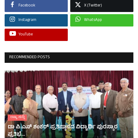
Facebook
X (Twitter)
Instagram
WhatsApp
YouTube
RECOMMENDED POSTS
ರಾಜ್ಯ ಸುದ್ದಿ
ಡಾ ಪಿ.ಎಸ್ ಶಂಕರ್ ಪ್ರತಿಷ್ಠಾನದ ವಿದ್ಯಾರ್ಥಿ ಪುರಸ್ಕಾರ
ಪ್ರತಿಭೆ...