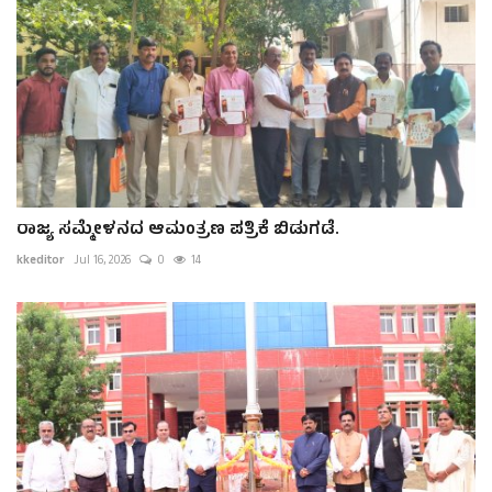
ರಾಜ್ಯ ಸಮ್ಮೇಳನದ ಆಮಂತ್ರಣ ಪತ್ರಿಕೆ ಬಿಡುಗಡೆ.
kkeditor
Jul 16, 2026
0
14