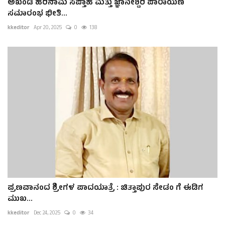
ಅಖಂಡ ಹರಿನಾಮ ಸಪ್ತಾಹ ಮತ್ತು ಜ್ಞಾನೇಶ್ವರಿ ಪಾರಾಯಣ
ಸಮಾರಂಭ ಭೀತಿ...
kkeditor
Apr 20, 2025
0
138
ಪ್ರಣವಾನಂದ ಶ್ರೀಗಳ ಪಾದಯಾತ್ರೆ : ಚಿತ್ತಾಪುರ ಸೇಡಂ ಗೆ ಈಡಿಗ
ಮುಖ...
kkeditor
Dec 24, 2025
0
34