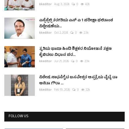
kkeditor
Aug 3, 2024
0
4.2k
ಎಸ್ಸೆಸ್ಸೆಲ್ಸಿ ತರಗತಿಯ ಎಸ್ ಎ 1 ಪರೀಕ್ಷಾ ಫಲಿತಾಂಶ
ವಿಶ್ಲೇಷಣೆಯ...
kkeditor
Oct 2, 2024
0
2.3k
ತೃತಿಯ ಭಾಷಾ ಹಿಂದಿ ಶಿಕ್ಷಕರ ನಿಯೋಜನೆ ತಕ್ಷಣ
ಕೈಬಿಡಲು ವಿಧಾನ ಪರ...
kkeditor
Jul 21, 2026
0
2.3k
ವಿಶೇಷ ಸಾಧನೆಗೈದ ಬಸವೇಶ್ವರ ಆಸ್ಪತ್ರೆಯ ವೈದ್ಯೆ ಡಾ
ಅನಿತಾ ಗೌರಾ ...
kkeditor
Feb 19, 2026
0
2.2k
FOLLOW US