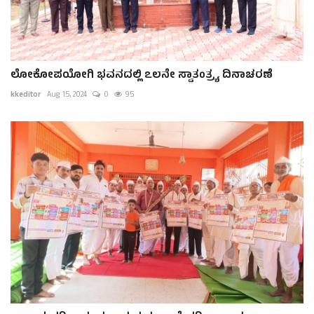
ಲೋಕೋಪಯೋಗಿ ಭವನದಲ್ಲಿ ೭೮ನೇ ಸ್ವಾತಂತ್ರ‍್ಯ ದಿನಾಚರಣೆ
kkeditor
Aug 15, 2024
0
95