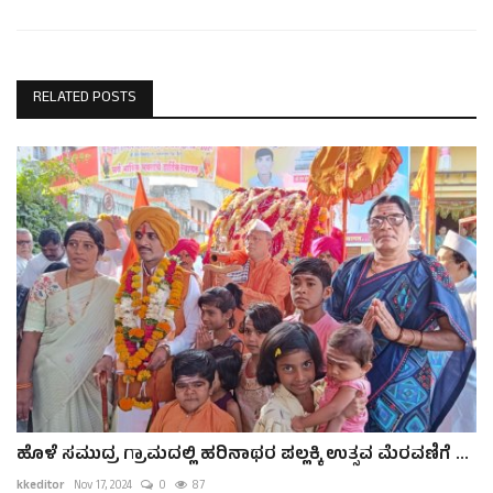
RELATED POSTS
ಹೊಳೆ ಸಮುದ್ರ ಗ್ರಾಮದಲ್ಲಿ ಹರಿನಾಥರ ಪಲ್ಲಕ್ಕಿ ಉತ್ಸವ ಮೆರವಣಿಗೆ ...
kkeditor
Nov 17, 2024
0
87