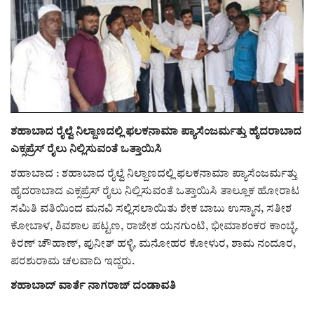
ರಾಜಕೀಯ
ಸುದ್ದಿ
e-paper (ಇ–ಪೇಪರ್‌)
ಶಹಾಬಾದ ರೈಲ್ವೆ ನಿಲ್ದಾಣದಲ್ಲಿ ಫಲಕನಾಮಾ ಪ್ಯಾಸೆಂಜರ್ಮತ್ತು ಹೈದರಾಬಾದ
ಪುಸ್ತಕ ಪರಿಚಯ
ಎಕ್ಸಪ್ರೆಸ್ ರೈಲು ನಿಲ್ಲಿಸುವಂತೆ ಒತ್ತಾಯಿಸಿ
ಅಂಕಣ
ಶಹಾಬಾದ : ಶಹಾಬಾದ ರೈಲ್ವೆ ನಿಲ್ದಾಣದಲ್ಲಿ ಫಲಕನಾಮಾ ಪ್ಯಾಸೆಂಜರ್ಮತ್ತು
ಹೈದರಾಬಾದ ಎಕ್ಸಪ್ರೆಸ್ ರೈಲು ನಿಲ್ಲಿಸುವಂತೆ ಒತ್ತಾಯಿಸಿ ತಾಲ್ಲೂಕ ಹೋರಾಟ
ಸಾಧಕರ ಪರಿಚಯ
ಸಮಿತಿ ವತಿಯಿಂದ ಮನವಿ ಸಲ್ಲಿಸಲಾಯಿತು ಶೇಕ ಬಾಬು ಉಸ್ಮಾನ, ಸತೀಶ
ಕೋಬಾಳ, ಶಿವಶಾಲ ಪಟ್ಟಣ, ರಾಜೇಶ ಯನಗುಂಟಿ, ಭೀಮಾಶಂಕರ ಕಾಂಬ್ಳೆ,
ಪತ್ರಕರ್ತರ ಪರಿಚಯ
ಕಿರಣ್ ಚೌಹಾಣ್, ಪುನೀತ್ ಹಳ್ಳಿ, ಮನೋಹರ ಕೋಳುರ, ಶಾಮ ನಂದೂರ,
ಪರಶುರಾಮ ಚಲವಾದಿ ಇದ್ದರು.
ಸಂಪಾದಕೀಯ
ಶಹಾಬಾದ್ ವಾರ್ತೆ ನಾಗರಾಜ್ ದಂಡಾವತಿ