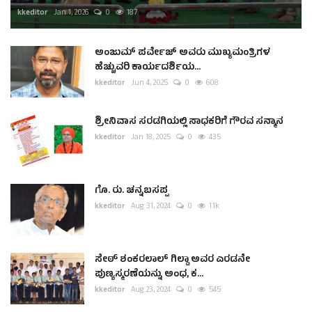
kkeditor
Jan 1, 2026
0
187
ಅಂಜುಮ್ ಪರ್ವೇಜ್ ಅವರು ಮುಖ್ಯಮಂತ್ರಿಗಳ
ಹೆಚ್ಚುವರಿ ಕಾರ್ಯದರ್ಶಿಯ...
kkeditor
Jun 4, 2025
0
608
ಶ್ರೀನಿವಾಸ ಸರಡಗಿಯಲ್ಲಿ ಸಾಧಕರಿಗೆ ಗೌರವ ಸನ್ಮಾನ
kkeditor
Jan 18, 2025
0
435
ಗೊ. ರು. ಚನ್ನಬಸಪ್ಪ
kkeditor
Aug 31, 2024
0
1.1k
ಸೇಠ್ ಶಂಕರಲಾಲ್ ಗಿಲ್ಡಾ ಅವರ ಎರಡನೇ
ಪುಣ್ಯಸ್ಮರಣೆಯನ್ನು ಅಂಧ, ಕ...
kkeditor
Aug 23, 2024
0
545