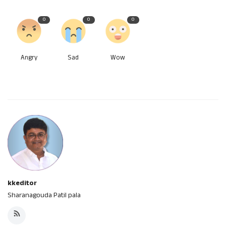
0
0
0
Angry
Sad
Wow
kkeditor
Sharanagouda Patil pala