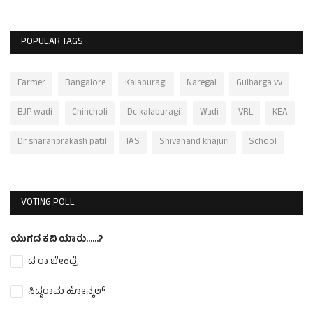
POPULAR TAGS
Farmer
Bangalore
Kalaburagi
Naregal
Gulbarga vv
BJP wadi
Chincholi
Dc kalaburagi
Wadi
VRL
KEA
Dr sharanprakash patil
IAS
Shivanand khajuri
School
VOTING POLL
ಯುಗದ ಕವಿ ಯಾರು......?
ದ ರಾ ಬೇಂದ್ರೆ
ಸಿದ್ದರಾಮ ಹೋನ್ಕಲ್