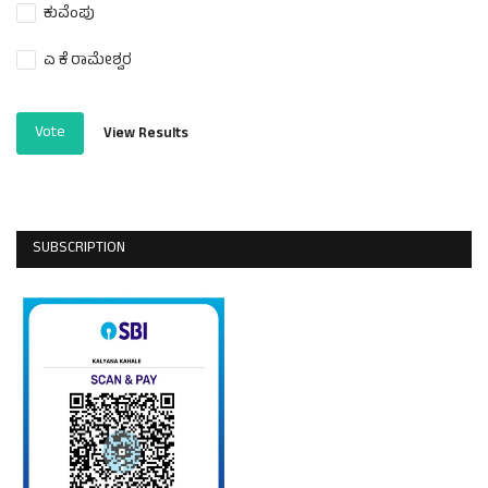
ಕುವೆಂಪು
ಎ ಕೆ ರಾಮೇಶ್ವರ
Vote
View Results
SUBSCRIPTION