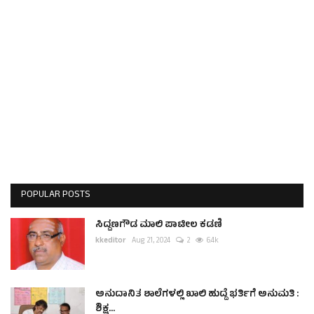
POPULAR POSTS
ಸಿದ್ದಣಗೌಡ ಮಾಲಿ ಪಾಟೀಲ ಕಡಣಿ
kkeditor
Aug 21, 2024
2
6.4k
ಅನುದಾನಿತ ಶಾಲೆಗಳಲ್ಲಿ ಖಾಲಿ ಹುದ್ದೆ ಭರ್ತಿಗೆ ಅನುಮತಿ :
ಶಿಕ್ಷ...