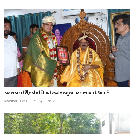
ನಾಲವಾರ ಶ್ರೀಮಠದಿಂದ ಜನಕಲ್ಯಾಣ: ಡಾ.ಅಜಯಸಿಂಗ್
kkeditor
Oct 18, 2024
0
74