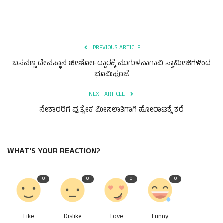
ಕವನ
Digital Subscription
PREVIOUS ARTICLE
ಬಸವಣ್ಣ ದೇವಸ್ಥಾನ ಜೀರ್ಣೋದ್ದಾರಕ್ಕೆ ಮುಗುಳನಾಗಾವಿ ಸ್ವಾಮೀಜಿಗಳಿಂದ
ಭೂಮಿಪೂಜೆ
NEXT ARTICLE
ನೇಕಾರರಿಗೆ ಪ್ರತ್ಯೇಕ ಮೀಸಲಾತಿಗಾಗಿ ಹೋರಾಟಕ್ಕೆ ಕರೆ
WHAT'S YOUR REACTION?
0
0
0
0
Like
Dislike
Love
Funny