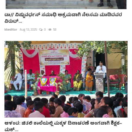
ಡಾ// ವಿಷ್ಣುವರ್ಧನ್ ಸಮಾಧಿ ಅಕ್ರಮವಾಗಿ ನೆಲಸಮ ಮಾಡಿದವರ
ವಿರುದ್...
kkeditor
Aug 13, 2025
0
58
ಆಳಂದ: ಚಿತಲಿ ಶಾಲೆಯಲ್ಲಿ ಮಕ್ಕಳ ದಿನಾಚರಣೆ ಅಂಗವಾಗಿ ಶಿಕ್ಷಕ–
ಮಕ್...