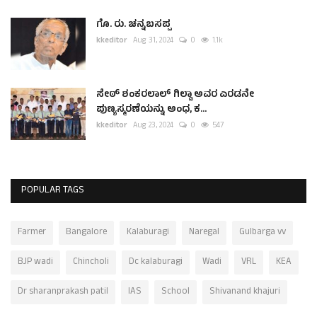
ಗೊ. ರು. ಚನ್ನಬಸಪ್ಪ
kkeditor
Aug 31, 2024
0
1.1k
ಸೇಠ್ ಶಂಕರಲಾಲ್ ಗಿಲ್ಡಾ ಅವರ ಎರಡನೇ
ಪುಣ್ಯಸ್ಮರಣೆಯನ್ನು ಅಂಧ, ಕ...
kkeditor
Aug 23, 2024
0
547
POPULAR TAGS
Farmer
Bangalore
Kalaburagi
Naregal
Gulbarga vv
BJP wadi
Chincholi
Dc kalaburagi
Wadi
VRL
KEA
Dr sharanprakash patil
IAS
School
Shivanand khajuri