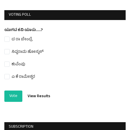
VOTING POLL
ಯುಗದ ಕವಿ ಯಾರು......?
ದ ರಾ ಬೇಂದ್ರೆ
ಸಿದ್ದರಾಮ ಹೋನ್ಕಲ್
ಕುವೆಂಪು
ಎ ಕೆ ರಾಮೇಶ್ವರ
Vote
View Results
SUBSCRIPTION