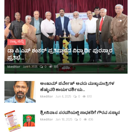
ರಾಜ್ಯ ಸುದ್ದಿ
ಡಾ ಪಿ.ಎಸ್ ಶಂಕರ್ ಪ್ರತಿಷ್ಠಾನದ ವಿದ್ಯಾರ್ಥಿ ಪುರಸ್ಕಾರ
ಪ್ರತಿಭೆ...
kkeditor
Jan 1, 2026
0
188
ಅಂಜುಮ್ ಪರ್ವೇಜ್ ಅವರು ಮುಖ್ಯಮಂತ್ರಿಗಳ
ಹೆಚ್ಚುವರಿ ಕಾರ್ಯದರ್ಶಿಯ...
kkeditor
Jun 4, 2025
0
610
ಶ್ರೀನಿವಾಸ ಸರಡಗಿಯಲ್ಲಿ ಸಾಧಕರಿಗೆ ಗೌರವ ಸನ್ಮಾನ
kkeditor
Jan 18, 2025
0
436