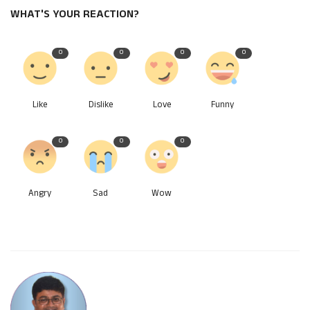
WHAT'S YOUR REACTION?
0
0
0
0
Like
Dislike
Love
Funny
0
0
0
Angry
Sad
Wow