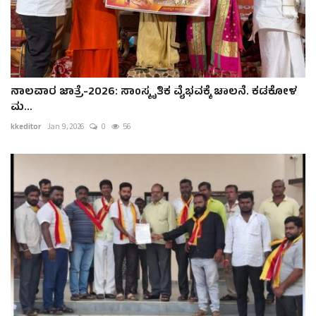
ನಾಲವಾರ ಜಾತ್ರೆ-2026: ಸಾಂಸ್ಕೃತಿಕ ವೈಭವಕ್ಕೆ ಚಾಲನೆ. ಕಡಕೋಳ
ಮ...
kkeditor
Jan 9, 2026
0
56