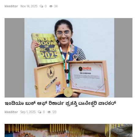
kkeditor
Nov 14, 2025
0
34
ಇಂಡಿಯಾ ಬುಕ್ ಆಫ್ ರಿಕಾರ್ಡ ಪ್ರಶಸ್ತಿ ದಾನೇಶ್ವರಿ ವಾರಕರ್
kkeditor
Sep 1, 2025
0
123