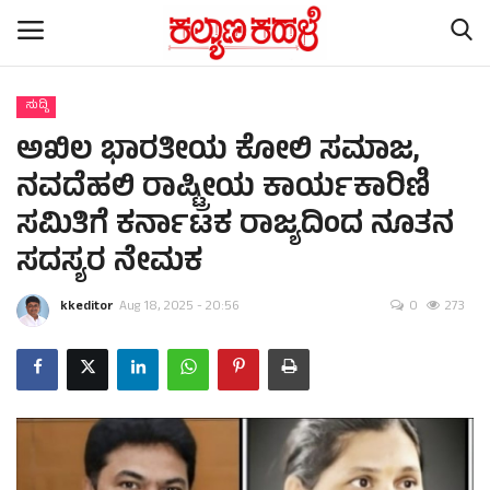
ಸುದ್ದಿ
ಅಖಿಲ ಭಾರತೀಯ ಕೋಲಿ ಸಮಾಜ,
Home
ನವದೆಹಲಿ ರಾಷ್ಟ್ರೀಯ ಕಾರ್ಯಕಾರಿಣಿ
Contact
ಸಮಿತಿಗೆ ಕರ್ನಾಟಕ ರಾಜ್ಯದಿಂದ ನೂತನ
ಸದಸ್ಯರ ನೇಮಕ
Subscription
kkeditor
Aug 18, 2025 - 20:56
0
273
ರಾಷ್ಟ್ರೀಯ ಸುದ್ದಿ
ರಾಜ್ಯ ಸುದ್ದಿ
ಕಲೆ - ಸಾಹಿತ್ಯ
ಕ್ರೈಂ ಸ್ಟೋರಿ