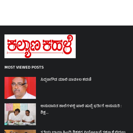
MOST VIEWED POSTS
ಸಿದ್ದಣಗೌಡ ಮಾಲಿ ಪಾಟೀಲ ಕಡಣಿ
ಅನುದಾನಿತ ಶಾಲೆಗಳಲ್ಲಿ ಖಾಲಿ ಹುದ್ದೆ ಭರ್ತಿಗೆ ಅನುಮತಿ :
ಶಿಕ್ಷ...
ತೃತಿಯ ಭಾಷಾ ಹಿಂದಿ ಶಿಕ್ಷಕರ ನಿಯೋಜನೆ ತಕ್ಷಣ ಕೈಬಿಡಲು