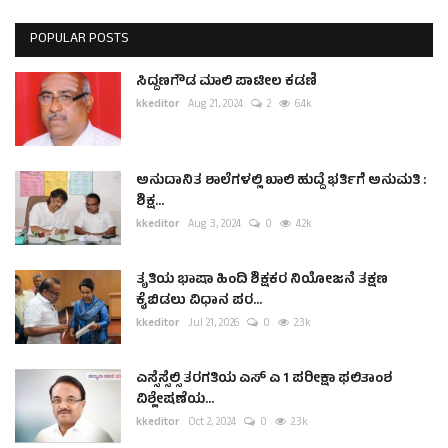
POPULAR POSTS
ಸಿದ್ದಣಗೌಡ ಮಾಲಿ ಪಾಟೀಲ ಕಡಣಿ
kkeditor
Aug 21, 2024
2
6.4k
ಅನುದಾನಿತ ಶಾಲೆಗಳಲ್ಲಿ ಖಾಲಿ ಹುದ್ದೆ ಭರ್ತಿಗೆ ಅನುಮತಿ :
ಶಿಕ್ಷ...
kkeditor
Aug 3, 2024
0
4.2k
ತೃತಿಯ ಭಾಷಾ ಹಿಂದಿ ಶಿಕ್ಷಕರ ನಿಯೋಜನೆ ತಕ್ಷಣ
ಕೈಬಿಡಲು ವಿಧಾನ ಪರ...
kkeditor
Jul 21, 2026
0
2.3k
ಎಸ್ಸೆಸ್ಸೆಲ್ಸಿ ತರಗತಿಯ ಎಸ್ ಎ 1 ಪರೀಕ್ಷಾ ಫಲಿತಾಂಶ
ವಿಶ್ಲೇಷಣೆಯ...
kkeditor
Oct 2, 2024
0
2.3k