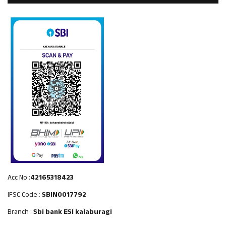
Acc No :
42165318423
IFSC Code :
SBIN0017792
Branch :
Sbi bank ESI kalaburagi