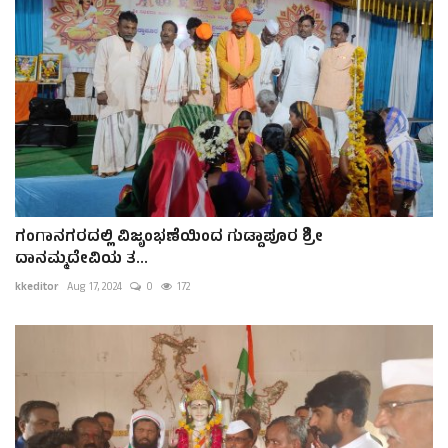
ಗಂಗಾನಗರದಲ್ಲಿ ವಿಜೃಂಭಣೆಯಿಂದ ಗುಡ್ದಾಪೂರ ಶ್ರೀ
ದಾನಮ್ಮದೇವಿಯ ತ...
kkeditor
Aug 17, 2024
0
172