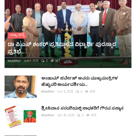
ರಾಜ್ಯ ಸುದ್ದಿ
ಡಾ ಪಿ.ಎಸ್ ಶಂಕರ್ ಪ್ರತಿಷ್ಠಾನದ ವಿದ್ಯಾರ್ಥಿ ಪುರಸ್ಕಾರ
ಪ್ರತಿಭೆ...
kkeditor
Jan 1, 2026
0
187
ಅಂಜುಮ್ ಪರ್ವೇಜ್ ಅವರು ಮುಖ್ಯಮಂತ್ರಿಗಳ
ಹೆಚ್ಚುವರಿ ಕಾರ್ಯದರ್ಶಿಯ...
kkeditor
Jun 4, 2025
0
608
ಶ್ರೀನಿವಾಸ ಸರಡಗಿಯಲ್ಲಿ ಸಾಧಕರಿಗೆ ಗೌರವ ಸನ್ಮಾನ
kkeditor
Jan 18, 2025
0
435