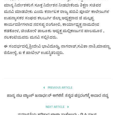
ಮಾನ್ಯ ನಿರ್ದೇಶಕರಿಗೆ ಸೂಕ್ತ ನಿರ್ದೇಶನ ನೀಡಬೇಕೆಂದು ಶಿಕ್ಷಣ ಸಚಿವರ
ಮನವಿ ಮಾಡಬೇಕು ಎಂದು ಕರ್ನಾಟಕ ರಾಜ್ಯ ಪದವಿ ಪೂರ್ವ ಕಾಲೇಜುಗಳ
ಉಪನ್ಯಾಸಕರ ಸಂಘದ ಕಲಬುರ್ಗಿ ಜಿಲ್ಲಾ ಅಧ್ಯಕ್ಷರಾದ ಜೆ ಮಲ್ಲಪ್ಪ
ಕಾರ್ಯದರ್ಶಿಗಳಾದ ನರಸಪ್ಪ ರಂಗೋಲಿ, ಕಾರ್ಯಾಧ್ಯಕ್ಷ ನಾಮದೇವ
ಕಡಕೋಳ, ಚಿಂಚೋಳಿ ತಾಲೂಕು ಅಧ್ಯಕ್ಷ ಮಲ್ಲಿಕಾರ್ಜುನ ಪಾಲಮೂರ ,
ನಲಕಂಟೆಯವರು ಮನವಿ ಸಲ್ಲಿಸಿದರು.
ಈ ಸಂದರ್ಭದಲ್ಲಿ ಶ್ರೀದೇವಿ ಭಾವಿದೊಡ್ಡಿ, ನಾಗರಾಜ್,ಸವಿತಾ ನಾಶಿ,ಮಾಪಣ್ಣ
ಜಿರೋಳ್ಳಿ, ಐ ಕೆ ಪಾಟೀಲ್ ಉಪಸ್ಥಿತರಿದ್ದರು.
PREVIOUS ARTICLE
ಹಾಸ್ಯ ನಟ ಬ್ಯಾಂಕ್‌ ಜನಾರ್ಧನ್ ಅಗಲಿಕೆ: ಕನ್ನಡ ಚಿತ್ರರಂಗಕ್ಕೆ ಅಪಾರ ನಷ್ಟ
NEXT ARTICLE