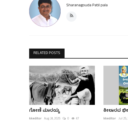
Sharanagouda Patil pala
RELATED POSTS
ಗೋಣಿ ಮಾರಯ್ಯ
ಕೀಲಾರದ ಭೀ
kkeditor
Aug 24, 2025
0
47
kkeditor
Jul 25,