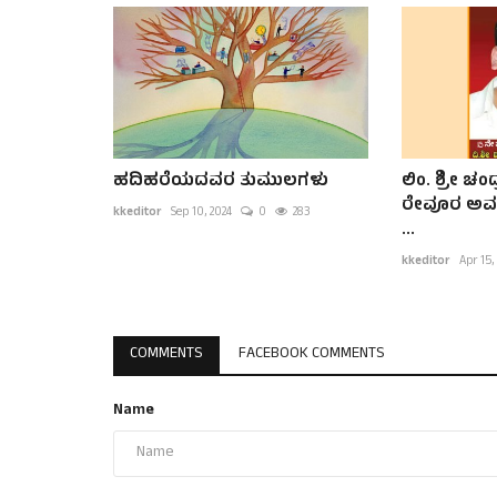
ಹದಿಹರೆಯದವರ ತುಮುಲಗಳು
ಲಿಂ. ಶ್ರೀ 
ರೇವೂರ ಅವರ 
kkeditor
Sep 10, 2024
0
283
...
kkeditor
Apr 15,
COMMENTS
FACEBOOK COMMENTS
Name