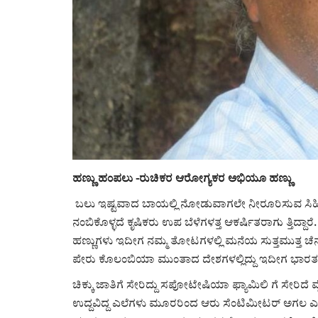
ಹಣ್ಣು ಹಂಪಲು -ರುಚಿಕರ ಆರೋಗ್ಯಕರ ಅಭಿಯೂ ಹಣ್ಣು
ಬಲು ಇಷ್ಟವಾದ ಬಾಯಲ್ಲಿ ನೋಡುವಾಗಲೇ ನೀರೂರಿಸುವ ಸಿಹಿಯಾ
ನಂಬಿಕೊಳ್ಳದೆ ಕೃಷಿಕರು ಉಪ ಬೆಳೆಗಳತ್ತ ಆಕರ್ಷಿತರಾಗು ತ್ತಿದ್ದಾರೆ
ಹಣ್ಣುಗಳು ಇದೀಗ ನಮ್ಮ ತೋಟಗಳಲ್ಲಿ ಮನೆಯ ಸುತ್ತಮುತ್ತ ಚೆನ್ನ
ಪೇರು ಕೊಲಂಬಿಯಾ ಮುಂತಾದ ದೇಶಗಳಲ್ಲಿದ್ದು ಇದೀಗ ಭಾರತದಲ್ಲ
ಚಿಕ್ಕು ಜಾತಿಗೆ ಸೇರಿದ್ದು ಸಪೋಟೇಷಿಯಾ ಫ್ಯಾಮಿಲಿ ಗೆ ಸೇರಿದೆ ವ
ಉದ್ದವಿದ್ದ ಎಲೆಗಳು ಮೂರರಿಂದ ಆರು ಸೆಂಟಿಮೀಟರ್ ಅಗಲ ಎಲೆಗಳಿ