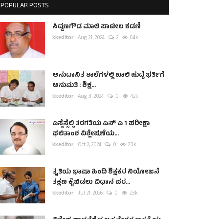
POPULAR POSTS
ಸಿದ್ದಣಗೌಡ ಮಾಲಿ ಪಾಟೀಲ ಕಡಣಿ
kkeditor
Aug 21, 2024
2
6.4k
ಅನುದಾನಿತ ಶಾಲೆಗಳಲ್ಲಿ ಖಾಲಿ ಹುದ್ದೆ ಭರ್ತಿಗೆ
ಅನುಮತಿ : ಶಿಕ್ಷ...
kkeditor
Aug 3, 2024
0
4.2k
ಎಸ್ಸೆಸ್ಸೆಲ್ಸಿ ತರಗತಿಯ ಎಸ್ ಎ 1 ಪರೀಕ್ಷಾ
ಫಲಿತಾಂಶ ವಿಶ್ಲೇಷಣೆಯ...
kkeditor
Oct 2, 2024
0
2.3k
ತೃತಿಯ ಭಾಷಾ ಹಿಂದಿ ಶಿಕ್ಷಕರ ನಿಯೋಜನೆ
ತಕ್ಷಣ ಕೈಬಿಡಲು ವಿಧಾನ ಪರ...
kkeditor
Jul 21, 2026
0
2.3k