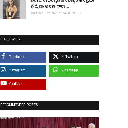
ವಿಶೇಷ ಸಾಧನೆಗೈದ ಬಸವೇಶ್ವರ ಆಸ್ಪತ್ರೆಯ
ವೈದ್ಯೆ ಡಾ ಅನಿತಾ ಗೌರಾ ...
kkeditor
Feb 19, 2026
0
2.2k
FOLLOW US
Facebook
X (Twitter)
Instagram
WhatsApp
YouTube
RECOMMENDED POSTS