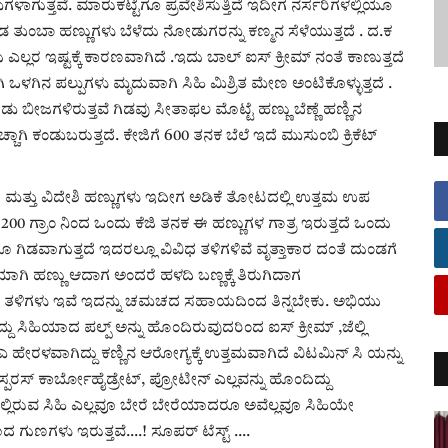
ತ್ತವೆ. ಮಾರುಕಟ್ಟೆಗೂ ಪ್ರವೇಶಿಸುತ್ತಿದೆ ಇದೀಗ ನರ್ಸರಿಗಳಲ್ಲಿಯೂ
ಡ ತುಂಬಾ ಹಣ್ಣುಗಳು ಬೆಳೆದು ನೋಡುಗರನ್ನು ಕಣ್ಮನ ಸೆಳೆಯುತ್ತದೆ . ದ.ಕ
ಲರ ಇಷ್ಟಕ್ಕೆ ಕಾರಣವಾಗಿದೆ .ಇದು ಬಾಲ್ ಐಸ್ ಕ್ರೀಮ್ ನಂತೆ ಕಾಣುತ್ತದೆ
ಾಗಿ ಒಳಗಿನ ಪಲ್ಪುಗಳು ಮೃದುವಾಗಿ ಸಿಹಿ ಮಿಶ್ರಿತ ಮೇಣ ಅಂಟಿಕೊಳ್ಳುತ್ತದೆ .
ು ಬೀಜಗಳಿರುತ್ತವೆ ಗಿಡವು ಸೀತಾಫಲ ಮೊಟ್ಟೆ ಹಣ್ಣು ಬೆಣ್ಣೆ ಹಣ್ಣಿನ
ಚಾಗಿ ಕಂಡುಬರುತ್ತದೆ. ಕೇಜಿಗೆ 600 ತನಕ ಬೆಲೆ ಇದೆ ಮುಸುಂಬಿ ಕ್ರಿಕೆಟ್
ಮತ್ತು ವಿದೇಶಿ ಹಣ್ಣುಗಳು ಇದೀಗ ಅಡಿಕೆ ತೋಟದಲ್ಲಿ ಉತ್ತಮ ಉಪ
 200 ಗ್ರಾಂ ನಿಂದ ಒಂದು ಕೆಜಿ ತನಕ ಈ ಹಣ್ಣುಗಳ ಗಾತ್ರ ಇರುತ್ತದೆ ಒಂದು
ಂದಲೂ ಗಿಡವಾಗುತ್ತದೆ ಇದರಲ್ಲೂ ವಿವಿಧ ತಳಿಗಳಿವೆ ವೃತ್ತಾಕಾರ ದಂತೆ ದುಂಡಗೆ
ಿಯಾಗಿ ಹಣ್ಣು ಆದಾಗ ಅಂದರೆ ಹಳದಿ ಬಣ್ಣಕ್ಕೆ ತಿರುಗಿದಾಗ
 ವಿವಿಧ ತಳಿಗಳು ಇವೆ ಇದನ್ನು ಚಮಚದ ಸಹಾಯದಿಂದ ತಿನ್ನಬೇಕು. ಅಭಿಯು
ದು ಸಿಹಿಯಾದ ಪಲ್ಪ್ ಅನ್ನು ಹೊಂದಿರುವುದರಿಂದ ಐಸ್ ಕ್ರೀಮ್ ,ಜೆಲ್ಲಿ
ಎ ಹೇರಳವಾಗಿದ್ದು ಕಣ್ಣಿನ ಆರೋಗ್ಯಕ್ಕೆ ಉತ್ತಮವಾಗಿದೆ ವಿಟಮಿನ್ ಸಿ ಯನ್ನು
ಾಸ್ಪರಸ್ ಕಾರ್ಬೋಹೈಡ್ರೇಟ್, ಪ್ರೋಟೀನ್ ಎಲ್ಲವನ್ನು ಹೊಂದಿದ್ದು
ನಲ್ಲಿರುವ ಸಿಹಿ ಎಲ್ಲವೂ ಬೇರೆ ಬೇರೆಯಾದರೂ ಅವೆಲ್ಲವೂ ಸಿಹಿಯೇ
ಗುಣಗಳು ಇರುತ್ತವೆ....! ಸೂಪರ್ ಟೆಸ್ಟ್ ....