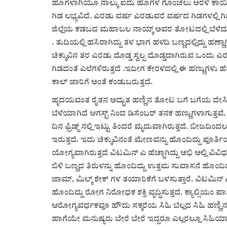
ಹೂಗಳಾಗಿಯೂ ನಾಲ್ಕು ಐದು ಹೂಗಳ ಗೊಂಚಲು ಅರಳಿ ಕಾಯಿಗಳಾಗು
ಗಿಡ ಲಭ್ಯವಿದೆ. ಎರಡು ವರ್ಷ ಎರಡುವರೆ ವರ್ಷದ ಗಿಡಗಳಲ್ಲಿ ಗಿ
ಜಿಲ್ಲೆಯ ಕಡಬದ ಮಹಾಬಲ ನಾಯ್ಕ್ ಅವರ ತೋಟದಲ್ಲಿ ಬೆಳೆದು ಎಲ್
. ತುದಿಯಲ್ಲಿ ಹಸಿರಾಗಿದ್ದು ತಳ ಭಾಗ ಹಳದಿ ಬಣ್ಣದಲ್ಲಿದ್ದು ಹಣ್ಣ
ಚಿಕ್ಕುವಿನ ತರ ಎರಡು ದೊಡ್ಡ ಸ್ವಲ್ಪ ದೊಡ್ಡದಾಗಿರುವ ಒಂದು ಎರಡ
ಗಿಡದಂತೆ ಎಲೆಗಳಿರುತ್ತದೆ .ಇದೀಗ ಕೇರಳದಲ್ಲಿ ಈ ಹಣ್ಣುಗಳು ಹೆಚ್
ಕಾಲ್ ಜಾರಿಗೆ ಅಂತೆ ಕಂಡುಬರುತ್ತದೆ.
ಹೃದಯವಂತ ರೈತನ ಅದ್ಭುತ ಹಣ್ಣಿನ ತೋಟ ಬಗೆ ಬಗೆಯ ದೇಸಿ 
ಬೆಳೆಯಾಗಿದೆ ಆಗಸ್ಟ್ ನಿಂದ ಡಿಸೆಂಬರ್ ತನಕ ಹಣ್ಣುಗಳಾಗುತ್ತವೆ.
ದಿನ ಫ್ರಿಡ್ಜ್ ನಲ್ಲಿ ಇಟ್ಟು ತಿಂದರೆ ಮೃದುವಾಗಿರುತ್ತದೆ. ಬೀಜದಿ
ಇರುತ್ತದೆ. ಇದು ಚಿಕ್ಕುವಿನಂತೆ ಮೇಣವನ್ನು ಹೊಂದಿದ್ದು ಪೂರ್ತ
ಯೋಗ್ಯವಾಗಿರುತ್ತದೆ ವಿಟಮಿನ್ ಎ ಹೆಚ್ಚಾಗಿದ್ದು ಅಭಿ ಅಲ್ಲಿ
ಬಿಳಿ ಬಣ್ಣದ ತಿರುಳನ್ನು ಹೊಂದಿದ್ದು ಉತ್ತಮ ಸುವಾಸನೆ ಹೊಂದಿದ್
ಜಾಮ್, ಮಿಲ್ಕ್ ಶೇಕ್ ಗಳ ತಯಾರಿಕೆಗೆ ಬಳಸುತ್ತಾರೆ. ವಿಟಮಿನ್ 
ಹೊಂದಿದ್ದು ರೋಗ ನಿರೋಧಕ ಶಕ್ತಿ ವೃದ್ಧಿಸುತ್ತದೆ. ಕ್ಯಾಲ್ಸಿಯಂ ಪ
ಆರೋಗ್ಯವರ್ಧಕವೂ ಹೌದು ಸಕ್ಕರೆಯ ಸಿಹಿ ಬೆಲ್ಲದ ಸಿಹಿ ಹಣ್ಣಿ
ಹಾಗೆಯೇ ಮನುಷ್ಯರು ಬೇರೆ ಬೇರೆ ಇದ್ದರೂ ಎಲ್ಲರಲ್ಲೂ ಸಿಹಿಯಾದ 