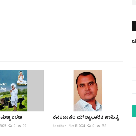
ಯ
ಮಣ್ಣ ಶರಣ
ಕನಕದಾಸರ ಮೌಲ್ಯಾಧಾರಿತ ಸಾಹಿತ್ಯ
 2025
0
99
kkeditor
Nov 16, 2024
0
232