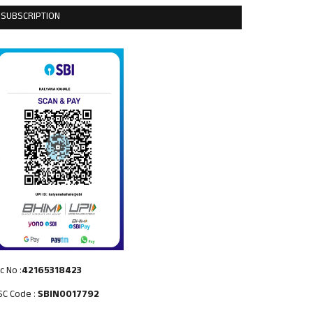
SUBSCRIPTION
c No :
42165318423
SC Code :
SBIN0017792