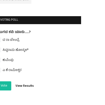
VOTING POLL
ುಗದ ಕವಿ ಯಾರು......?
ದ ರಾ ಬೇಂದ್ರೆ
ಸಿದ್ದರಾಮ ಹೋನ್ಕಲ್
ಕುವೆಂಪು
ಎ ಕೆ ರಾಮೇಶ್ವರ
Vote
View Results