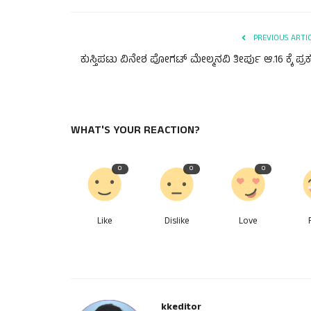
PREVIOUS ARTI
ಕುಸ್ತಿಪಟು ವಿನೇಶ ಪೋಗಟ್ ಮೇಲ್ಮನವಿ ತೀರ್ಪು ಆ.16 ಕ್ಕೆ ಪ್ರ
WHAT'S YOUR REACTION?
0
0
0
Like
Dislike
Love
kkeditor