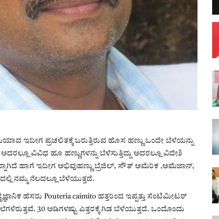
ದ ಇದೀಗ ಪ್ರಚಲಿತಕ್ಕೆ ಬರುತ್ತಿರುವ ಹೊಸ ಹಣ್ಣು ಒಂದೇ ಬೆಳೆಯನ್ನು
. ಅದರಲ್ಲೂ ವಿವಿಧ ಹೂ ಹಣ್ಣುಗಳನ್ನು ಬೆಳೆಸುತ್ತಿದ್ದು ಅದರಲ್ಲೂ ವಿದೇಶಿ
ಾಗಿದೆ ಹಾಗೆ ಇದೀಗ ಅಭಿವುಹಣ್ಣು ಬ್ರೆಜಿಲ್, ಸೌತ್ ಅಮೆರಿಕ ,ಅಮೆಜಾನ್,
ಿ ನಮ್ಮ ನೆಲದಲ್ಲೂ ಬೆಳೆಯುತ್ತದೆ.
ೈಜ್ಞಾನಿಕ ಹೆಸರು Pouteria caimito ಹತ್ತರಿಂದ ಇಪ್ಪತ್ತು ಸೆಂಟಿಮೀಟರ್
ರುತ್ತವೆ. 30 ಅಡಿಗಳಷ್ಟು ಎತ್ತರಕ್ಕೆ ಗಿಡ ಬೆಳೆಯುತ್ತದೆ. ಒಂದೊಂದು