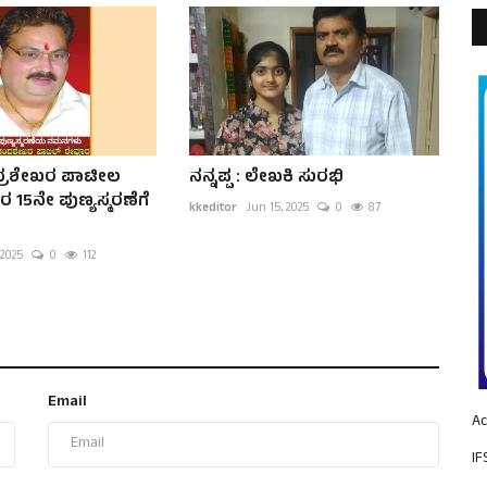
ಚಂದ್ರಶೇಖರ ಪಾಟೀಲ
ನನ್ನಪ್ಪ : ಲೇಖಕಿ ಸುರಭಿ
15ನೇ ಪುಣ್ಯಸ್ಮರಣೆಗೆ
kkeditor
Jun 15, 2025
0
87
 2025
0
112
Email
Ac
IF