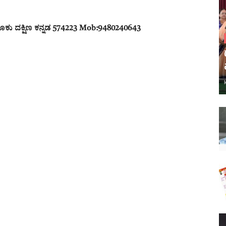
ಾಲೂಕು ದಕ್ಷಿಣ ಕನ್ನಡ 574223 Mob:9480240643