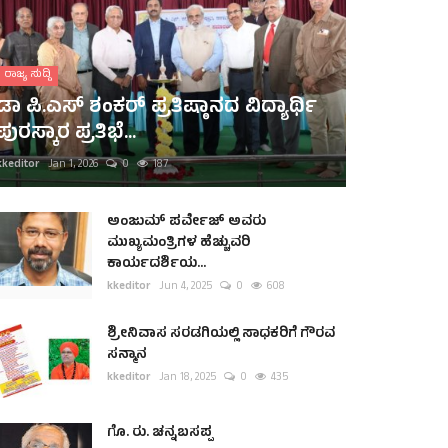
ರಾಜ್ಯ ಸುದ್ದಿ
ಡಾ ಪಿ.ಎಸ್ ಶಂಕರ್ ಪ್ರತಿಷ್ಠಾನದ ವಿದ್ಯಾರ್ಥಿ
ಪುರಸ್ಕಾರ ಪ್ರತಿಭೆ...
kkeditor
Jan 1, 2026
0
187
ಅಂಜುಮ್ ಪರ್ವೇಜ್ ಅವರು
ಮುಖ್ಯಮಂತ್ರಿಗಳ ಹೆಚ್ಚುವರಿ
ಕಾರ್ಯದರ್ಶಿಯ...
kkeditor
Jun 4, 2025
0
608
ಶ್ರೀನಿವಾಸ ಸರಡಗಿಯಲ್ಲಿ ಸಾಧಕರಿಗೆ ಗೌರವ
ಸನ್ಮಾನ
kkeditor
Jan 18, 2025
0
435
ಗೊ. ರು. ಚನ್ನಬಸಪ್ಪ