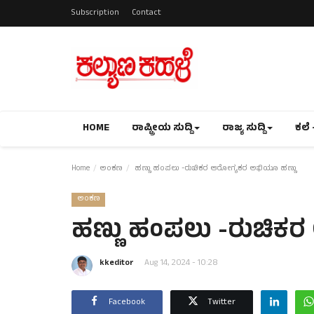
Subscription
Contact
HOME
ರಾಷ್ಟ್ರೀಯ ಸುದ್ದಿ
ರಾಜ್ಯ ಸುದ್ದಿ
ಕಲೆ 
Home
ಅಂಕಣ
ಹಣ್ಣು ಹಂಪಲು -ರುಚಿಕರ ಆರೋಗ್ಯಕರ ಅಭಿಯೂ ಹಣ್ಣು
ಅಂಕಣ
ಹಣ್ಣು ಹಂಪಲು -ರುಚಿಕ
kkeditor
Aug 14, 2024 - 10:28
Facebook
Twitter