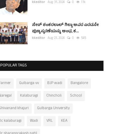
kkeditor
Aug 31, 2024
0
1.1k
ಸೇಠ್ ಶಂಕರಲಾಲ್ ಗಿಲ್ಡಾ ಅವರ ಎರಡನೇ
ಪುಣ್ಯಸ್ಮರಣೆಯನ್ನು ಅಂಧ, ಕ...
kkeditor
Aug 23, 2024
0
545
POPULAR TAGS
Farmer
Gulbarga vv
BJP wadi
Bangalore
Naregal
Kalaburagi
Chincholi
School
Shivanand khajuri
Gulbarga University
Dc kalaburagi
Wadi
VRL
KEA
Dr sharanprakash patil