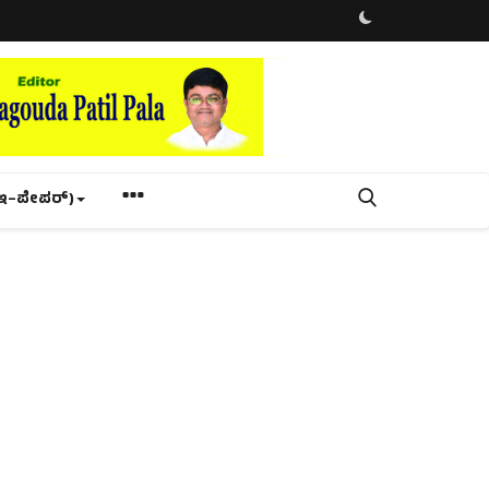
ಇ–ಪೇಪರ್‌)