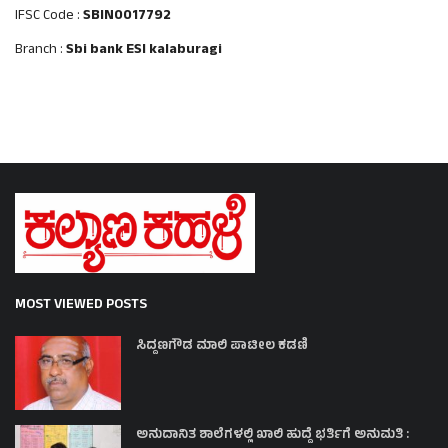
IFSC Code :
SBIN0017792
Branch :
Sbi bank ESI kalaburagi
MOST VIEWED POSTS
ಸಿದ್ದಣಗೌಡ ಮಾಲಿ ಪಾಟೀಲ ಕಡಣಿ
ಅನುದಾನಿತ ಶಾಲೆಗಳಲ್ಲಿ ಖಾಲಿ ಹುದ್ದೆ ಭರ್ತಿಗೆ ಅನುಮತಿ :