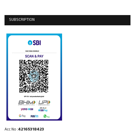
SUBSCRIPTION
Acc No :
42165318423