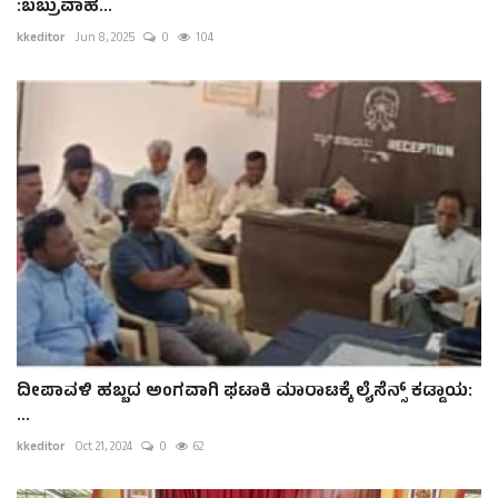
:ಬಬ್ರುವಾಹ...
kkeditor
Jun 8, 2025
0
104
ದೀಪಾವಳಿ ಹಬ್ಬದ ಅಂಗವಾಗಿ ಫಟಾಕಿ ಮಾರಾಟಕ್ಕೆ ಲೈಸೆನ್ಸ್ ಕಡ್ಡಾಯ:
...
kkeditor
Oct 21, 2024
0
62