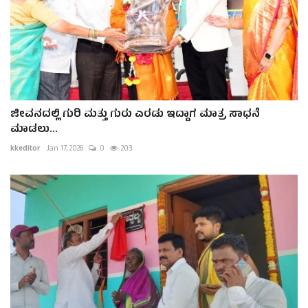
ಜೀವನದಲ್ಲಿ ಗುರಿ ಮತ್ತು ಗುರು ಎರಡು ಇದ್ದಾಗ ಮಾತ್ರ ಸಾಧನೆ
ಮಾಡಲು...
kkeditor
Jan 17, 2026
0
203