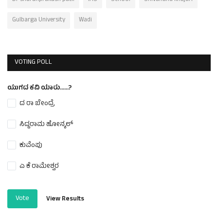
Dr sharanprakash patil
IAS
School
Shivanand khajuri
Gulbarga University
Wadi
VOTING POLL
ಯುಗದ ಕವಿ ಯಾರು......?
ದ ರಾ ಬೇಂದ್ರೆ
ಸಿದ್ದರಾಮ ಹೋನ್ಕಲ್
ಕುವೆಂಪು
ಎ ಕೆ ರಾಮೇಶ್ವರ
Vote
View Results