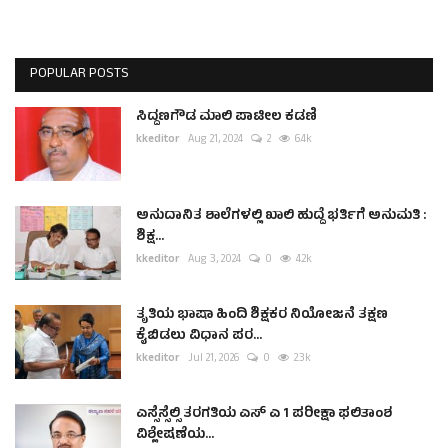
POPULAR POSTS
ಸಿದ್ದಣಗೌಡ ಮಾಲಿ ಪಾಟೀಲ ಕಡಣಿ
kkeditor
Aug 21, 2024
2
6.4k
ಅನುದಾನಿತ ಶಾಲೆಗಳಲ್ಲಿ ಖಾಲಿ ಹುದ್ದೆ ಭರ್ತಿಗೆ ಅನುಮತಿ :
ಶಿಕ್ಷ...
kkeditor
Aug 3, 2024
0
4.2k
ತೃತಿಯ ಭಾಷಾ ಹಿಂದಿ ಶಿಕ್ಷಕರ ನಿಯೋಜನೆ ತಕ್ಷಣ
ಕೈಬಿಡಲು ವಿಧಾನ ಪರ...
kkeditor
Jul 21, 2026
0
2.3k
ಎಸ್ಸೆಸ್ಸೆಲ್ಸಿ ತರಗತಿಯ ಎಸ್ ಎ 1 ಪರೀಕ್ಷಾ ಫಲಿತಾಂಶ
ವಿಶ್ಲೇಷಣೆಯ...