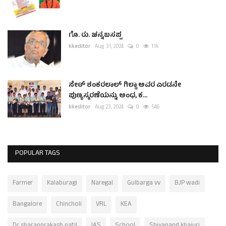
ಗೊ. ರು. ಚನ್ನಬಸಪ್ಪ
kkeditor
Aug 31, 2024
0
1.1k
ಸೇಠ್ ಶಂಕರಲಾಲ್ ಗಿಲ್ಡಾ ಅವರ ಎರಡನೇ
ಪುಣ್ಯಸ್ಮರಣೆಯನ್ನು ಅಂಧ, ಕ...
kkeditor
Aug 23, 2024
0
546
POPULAR TAGS
Farmer
Kalaburagi
Naregal
Gulbarga vv
BJP wadi
Bangalore
Chincholi
VRL
KEA