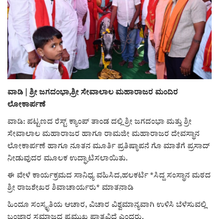
ರಾಜಕೀಯ
ಸುದ್ದಿ
e-paper (ಇ–ಪೇಪರ್‌)
ವಾಡಿ | ಶ್ರೀ ಜಗದಂಭಾ,ಶ್ರೀ ಸೇವಾಲಾಲ ಮಹಾರಾಜರ ಮಂದಿರ
ಪುಸ್ತಕ ಪರಿಚಯ
ಲೋಕಾರ್ಪಣೆ
ಅಂಕಣ
ವಾಡಿ: ಪಟ್ಟಣದ ರೆಸ್ಟ್ ಕ್ಯಾಂಪ್ ತಾಂಡ ದಲ್ಲಿ ಶ್ರೀ ಜಗದಂಭಾ ಮತ್ತು ಶ್ರೀ
ಸೇವಾಲಾಲ ಮಹಾರಾಜರ ಹಾಗೂ ರಾಮಜೀ ಮಹಾರಾಜರ ದೇವಸ್ಥಾನ
ಸಾಧಕರ ಪರಿಚಯ
ಲೋಕಾರ್ಪಣೆ ಹಾಗೂ ನೂತನ ಮೂರ್ತಿ ಪ್ರತಿಷ್ಠಾಪನೆ ಗೊ ಮಾತೆಗೆ ಪ್ರಸಾದ್
ನೀಡುವುದರ ಮೂಲಕ ಉದ್ಘಾಟಿಸಲಾಯಿತು.
ಪತ್ರಕರ್ತರ ಪರಿಚಯ
ಈ ವೇಳೆ ಕಾರ್ಯಕ್ರಮದ ಸಾನಿಧ್ಯ ವಹಿಸಿದ,ಹಲಕರ್ಟಿ *ಸಿದ್ದ ಸಂಸ್ಥಾನ ಮಠದ
ಶ್ರೀ ರಾಜಶೇಖರ ಶಿವಾಚಾರ್ಯರು* ಮಾತನಾಡಿ
ಸಂಪಾದಕೀಯ
ಹಿಂದೂ ಸಂಸ್ಕೃತಿಯ ಆಚಾರ, ವಿಚಾರ ವಿಶ್ವಮಾನ್ಯವಾಗಿ ಉಳಿಸಿ ಬೆಳೆಸುವಲ್ಲಿ
ಬಂಜಾರ ಸಮಾಜದ ಪ್ರಮುಖ ಪಾತ್ರವಿದೆ ಎಂದರು.