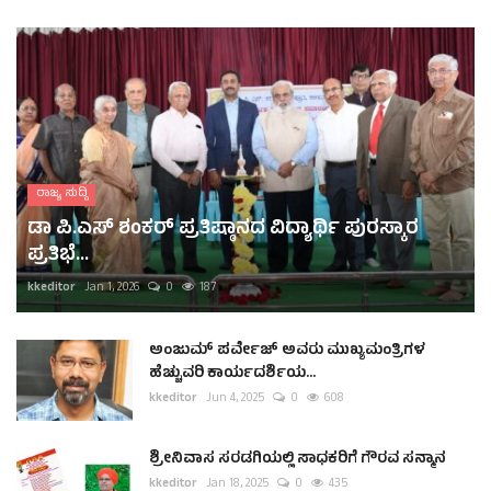
ರಾಜ್ಯ ಸುದ್ದಿ
ಡಾ ಪಿ.ಎಸ್ ಶಂಕರ್ ಪ್ರತಿಷ್ಠಾನದ ವಿದ್ಯಾರ್ಥಿ ಪುರಸ್ಕಾರ
ಪ್ರತಿಭೆ...
kkeditor
Jan 1, 2026
0
187
ಅಂಜುಮ್ ಪರ್ವೇಜ್ ಅವರು ಮುಖ್ಯಮಂತ್ರಿಗಳ
ಹೆಚ್ಚುವರಿ ಕಾರ್ಯದರ್ಶಿಯ...
kkeditor
Jun 4, 2025
0
608
ಶ್ರೀನಿವಾಸ ಸರಡಗಿಯಲ್ಲಿ ಸಾಧಕರಿಗೆ ಗೌರವ ಸನ್ಮಾನ
kkeditor
Jan 18, 2025
0
435