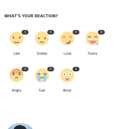
WHAT'S YOUR REACTION?
0
0
0
0
Like
Dislike
Love
Funny
0
0
0
Angry
Sad
Wow