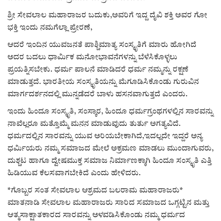
ಕವನ
ಶ್ರೀ ಸೇವಲಾಲ ಮಹಾರಾಜರ ಬದುಕು,ಅವರಿಗೆ ಇದ್ದ ದೈವಿ ಶಕ್ತಿ ಅವರ ಗೋ
Digital Subscription
ಭಕ್ತಿ ಇಂದು ನಮಗೆಲ್ಲಾ ಪ್ರೇರಣೆ,
ಆದರೆ ಇಂದಿನ ಯುವಜನತೆ ಪಾಶ್ಚಿಮಾತ್ಯ ಸಂಸ್ಕೃತಿಗೆ ಮಾರು ಹೋಗಿದೆ
ಅದರ ಬದಲು ಧಾರ್ಮಿಕ ಮನೋಭಾವನೆಗಳನ್ನು ಬೆಳೆಸಿಕೊಳ್ಳಲು
ಪ್ರಯತ್ನಿಸಬೇಕು. ಧರ್ಮ ಪಾಲನೆ ಮಾಡಿದರೆ ಧರ್ಮ ನಮ್ಮನ್ನು ರಕ್ಷಣೆ
ಮಾಡುತ್ತದೆ. ಭಾರತೀಯ ಸಂಸ್ಕೃತಿಯನ್ನು ಮೆಗೂಡಿಸಿಕೊಂಡು ಗುರುವಿನ
ಮಾರ್ಗದರ್ಶನದಲ್ಲಿ ಮುನ್ನಡೆದರೆ ಬಾಳು ಹಸನವಾಗುತ್ತದೆ ಎಂದರು.
ಇಂದು ಹಿಂದೂ ಸಂಸ್ಕೃತಿ, ಸಂಸ್ಕಾರ, ಹಿಂದೂ ಧರ್ಮಗ್ರಂಥಗಳಲ್ಲಿನ ಸಾರವನ್ನು
ನಾವೆಲ್ಲರೂ ಮತ್ತೊಮ್ಮೆ ಮನನ ಮಾಡುವುದು ತುರ್ತು ಅಗತ್ಯವಿದೆ.
ಧರ್ಮದಲ್ಲಿನ ಸಾರವನ್ನು ಯುವ ಅರಿಯಬೇಕಾಗಿದೆ,ಇದಲ್ಲದೇ ಇದ್ದರೆ ಅನ್ಯ
ಧರ್ಮಿಯರು ನಮ್ಮ ಸಮಾಜದ ಮೇಲೆ ಅಕ್ರಮಣ ಮಾಡಲು ಮುಂದಾಗುವರು,
ದುಶ್ಚಟ ಹಾಗೂ ದ್ವೇಷಮುಕ್ತ ಸಮಾಜ ನಿರ್ಮಾಣಕ್ಕಾಗಿ ಹಿಂದೂ ಸಂಸ್ಕೃತಿ ಎತ್ತಿ
ಹಿಡಿಯುವ ಕೆಲಸವಾಗಬೇಕಿದೆ ಎಂದು ಹೇಳಿದರು.
*ಗೊಬ್ಬರ ಸಂತ ಸೇವಲಾಲ ಆಶ್ರಮದ ಬಲರಾಮ ಮಹಾರಾಜರು*
ಮಾತನಾಡಿ ಸೇವಲಾಲ ಮಹಾರಾಜರು ಸಾರಿದ ಸಮಾಜದ ಒಗ್ಗಟ್ಟಿನ ಮತ್ತು
ಆತ್ಮಸಾಕ್ಷಾತಕಾರದ ಸಾರವನ್ನು ಅಳವಡಿಸಿಕೊಂಡು ನಮ್ಮ ಧರ್ಮದ