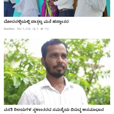
ದೋರನಳ್ಳಿಯಲ್ಲಿ ವಾತ್ಸಲ್ಯ ಮನೆ ಹಸ್ತಾಂತರ
kkeditor
Mar 5, 2026
0
130
ವಸತಿ ನಿಲಯಗಳ ಸ್ಥಳಾಂತರದ ಸಮಸ್ಯೆಯ ವಿರುದ್ಧ ಅಸಮಾಧಾನ