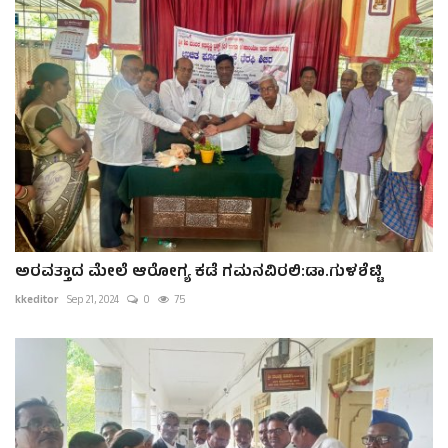
ಅರವತ್ತಾದ ಮೇಲೆ ಆರೋಗ್ಯ ಕಡೆ ಗಮನವಿರಲಿ:ಡಾ.ಗುಳಶೆಟ್ಟಿ
kkeditor
Sep 21, 2024
0
75