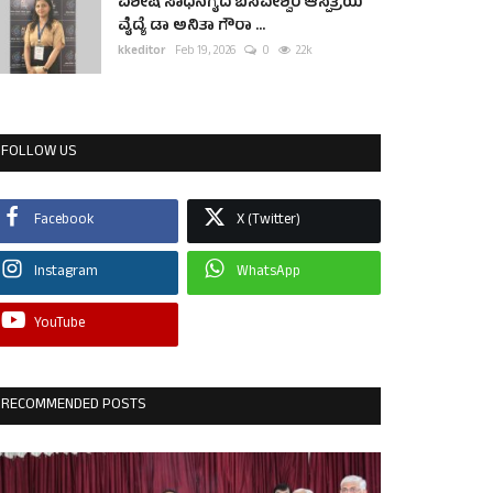
ವಿಶೇಷ ಸಾಧನೆಗೈದ ಬಸವೇಶ್ವರ ಆಸ್ಪತ್ರೆಯ
ವೈದ್ಯೆ ಡಾ ಅನಿತಾ ಗೌರಾ ...
kkeditor
Feb 19, 2026
0
2.2k
FOLLOW US
Facebook
X (Twitter)
Instagram
WhatsApp
YouTube
RECOMMENDED POSTS