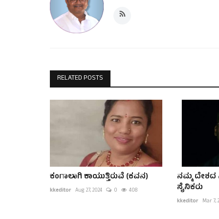
RELATED POSTS
ಕಂಗಾಲಾಗಿ ಕಾಯುತ್ತಿರುವೆ (ಕವನ)
ನಮ್ಮ ದೇಶದ
ಸೈನಿಕರು
kkeditor
Aug 27, 2024
0
408
kkeditor
Mar 7, 