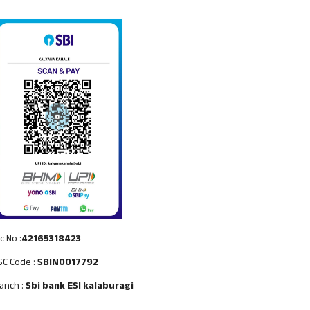
c No :
42165318423
SC Code :
SBIN0017792
anch :
Sbi bank ESI kalaburagi