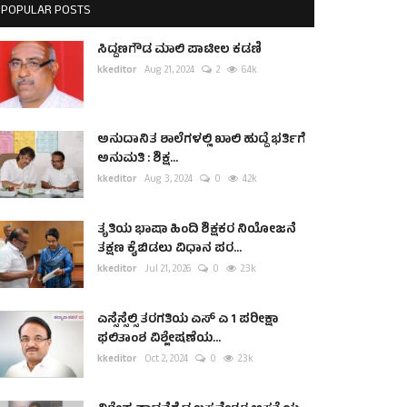
POPULAR POSTS
ಸಿದ್ದಣಗೌಡ ಮಾಲಿ ಪಾಟೀಲ ಕಡಣಿ
kkeditor
Aug 21, 2024
2
6.4k
ಅನುದಾನಿತ ಶಾಲೆಗಳಲ್ಲಿ ಖಾಲಿ ಹುದ್ದೆ ಭರ್ತಿಗೆ
ಅನುಮತಿ : ಶಿಕ್ಷ...
kkeditor
Aug 3, 2024
0
4.2k
ತೃತಿಯ ಭಾಷಾ ಹಿಂದಿ ಶಿಕ್ಷಕರ ನಿಯೋಜನೆ
ತಕ್ಷಣ ಕೈಬಿಡಲು ವಿಧಾನ ಪರ...
kkeditor
Jul 21, 2026
0
2.3k
ಎಸ್ಸೆಸ್ಸೆಲ್ಸಿ ತರಗತಿಯ ಎಸ್ ಎ 1 ಪರೀಕ್ಷಾ
ಫಲಿತಾಂಶ ವಿಶ್ಲೇಷಣೆಯ...
kkeditor
Oct 2, 2024
0
2.3k