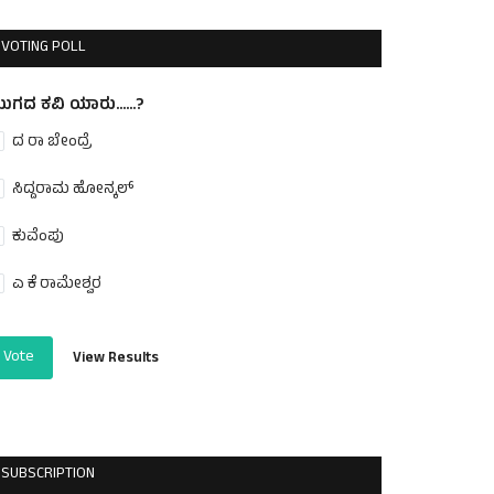
VOTING POLL
ುಗದ ಕವಿ ಯಾರು......?
ದ ರಾ ಬೇಂದ್ರೆ
ಸಿದ್ದರಾಮ ಹೋನ್ಕಲ್
ಕುವೆಂಪು
ಎ ಕೆ ರಾಮೇಶ್ವರ
Vote
View Results
SUBSCRIPTION