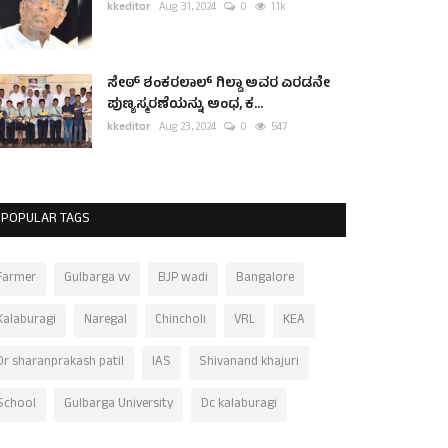
kkeditor
Aug 31, 2024
0
1.1k
ಸೇಠ್ ಶಂಕರಲಾಲ್ ಗಿಲ್ಡಾ ಅವರ ಎರಡನೇ
ಪುಣ್ಯಸ್ಮರಣೆಯನ್ನು ಅಂಧ, ಕ...
kkeditor
Aug 23, 2024
0
547
POPULAR TAGS
Farmer
Gulbarga vv
BJP wadi
Bangalore
Kalaburagi
Naregal
Chincholi
VRL
KEA
Dr sharanprakash patil
IAS
Shivanand khajuri
School
Gulbarga University
Dc kalaburagi