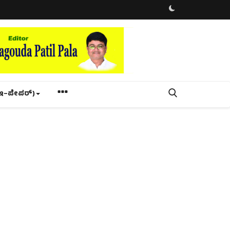
ಇ–ಪೇಪರ್‌)