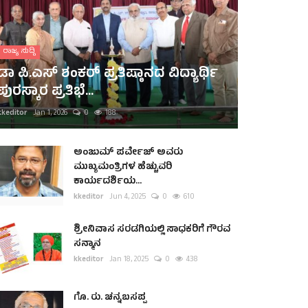
ರಾಜ್ಯ ಸುದ್ದಿ
ಡಾ ಪಿ.ಎಸ್ ಶಂಕರ್ ಪ್ರತಿಷ್ಠಾನದ ವಿದ್ಯಾರ್ಥಿ
ಪುರಸ್ಕಾರ ಪ್ರತಿಭೆ...
kkeditor
Jan 1, 2026
0
188
ಅಂಜುಮ್ ಪರ್ವೇಜ್ ಅವರು
ಮುಖ್ಯಮಂತ್ರಿಗಳ ಹೆಚ್ಚುವರಿ
ಕಾರ್ಯದರ್ಶಿಯ...
kkeditor
Jun 4, 2025
0
610
ಶ್ರೀನಿವಾಸ ಸರಡಗಿಯಲ್ಲಿ ಸಾಧಕರಿಗೆ ಗೌರವ
ಸನ್ಮಾನ
kkeditor
Jan 18, 2025
0
438
ಗೊ. ರು. ಚನ್ನಬಸಪ್ಪ