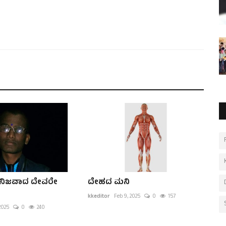
 ನಿಜವಾದ ದೇವರೇ
ದೇಹದ ಮನಿ
kkeditor
Feb 9, 2025
0
157
2025
0
240