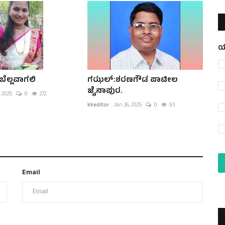
ಯ
ಬೆಲ್ಲವಾಗಲಿ
ಗಝಲ್:ಶರಣಗೌಡ ಪಾಟೀಲ
ಜೈನಾಪುರ.
 2025
0
272
kkeditor
Jan 26, 2025
0
93
Email