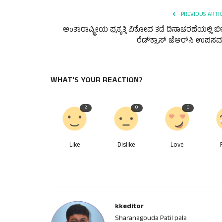
PREVIOUS ARTI
ಅಂತಾರಾಷ್ಟ್ರೀಯ ಪ್ರಕೃತ್ತಿ ವಿಕೋಪ ತಡೆ ದಿನಾಚರಣೆಯಲ್ಲಿ ಜಿಲ
ರೆಡ್‌ಕ್ರಾಸ್ ಜೆಆರ್‌ಸಿ ಉಪಸಮ.
WHAT'S YOUR REACTION?
2
0
0
Like
Dislike
Love
kkeditor
Sharanagouda Patil pala