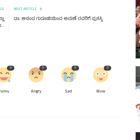
CLE
NEXT ARTICLE
್ಲಾ
ಡಾ: ಆನಂದ ಗುರೂಜಿಯಿಂದ ಅಮಣೆ ರವರಿಗೆ ಪ್ರಶಸ್ತಿ
..
0
0
0
0
Funny
Angry
Sad
Wow