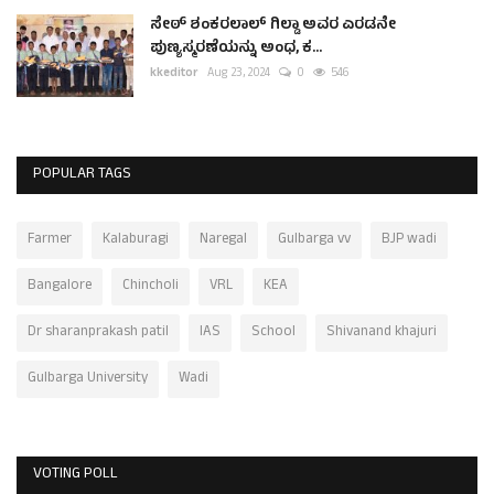
ಸೇಠ್ ಶಂಕರಲಾಲ್ ಗಿಲ್ಡಾ ಅವರ ಎರಡನೇ
ಪುಣ್ಯಸ್ಮರಣೆಯನ್ನು ಅಂಧ, ಕ...
kkeditor
Aug 23, 2024
0
546
POPULAR TAGS
Farmer
Kalaburagi
Naregal
Gulbarga vv
BJP wadi
Bangalore
Chincholi
VRL
KEA
Dr sharanprakash patil
IAS
School
Shivanand khajuri
Gulbarga University
Wadi
VOTING POLL