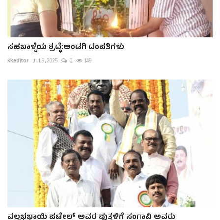
ಸಹಬಾಳ್ವೆಯ ಶ್ರದ್ಧೆ:ಅಂಡಗಿ ದಂಪತಿಗಳು
kkeditor
Jul 9, 2025
0
149
ವಲ್ಲಭಭಾಯಿ ಪಟೇಲ್ ಅವರ ಪುತ್ಥಳಿಗೆ ಸಂಗಾವಿ ಅವರು