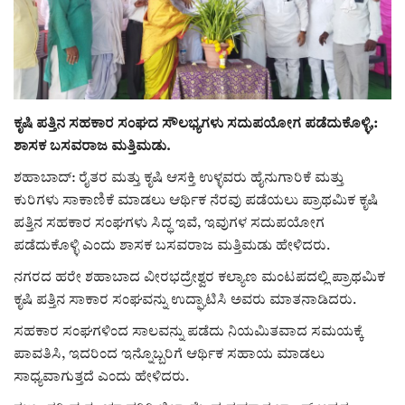
ರಾಜಕೀಯ
ಸುದ್ದಿ
ಕೃಷಿ ಪತ್ತಿನ ಸಹಕಾರ ಸಂಘದ ಸೌಲಭ್ಯಗಳು ಸದುಪಯೋಗ ಪಡೆದುಕೊಳ್ಳಿ,:
e-paper (ಇ–ಪೇಪರ್‌)
ಶಾಸಕ ಬಸವರಾಜ ಮತ್ತಿಮಡು.
ಪುಸ್ತಕ ಪರಿಚಯ
ಶಹಾಬಾದ್: ರೈತರ ಮತ್ತು ಕೃಷಿ ಆಸಕ್ತಿ ಉಳ್ಳವರು ಹೈನುಗಾರಿಕೆ ಮತ್ತು
ಕುರಿಗಳು ಸಾಕಾಣಿಕೆ ಮಾಡಲು ಆರ್ಥಿಕ ನೆರವು ಪಡೆಯಲು ಪ್ರಾಥಮಿಕ ಕೃಷಿ
ಅಂಕಣ
ಪತ್ತಿನ ಸಹಕಾರ ಸಂಘಗಳು ಸಿದ್ಧ ಇವೆ, ಇವುಗಳ ಸದುಪಯೋಗ
ಪಡೆದುಕೊಳ್ಳಿ ಎಂದು ಶಾಸಕ ಬಸವರಾಜ ಮತ್ತಿಮಡು ಹೇಳಿದರು.
ಸಾಧಕರ ಪರಿಚಯ
ನಗರದ ಹರೇ ಶಹಾಬಾದ ವೀರಭದ್ರೇಶ್ವರ ಕಲ್ಯಾಣ ಮಂಟಪದಲ್ಲಿ ಪ್ರಾಥಮಿಕ
ಕೃಷಿ ಪತ್ತಿನ ಸಾಕಾರ ಸಂಘವನ್ನು ಉದ್ಘಾಟಿಸಿ ಅವರು ಮಾತನಾಡಿದರು.
ಪತ್ರಕರ್ತರ ಪರಿಚಯ
ಸಹಕಾರ ಸಂಘಗಳಿಂದ ಸಾಲವನ್ನು ಪಡೆದು ನಿಯಮಿತವಾದ ಸಮಯಕ್ಕೆ
ಪಾವತಿಸಿ, ಇದರಿಂದ ಇನ್ನೊಬ್ಬರಿಗೆ ಆರ್ಥಿಕ ಸಹಾಯ ಮಾಡಲು
ಸಂಪಾದಕೀಯ
ಸಾಧ್ಯವಾಗುತ್ತದೆ ಎಂದು ಹೇಳಿದರು.