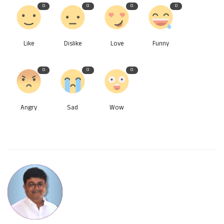
0
0
0
0
Like
Dislike
Love
Funny
0
0
0
Angry
Sad
Wow