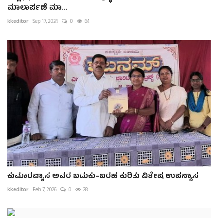
ಮಾಲಾರ್ಪಣೆ ಮಾ...
kkeditor
Sep 17, 2024
0
64
ಕುಮಾರವ್ಯಾಸ ಅವರ ಬದುಕು–ಬರಹ ಕುರಿತು ವಿಶೇಷ ಉಪನ್ಯಾಸ
kkeditor
Feb 7, 2026
0
28