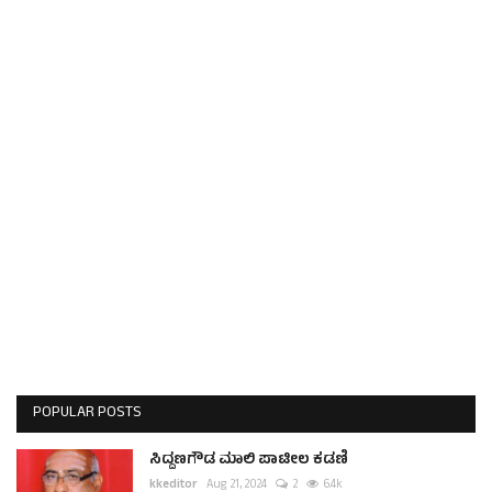
POPULAR POSTS
ಸಿದ್ದಣಗೌಡ ಮಾಲಿ ಪಾಟೀಲ ಕಡಣಿ
kkeditor
Aug 21, 2024
2
6.4k