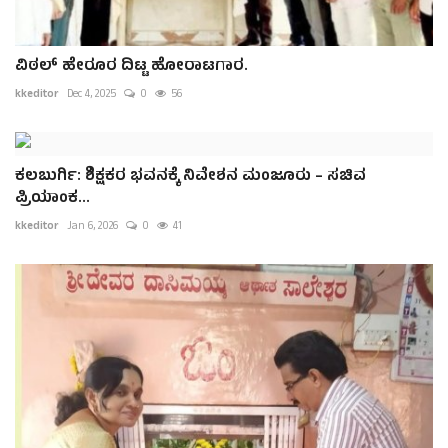
ವಿಠಲ್ ಹೇರೂರ ದಿಟ್ಟ ಹೋರಾಟಗಾರ.
kkeditor
Dec 4, 2025
0
56
ಕಲಬುರ್ಗಿ: ಶಿಕ್ಷಕರ ಭವನಕ್ಕೆ ನಿವೇಶನ ಮಂಜೂರು – ಸಚಿವ
ಪ್ರಿಯಾಂಕ...
kkeditor
Jan 6, 2026
0
41