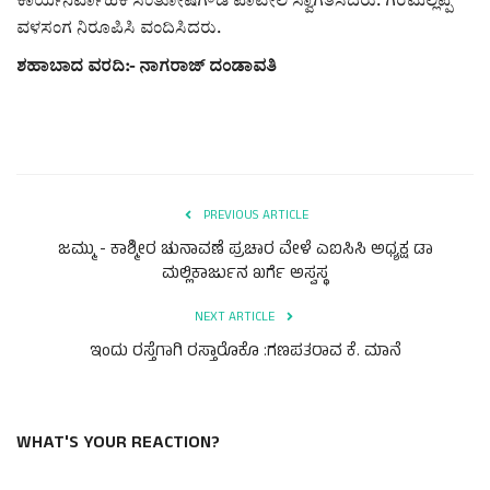
ಕಾರ್ಯನಿರ್ವಾಹಕ ಸಂತೋಷಗೌಡ ಪಾಟೀಲ ಸ್ವಾಗತಿಸಿದರು. ಗಿರಿಮಲ್ಲಪ್ಪ
ವಳಸಂಗ ನಿರೂಪಿಸಿ ವಂದಿಸಿದರು.
ಶಹಾಬಾದ ವರದಿ:- ನಾಗರಾಜ್ ದಂಡಾವತಿ
PREVIOUS ARTICLE
ಜಮ್ಮು - ಕಾಶ್ಮೀರ ಚುನಾವಣೆ ಪ್ರಚಾರ ವೇಳೆ ಎಐಸಿಸಿ ಅಧ್ಯಕ್ಷ ಡಾ
ಮಲ್ಲಿಕಾರ್ಜುನ ಖರ್ಗೆ ಅಸ್ವಸ್ಥ
NEXT ARTICLE
ಇಂದು ರಸ್ತೆಗಾಗಿ ರಸ್ತಾರೊಕೊ :ಗಣಪತರಾವ ಕೆ. ಮಾನೆ
WHAT'S YOUR REACTION?