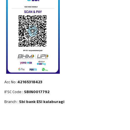
Acc No :
42165318423
IFSC Code :
SBIN0017792
Branch :
Sbi bank ESI kalaburagi