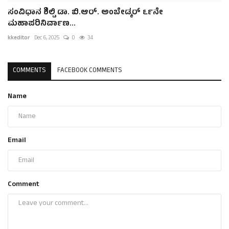
ಸಂವಿಧಾನ ಶಿಲ್ಪಿ ಡಾ. ಬಿ.ಆರ್. ಅಂಬೇಡ್ಕರ್ ೬೯ನೇ
ಮಹಾಪರಿನಿರ್ವಾಣ...
kkeditor
Dec 6, 2025
0
34
COMMENTS
FACEBOOK COMMENTS
Name
Email
Comment