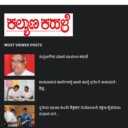
MOST VIEWED POSTS
ಸಿದ್ದಣಗೌಡ ಮಾಲಿ ಪಾಟೀಲ ಕಡಣಿ
ಅನುದಾನಿತ ಶಾಲೆಗಳಲ್ಲಿ ಖಾಲಿ ಹುದ್ದೆ ಭರ್ತಿಗೆ ಅನುಮತಿ :
ಶಿಕ್ಷ...
ತೃತಿಯ ಭಾಷಾ ಹಿಂದಿ ಶಿಕ್ಷಕರ ನಿಯೋಜನೆ ತಕ್ಷಣ ಕೈಬಿಡಲು
ವಿಧಾನ ಪರ...