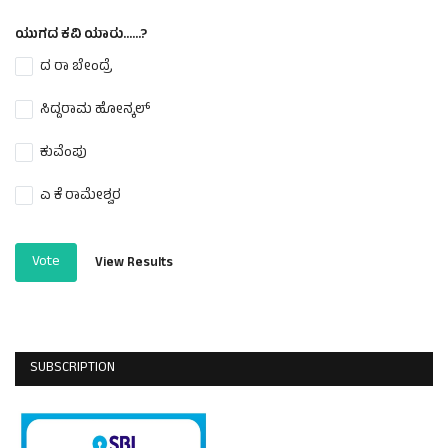
ಯುಗದ ಕವಿ ಯಾರು......?
ದ ರಾ ಬೇಂದ್ರೆ
ಸಿದ್ದರಾಮ ಹೋನ್ಕಲ್
ಕುವೆಂಪು
ಎ ಕೆ ರಾಮೇಶ್ವರ
Vote
View Results
SUBSCRIPTION