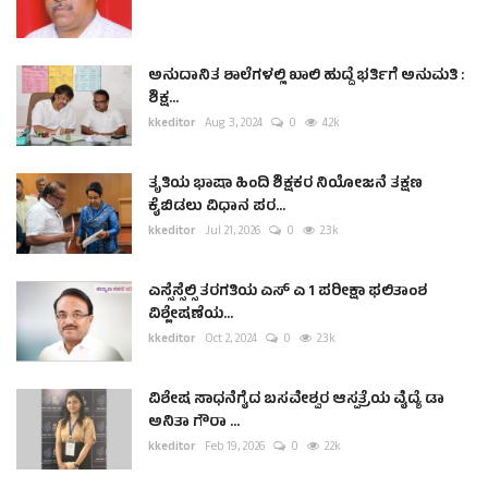
ಅನುದಾನಿತ ಶಾಲೆಗಳಲ್ಲಿ ಖಾಲಿ ಹುದ್ದೆ ಭರ್ತಿಗೆ ಅನುಮತಿ :
ಶಿಕ್ಷ...
kkeditor
Aug 3, 2024
0
4.2k
ತೃತಿಯ ಭಾಷಾ ಹಿಂದಿ ಶಿಕ್ಷಕರ ನಿಯೋಜನೆ ತಕ್ಷಣ
ಕೈಬಿಡಲು ವಿಧಾನ ಪರ...
kkeditor
Jul 21, 2026
0
2.3k
ಎಸ್ಸೆಸ್ಸೆಲ್ಸಿ ತರಗತಿಯ ಎಸ್ ಎ 1 ಪರೀಕ್ಷಾ ಫಲಿತಾಂಶ
ವಿಶ್ಲೇಷಣೆಯ...
kkeditor
Oct 2, 2024
0
2.3k
ವಿಶೇಷ ಸಾಧನೆಗೈದ ಬಸವೇಶ್ವರ ಆಸ್ಪತ್ರೆಯ ವೈದ್ಯೆ ಡಾ
ಅನಿತಾ ಗೌರಾ ...
kkeditor
Feb 19, 2026
0
2.2k