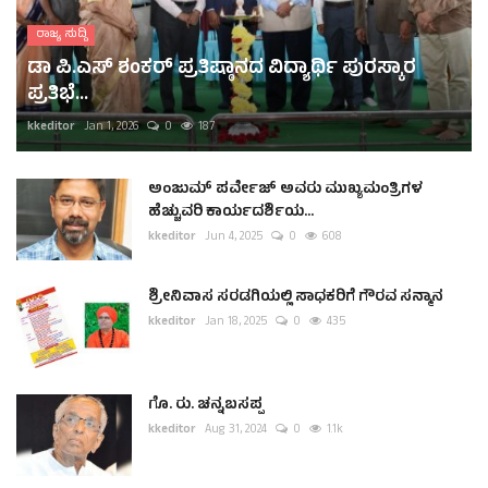
ರಾಜ್ಯ ಸುದ್ದಿ
ಡಾ ಪಿ.ಎಸ್ ಶಂಕರ್ ಪ್ರತಿಷ್ಠಾನದ ವಿದ್ಯಾರ್ಥಿ ಪುರಸ್ಕಾರ
ಪ್ರತಿಭೆ...
kkeditor
Jan 1, 2026
0
187
ಅಂಜುಮ್ ಪರ್ವೇಜ್ ಅವರು ಮುಖ್ಯಮಂತ್ರಿಗಳ
ಹೆಚ್ಚುವರಿ ಕಾರ್ಯದರ್ಶಿಯ...
kkeditor
Jun 4, 2025
0
608
ಶ್ರೀನಿವಾಸ ಸರಡಗಿಯಲ್ಲಿ ಸಾಧಕರಿಗೆ ಗೌರವ ಸನ್ಮಾನ
kkeditor
Jan 18, 2025
0
435
ಗೊ. ರು. ಚನ್ನಬಸಪ್ಪ
kkeditor
Aug 31, 2024
0
1.1k