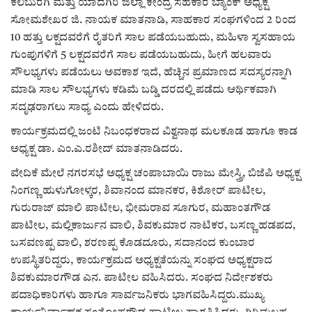
ಕವನ
ಕಲಬುರಗಿ ಮತ್ತು ಯಾದಗಿರಿ ಜಿಲ್ಲಾ ಕೇಂದ್ರ ಸಹಕಾರ ಬ್ಯಾಂಕ್ ಅಧ್ಯಕ್ಷ
ಸೋಮಶೇಖರ ಜಿ. ನಾಯಕ ಮಾತನಾಡಿ, ಸಾಹಕಾರ ಸಂಘಗಳಿಂದ 2 ರಿಂದ
Digital Subscription
10 ಹತ್ತು ಲಕ್ಷದವರೆಗೆ ರೈತರಿಗೆ ಸಾಲ ಪಡೆಯಬಹುದು, ಮಹಿಳಾ ಸ್ವಸಹಾಯ
ಗುಂಪುಗಳಿಗೆ 5 ಲಕ್ಷದವರೆಗೆ ಸಾಲ ಪಡೆಯಬಹುದು, ಹೀಗೆ ಹಲವಾರು
ಸೌಲಭ್ಯಗಳು ಪಡೆಯಲು ಅವಕಾಶ ಇದೆ, ಹೆಚ್ಚಿನ ಪ್ರಮಾಣದ ಸದಸ್ಯರನ್ನಾಗಿ
ಮಾಡಿ ಸಾಲ ಸೌಲಭ್ಯಗಳು ಕಡಿಮೆ ಬಡ್ಡಿ ದರದಲ್ಲಿ ಪಡೆದು ಆರ್ಥಿಕವಾಗಿ
ಸದೃಢರಾಗಲು ಸಾಧ್ಯ ಎಂದು ಹೇಳಿದರು.
ಕಾರ್ಯಕ್ರಮದಲ್ಲಿ ಜಂಟಿ ನಿಬಂಧಕರಾದ ವಿಶ್ವನಾಥ ಮಲಕೂಡ ಹಾಗೂ ಕಾಡ
ಅಧ್ಯಕ್ಷ ಡಾ. ಎಂ.ಎ.ರಶೀದ್ ಮಾತನಾಡಿದರು.
ವೇದಿಕೆ ಮೇಲೆ ನಗರಸಭೆ ಅಧ್ಯಕ್ಷ ಚಂಪಾಬಾಯಿ ರಾಜು ಮೇಸ್ತ್ರಿ, ಬಿಜೆಪಿ ಅಧ್ಯಕ್ಷ
ನಿಂಗಣ್ಣ ಹುಳುಗೋಳ್ಕರ, ಶಿವಾನಂದ ಮಾನಕರ, ಕಿಶೋರ್ ಪಾಟೀಲ,
ಗುರುರಾಜ್ ಮಾಲಿ ಪಾಟೀಲ, ಭೀಮರಾವ ಸೂಗುರ, ಮಹಾಂತಗೌಡ
ಪಾಟೀಲ, ಮಲ್ಲಿಕಾರ್ಜುನ ವಾಲಿ, ಶಿವಕುಮಾರ ನಾಟಿಕರ, ಬಸಣ್ಣ ಹಡಪದ,
ಬಸವಣಪ್ಪ ವಾಲಿ, ಶರಣಪ್ಪ ಕೊಡದೂರು, ಸದಾನಂದ ಕುಂಬಾರ
ಉಪಸ್ಥಿತರಿದ್ದರು, ಕಾರ್ಯಕ್ರಮದ ಅಧ್ಯಕ್ಷತೆಯನ್ನು ಸಂಘದ ಅಧ್ಯಕ್ಷರಾದ
ಶಿವಕುಮಾರಗೌಡ ಎನ. ಪಾಟೀಲ ವಹಿಸಿದರು. ಸಂಘದ ನಿರ್ದೇಶಕರು
ಪದಾಧಿಕಾರಿಗಳು ಹಾಗೂ ಸಾರ್ವಜನಿಕರು ಭಾಗವಹಿಸಿದ್ದರು.ಮುಖ್ಯ