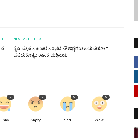
CLE
NEXT ARTICLE
ದಾನ
ಕೃಷಿ ಪತ್ತಿನ ಸಹಕಾರ ಸಂಘದ ಸೌಲಭ್ಯಗಳು ಸದುಪಯೋಗ
ಪಡೆದುಕೊಳ್ಳಿ,: ಶಾಸಕ ಮತ್ತಿಮಡು.
0
0
0
0
Funny
Angry
Sad
Wow