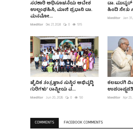
ಸರಕಾರಿ ಅಧಿಸೂಚನೆಯ ಆದೇಶ
ಡಾ. ಮುದ್ನರ್ ದ
ಉಲ್ಲಂಘಹಿಸಿ, ಮಾಜಿ ಪ್ರಧಾನಿ ಡಾ.
ಹಿಂದಿ ಸೇತು 
ಮನಮೋ...
kkeditor
Jan 31,
kkeditor
Dec 27, 2024
0
515
ಜೈವಿಕ ತಂತ್ರಜ್ಞಾನ ಸುಸ್ಥಿರ ಅಭಿವೃದ್ಧಿ
ಕಲಬುರಗಿ ವಿಮ
ಗುರಿಗಳು' ರಾಷ್ಟ್ರೀಯ ವ...
ಉಪರಾಷ್ಟ್ರಪತ
kkeditor
Jun 20, 2026
0
50
kkeditor
Apr 23,
COMMENTS
FACEBOOK COMMENTS