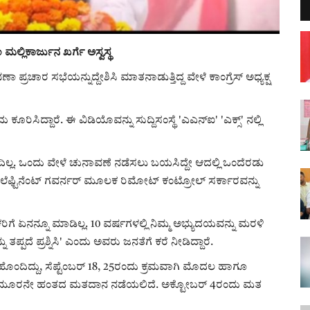
ಮಲ್ಲಿಕಾರ್ಜುನ ಖರ್ಗೆ ಅಸ್ವಸ್ಥ
ಾ ಪ್ರಚಾರ ಸಭೆಯನ್ನುದ್ದೇಶಿಸಿ ಮಾತನಾಡುತ್ತಿದ್ದ ವೇಳೆ ಕಾಂಗ್ರೆಸ್ ಅಧ್ಯಕ್ಷ
ಿಸಿದ್ದಾರೆ. ಈ ವಿಡಿಯೊವನ್ನು ಸುದ್ದಿಸಂಸ್ಥೆ 'ಎಎನ್‌ಐ' 'ಎಕ್ಸ್' ನಲ್ಲಿ
ಲ. ಒಂದು ವೇಳೆ ಚುನಾವಣೆ ನಡೆಸಲು ಬಯಸಿದ್ದೇ ಆದಲ್ಲಿ ಒಂದೆರಡು
 ಲೆಫ್ಟಿನೆಂಟ್ ಗವರ್ನರ್ ಮೂಲಕ ರಿಮೋಟ್ ಕಂಟ್ರೋಲ್ ಸರ್ಕಾರವನ್ನು
ಗೆ ಏನನ್ನೂ ಮಾಡಿಲ್ಲ. 10 ವರ್ಷಗಳಲ್ಲಿ ನಿಮ್ಮ ಅಭ್ಯುದಯವನ್ನು ಮರಳಿ
ತಪ್ಪದೆ ಪ್ರಶ್ನಿಸಿ' ಎಂದು ಅವರು ಜನತೆಗೆ ಕರೆ ನೀಡಿದ್ದಾರೆ.
ಹೊಂದಿದ್ದು, ಸೆಪ್ಟೆಂಬರ್ 18, 25ರಂದು ಕ್ರಮವಾಗಿ ಮೊದಲ ಹಾಗೂ
 ಮೂರನೇ ಹಂತದ ಮತದಾನ ನಡೆಯಲಿದೆ. ಅಕ್ಟೋಬ‌ರ್ 4ರಂದು ಮತ