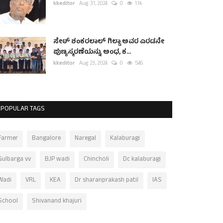
kkeditor
Aug 31, 2024
0
1.1k
ಸೇಠ್ ಶಂಕರಲಾಲ್ ಗಿಲ್ಡಾ ಅವರ ಎರಡನೇ
ಪುಣ್ಯಸ್ಮರಣೆಯನ್ನು ಅಂಧ, ಕ...
kkeditor
Aug 23, 2024
0
546
POPULAR TAGS
Farmer
Bangalore
Naregal
Kalaburagi
Gulbarga vv
BJP wadi
Chincholi
Dc kalaburagi
Wadi
VRL
KEA
Dr sharanprakash patil
IAS
School
Shivanand khajuri