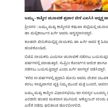
ಜಮ್ಮು - ಕಾಶ್ಮೀರ ಚುನಾವಣೆ ಪ್ರಚಾರ ವೇಳೆ ಎಐಸಿಸಿ ಅಧ್ಯಕ್ಷ ಡಾ 
ಶ್ರೀನಗರ : ಜಮ್ಮು ಮತ್ತು ಕಾಶ್ಮೀರದ ಕಥುವಾ ಜಿಲ್ಲೆಯಲ್ಲಿ ಚುನಾವಣ
ಡಾ ಮಲ್ಲಿಕಾರ್ಜುನ ಖರ್ಗೆ ಅವರು ಅಸ್ವಸ್ಥರಾಗಿದ್ದಾರೆ.
ಕೂಡಲೇ ವೇದಿಕೆಯಲ್ಲಿದ್ದ ನಾಯಕರು ಡಾ ಖರ್ಗೆ ಅವರ ಕೈ ಹಿಡಿದು ಕೂರ
ಹಂಚಿಕೊಂಡಿದೆ.
ಬಿಜೆಪಿ ನಾಯಕರು ಎಂದಿಗೂ ಚುನಾವಣೆ ನಡೆಸಲು ಬಯಸುವುದಿಲ್
ವರ್ಷಗಳಲ್ಲಿ ಮಾಡುತ್ತಾರೆ. ಸುಪ್ರೀಂ ಕೋರ್ಟ್‌ನ ಆದೇಶ ಹಾಗೂ
ನಡೆಸಲು ಬಯಸುತ್ತಿದ್ದಾರೆ ಎಂದು ಖರ್ಗೆ ವಾಗ್ದಾಳಿ ನಡೆಸಿದ್ದಾರೆ.
'ಕಳೆದ 10 ವರ್ಷಗಳಲ್ಲಿ ಪ್ರಧಾನಿ ಮೋದಿ ಅವರು ದೇಶದ ಯುವಕರಿ
ತರಲು ಸಾಧ್ಯವಾಗದ ವ್ಯಕ್ತಿ ನಿಮ್ಮ ಮುಂದೆ ಮತ್ತೆ ಬಂದರೆ, ಅವರನ್ನು 
ಜಮ್ಮು ಮತ್ತು ಕಾಶ್ಮೀರ ವಿಧಾನಸಭೆಯು 90 ಸದಸ್ಯರ ಬಲವನ್ನು 
ಎರಡನೇ ಹಂತದ ಮತದಾನ ಮುಗಿದಿದೆ. ಅಕ್ಟೋಬ‌ರ್ 1ರಂದು
ಎಣಿಕೆ ನಡೆದು ಫಲಿತಾಂಶ ಹೊರಬೀಳಲಿದೆ.