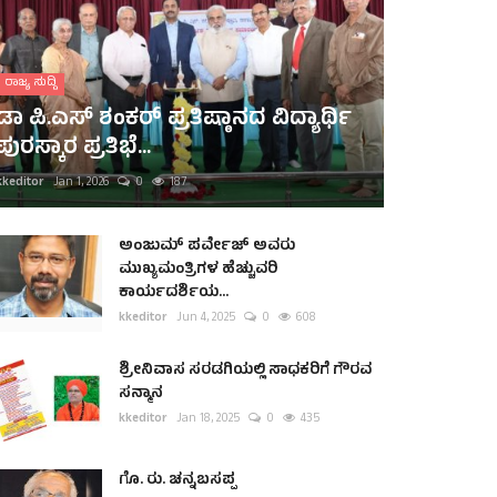
ರಾಜ್ಯ ಸುದ್ದಿ
ಡಾ ಪಿ.ಎಸ್ ಶಂಕರ್ ಪ್ರತಿಷ್ಠಾನದ ವಿದ್ಯಾರ್ಥಿ
ಪುರಸ್ಕಾರ ಪ್ರತಿಭೆ...
kkeditor
Jan 1, 2026
0
187
ಅಂಜುಮ್ ಪರ್ವೇಜ್ ಅವರು
ಮುಖ್ಯಮಂತ್ರಿಗಳ ಹೆಚ್ಚುವರಿ
ಕಾರ್ಯದರ್ಶಿಯ...
kkeditor
Jun 4, 2025
0
608
ಶ್ರೀನಿವಾಸ ಸರಡಗಿಯಲ್ಲಿ ಸಾಧಕರಿಗೆ ಗೌರವ
ಸನ್ಮಾನ
kkeditor
Jan 18, 2025
0
435
ಗೊ. ರು. ಚನ್ನಬಸಪ್ಪ