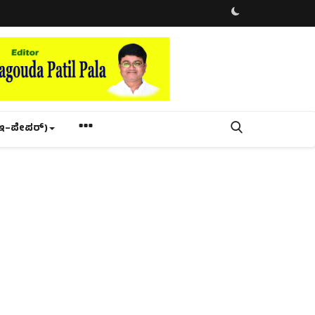
ಇ–ಪೇಪರ್‌)