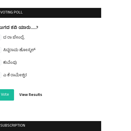
VOTING POLL
ುಗದ ಕವಿ ಯಾರು......?
ದ ರಾ ಬೇಂದ್ರೆ
ಸಿದ್ದರಾಮ ಹೋನ್ಕಲ್
ಕುವೆಂಪು
ಎ ಕೆ ರಾಮೇಶ್ವರ
Vote
View Results
SUBSCRIPTION