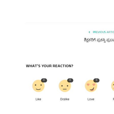
PREVIOUS ARTI
ಶಿಕ್ಷಕರಿಗೆ ಪ್ರಶಸ್ತಿ ಪ್ರ
WHAT'S YOUR REACTION?
0
0
0
Like
Dislike
Love