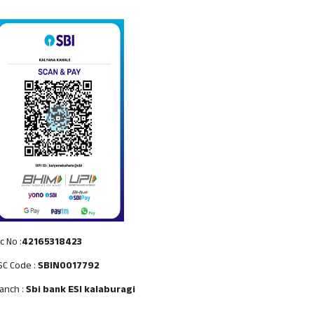
c No :
42165318423
SC Code :
SBIN0017792
anch :
Sbi bank ESI kalaburagi