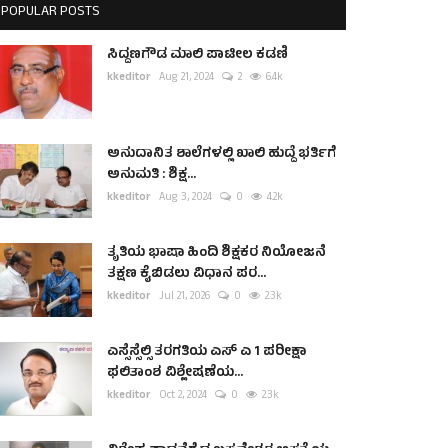
POPULAR POSTS
ಸಿದ್ದಣಗೌಡ ಮಾಲಿ ಪಾಟೀಲ ಕಡಣಿ
kkeditor
Aug 21, 2024
2
6.4k
ಅನುದಾನಿತ ಶಾಲೆಗಳಲ್ಲಿ ಖಾಲಿ ಹುದ್ದೆ ಭರ್ತಿಗೆ
ಅನುಮತಿ : ಶಿಕ್ಷ...
kkeditor
Aug 3, 2024
0
4.2k
ತೃತಿಯ ಭಾಷಾ ಹಿಂದಿ ಶಿಕ್ಷಕರ ನಿಯೋಜನೆ
ತಕ್ಷಣ ಕೈಬಿಡಲು ವಿಧಾನ ಪರ...
kkeditor
Jul 21, 2026
0
2.3k
ಎಸ್ಸೆಸ್ಸೆಲ್ಸಿ ತರಗತಿಯ ಎಸ್ ಎ 1 ಪರೀಕ್ಷಾ
ಫಲಿತಾಂಶ ವಿಶ್ಲೇಷಣೆಯ...
kkeditor
Oct 2, 2024
0
2.3k