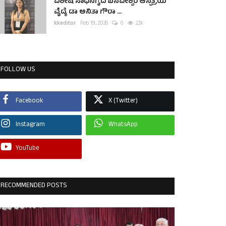
ವಿಶೇಷ ಸಾಧನೆಗೈದ ಬಸವೇಶ್ವರ ಆಸ್ಪತ್ರೆಯ
ವೈದ್ಯೆ ಡಾ ಅನಿತಾ ಗೌರಾ ...
kkeditor
Feb 19, 2026
0
2.2k
FOLLOW US
Facebook
X (Twitter)
Instagram
WhatsApp
YouTube
RECOMMENDED POSTS