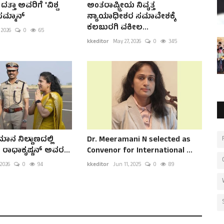
ತ್ತಾ ಅವರಿಗೆ 'ವಿಶ್ವ
ಅಂತರಾಷ್ಟ್ರೀಯ ನಿವೃತ್ತ
ಸಮ್ಮಾನ್
ನ್ಯಾಯಾಧೀಶರ ಸಮಾವೇಶಕ್ಕೆ
ಕಲಬುರಗಿ ವಕೀಲ...
 2026
0
65
kkeditor
May 27, 2026
0
345
ಾನ ನಿಲ್ದಾಣದಲ್ಲಿ
Dr. Meeramani N selected as
ಿ ರಾಧಾಕೃಷ್ಣನ್ ಅವರ...
Convenor for International ...
 2026
0
94
kkeditor
Jun 11, 2025
0
89