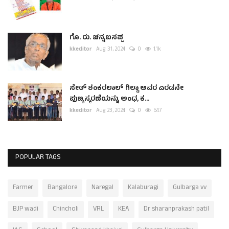
ಗೊ. ರು. ಚನ್ನಬಸಪ್ಪ
kkeditor
Aug 31, 2024
0
1.1k
ಸೇಠ್ ಶಂಕರಲಾಲ್ ಗಿಲ್ಡಾ ಅವರ ಎರಡನೇ
ಪುಣ್ಯಸ್ಮರಣೆಯನ್ನು ಅಂಧ, ಕ...
kkeditor
Aug 23, 2024
0
547
POPULAR TAGS
Farmer
Bangalore
Naregal
Kalaburagi
Gulbarga vv
BJP wadi
Chincholi
VRL
KEA
Dr sharanprakash patil