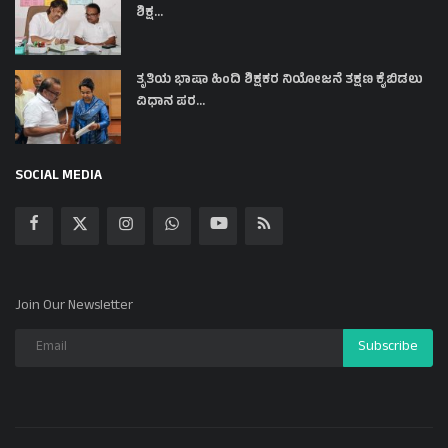
ಶಿಕ್ಷ...
ತೃತಿಯ ಭಾಷಾ ಹಿಂದಿ ಶಿಕ್ಷಕರ ನಿಯೋಜನೆ ತಕ್ಷಣ ಕೈಬಿಡಲು
ವಿಧಾನ ಪರ...
SOCIAL MEDIA
Join Our Newsletter
Subscribe