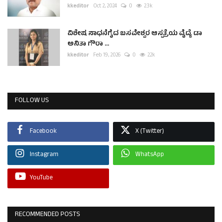
kkeditor
Oct 2, 2024
0
2.3k
ವಿಶೇಷ ಸಾಧನೆಗೈದ ಬಸವೇಶ್ವರ ಆಸ್ಪತ್ರೆಯ ವೈದ್ಯೆ ಡಾ
ಅನಿತಾ ಗೌರಾ ...
kkeditor
Feb 19, 2026
0
2.2k
FOLLOW US
Facebook
X (Twitter)
Instagram
WhatsApp
YouTube
RECOMMENDED POSTS