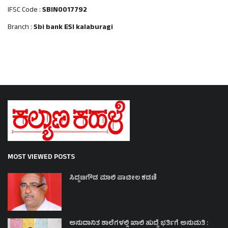
IFSC Code :
SBIN0017792
Branch :
Sbi bank ESI kalaburagi
MOST VIEWED POSTS
ಸಿದ್ದಣಗೌಡ ಮಾಲಿ ಪಾಟೀಲ ಕಡಣಿ
ಅನುದಾನಿತ ಶಾಲೆಗಳಲ್ಲಿ ಖಾಲಿ ಹುದ್ದೆ ಭರ್ತಿಗೆ ಅನುಮತಿ :