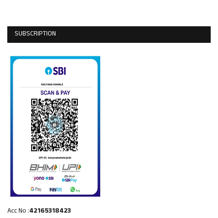
SUBSCRIPTION
Acc No :
42165318423