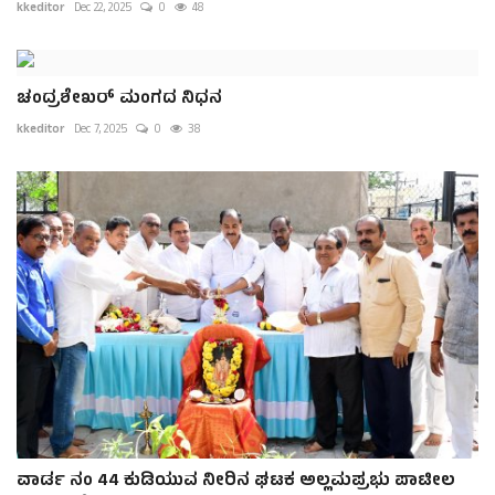
kkeditor
Dec 22, 2025
0
48
ಚಂದ್ರಶೇಖರ್ ಮಂಗದ ನಿಧನ
kkeditor
Dec 7, 2025
0
38
ವಾಡ೯ ನಂ 44 ಕುಡಿಯುವ ನೀರಿನ ಘಟಕ ಅಲ್ಲಮಪ್ರಭು ಪಾಟೀಲ