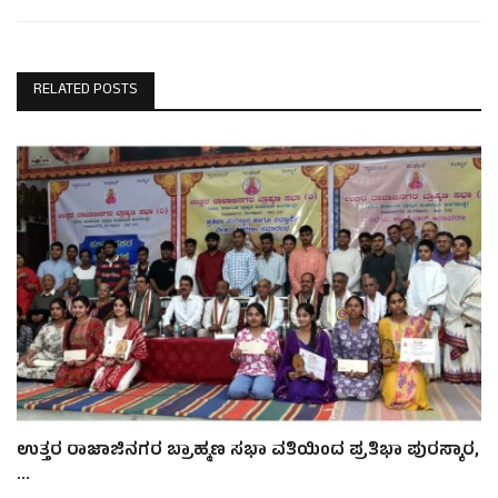
RELATED POSTS
ಉತ್ತರ ರಾಜಾಜಿನಗರ ಬ್ರಾಹ್ಮಣ ಸಭಾ ವತಿಯಿಂದ ಪ್ರತಿಭಾ ಪುರಸ್ಕಾರ,
...