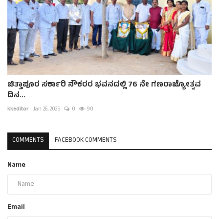
ಚಿತ್ತಾಪೂರ ಸರ್ಕಾರಿ ನೌಕರರ ಭವನದಲ್ಲಿ 76 ನೇ ಗಣರಾಜ್ಯೋತ್ಸವ
ದಿನ...
kkeditor
Jan 26, 2025
0
90
COMMENTS
FACEBOOK COMMENTS
Name
Email