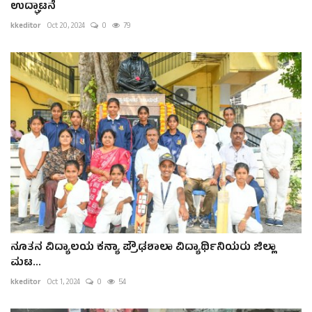
ಉದ್ಘಾಟನೆ
kkeditor
Oct 20, 2024
0
79
ನೂತನ ವಿದ್ಯಾಲಯ ಕನ್ಯಾ ಪ್ರೌಢಶಾಲಾ ವಿದ್ಯಾರ್ಥಿನಿಯರು ಜಿಲ್ಲಾ
ಮಟ...
kkeditor
Oct 1, 2024
0
54