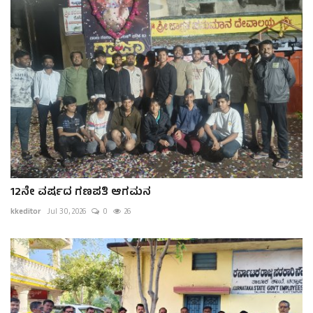
12ನೇ ವರ್ಷದ ಗಣಪತಿ ಆಗಮನ
kkeditor
Jul 30, 2026
0
26