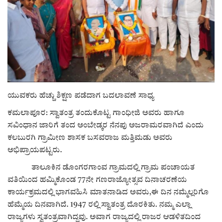
ರಾಜಕೀಯ
ಸುದ್ದಿ
e-paper (ಇ–ಪೇಪರ್‌)
ಪುಸ್ತಕ ಪರಿಚಯ
ಯುವಕರು ಹೆಚ್ಚು ಶಿಕ್ಷಣ ಪಡೆದಾಗ ಬದಲಾವಣೆ ಸಾಧ್ಯ
ಕಮಲಾಪೂರ: ಸ್ವಾತಂತ್ರ ತಂದುಕೊಟ್ಟ ಗಾಂಧೀಜಿ ಅವರು ಹಾಗೂ
ಅಂಕಣ
ಸವಿಂಧಾನ ಜಾರಿಗೆ ತಂದ ಅಂಬೇಡ್ಕರ ನೆನಪು ಅಜರಾಮರವಾಗಿದೆ ಎಂದು
ಕಲಬುರಗಿ ಗ್ರಾಮೀಣ ಶಾಸಕ ಬಸವರಾಜ ಮತ್ತಿಮಡು ಅವರು
ಸಾಧಕರ ಪರಿಚಯ
ಅಭಿಪ್ರಾಯಪಟ್ಟರು.
ತಾಲೂಕಿನ ಡೊಂಗರಗಾಂವ ಗ್ರಾಮದಲ್ಲಿ ಗ್ರಾಮ ಪಂಚಾಯತ
ಪತ್ರಕರ್ತರ ಪರಿಚಯ
ವತಿಯಿಂದ ಹಮ್ಮಿಕೊಂಡ 77ನೇ ಗಣರಾಜ್ಯೋತ್ಸವ ದಿನಾಚರಣೆಯ
ಕಾರ್ಯಕ್ರಮದಲ್ಲಿ ಭಾಗವಹಿಸಿ ಮಾತನಾಡಿದ ಅವರು,ಈ ದಿನ ನಮ್ಮೆಲ್ಲರಿಗೊ
ಸಂಪಾದಕೀಯ
ಹೆಮ್ಮೆಯ ದಿನವಾಗಿದೆ. 1947 ರಲ್ಲಿ ಸ್ವಾತಂತ್ರ ದೊರಕಿತು. ನಮ್ಮ ಎಲ್ಲಾ
ರಾಜ್ಯಗಳು ಸ್ವತಂತ್ರವಾಗಿದ್ದವು. ಅವಾಗ ರಾಜ್ಯದಲ್ಲಿ ರಾಜರ ಆಡಳಿತದಿಂದ