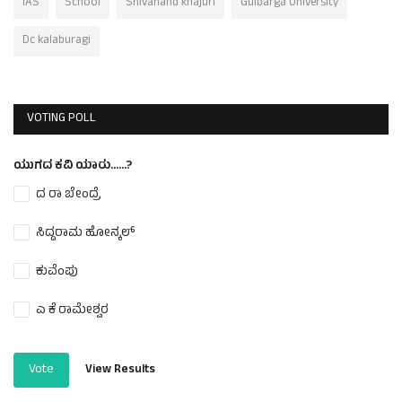
IAS
School
Shivanand khajuri
Gulbarga University
Dc kalaburagi
VOTING POLL
ಯುಗದ ಕವಿ ಯಾರು......?
ದ ರಾ ಬೇಂದ್ರೆ
ಸಿದ್ದರಾಮ ಹೋನ್ಕಲ್
ಕುವೆಂಪು
ಎ ಕೆ ರಾಮೇಶ್ವರ
Vote
View Results