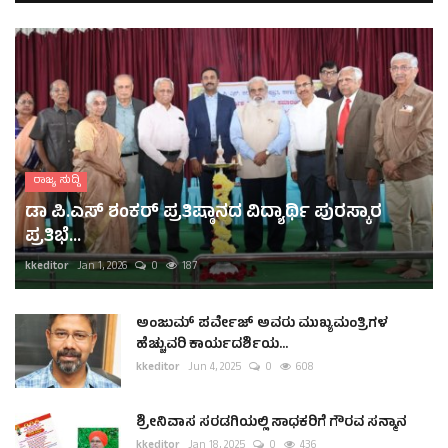
ರಾಜ್ಯ ಸುದ್ದಿ
ಡಾ ಪಿ.ಎಸ್ ಶಂಕರ್ ಪ್ರತಿಷ್ಠಾನದ ವಿದ್ಯಾರ್ಥಿ ಪುರಸ್ಕಾರ
ಪ್ರತಿಭೆ...
kkeditor
Jan 1, 2026
0
187
ಅಂಜುಮ್ ಪರ್ವೇಜ್ ಅವರು ಮುಖ್ಯಮಂತ್ರಿಗಳ
ಹೆಚ್ಚುವರಿ ಕಾರ್ಯದರ್ಶಿಯ...
kkeditor
Jun 4, 2025
0
608
ಶ್ರೀನಿವಾಸ ಸರಡಗಿಯಲ್ಲಿ ಸಾಧಕರಿಗೆ ಗೌರವ ಸನ್ಮಾನ
kkeditor
Jan 18, 2025
0
436