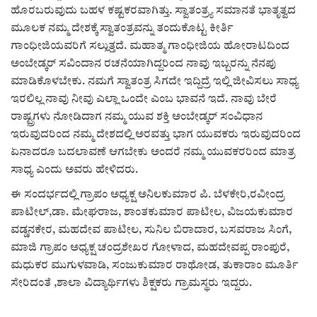
ಕವನ
ಹೊರಬರುವುದು ಬಹಳ ಕಷ್ಟಕರವಾಗಿತ್ತು. ಸ್ವಾತಂತ್ರ್ಯ ಸಮಾನತೆ ಭಾತೃತ್ವದ
ಮೂಲಕ ನಮ್ಮ ದೇಶಕ್ಕೆ ಸ್ವಾತಂತ್ರವನ್ನು ತಂದುಕೊಟ್ಟ ಕೀರ್ತಿ
Digital Subscription
ಗಾಂಧೀಜಿಯವರಿಗೆ ಸಲ್ಲುತ್ತದೆ. ಮಹಾತ್ಮ ಗಾಂಧೀಜಿಯ ಹೋರಾಟದಿಂದ
ಅಂಬೇಡ್ಕರ್ ಸವಿಂದಾನ ರಚನೆಯಾಗಿದ್ದರಿಂದ ನಾವು ಇಬ್ಬರನ್ನು ನೆನಪು
ಮಾಡಿಕೊಳಬೇಕು. ನಮಗೆ ಸ್ವಾತಂತ್ರ ಸಿಗದೇ ಇದ್ದಿದ್ರೆ ಇಲ್ಲಿ ಜೀವಿಸಲು ಸಾಧ್ಯ
ಇರಲಿಲ್ಲ ನಾವು ನೀವು ಎಲ್ಲಾ ಒಂದೇ ಎಂಬ ಭಾವನೆ ಇದೆ. ನಾವು ಬೇರೆ
ರಾಷ್ಟ್ರಗಳು ನೋಡಿದಾಗ ನಮ್ಮ ಯುವ ಶಕ್ತಿ ಅಂಬೇಡ್ಕರ್ ಸಂವಿಧಾನ
ಇರುವುದರಿಂದ ನಮ್ಮ ದೇಶದಲ್ಲಿ ಅರವತ್ತು ಭಾಗ ಯುವಕರು ಇರುವುದರಿಂದ
ಏನಾದರೂ ಬದಲಾವಣೆ ಆಗಬೇಕು ಅಂದರೆ ನಮ್ಮ ಯುವಕರರಿಂದ ಮಾತ್ರ
ಸಾಧ್ಯ ಎಂದು ಅವರು ಹೇಳಿದರು.
ಈ ಸಂದರ್ಭದಲ್ಲಿ ಗ್ರಾಪಂ ಅಧ್ಯಕ್ಷ ಅನಿಲಕುಮಾರ ಪಿ. ಬೆಳಕೇರಿ,ರವೀಂದ್ರ
ಪಾಟೀಲ್,ಡಾ. ಮೇಘರಾಜ, ಶಾಂತಕುಮಾರ ಪಾಟೀಲ, ವಿಜಯಕುಮಾರ
ವಡ್ಡನಕೇರ, ಮಹದೇವ ಪಾಟೀಲ, ಸುನಿಲ ಬಿರಾದಾರ, ಬಸವರಾಜ ಸಿಂಗೆ,
ಮಾಜಿ ಗ್ರಾಪಂ ಅಧ್ಯಕ್ಷ ಚಂದ್ರಶೇಖರ ಗೋಳಾದ, ಮಹದೇವಪ್ಪ ರಾಂಪುರೆ,
ಮಧುಕರ ಮುಗುಳವಾಡಿ, ಸಂಜುಕುಮಾರ ರಾಥೋಡ, ತುಕಾರಾಂ ಮೂರ್ತಿ
ಸೇರಿದಂತೆ ,ಶಾಲಾ ವಿದ್ಯಾರ್ಥಿಗಳು ಶಿಕ್ಷಕರು ಗ್ರಾಮಸ್ಥರು ಇದ್ದರು.