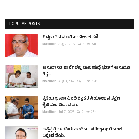
POPULAR POSTS
ಸಿದ್ದಣಗೌಡ ಮಾಲಿ ಪಾಟೀಲ ಕಡಣಿ
kkeditor
Aug 21, 2024
2
6.4k
ಅನುದಾನಿತ ಶಾಲೆಗಳಲ್ಲಿ ಖಾಲಿ ಹುದ್ದೆ ಭರ್ತಿಗೆ ಅನುಮತಿ :
ಶಿಕ್ಷ...
kkeditor
Aug 3, 2024
0
4.2k
ತೃತಿಯ ಭಾಷಾ ಹಿಂದಿ ಶಿಕ್ಷಕರ ನಿಯೋಜನೆ ತಕ್ಷಣ
ಕೈಬಿಡಲು ವಿಧಾನ ಪರ...
kkeditor
Jul 21, 2026
0
2.3k
ಎಸ್ಸೆಸ್ಸೆಲ್ಸಿ ತರಗತಿಯ ಎಸ್ ಎ 1 ಪರೀಕ್ಷಾ ಫಲಿತಾಂಶ
ವಿಶ್ಲೇಷಣೆಯ...