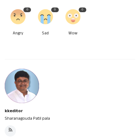
0
0
0
Angry
Sad
Wow
kkeditor
Sharanagouda Patil pala