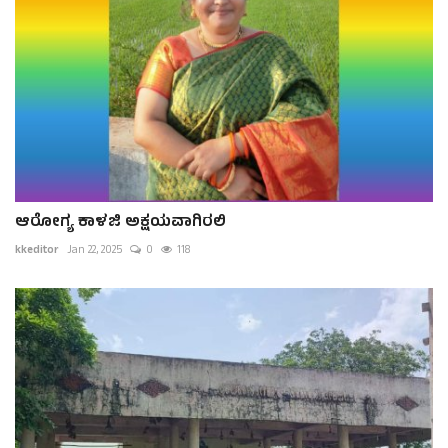
ಆರೋಗ್ಯ ಕಾಳಜಿ ಅಕ್ಷಯವಾಗಿರಲಿ
kkeditor
Jan 22, 2025
0
118