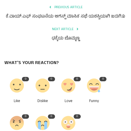
PREVIOUS ARTICLE
ಕೆ.ವಾಯ್.ಎಫ್ ಸಂಘಟನೆಯ ಆಗಸ್ಟ್ ಮಾಸಿಕ ಸಭೆ ಯಶಸ್ವಿಯಾಗಿ ಜರುಗಿತು
NEXT ARTICLE
ಢಕ್ಕೆಯ ಬೊಮ್ಮಣ್ಣ
WHAT'S YOUR REACTION?
0
0
0
0
Like
Dislike
Love
Funny
0
0
0