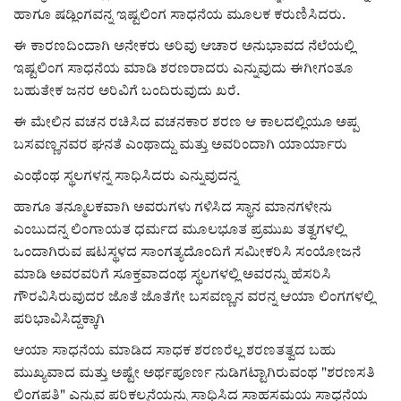
ಹಾಗೂ ಷಡ್ಲಿಂಗವನ್ನ ಇಷ್ಟಲಿಂಗ ಸಾಧನೆಯ ಮೂಲಕ ಕರುಣಿಸಿದರು.
ಈ ಕಾರಣದಿಂದಾಗಿ ಅನೇಕರು ಅರಿವು ಆಚಾರ ಅನುಭಾವದ ನೆಲೆಯಲ್ಲಿ
ಇಷ್ಟಲಿಂಗ ಸಾಧನೆಯ ಮಾಡಿ ಶರಣರಾದರು ಎನ್ನುವುದು ಈಗೀಗಂತೂ
ಬಹುತೇಕ ಜನರ ಅರಿವಿಗೆ ಬಂದಿರುವುದು ಖರೆ.
ಈ ಮೇಲಿನ ವಚನ ರಚಿಸಿದ ವಚನಕಾರ ಶರಣ ಆ ಕಾಲದಲ್ಲಿಯೂ ಅಪ್ಪ
ಬಸವಣ್ಣನವರ ಘನತೆ ಎಂಥಾದ್ದು ಮತ್ತು ಅವರಿಂದಾಗಿ ಯಾರ್ಯಾರು
ಎಂಥೆಂಥ ಸ್ಥಲಗಳನ್ನ ಸಾಧಿಸಿದರು ಎನ್ನುವುದನ್ನ
ಹಾಗೂ ತನ್ಮೂಲಕವಾಗಿ ಅವರುಗಳು ಗಳಿಸಿದ ಸ್ಥಾನ ಮಾನಗಳೇನು
ಎಂಬುದನ್ನ ಲಿಂಗಾಯತ ಧರ್ಮದ ಮೂಲಭೂತ ಪ್ರಮುಖ ತತ್ವಗಳಲ್ಲಿ
ಒಂದಾಗಿರುವ ಷಟಸ್ಥಳದ ಸಾಂಗತ್ಯದೊಂದಿಗೆ ಸಮೀಕರಿಸಿ ಸಂಯೋಜನೆ
ಮಾಡಿ ಅವರವರಿಗೆ ಸೂಕ್ತವಾದಂಥ ಸ್ಥಲಗಳಲ್ಲಿ ಅವರನ್ನು ಹೆಸರಿಸಿ
ಗೌರವಿಸಿರುವುದರ ಜೊತೆ ಜೊತೆಗೇ ಬಸವಣ್ಣನ ವರನ್ನ ಆಯಾ ಲಿಂಗಗಳಲ್ಲಿ
ಪರಿಭಾವಿಸಿದ್ದಕ್ಕಾಗಿ
ಆಯಾ ಸಾಧನೆಯ ಮಾಡಿದ ಸಾಧಕ ಶರಣರೆಲ್ಲ ಶರಣತತ್ವದ ಬಹು
ಮುಖ್ಯವಾದ ಮತ್ತು ಅಷ್ಟೇ ಅರ್ಥಪೂರ್ಣ ನುಡಿಗಟ್ಟಾಗಿರುವಂಥ "ಶರಣಸತಿ
ಲಿಂಗಪತಿ" ಎನ್ನುವ ಪರಿಕಲ್ಪನೆಯನ್ನು ಸಾಧಿಸಿದ ಸಾಹಸಮಯ ಸಾಧನೆಯ