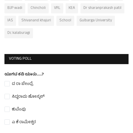
BJP wadi
Chincholi
VRL
KEA
Dr sharanprakash patil
IAS
Shivanand khajuri
School
Gulbarga University
Dc kalaburagi
VOTING POLL
ಯುಗದ ಕವಿ ಯಾರು......?
ದ ರಾ ಬೇಂದ್ರೆ
ಸಿದ್ದರಾಮ ಹೋನ್ಕಲ್
ಕುವೆಂಪು
ಎ ಕೆ ರಾಮೇಶ್ವರ