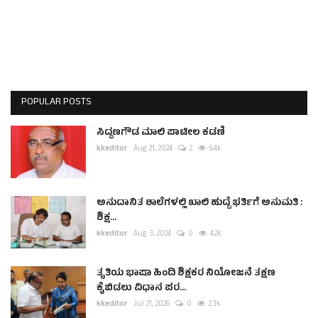
POPULAR POSTS
ಸಿದ್ದಣಗೌಡ ಮಾಲಿ ಪಾಟೀಲ ಕಡಣಿ
kkeditor
Aug 21, 2024
2
6.4k
ಅನುದಾನಿತ ಶಾಲೆಗಳಲ್ಲಿ ಖಾಲಿ ಹುದ್ದೆ ಭರ್ತಿಗೆ ಅನುಮತಿ :
ಶಿಕ್ಷ...
kkeditor
Aug 3, 2024
0
4.2k
ತೃತಿಯ ಭಾಷಾ ಹಿಂದಿ ಶಿಕ್ಷಕರ ನಿಯೋಜನೆ ತಕ್ಷಣ
ಕೈಬಿಡಲು ವಿಧಾನ ಪರ...
kkeditor
Jul 21, 2026
0
2.3k