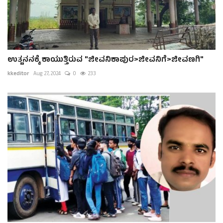
ಉತ್ಖನನಕ್ಕೆ ಕಾಯುತ್ತಿರುವ "ಜೀವನಿಕಾಪುರ>ಜೀವನಿಗೆ>ಜೀವಣಗಿ"
kkeditor
Aug 27, 2024
0
233