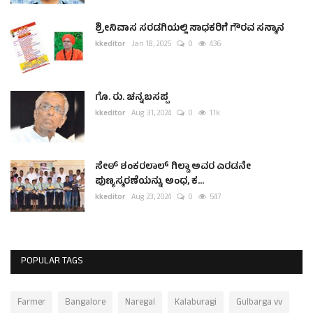
ಶ್ರೀನಿವಾಸ ಸರಡಗಿಯಲ್ಲಿ ಸಾಧಕರಿಗೆ ಗೌರವ ಸನ್ಮಾನ
kkeditor
Jan 18, 2025
0
436
ಗೊ. ರು. ಚನ್ನಬಸಪ್ಪ
kkeditor
Aug 31, 2024
0
1.1k
ಸೇಠ್ ಶಂಕರಲಾಲ್ ಗಿಲ್ಡಾ ಅವರ ಎರಡನೇ
ಪುಣ್ಯಸ್ಮರಣೆಯನ್ನು ಅಂಧ, ಕ...
kkeditor
Aug 23, 2024
0
547
POPULAR TAGS
Farmer
Bangalore
Naregal
Kalaburagi
Gulbarga vv