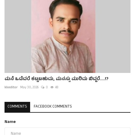
ಮನೆ ಒಡೆದರೆ ಕಟ್ಟಬಹುದು, ಮನಸ್ಸು ಮುರಿದು ಬಿದ್ದರೆ....!?
kkeditor
May 30, 2026
0
48
COMMENTS
FACEBOOK COMMENTS
Name