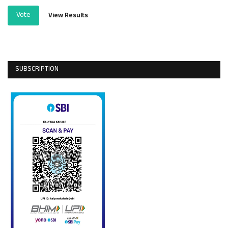
Vote
View Results
SUBSCRIPTION