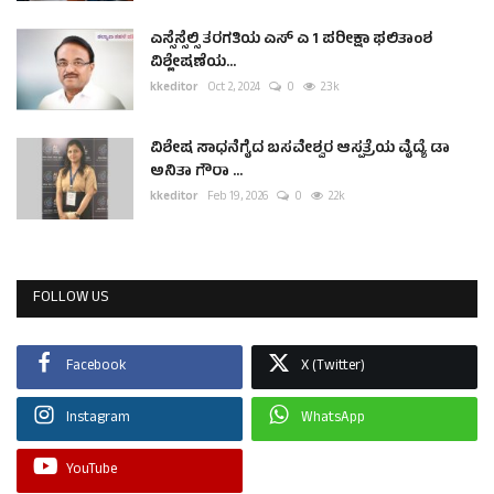
ಎಸ್ಸೆಸ್ಸೆಲ್ಸಿ ತರಗತಿಯ ಎಸ್ ಎ 1 ಪರೀಕ್ಷಾ ಫಲಿತಾಂಶ
ವಿಶ್ಲೇಷಣೆಯ...
kkeditor
Oct 2, 2024
0
2.3k
ವಿಶೇಷ ಸಾಧನೆಗೈದ ಬಸವೇಶ್ವರ ಆಸ್ಪತ್ರೆಯ ವೈದ್ಯೆ ಡಾ
ಅನಿತಾ ಗೌರಾ ...
kkeditor
Feb 19, 2026
0
2.2k
FOLLOW US
Facebook
X (Twitter)
Instagram
WhatsApp
YouTube