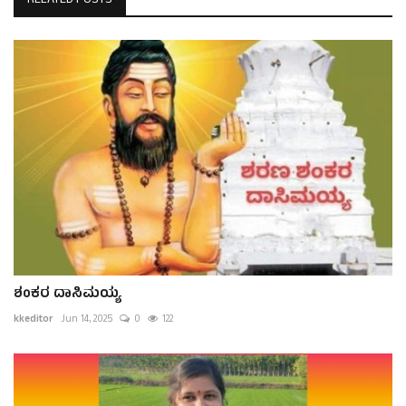
RELATED POSTS
ಶಂಕರ ದಾಸಿಮಯ್ಯ
kkeditor
Jun 14, 2025
0
122