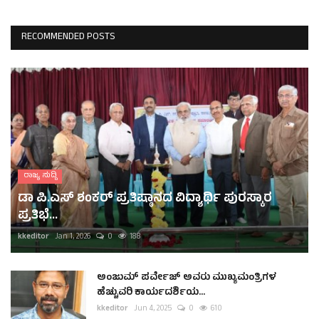
RECOMMENDED POSTS
ರಾಜ್ಯ ಸುದ್ದಿ
ಡಾ ಪಿ.ಎಸ್ ಶಂಕರ್ ಪ್ರತಿಷ್ಠಾನದ ವಿದ್ಯಾರ್ಥಿ ಪುರಸ್ಕಾರ
ಪ್ರತಿಭೆ...
kkeditor
Jan 1, 2026
0
188
ಅಂಜುಮ್ ಪರ್ವೇಜ್ ಅವರು ಮುಖ್ಯಮಂತ್ರಿಗಳ
ಹೆಚ್ಚುವರಿ ಕಾರ್ಯದರ್ಶಿಯ...
kkeditor
Jun 4, 2025
0
610