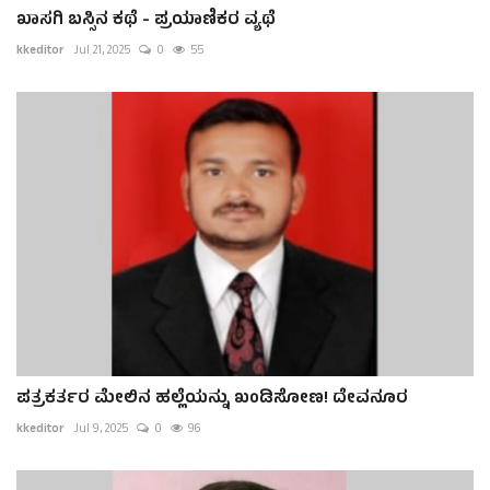
ಖಾಸಗಿ ಬಸ್ಸಿನ ಕಥೆ - ಪ್ರಯಾಣಿಕರ ವ್ಯಥೆ
kkeditor
Jul 21, 2025
0
55
ಪತ್ರಕರ್ತರ ಮೇಲಿನ ಹಲ್ಲೆಯನ್ನು ಖಂಡಿಸೋಣ! ದೇವನೂರ
kkeditor
Jul 9, 2025
0
96