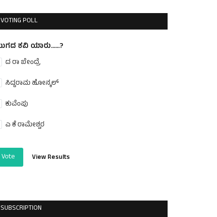
VOTING POLL
ುಗದ ಕವಿ ಯಾರು......?
ದ ರಾ ಬೇಂದ್ರೆ
ಸಿದ್ದರಾಮ ಹೋನ್ಕಲ್
ಕುವೆಂಪು
ಎ ಕೆ ರಾಮೇಶ್ವರ
Vote
View Results
SUBSCRIPTION