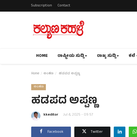
Subscription
Contact
HOME
ರಾಷ್ಟ್ರೀಯ ಸುದ್ದಿ
ರಾಜ್ಯ ಸುದ್ದಿ
ಕಲೆ 
Home
ಅಂಕಣ
ಹಡಪದ ಅಪ್ಪಣ್ಣ
ಅಂಕಣ
ಹಡಪದ ಅಪ್ಪಣ್ಣ
kkeditor
Jul 4, 2025 - 09:57
Facebook
Twitter