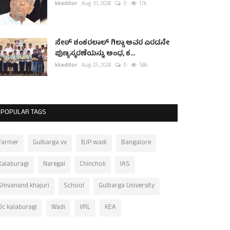
kkeditor
Aug 31, 2024
0
1.1k
ಸೇಠ್ ಶಂಕರಲಾಲ್ ಗಿಲ್ಡಾ ಅವರ ಎರಡನೇ
ಪುಣ್ಯಸ್ಮರಣೆಯನ್ನು ಅಂಧ, ಕ...
kkeditor
Aug 23, 2024
0
546
POPULAR TAGS
Farmer
Gulbarga vv
BJP wadi
Bangalore
Kalaburagi
Naregal
Chincholi
IAS
Shivanand khajuri
School
Gulbarga University
Dc kalaburagi
Wadi
VRL
KEA