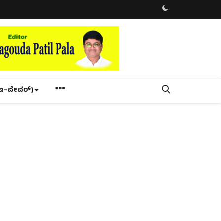
ಇ–ಪೇಪರ್‌)