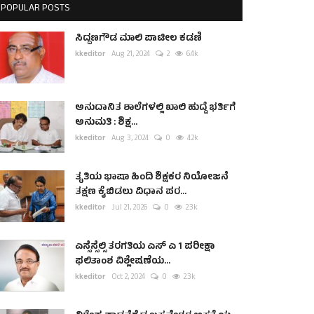
POPULAR POSTS
ಸಿದ್ದಣಗೌಡ ಮಾಲಿ ಪಾಟೀಲ ಕಡಣಿ
kkeditor
Aug 21, 2024
2
6.4k
ಅನುದಾನಿತ ಶಾಲೆಗಳಲ್ಲಿ ಖಾಲಿ ಹುದ್ದೆ ಭರ್ತಿಗೆ
ಅನುಮತಿ : ಶಿಕ್ಷ...
kkeditor
Aug 3, 2024
0
4.2k
ತೃತಿಯ ಭಾಷಾ ಹಿಂದಿ ಶಿಕ್ಷಕರ ನಿಯೋಜನೆ
ತಕ್ಷಣ ಕೈಬಿಡಲು ವಿಧಾನ ಪರ...
kkeditor
Jul 21, 2026
0
2.3k
ಎಸ್ಸೆಸ್ಸೆಲ್ಸಿ ತರಗತಿಯ ಎಸ್ ಎ 1 ಪರೀಕ್ಷಾ
ಫಲಿತಾಂಶ ವಿಶ್ಲೇಷಣೆಯ...
kkeditor
Oct 2, 2024
0
2.3k