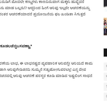
 ಕುರುಡಿಗೆ ಮೊದಲೇ ಕಣ್ಣುಗಳು ಕಾಣದಿರುವಾಗ ಮಕ್ಕಳು ಹುಟ್ಟಿದರೆ
ಏನು ಮಾಡ ಬಲ್ಲನು!? ಆದ್ದರಿಂದ ಹೀಗೆ ಅರಿವು ಇಲ್ಲದೇ ಆಚರಣೆಯನ್ನು
 ಆನಂತರ ಆಚರಣೆಯಾದರೆ ಪ್ರಯೋಜನೆಯ ಫಲ ಖಂಡಿತಾ ಸಿಗುತ್ತದೆ
 #ಕೂಡಲಚೆನ್ನಬಸವಣ್ಣಾ.*
ರಣೆಯ ಲಾಭ, ಈ ಲಾಭನಷ್ಟದ ವ್ಯವಹಾರಿಕ ಅರಿವನ್ನೇ ಅರಿಯದೆ ಕಾಮ
ಡಾಗಿ ಅರಿವುಗೇಡಿತನದಿ ಸುಮ್ಮನೆ ಸತ್ತುಹೋಗುವರಲ್ಲಾ! ಎನ್ನ ದೇವ
ಚನದಲ್ಲಿ ಅರಿವು ಆಚರಣೆ ಪರಸ್ಪರ ಕೂಡಿ ಮಾಡಿದ ಇಷ್ಟಲಿಂಗ ಸಾಧನೆ