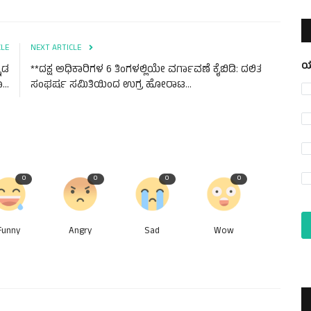
CLE
NEXT ARTICLE
ಯ
್ನಡ
**ದಕ್ಷ ಅಧಿಕಾರಿಗಳ 6 ತಿಂಗಳಲ್ಲಿಯೇ ವರ್ಗಾವಣೆ ಕೈಬಿಡಿ: ದಲಿತ
..
ಸಂಘರ್ಷ ಸಮಿತಿಯಿಂದ ಉಗ್ರ ಹೋರಾಟ...
0
0
0
0
Funny
Angry
Sad
Wow