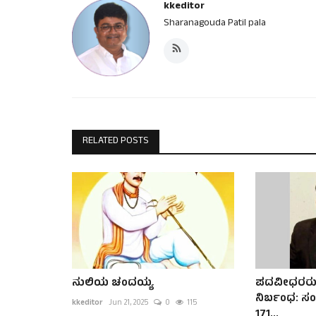
kkeditor
Sharanagouda Patil pala
RELATED POSTS
ನುಲಿಯ ಚಂದಯ್ಯ
ಪದವೀಧರರು–ಶ
ನಿರ್ಬಂಧ: ಸ
kkeditor
Jun 21, 2025
0
115
171...