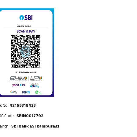
c No :
42165318423
SC Code :
SBIN0017792
anch :
Sbi bank ESI kalaburagi