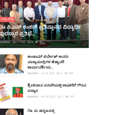
ರಾಜ್ಯ ಸುದ್ದಿ
ಡಾ ಪಿ.ಎಸ್ ಶಂಕರ್ ಪ್ರತಿಷ್ಠಾನದ ವಿದ್ಯಾರ್ಥಿ
ಪುರಸ್ಕಾರ ಪ್ರತಿಭೆ...
kkeditor
Jan 1, 2026
0
187
ಅಂಜುಮ್ ಪರ್ವೇಜ್ ಅವರು
ಮುಖ್ಯಮಂತ್ರಿಗಳ ಹೆಚ್ಚುವರಿ
ಕಾರ್ಯದರ್ಶಿಯ...
kkeditor
Jun 4, 2025
0
608
ಶ್ರೀನಿವಾಸ ಸರಡಗಿಯಲ್ಲಿ ಸಾಧಕರಿಗೆ ಗೌರವ
ಸನ್ಮಾನ
kkeditor
Jan 18, 2025
0
435
ಗೊ. ರು. ಚನ್ನಬಸಪ್ಪ