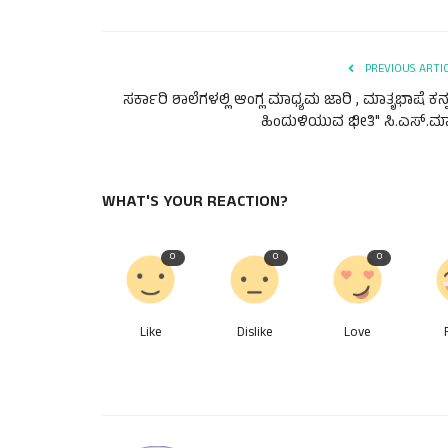
PREVIOUS ARTI
ಸರ್ಕಾರಿ ಶಾಲೆಗಳಲ್ಲಿ ಆಂಗ್ಲ ಮಾಧ್ಯಮ ಜಾರಿ , ಮಾತೃಭಾಷೆ ಕನ
ಹಿಂದುಳಿಯುವ ಭೀತಿ" ಸಿ.ಎಸ್.ಮಾ.
WHAT'S YOUR REACTION?
0
0
0
Like
Dislike
Love