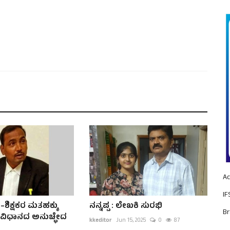
Ac
IF
ಿಕ್ಷಕರ ಮತಹಕ್ಕು
ನನ್ನಪ್ಪ : ಲೇಖಕಿ ಸುರಭಿ
Br
ಂವಿಧಾನದ ಅನುಚ್ಛೇದ
kkeditor
Jun 15, 2025
0
87