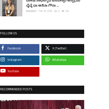
ವಿಶೇಷ ಸಾಧನೆಗೈದ ಬಸವೇಶ್ವರ ಆಸ್ಪತ್ರೆಯ
ವೈದ್ಯೆ ಡಾ ಅನಿತಾ ಗೌರಾ ...
kkeditor
Feb 19, 2026
0
2.2k
FOLLOW US
Facebook
X (Twitter)
Instagram
WhatsApp
YouTube
RECOMMENDED POSTS