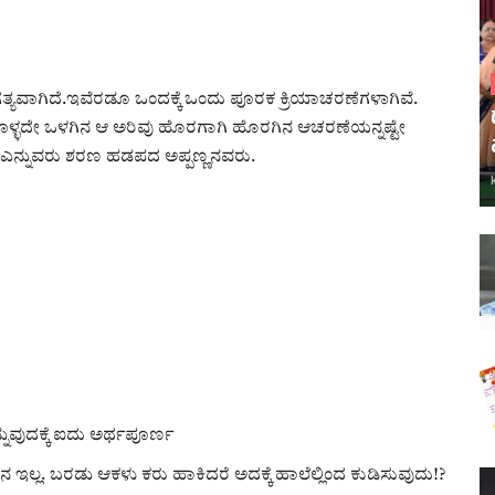
್ಯವಾಗಿದೆ.ಇವೆರಡೂ ಒಂದಕ್ಕೆ ಒಂದು ಪೂರಕ ಕ್ರಿಯಾಚರಣೆಗಳಾಗಿವೆ.
ಕೊಳ್ಳದೇ ಒಳಗಿನ ಆ ಅರಿವು ಹೊರಗಾಗಿ ಹೊರಗಿನ ಆಚರಣೆಯನ್ನಷ್ಟೇ
ಲ ಎನ್ನುವರು ಶರಣ ಹಡಪದ ಅಪ್ಪಣ್ಣನವರು.
ನುವುದಕ್ಕೆ ಐದು ಅರ್ಥಪೂರ್ಣ
 ಇಲ್ಲ. ಬರಡು ಆಕಳು ಕರು ಹಾಕಿದರೆ ಅದಕ್ಕೆ ಹಾಲೆಲ್ಲಿಂದ ಕುಡಿಸುವುದು!?