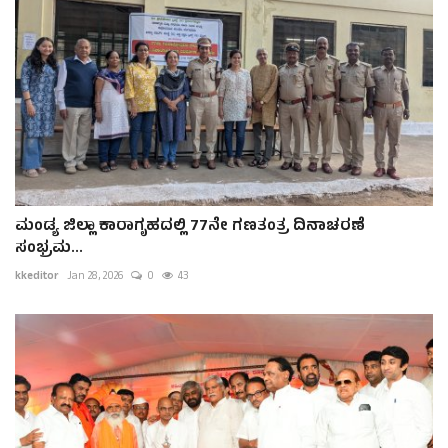
ಮಂಡ್ಯ ಜಿಲ್ಲಾ ಕಾರಾಗೃಹದಲ್ಲಿ 77ನೇ ಗಣತಂತ್ರ ದಿನಾಚರಣೆ
ಸಂಭ್ರಮ...
kkeditor
Jan 28, 2026
0
43