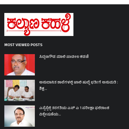
MOST VIEWED POSTS
ಸಿದ್ದಣಗೌಡ ಮಾಲಿ ಪಾಟೀಲ ಕಡಣಿ
ಅನುದಾನಿತ ಶಾಲೆಗಳಲ್ಲಿ ಖಾಲಿ ಹುದ್ದೆ ಭರ್ತಿಗೆ ಅನುಮತಿ :
ಶಿಕ್ಷ...
ಎಸ್ಸೆಸ್ಸೆಲ್ಸಿ ತರಗತಿಯ ಎಸ್ ಎ 1 ಪರೀಕ್ಷಾ ಫಲಿತಾಂಶ
ವಿಶ್ಲೇಷಣೆಯ...