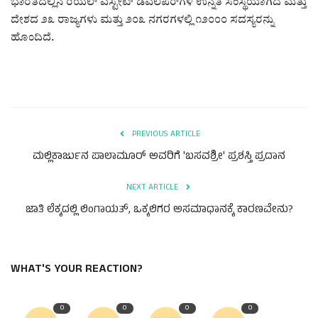
ಕವನ
ಭಾರತದಲ್ಲಿನ ರಿಯಲ್ ಎಸ್ಟೇಟ್ ಡೆವಲಪರ್‌ಗಳ ಉನ್ನತ ಸಂಸ್ಥೆಯಾಗಿದೆ ಮತ್ತು
ದೇಶದ ೨೩ ರಾಜ್ಯಗಳು ಮತ್ತು ೨೦೩ ನಗರಗಳಲ್ಲಿ ೧೨೦೦೦ ಸದಸ್ಯರನ್ನು
Digital Subscription
ಹೊಂದಿದೆ.
PREVIOUS ARTICLE
ಮಲ್ಲಿಕಾರ್ಜುನ ಪಾಲಾಮೂರ್ ಅವರಿಗೆ 'ಬಸವಶ್ರೀ' ಪ್ರಶಸ್ತಿ ಪ್ರದಾನ
NEXT ARTICLE
ಜಾತಿ ಲೆಕ್ಕದಲ್ಲಿ ಲಿಂಗಾಯತ್, ಒಕ್ಕಲಿಗರ ಅಸಮಾಧಾನಕ್ಕೆ ಕಾರಣವೇನು?
WHAT'S YOUR REACTION?
0
0
0
0