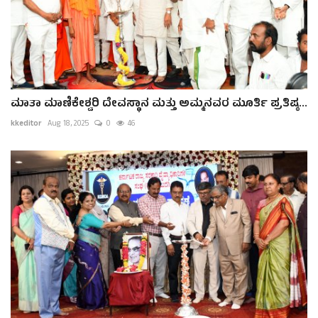
ಮಾತಾ ಮಾಣಿಕೇಶ್ವರಿ ದೇವಸ್ಥಾನ ಮತ್ತು ಅಮ್ಮನವರ ಮೂರ್ತಿ ಪ್ರತಿಷ್ಠ...
kkeditor
Aug 18, 2025
0
46