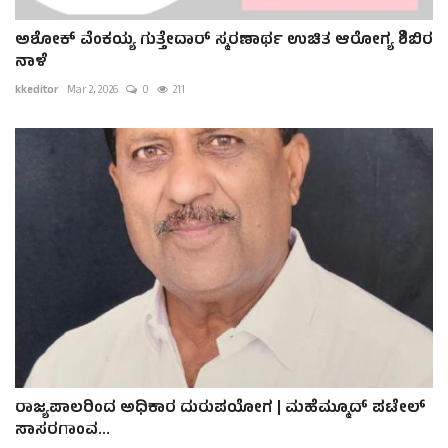
ಅಶೋಕ್ ವೆಂಕಯ್ಯ ಗುತ್ತೇದಾರ್ ಸ್ಮರಣಾರ್ಥ ಉಚಿತ ಆರೋಗ್ಯ ಶಿಬಿರ
ನಾಳೆ
kkeditor
Mar 2, 2026
0
211
ರಾಜ್ಯಪಾಲರಿಂದ ಅಧಿಕಾರ ದುರುಪಯೋಗ | ಮಹೆಮ್ಮೂದ್ ಪಟೇಲ್
ಸಾಸರಗಾಂವ...