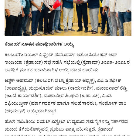
ರಾಜಕೀಯ
ಸುದ್ದಿ
e-paper (ಇ–ಪೇಪರ್‌)
ಕೆಡಾಯ್ ನೂತನ ಪದಾಧಿಕಾರಿಗಳ ಆಯ್ಕೆ
ಕಲಬುರಗಿ: ರಿಯಲ್ ಎಸ್ಟೇಟ್ ಡೆವಲಪರ್ಸ್ ಅಸೋಸಿಯೇಷನ್ ಆಫ್
ಪುಸ್ತಕ ಪರಿಚಯ
ಇಂಡಿಯಾ (ಕ್ರೆಡಾಯ್) ಸಭೆ ನಡೆಸಿ ಸಭೆಯಲ್ಲಿ (ಕ್ರೆಡಾಮ್) ೨೦೨೫- ೨೦೨೭ ರ
ಅವಧಿಗೆ ನೂತನ ಪದಾಧಿಕಾರಿಳ ಆಯ್ಕೆ ಮಾಡ ಲಾಯಿತು.
ಅಂಕಣ
ಅಶ್ವಕ್ ಅಹಮದ್ (ಕಲಬುರಗಿ ಜಿಲ್ಲಾ ಕ್ರೆಡಾಯ್ ಅಧ್ಯಕ್ಷ), ಎಂ.ಡಿ ಶಫೀಕ್
(ಉಪಾಧ್ಯಕ್ಷ), ಮಧುಸೂದನ್ ಮಾಲು (ಕಾರ್ಯದರ್ಶಿ), ಮಂಜುನಾಥ್ ರೆಡ್ಡಿ
ಸಾಧಕರ ಪರಿಚಯ
(ಜಂಟಿ ಕಾರ್ಯದರ್ಶಿ), ಮಹಾವೀರ ಸಿಂಘವಿ (ಖಜಾಂಚಿ), ಎಂಡಿ
ರಫಿಯುದ್ದೀನ್ (ಮಾರ್ಗದರ್ಶಕ ಹಾಗೂ ಸಲಹೆಗಾರರು), ಸಂಜೋಗ್ ರಾಠಿ
ಪತ್ರಕರ್ತರ ಪರಿಚಯ
(ಚೇರ್ಮನ್) ಆಯ್ಕೆಯಾಗಿದ್ದಾರೆ.
ಸಂಪಾದಕೀಯ
ಹೊಸ ಸಮಿತಿಯು ರಿಯಲ್ ಎಸ್ಟೇಟ್ ಉದ್ಯಮದ ಸಮಸ್ಯೆಗಳನ್ನು ಸರ್ಕಾರದ
ಮುಂದೆ ತೆಗೆದುಕೊಳ್ಳುವಲ್ಲಿ ಪ್ರಮುಖ ಪಾತ್ರ ವಹಿಸುತ್ತದೆ. ಕ್ರೆಡಾಯ್