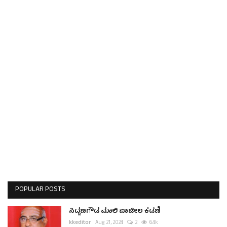
POPULAR POSTS
ಸಿದ್ದಣಗೌಡ ಮಾಲಿ ಪಾಟೀಲ ಕಡಣಿ
kkeditor
Aug 21, 2024
2
6.4k