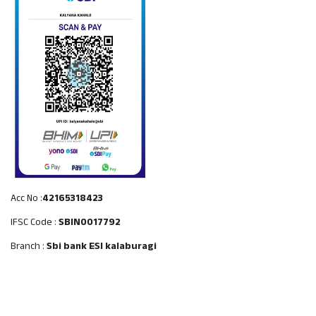
Acc No :
42165318423
IFSC Code :
SBIN0017792
Branch :
Sbi bank ESI kalaburagi