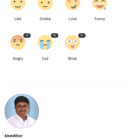
Like
Dislike
Love
Funny
0
0
0
Angry
Sad
Wow
kkeditor