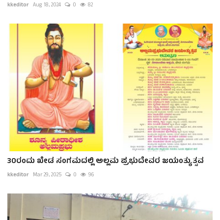
kkeditor
Aug 18, 2024
0
82
30ರಂದು ಖೇಡ ಸಂಗಮದಲ್ಲಿ ಅಲ್ಲಮ ಪ್ರಭುದೇವರ ಜಯಂತ್ಯುತ್ಸವ
kkeditor
Mar 29, 2025
0
96