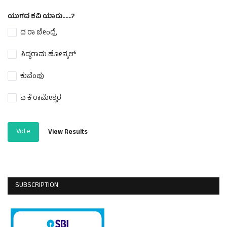
ಯುಗದ ಕವಿ ಯಾರು......?
ದ ರಾ ಬೇಂದ್ರೆ
ಸಿದ್ದರಾಮ ಹೋನ್ಕಲ್
ಕುವೆಂಪು
ಎ ಕೆ ರಾಮೇಶ್ವರ
Vote
View Results
SUBSCRIPTION