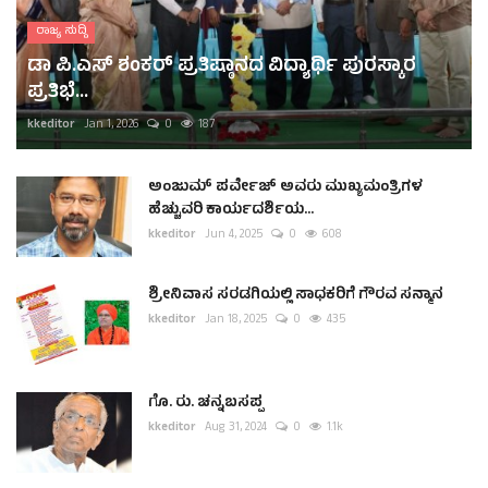
ರಾಜ್ಯ ಸುದ್ದಿ
ಡಾ ಪಿ.ಎಸ್ ಶಂಕರ್ ಪ್ರತಿಷ್ಠಾನದ ವಿದ್ಯಾರ್ಥಿ ಪುರಸ್ಕಾರ
ಪ್ರತಿಭೆ...
kkeditor
Jan 1, 2026
0
187
ಅಂಜುಮ್ ಪರ್ವೇಜ್ ಅವರು ಮುಖ್ಯಮಂತ್ರಿಗಳ
ಹೆಚ್ಚುವರಿ ಕಾರ್ಯದರ್ಶಿಯ...
kkeditor
Jun 4, 2025
0
608
ಶ್ರೀನಿವಾಸ ಸರಡಗಿಯಲ್ಲಿ ಸಾಧಕರಿಗೆ ಗೌರವ ಸನ್ಮಾನ
kkeditor
Jan 18, 2025
0
435
ಗೊ. ರು. ಚನ್ನಬಸಪ್ಪ
kkeditor
Aug 31, 2024
0
1.1k