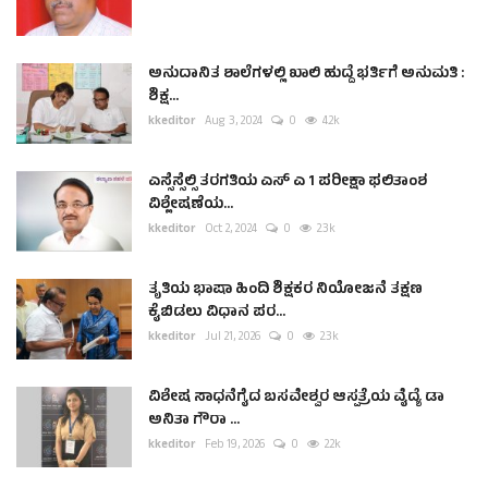
ಅನುದಾನಿತ ಶಾಲೆಗಳಲ್ಲಿ ಖಾಲಿ ಹುದ್ದೆ ಭರ್ತಿಗೆ ಅನುಮತಿ :
ಶಿಕ್ಷ...
kkeditor
Aug 3, 2024
0
4.2k
ಎಸ್ಸೆಸ್ಸೆಲ್ಸಿ ತರಗತಿಯ ಎಸ್ ಎ 1 ಪರೀಕ್ಷಾ ಫಲಿತಾಂಶ
ವಿಶ್ಲೇಷಣೆಯ...
kkeditor
Oct 2, 2024
0
2.3k
ತೃತಿಯ ಭಾಷಾ ಹಿಂದಿ ಶಿಕ್ಷಕರ ನಿಯೋಜನೆ ತಕ್ಷಣ
ಕೈಬಿಡಲು ವಿಧಾನ ಪರ...
kkeditor
Jul 21, 2026
0
2.3k
ವಿಶೇಷ ಸಾಧನೆಗೈದ ಬಸವೇಶ್ವರ ಆಸ್ಪತ್ರೆಯ ವೈದ್ಯೆ ಡಾ
ಅನಿತಾ ಗೌರಾ ...
kkeditor
Feb 19, 2026
0
2.2k