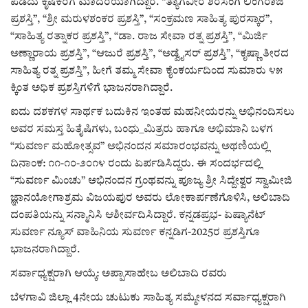
ಪಡೆದು ಕೃಷಿಕರಿಗೆ ಮಾದರಿಯಾಗಿದ್ದಾರೆ. “ತ್ಯಾಗವೀರ ಶಿರಸಂಗಿ ಲಿಂಗರಾಜ
ಪ್ರಶಸ್ತಿ”, “ಶ್ರೀ ಮರುಳಶಂಕರ ಪ್ರಶಸ್ತಿ”, “ಸಂಕ್ರಮಣ ಸಾಹಿತ್ಯ ಪುರಸ್ಕಾರ”,
“ಸಾಹಿತ್ಯ ರತ್ನಾಕರ ಪ್ರಶಸ್ತಿ”, “ಡಾ. ರಾಜ ಸೇವಾ ರತ್ನ ಪ್ರಶಸ್ತಿ”, “ಮಿರ್ಜಿ
ಅಣ್ಣಾರಾಯ ಪ್ರಶಸ್ತಿ”, “ಆಜುರೆ ಪ್ರಶಸ್ತಿ”, “ಅಡ್ವೈಸರ್ ಪ್ರಶಸ್ತಿ”, “ಕೃಷ್ಣಾ ತೀರದ
ಸಾಹಿತ್ಯ ರತ್ನ ಪ್ರಶಸ್ತಿ”, ಹೀಗೆ ತಮ್ಮ ಸೇವಾ ಕೈಂಕರ್ಯದಿಂದ ಸುಮಾರು ೪೫
ಕ್ಕಿಂತ ಅಧಿಕ ಪ್ರಶಸ್ತಿಗಳಿಗೆ ಭಾಜನರಾಗಿದ್ದಾರೆ.
ಐದು ದಶಕಗಳ ಸಾರ್ಥಕ ಬದುಕಿನ ಇಂತಹ ಮಹನೀಯರನ್ನು ಅಭಿನಂದಿಸಲು
ಅವರ ಸಮಸ್ತ ಹಿತೈಷಿಗಳು, ಬಂಧು_ಮಿತ್ರರು ಹಾಗೂ ಅಭಿಮಾನಿ ಬಳಗ
“ಸುವರ್ಣ ಮಹೋತ್ಸವ” ಅಭಿನಂದನ ಸಮಾರಂಭವನ್ನು ಅಥಣಿಯಲ್ಲಿ
ದಿನಾಂಕ: ೧೧-೧೦-೨೦೧೪ ರಂದು ಏರ್ಪಡಿಸಿದ್ದರು. ಈ ಸಂದರ್ಭದಲ್ಲಿ
“ಸುವರ್ಣ ಮಿಂಚು” ಅಭಿನಂದನ ಗ್ರಂಥವನ್ನು ಪೂಜ್ಯ ಶ್ರೀ ಸಿದ್ದೇಶ್ವರ ಸ್ವಾಮೀಜಿ
ಜ್ಞಾನಯೋಗಾಶ್ರಮ ವಿಜಯಪುರ ಅವರು ಲೋಕಾರ್ಪಣೆಗೊಳಿಸಿ, ಅಲಿಬಾದಿ
ದಂಪತಿಯನ್ನು ಸನ್ಮಾನಿಸಿ ಆಶೀರ್ವದಿಸಿದ್ದಾರೆ. ಕನ್ನಡಪ್ರಭ- ಏಷ್ಯಾನೆಟ್
ಸುವರ್ಣ ನ್ಯೂಸ್ ವಾಹಿನಿಯ ಸುವರ್ಣ ಕನ್ನಡಿಗ-2025ರ ಪ್ರಶಸ್ತಿಗೂ
ಭಾಜನರಾಗಿದ್ದಾರೆ.
ಸರ್ವಾಧ್ಯಕ್ಷರಾಗಿ ಆಯ್ಕೆ: ಅಪ್ಪಾಸಾಹೇಬ ಅಲಿಬಾದಿ ರವರು
ಬೆಳಗಾವಿ ಜಿಲ್ಲಾ 4ನೇಯ ಚುಟುಕು ಸಾಹಿತ್ಯ ಸಮ್ಮೇಳನದ ಸರ್ವಾಧ್ಯಕ್ಷರಾಗಿ