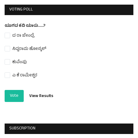
VOTING POLL
ಯುಗದ ಕವಿ ಯಾರು......?
ದ ರಾ ಬೇಂದ್ರೆ
ಸಿದ್ದರಾಮ ಹೋನ್ಕಲ್
ಕುವೆಂಪು
ಎ ಕೆ ರಾಮೇಶ್ವರ
Vote
View Results
SUBSCRIPTION