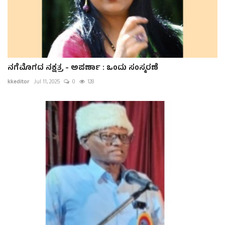
ನಗೆಮೊಗದ ನಕ್ಷತ್ರ - ಅಪರ್ಣಾ : ಒಂದು ಸಂಸ್ಮರಣೆ
kkeditor
Jul 11, 2025
0
128