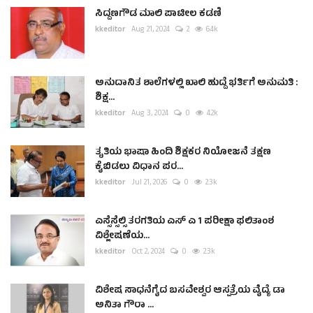
ಸಿದ್ದಣಗೌಡ ಮಾಲಿ ಪಾಟೀಲ ಕಡಣಿ
kkeditor
Aug 21, 2024
2
6.4k
ಅನುದಾನಿತ ಶಾಲೆಗಳಲ್ಲಿ ಖಾಲಿ ಹುದ್ದೆ ಭರ್ತಿಗೆ ಅನುಮತಿ :
ಶಿಕ್ಷ...
kkeditor
Aug 3, 2024
0
4.2k
ತೃತಿಯ ಭಾಷಾ ಹಿಂದಿ ಶಿಕ್ಷಕರ ನಿಯೋಜನೆ ತಕ್ಷಣ
ಕೈಬಿಡಲು ವಿಧಾನ ಪರ...
kkeditor
Jul 21, 2026
0
2.3k
ಎಸ್ಸೆಸ್ಸೆಲ್ಸಿ ತರಗತಿಯ ಎಸ್ ಎ 1 ಪರೀಕ್ಷಾ ಫಲಿತಾಂಶ
ವಿಶ್ಲೇಷಣೆಯ...
kkeditor
Oct 2, 2024
0
2.3k
ವಿಶೇಷ ಸಾಧನೆಗೈದ ಬಸವೇಶ್ವರ ಆಸ್ಪತ್ರೆಯ ವೈದ್ಯೆ ಡಾ
ಅನಿತಾ ಗೌರಾ ...