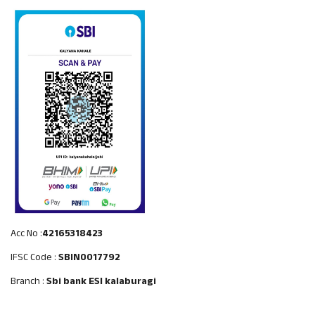
Acc No :
42165318423
IFSC Code :
SBIN0017792
Branch :
Sbi bank ESI kalaburagi