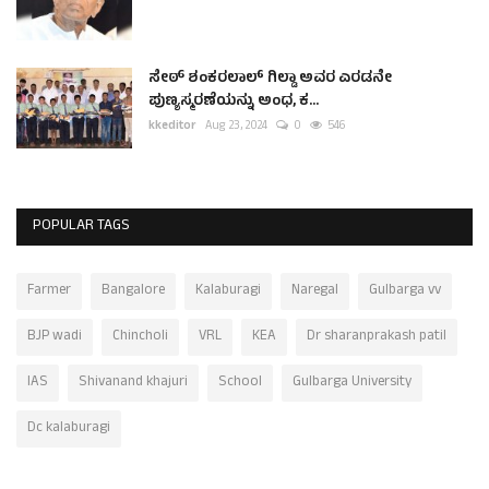
ಸೇಠ್ ಶಂಕರಲಾಲ್ ಗಿಲ್ಡಾ ಅವರ ಎರಡನೇ
ಪುಣ್ಯಸ್ಮರಣೆಯನ್ನು ಅಂಧ, ಕ...
kkeditor
Aug 23, 2024
0
546
POPULAR TAGS
Farmer
Bangalore
Kalaburagi
Naregal
Gulbarga vv
BJP wadi
Chincholi
VRL
KEA
Dr sharanprakash patil
IAS
Shivanand khajuri
School
Gulbarga University
Dc kalaburagi