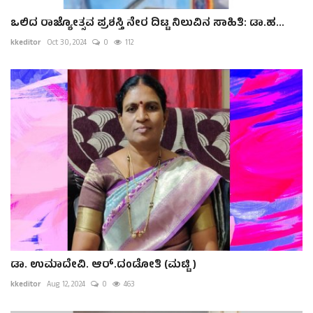
ಒಲಿದ ರಾಜ್ಯೋತ್ಸವ ಪ್ರಶಸ್ತಿ ನೇರ ದಿಟ್ಟ ನಿಲುವಿನ ಸಾಹಿತಿ: ಡಾ.ಹ...
kkeditor
Oct 30, 2024
0
112
ಡಾ. ಉಮಾದೇವಿ. ಆರ್.ದಂಡೋತಿ (ಮಟ್ಟಿ )
kkeditor
Aug 12, 2024
0
463