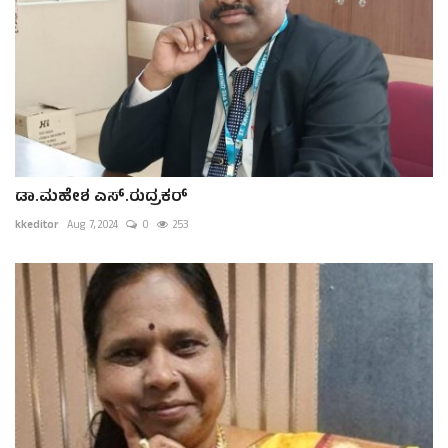
ಡಾ.ಮಹೇಶ ಎಸ್.ರುದ್ರಕರ್
kkeditor
Aug 7, 2024
0
253