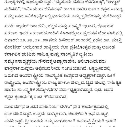
ಗೋಷ್ಠಿಗಳಲ್ಲಿ ಪಾಲ್ಗೊಂಡಿದ್ದಾರೆ. “ಮೈಸೂರು ದಸರಾ ಕವಿಗೋಷ್ಠಿ”, “ಆಳ್ವಾಸ್
ನುಡಿಸಿರಿ”, “ಕವಿಸಮಯ-ಕವಿನಮನ” ಹಾಗೂ ಅಖಿಲ ಭಾರತ ಕನ್ನಡ ಸಾಹಿತ್ಯ
ಸಮ್ಮೇಳನದ ಕವಿಗೋಷ್ಠಿಗಳಲ್ಲಿ ಭಾಗವಹಿಸಿ ತಮ್ಮ ಪ್ರತಿಭೆಯನ್ನು ಮೆರೆದಿದ್ದಾರೆ.
ಸುರ್ವೆ ಕಲ್ಚರಲ್ ಅಕಾಡೆಮಿ, ಕನ್ನಡ ಮತ್ತು ಸಂಸ್ಕೃತಿ ಇಲಾಖೆ, ಕರ್ನಾಟಕ
ಸರಕಾರ ಇವರ ಸಹಕಾರದೊಂದಿಗೆ ಕೊಂಡಜ್ಜಿ ಬಸಪ್ಪ ಭವನ ಬೆಂಗಳೂರಿನಲ್ಲಿ
ದಿನಾಂಕ: ೨೨, ೨೩, ೨೪, ೨೫ ನೆಯ ಡಿಸೆಂಬರ್ ೨೦೧೭ರಲ್ಲಿ ನಡೆದ ಡಾ. ಮಾಸ್ತಿ
ವೆಂಕಟೇಶ್ ಅಯ್ಯಂಗಾರ ರಾಷ್ಟ್ರೀಯ ಕಲಾ ಪ್ರತಿಭೋತ್ಸವ ಮತ್ತು ಅಖಂಡ
ಕರ್ನಾಟಕ ಚುಟುಕು ಸಾಹಿತ್ಯ ಮತ್ತು ಸಾಂಸ್ಕೃತಿಕ ದ್ವಿತೀಯ
ಸಮ್ಮೇಳನಾಧ್ಯಕ್ಷತೆಯ ಗೌರವಕ್ಕೆ ಅಪ್ಪಾಸಾಹೇಬ ಅಲಿಬಾದಿಯವರು
ಪಾತ್ರರಾಗಿರುವುದು ಅಭಿನಂದನೀಯ ಸಂಗತಿಯಾಗಿದೆ. ಲಕ್ಷದ್ವೀಪದಲ್ಲಿ
ಜರುಗಿದ ಅಂತರಾಷ್ಟ್ರೀಯ ಸಾಂಸ್ಕೃತಿಕ ಉತ್ಸವದ ಅಧ್ಯಕ್ಷರಾಗಿದ್ದಾರೆ. ಹೀಗೆ
ರಾಷ್ಟ್ರೀಯ, ಅಂತರಾಷ್ಟ್ರೀಯ ರಾಜ್ಯ ಹಾಗೂ ಜಿಲ್ಲಾ ಮಟ್ಟದ ಹಲವು ಸಾಹಿತ್ಯಿಕ
ಹಾಗೂ ಸಾಂಸ್ಕೃತಿಕ ಸಮ್ಮೇಳನಗಳ ಸರ್ವಾಧ್ಯಕ್ಷರಾಗಿದ್ದಾರೆ. ಇದು ಅವರ
ಕನ್ನಡ ಕೈಂಕರ್ಯಕ್ಕೆ ಸಂದ ಗೌರವವಾಗಿದೆ.
ದೂರದರ್ಶನ ಚಂದನ ವಾಹಿನಿಯ “ಬೆಳಗು” ನೇರ ಕಾರ್ಯಕ್ರಮದಲ್ಲಿ
ಭಾಗವಹಿಸಿದ್ದಾರೆ. ಉತ್ತಮ ವಾಗ್ಮಿಗಳಾಗಿ, ಚಿಂತಕರಾಗಿ ಜನ ಮೆಚ್ಚುಗೆ
ಪಡೆದಿದ್ದಾರೆ. ಶ್ರೀಯುತರು ತಮ್ಮ ಬಾಳಸಂಗಾತಿ ಕವಯತ್ರಿ ಶ್ರೀಮತಿ ಭಾರತಿ