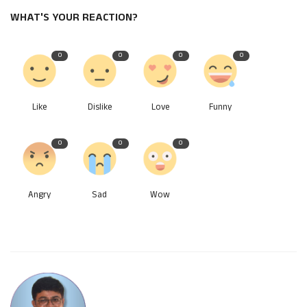
WHAT'S YOUR REACTION?
0
0
0
0
Like
Dislike
Love
Funny
0
0
0
Angry
Sad
Wow