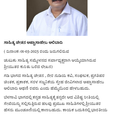
ರಾಜಕೀಯ
ಸುದ್ದಿ
e-paper (ಇ–ಪೇಪರ್‌)
ಸಾಹಿತ್ಯ ಚೇತನ ಅಪ್ಪಾಸಾಹೇಬ ಅಲಿಬಾದಿ
ಪುಸ್ತಕ ಪರಿಚಯ
( ದಿನಾಂಕ: 01-03-2025 ರಂದು ಜರುಗಲಿರುವ
ಚುಟುಕು ಸಾಹಿತ್ಯ ಸಮ್ಮೇಳನದ ಸರ್ವಾಧ್ಯಕ್ಷರಾಗಿ ಆಯ್ಕೆಯಾಗಿರುವ
ಅಂಕಣ
ಶ್ರೀಯುತರ ಕುರಿತು ಬರೆದ ಲೇಖನ)
ಸಾಧಕರ ಪರಿಚಯ
ಗಡಿ ಭಾಗದ ಸಾಹಿತ್ಯ ಚೇತನ , ನೇರ ನುಡಿಯ ಕವಿ, ಸಂಘಟಕ, ಪ್ರಗತಿಪರ
ಚಿಂತಕ, ಪ್ರಕಾಶಕ, ಸರಳ ಸಜ್ಜನಿಕೆಯ ಸ್ನೇಹ ಜೀವಿಗಳಾದ ಅಪ್ಪಾಸಾಹೇಬ
ಪತ್ರಕರ್ತರ ಪರಿಚಯ
ಅಲಿಬಾದಿ ಅಥಣಿ ರವರು ಎಂದು ಹೆಮ್ಮೆಯಿಂದ ಹೇಳಬಹುದು.
ಬೆಳಗಾವಿ ಭಾಗದಲ್ಲಿ ಕನ್ನಡ ಸಾಹಿತ್ಯಕ್ಕೆ ತನ್ನದೇ ಆದ ವಿಶಿಷ್ಟ ರೀತಿಯಲ್ಲಿ
ಸಂಪಾದಕೀಯ
ಸೇವೆಯನ್ನು ಸಲ್ಲಿಸುತ್ತಿರುವ ಹಲವು ಪ್ರಮುಖ ಸಾಹಿತಿಗಳಲ್ಲಿ ಶ್ರೀಯುತರ
ಹೆಸರು ಮುಂಚೂಣಿಯಲ್ಲಿ ಕಾಣಬಹುದು. ಕಾಯಕ ಬದುಕಿನಲ್ಲಿ ಭಾರತೀಯ