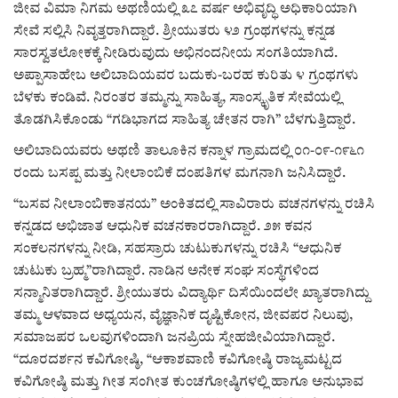
ಕವನ
ಜೀವ ವಿಮಾ ನಿಗಮ ಅಥಣಿಯಲ್ಲಿ ೩೭ ವರ್ಷ ಅಭಿವೃದ್ಧಿ ಅಧಿಕಾರಿಯಾಗಿ
ಸೇವೆ ಸಲ್ಲಿಸಿ ನಿವೃತ್ತರಾಗಿದ್ದಾರೆ. ಶ್ರೀಯುತರು ೪೨ ಗ್ರಂಥಗಳನ್ನು ಕನ್ನಡ
Digital Subscription
ಸಾರಸ್ವತಲೋಕಕ್ಕೆ ನೀಡಿರುವುದು ಅಭಿನಂದನೀಯ ಸಂಗತಿಯಾಗಿದೆ.
ಅಪ್ಪಾಸಾಹೇಬ ಅಲಿಬಾದಿಯವರ ಬದುಕು-ಬರಹ ಕುರಿತು ೪ ಗ್ರಂಥಗಳು
ಬೆಳಕು ಕಂಡಿವೆ. ನಿರಂತರ ತಮ್ಮನ್ನು ಸಾಹಿತ್ಯ, ಸಾಂಸ್ಕೃತಿಕ ಸೇವೆಯಲ್ಲಿ
ತೊಡಗಿಸಿಕೊಂಡು “ಗಡಿಭಾಗದ ಸಾಹಿತ್ಯ ಚೇತನ ರಾಗಿ” ಬೆಳಗುತ್ತಿದ್ದಾರೆ.
ಅಲಿಬಾದಿಯವರು ಅಥಣಿ ತಾಲೂಕಿನ ಕನ್ನಾಳ ಗ್ರಾಮದಲ್ಲಿ ೦೧-೦೯-೧೯೬೧
ರಂದು ಬಸಪ್ಪ ಮತ್ತು ನೀಲಾಂಬಿಕೆ ದಂಪತಿಗಳ ಮಗನಾಗಿ ಜನಿಸಿದ್ದಾರೆ.
“ಬಸವ ನೀಲಾಂಬಿಕಾತನಯ” ಅಂಕಿತದಲ್ಲಿ ಸಾವಿರಾರು ವಚನಗಳನ್ನು ರಚಿಸಿ
ಕನ್ನಡದ ಅಭಿಜಾತ ಆಧುನಿಕ ವಚನಕಾರರಾಗಿದ್ದಾರೆ. ೨೫ ಕವನ
ಸಂಕಲನಗಳನ್ನು ನೀಡಿ, ಸಹಸ್ರಾರು ಚುಟುಕುಗಳನ್ನು ರಚಿಸಿ “ಆಧುನಿಕ
ಚುಟುಕು ಬ್ರಹ್ಮ”ರಾಗಿದ್ದಾರೆ. ನಾಡಿನ ಅನೇಕ ಸಂಘ ಸಂಸ್ಥೆಗಳಿಂದ
ಸನ್ಮಾನಿತರಾಗಿದ್ದಾರೆ. ಶ್ರೀಯುತರು ವಿದ್ಯಾರ್ಥಿ ದಿಸೆಯಿಂದಲೇ ಖ್ಯಾತರಾಗಿದ್ದು
ತಮ್ಮ ಆಳವಾದ ಅಧ್ಯಯನ, ವೈಜ್ಞಾನಿಕ ದೃಷ್ಟಿಕೋನ, ಜೀವಪರ ನಿಲುವು,
ಸಮಾಜಪರ ಒಲವುಗಳಿಂದಾಗಿ ಜನಪ್ರಿಯ ಸ್ನೇಹಜೀವಿಯಾಗಿದ್ದಾರೆ.
“ದೂರದರ್ಶನ ಕವಿಗೋಷ್ಠಿ, “ಆಕಾಶವಾಣಿ ಕವಿಗೋಷ್ಠಿ ರಾಜ್ಯಮಟ್ಟದ
ಕವಿಗೋಷ್ಠಿ ಮತ್ತು ಗೀತ ಸಂಗೀತ ಕುಂಚಗೋಷ್ಠಿಗಳಲ್ಲಿ ಹಾಗೂ ಅನುಭಾವ