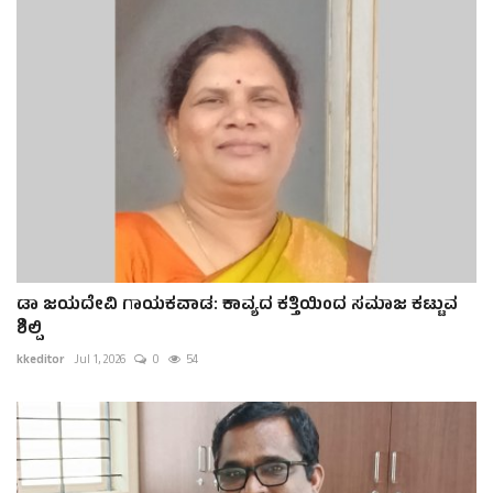
ಡಾ ಜಯದೇವಿ ಗಾಯಕವಾಡ: ಕಾವ್ಯದ ಕತ್ತಿಯಿಂದ ಸಮಾಜ ಕಟ್ಟುವ
ಶಿಲ್ಪಿ
kkeditor
Jul 1, 2026
0
54