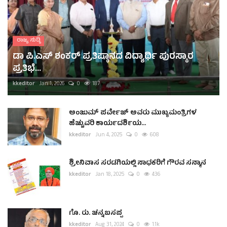
ರಾಜ್ಯ ಸುದ್ದಿ
ಡಾ ಪಿ.ಎಸ್ ಶಂಕರ್ ಪ್ರತಿಷ್ಠಾನದ ವಿದ್ಯಾರ್ಥಿ ಪುರಸ್ಕಾರ
ಪ್ರತಿಭೆ...
kkeditor
Jan 1, 2026
0
187
ಅಂಜುಮ್ ಪರ್ವೇಜ್ ಅವರು ಮುಖ್ಯಮಂತ್ರಿಗಳ
ಹೆಚ್ಚುವರಿ ಕಾರ್ಯದರ್ಶಿಯ...
kkeditor
Jun 4, 2025
0
608
ಶ್ರೀನಿವಾಸ ಸರಡಗಿಯಲ್ಲಿ ಸಾಧಕರಿಗೆ ಗೌರವ ಸನ್ಮಾನ
kkeditor
Jan 18, 2025
0
436
ಗೊ. ರು. ಚನ್ನಬಸಪ್ಪ
kkeditor
Aug 31, 2024
0
1.1k