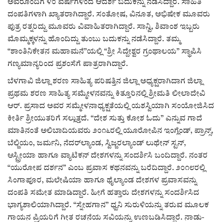
ಅವರೊಂದಿಗೆ ೪೦ ವರ್ಷಗಳಿಂದ ಆದರ್ಶ ಬದುಕನ್ನು ನಡೆಸಿದ್ದಾರೆ. ಸಾಹಿತಿ
ದಂಪತಿಗಳಾಗಿ ಖ್ಯಾತರಾಗಿದ್ದಾರೆ. ಸಂತೋಷ, ವಿನೂತ, ಅಭಿಷೇಕ ಮೂವರು
ಪುತ್ರ ರತ್ನರಿದ್ದು ಮೂವರು ವಿವಾಹಿತರಾಗಿದ್ದಾರೆ. ಸಾನ್ವಿ, ಶಿವಾಂಶ ಇಬ್ಬರು
ಮೊಮ್ಮಕ್ಕಳನ್ನು ಹೊಂದಿದ್ದು ತುಂಬು ಬದುಕನ್ನು ನಡೆಸಿದ್ದಾರೆ. ತಮ್ಮ
“ಶಾಂತಿನಿಕೇತನ ಮಹಾಮನೆ”ಯಲ್ಲಿ “ಶ್ರೀ ಸಿದ್ದೇಶ್ವರ ಗ್ರಂಥಾಲಯ” ಸ್ಥಾಪಿಸಿ
ಗಣ್ಯಮಾನ್ಯರಿಂದ ಪ್ರಶಂಸೆಗೆ ಪಾತ್ರರಾಗಿದ್ದಾರೆ.
ಬೆಳಗಾವಿ ಜಿಲ್ಲಾ ಶರಣ ಸಾಹಿತ್ಯ ಪರಿಷತ್ತಿನ ಜಿಲ್ಲಾ ಅಧ್ಯಕ್ಷರಾಗಿದಾಗ ಜಿಲ್ಲಾ
ಪ್ರಥಮ ಶರಣ ಸಾಹಿತ್ಯ ಸಮ್ಮೇಳನವನ್ನು ಕಿತ್ತೂರಿನಲ್ಲಿ ಶ್ರೀಮತಿ ಲೀಲಾದೇವಿ
ಆರ್. ಪ್ರಸಾದ ಅವರ ಸಮ್ಮೇಳನಾಧ್ಯಕ್ಷತೆಯಲ್ಲಿ ಯಶಸ್ವಿಯಾಗಿ ಸಂಯೋಜಿಸಿದ
ಕೀರ್ತಿ ಶ್ರೀಯುತರಿಗೆ ಸಲ್ಲುತ್ತದೆ. “ದೇಶ ಸುತ್ತು ಕೋಶ ಓದು” ಎನ್ನುವ ಗಾದೆ
ಮಾತಿನಂತೆ ಅಲಿಬಾದಿಯವರು ೨೦೧೬ರಲ್ಲಿ ಯೂರೋಪಿನ ಇಂಗ್ಲೆಂಡ್, ಪ್ರಾನ್ಸ್,
ಬೆಲ್ಜಿಯಂ, ಜರ್ಮನಿ, ನೆದರ್‌ಲ್ಯಾಂಡ, ಸ್ವಿಜ್ಜರಲ್ಯಾಂಡ್ ಲುಥೇನ್ ಸ್ಟನ್,
ಆಸ್ಟ್ರೀಯಾ ಹಾಗೂ ವ್ಯಾಟಿಕನ್ ದೇಶಗಳನ್ನು ಸಂದರ್ಶಿಸಿ ಬಂದಿದ್ದಾರೆ. ನಂತರ
“ಯುರೋಪ ದರ್ಶನ” ಎಂಬ ಪ್ರವಾಸ ಕಥನವನ್ನು ಬರೆದಿದ್ದಾರೆ. ೨೦೧೮ರಲ್ಲಿ
ಸಿಂಗಾಪೂರ, ಮಲೇಷಿಯಾ ಹಾಗೂ ಥೈಲ್ಯಾಂಡ ದೇಶಗಳ ಪ್ರವಾಸವನ್ನು
ದಂಪತಿ ಸಮೇತ ಮಾಡಿದ್ದಾರೆ. ಹೀಗೆ ಹತ್ತಾರು ದೇಶಗಳನ್ನು ಸಂದರ್ಶಿಸಿದ
ಭಾಗ್ಯಶಾಲಿಯಾಗಿದ್ದಾರೆ. “ಸ್ನೇಹಗಾನ” ಧ್ವನಿ ಸುರುಳಿಯನ್ನು ತರುವ ಮೂಲಕ
ಗಾಯನ ಪ್ರಿಯರಿಗೆ ಗೀತ ರಚನೆಯ ಸವಿಯನ್ನು ಉಣಬಡಿಸಿದ್ದಾರೆ. ನಾಡು-