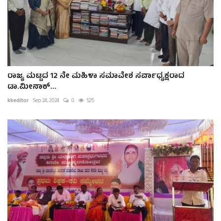
ರಾಜ್ಯ ಮಟ್ಟದ 12 ನೇ ಮಹಿಳಾ ಸಮಾವೇಶ ಸರ್ವಾಧ್ಯಕ್ಷರಾದ
ಡಾ.ಮೀನಾಕ್...
kkeditor
Sep 24, 2024
0
525