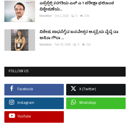
ಎಸ್ಸೆಸ್ಸೆಲ್ಸಿ ತರಗತಿಯ ಎಸ್ ಎ 1 ಪರೀಕ್ಷಾ ಫಲಿತಾಂಶ
ವಿಶ್ಲೇಷಣೆಯ...
kkeditor
Oct 2, 2024
0
2.3k
ವಿಶೇಷ ಸಾಧನೆಗೈದ ಬಸವೇಶ್ವರ ಆಸ್ಪತ್ರೆಯ ವೈದ್ಯೆ ಡಾ
ಅನಿತಾ ಗೌರಾ ...
kkeditor
Feb 19, 2026
0
2.2k
FOLLOW US
Facebook
X (Twitter)
Instagram
WhatsApp
YouTube