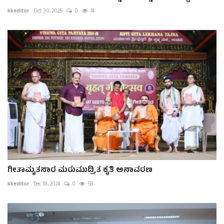
kkeditor
Oct 30, 2025
0
74
ಗೀತಾಮೃತಸಾರ ಮರುಮುದ್ರಿತ ಕೃತಿ ಅನಾವರಣ
kkeditor
Dec 18, 2024
0
58