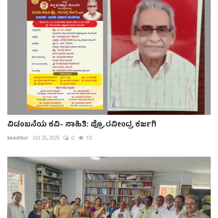
ವಿಡಂಬನೆಯ ಕವಿ- ಸಾಹಿತಿ: ಪ್ರೊ.ರವೀಂದ್ರ ಕರ್ಜಗಿ
kkeditor
Oct 25, 2025
0
112