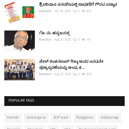
ಶ್ರೀನಿವಾಸ ಸರಡಗಿಯಲ್ಲಿ ಸಾಧಕರಿಗೆ ಗೌರವ ಸನ್ಮಾನ
kkeditor
Jan 18, 2025
0
439
ಗೊ. ರು. ಚನ್ನಬಸಪ್ಪ
kkeditor
Aug 31, 2024
0
1.1k
ಸೇಠ್ ಶಂಕರಲಾಲ್ ಗಿಲ್ಡಾ ಅವರ ಎರಡನೇ
ಪುಣ್ಯಸ್ಮರಣೆಯನ್ನು ಅಂಧ, ಕ...
kkeditor
Aug 23, 2024
0
550
POPULAR TAGS
Farmer
Gulbarga vv
BJP wadi
Bangalore
Kalaburagi