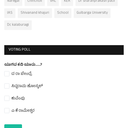
Naregal
Chincholi
VRL
KEA
Dr sharanprakash patil
IAS
Shivanand khajuri
School
Gulbarga University
Dc kalaburagi
VOTING POLL
ಯುಗದ ಕವಿ ಯಾರು......?
ದ ರಾ ಬೇಂದ್ರೆ
ಸಿದ್ದರಾಮ ಹೋನ್ಕಲ್
ಕುವೆಂಪು
ಎ ಕೆ ರಾಮೇಶ್ವರ