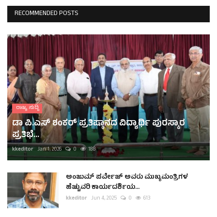
RECOMMENDED POSTS
ರಾಜ್ಯ ಸುದ್ದಿ
ಡಾ ಪಿ.ಎಸ್ ಶಂಕರ್ ಪ್ರತಿಷ್ಠಾನದ ವಿದ್ಯಾರ್ಥಿ ಪುರಸ್ಕಾರ
ಪ್ರತಿಭೆ...
kkeditor
Jan 1, 2026
0
188
ಅಂಜುಮ್ ಪರ್ವೇಜ್ ಅವರು ಮುಖ್ಯಮಂತ್ರಿಗಳ
ಹೆಚ್ಚುವರಿ ಕಾರ್ಯದರ್ಶಿಯ...
kkeditor
Jun 4, 2025
0
613