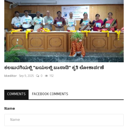
ಕಲಬುರಗಿಯಲ್ಲಿ "ಬಯಲಲ್ಲಿ ಬಾನಾಡಿ" ಕೃತಿ ಲೋಕಾರ್ಪಣೆ
kkeditor
Sep 9, 2025
0
152
COMMENTS
FACEBOOK COMMENTS
Name