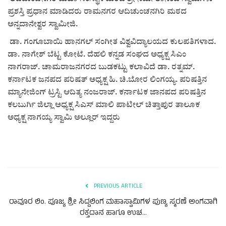
ಕವನ
ಪ್ರಶಸ್ತಿ ಪ್ರಧಾನ ಮಾಡಿದರು ರಾಮನಗರ ಆದಿಚುಂಚನಗಿರಿ ಮಠದ
ಅನ್ನದಾನೇಶ್ವರ ಸ್ವಾಮೀಜಿ.
Digital Subscription
ಡಾ. ಗಂಗೂಬಾಯಿ ಹಾನಗಲ್ ಸಂಗೀತ ವಿಶ್ವವಿದ್ಯಾಲಯದ ಕುಲಪತಿಗಳಾದ.
ಡಾ. ನಾಗೇಶ್ ಬೆಟ್ಟ ಕೋಟೆ. ದೆಹಲಿ ಕನ್ನಡ ಸಂಘದ ಅಧ್ಯಕ್ಷ ಸಿಎಂ
ನಾಗರಾಜ್. ಚಾಮರಾಜನಗರದ ಬುಡಕಟ್ಟು ಕಲಾವಿದೆ ಡಾ. ರತ್ನಮ್.
ಕರ್ನಾಟಕ ಜನಪದ ಪರಿಷತ್ ಅಧ್ಯಕ್ಷ ಹಿ. ಚಿ.ಬೋರ ಲಿಂಗಯ್ಯ. ಪರಿಷತ್ತಿನ
ಮ್ಯಾನೇಜಿಂಗ್ ಟ್ರಸ್ಟಿ ಆದಿತ್ಯ ನಂಜರಾಜ್. ಕರ್ನಾಟಕ ಜಾನಪದ ಪರಿಷತ್ತಿನ
ಕಲಬುರ್ಗಿ ಜಿಲ್ಲಾ ಅಧ್ಯಕ್ಷ ಸಿಎಸ್ ಮಾಲಿ ಪಾಟೀಲ್ ಚಿತ್ತಾಪುರ ತಾಲೂಕ
ಅಧ್ಯಕ್ಷ ನಾಗಯ್ಯ ಸ್ವಾಮಿ ಅಲ್ಲೂರ್ ಇದ್ದರು
PREVIOUS ARTICLE
ರಾವೂರ ಲಿo. ಪೂಜ್ಯ ಶ್ರೀ ಸಿದ್ದಲಿಂಗ ಮಹಾಸ್ವಾಮಿಗಳ ಪುಣ್ಯ ಸ್ಮರಣೆ ಅಂಗವಾಗಿ
ರಕ್ತದಾನ ಹಾಗೂ ಉಚ...