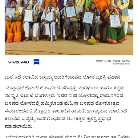
ರಾಜಕೀಯ
ಸುದ್ದಿ
e-paper (ಇ–ಪೇಪರ್‌)
ಪುಸ್ತಕ ಪರಿಚಯ
ಅಂಕಣ
ಬುರ್ರ ಕಥೆ ಕಲಾವಿದೆ ಬಸ್ಸಮ್ಮ ಅವರಿಗೆಜನಪದ ಲೋಕ ಪ್ರಶಸ್ತಿ ಪ್ರಧಾನ
ಚಿತ್ತಾಪುರ್ ಕರ್ನಾಟಕ ಜಾನಪದ ಪರಿಷತ್ತು ಬೆಂಗಳೂರು ಹಾಗೂ ಕನ್ನಡ
ಸಾಧಕರ ಪರಿಚಯ
ಸಂಸ್ಕೃತಿ ಇಲಾಖೆ ಬೆಂಗಳೂರು ಇವರ ಸ ಹ ಯೋಗದಲ್ಲಿ ರಾಮನಗರದ
ಜನಪದ ಲೋಕದಲ್ಲಿ ಹಮ್ಮಿಕೊಂಡ ಮಹಿಳಾ ಜನಪದ ಲೋಕೋತ್ಸವ
ಪತ್ರಕರ್ತರ ಪರಿಚಯ
ಸಮಾರಂಭದಲ್ಲಿ ಚಿತ್ತಾಪುರ ತಾಲೂಕಿನ ರಾಮತೀರ್ಥಗ್ರಾಮದ ಬೂರ್ರ ಕಥೆ
ಕಲಾವಿದೆ ಬಸ್ಸಮ್ಮ ಅವರಿಗೆ ಜನಪದ ಲೋಕತ್ಸವ ಪ್ರಶಸ್ತಿ ಪ್ರಧಾನ
ಸಂಪಾದಕೀಯ
ಮಾಡಲಾಯಿತು.
ಆದಿಚುಂಚನಗಿರಿ ಮಹಾ ಸಂಸ್ಥಾನ ಮಠದ ಶ್ರೀ ನಿರ್ಮಲಾನಂದ ಸ್ವಾಮಿಗಳು