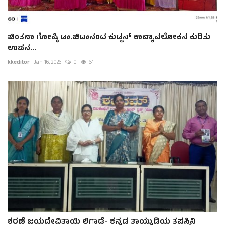
ಚಿಂತನಾ ಗೋಷ್ಠಿ ಡಾ.ಚಿದಾನಂದ ಕುಡ್ಡನ್ ಕಾವ್ಯಾವಲೋಕನ ಕುರಿತು
ಉಪನ...
kkeditor
Jan 16, 2026
0
64
ಶರಣೆ ಜಯದೇವಿತಾಯಿ ಲಿಗಾಡೆ- ಕನ್ನಡ ತಾಯ್ನುಡಿಯ ತಪಸ್ವಿನಿ