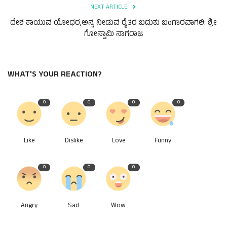
NEXT ARTICLE
ದೇಶ ಕಾಯುವ ಯೋಧರ,ಅನ್ನ ನೀಡುವ ರೈತರ ಬದುಕು ಬಂಗಾರವಾಗಲಿ: ಶ್ರೀ
ಗೋಸ್ವಾಮಿ ನಾಗರಾಜ
WHAT'S YOUR REACTION?
0
0
0
0
Like
Dislike
Love
Funny
0
0
0
Angry
Sad
Wow