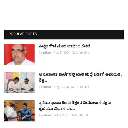
POPULAR POSTS
ಸಿದ್ದಣಗೌಡ ಮಾಲಿ ಪಾಟೀಲ ಕಡಣಿ
kkeditor
Aug 21, 2024
2
6.4k
ಅನುದಾನಿತ ಶಾಲೆಗಳಲ್ಲಿ ಖಾಲಿ ಹುದ್ದೆ ಭರ್ತಿಗೆ ಅನುಮತಿ :
ಶಿಕ್ಷ...
kkeditor
Aug 3, 2024
0
4.2k
ತೃತಿಯ ಭಾಷಾ ಹಿಂದಿ ಶಿಕ್ಷಕರ ನಿಯೋಜನೆ ತಕ್ಷಣ
ಕೈಬಿಡಲು ವಿಧಾನ ಪರ...
kkeditor
Jul 21, 2026
0
2.3k