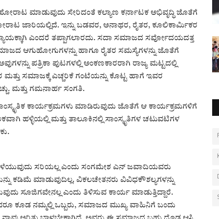
ಾ ಹೋರಾಟ ಮಾಡುವುದು ಸೇರಿದಂತೆ ಕಲ್ಯಾಣ ಕರ್ನಾಟಕ ಅಭಿವೃದ್ಧಿ ಜೊತೆಗೆ
ರಾಟ ಜಾರಿಯಲ್ಲಿದೆ. ಇನ್ನು ಬಡವರ, ಅನಾಥರ, ರೈತರ, ಕೂಲಿಕಾರ್ಮಿಕರ
ಯ, ನ್ಯಾಯಕ್ಕಾಗಿ ಎಂದರೆ ತಪ್ಪಾಗಲಾರದು. ಸದಾ ಸಮಾಜದ ಸರ್ವೋದಯದತ್ತ
ುತ ಸಮಾಜದ ಆಗುಹೋಗುಗಳನ್ನು ಹಾಗೂ ರೈತರ ಸಮಸ್ಯೆಗಳನ್ನು ಜೊತೆಗೆ
ುಗಳನ್ನು ಪತ್ರಿಕಾ ಪುಟಗಳಲ್ಲಿ ಅಂಕಣಕಾರರಾಗಿ ರಾಜ್ಯ ಮಟ್ಟದಲ್ಲಿ
ರ ಮತ್ತು ಸಮಾಜಕ್ಕೆ ಎಚ್ಚರಿಕೆ ಗಂಟೆಯನ್ನು ಕೊಟ್ಟ ಹಾಗೆ ಇವರ
ಚು. ಮತ್ತು ಗಮನಾರ್ಹ ಸಂಗತಿ.
್ಕೃತಿಕ ಕಾರ್ಯಕ್ರಮಗಳು ಮಾಡಿರುವುದು ಜೊತೆಗೆ ಆ ಕಾರ್ಯಕ್ರಮಗಳಿಗೆ
 ಹಳ್ಳಿಯಲ್ಲಿ ಮತ್ತು ತಾಲೂಕಿನಲ್ಲಿ ಸಾಂಸ್ಕೃತಿಗಳ ಚಟುವಟಿಗಳ
ಕು.
ದ ಅಳೆಯುವುದು ಸರಿಯಲ್ಲ ಎಂದು ಸಂಗಮೇಶ ಎನ್ ಜವಾದಿಯವರು
್ನು ಕಡಿಮೆ ಮಾಡುವುದಿಲ್ಲ. ವಿಕಲಚೇತನರು ವಿವಿಧಕೌಶಲ್ಯಗಳನ್ನು
ಗುವುದು ಸೂಜಿಗವೇನಲ್ಲ ಎಂದು ತಿಳಿಸುವ ಕಾರ್ಯ ಮಾಡುತ್ತಿದ್ದಾರೆ.
ೂ ಕೂಡ ನಮ್ಮಲ್ಲಿ ಒಬ್ಬರು, ಸಮಾಜದ ಮುಖ್ಯ ವಾಹಿನಿಗೆ ಬಂದು
ನು ನಾವು ಅರಿತು ಬಾಳಬೇಕಾಗಿದೆ. ಅವರು ಈ ಸಮಾಜದ ಬಹು ದೊಡ್ಡ ಆಸ್ತಿ,