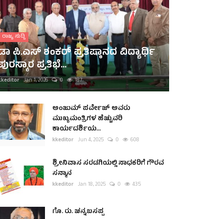
ರಾಜ್ಯ ಸುದ್ದಿ
ಡಾ ಪಿ.ಎಸ್ ಶಂಕರ್ ಪ್ರತಿಷ್ಠಾನದ ವಿದ್ಯಾರ್ಥಿ
ಪುರಸ್ಕಾರ ಪ್ರತಿಭೆ...
kkeditor
Jan 1, 2026
0
187
ಅಂಜುಮ್ ಪರ್ವೇಜ್ ಅವರು
ಮುಖ್ಯಮಂತ್ರಿಗಳ ಹೆಚ್ಚುವರಿ
ಕಾರ್ಯದರ್ಶಿಯ...
kkeditor
Jun 4, 2025
0
608
ಶ್ರೀನಿವಾಸ ಸರಡಗಿಯಲ್ಲಿ ಸಾಧಕರಿಗೆ ಗೌರವ
ಸನ್ಮಾನ
kkeditor
Jan 18, 2025
0
435
ಗೊ. ರು. ಚನ್ನಬಸಪ್ಪ