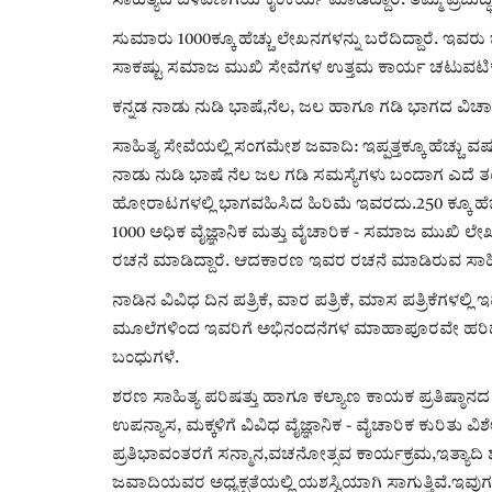
ಸಾಹಿತ್ಯದ ಬೆಳವಣಿಗೆಯ ಕೈಂಕರ್ಯ ಮಾಡಿದ್ದಾರೆ. ತಮ್ಮ ಪ್ರಬುದ
ಸುಮಾರು 1000ಕ್ಕೂ ಹೆಚ್ಚು ಲೇಖನಗಳನ್ನು ಬರೆದಿದ್ದಾರೆ. ಇವರ
ಸಾಕಷ್ಟು ಸಮಾಜ ಮುಖಿ ಸೇವೆಗಳ ಉತ್ತಮ ಕಾರ್ಯ ಚಟುವಟಿ
ಕನ್ನಡ ನಾಡು ನುಡಿ ಭಾಷೆ,ನೆಲ, ಜಲ ಹಾಗೂ ಗಡಿ ಭಾಗದ ವಿಚಾರ
ಸಾಹಿತ್ಯ ಸೇವೆಯಲ್ಲಿ ಸಂಗಮೇಶ ಜವಾದಿ: ಇಪ್ಪತ್ತಕ್ಕೂ ಹೆಚ್ಚು ವರ್ಷ
ನಾಡು ನುಡಿ ಭಾಷೆ ನೆಲ ಜಲ ಗಡಿ ಸಮಸ್ಯೆಗಳು ಬಂದಾಗ ಎದೆ 
ಹೋರಾಟಗಳಲ್ಲಿ ಭಾಗವಹಿಸಿದ ಹಿರಿಮೆ ಇವರದು.250 ಕ್ಕೂ ಹೆಚ್ಚ
1000 ಅಧಿಕ ವೈಜ್ಞಾನಿಕ ಮತ್ತು ವೈಚಾರಿಕ - ಸಮಾಜ ಮುಖಿ ಲೇಖನಗಳ
ರಚನೆ ಮಾಡಿದ್ದಾರೆ. ಆದಕಾರಣ ಇವರ ರಚನೆ ಮಾಡಿರುವ ಸಾಹಿತ್ಯ 
ನಾಡಿನ ವಿವಿಧ ದಿನ ಪತ್ರಿಕೆ, ವಾರ ಪತ್ರಿಕೆ, ಮಾಸ ಪತ್ರಿಕೆಗ
ಮೂಲೆಗಳಿಂದ ಇವರಿಗೆ ಅಭಿನಂದನೆಗಳ ಮಾಹಾಪೂರವೇ ಹರಿದು ಬಂ
ಬಂಧುಗಳೆ.
ಶರಣ ಸಾಹಿತ್ಯ ಪರಿಷತ್ತು ಹಾಗೂ ಕಲ್ಯಾಣ ಕಾಯಕ ಪ್ರತಿಷ್ಠಾನದ ಸ
ಉಪನ್ಯಾಸ, ಮಕ್ಕಳಿಗೆ ವಿವಿಧ ವೈಜ್ಞಾನಿಕ - ವೈಚಾರಿಕ ಕುರಿತ
ಪ್ರತಿಭಾವಂತರಗೆ ಸನ್ಮಾನ,ವಚನೋತ್ಸವ ಕಾರ್ಯಕ್ರಮ,ಇತ್ಯ
ಜವಾದಿಯವರ ಅಧ್ಯಕ್ಷತೆಯಲ್ಲಿ ಯಶಸ್ವಿಯಾಗಿ ಸಾಗುತ್ತಿವೆ.ಇವು