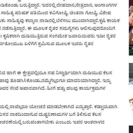
ಿಕೊಂಡು ಬರುತ್ತಿದ್ದಾರೆ. ಇದರಲ್ಲಿ ದೇಹದಾನ,ನೇತ್ರದಾನ, ಅಂಗಾಂಗಗಳ
ೆ ಸಾಹಿತ್ಯ ಪರಿಷತ್ ವತಿಯಿಂದ ಕವಿಗೋಷ್ಠಿ, ಚಿಂತನಾ ಗೋಷ್ಠಿ, ವಿಶೇಷ
 ಸಾಹಿತ್ಯವು ಕಲ್ಯಾಣ ನಾಡಿನಲ್ಲಿ ಬೆಳೆಸಲು ಮುಂದಾಗಿದ್ದಾರೆ.ಕೃಷಿ ಕಾಯಕ
 ಸಭೆ ನಡೆಸುತ್ತಿದ್ದಾರೆ. ಈ ಮೂಲಕ ರೈತರ ಸಮಸ್ಯೆಗಳು ಆಲಿಸುವುದರೊಂದಿಗೆ
ೆ.ಸ್ವತಃ ಕೃಷಿಕರಾಗಿ ದುಡಿಯುತ್ತಿರುವ ಸಂಗಮೇಶ ಜವಾದಿಯವರು ಇಡೀ ರೈತರ
ಸರ್ವತೋಮುಖ ಏಳಿಗೆಗೆ ಶ್ರಮಿಸುವ ಮೂಲಕ ಇವರು ರೈತರ
ಸಿದ ಹಾಗೆ ಈ ಕ್ಷೇತ್ರದಲ್ಲಿಯೂ ಸಹ ನಿಸ್ವಾರ್ಥಿಯಾಗಿ ದುಡಿಯುವ ಕೆಲಸ
 ತಾವು ತೊಡಗಿಸಿಕೊಂಡು,ನಮ್ಮೆಗೆಲ್ಲರಿಗೂ ಮಾದರಿಯಾಗಿದ್ದಾರೆ. ಇನ್ನು
 ಅವರ ಸೇವೆ ಅಪಾರವಾಗಿದೆ. ಹೀಗೆ ಹತ್ತು ಹಲವು ಕಾರ್ಯಕ್ರಮಗಳ
ಸೆಯಲ್ಲಿ ನಾವೆಲ್ಲರೂ ಯೋಚನೆ ಮಾಡಬೇಕಾಗಿದೆ ಎನ್ನುತ್ತಾರೆ. ಕಡ್ಡಾಯವಾಗಿ
 ಪರಿಸರ ನಾಶದಿಂದಾಗುವ ದುಷ್ಟರಿಣಾ­ಮ­ಗಳ ಬಗೆ ತಿಳಿಸುವ ಕೆಲಸ
ಚರಣೆಯಲ್ಲಿ ಬರುವಂತಾ­ಗ­ಬೇಕು ಎಂಬುದು ಇವರ ಅಂತರಾಳದ