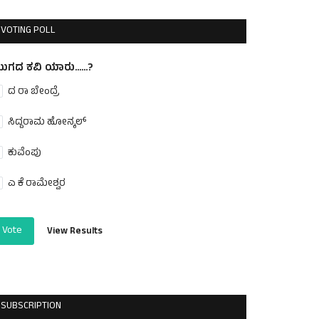
VOTING POLL
ುಗದ ಕವಿ ಯಾರು......?
ದ ರಾ ಬೇಂದ್ರೆ
ಸಿದ್ದರಾಮ ಹೋನ್ಕಲ್
ಕುವೆಂಪು
ಎ ಕೆ ರಾಮೇಶ್ವರ
Vote
View Results
SUBSCRIPTION