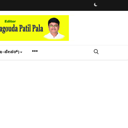
ಇ–ಪೇಪರ್‌)