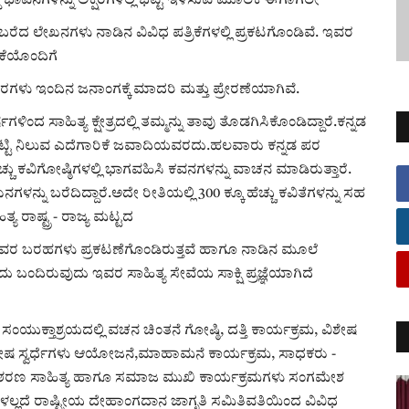
್ಧ ಭಾವನೆಗಳನ್ನು ಅಕ್ಷರಗಳಲ್ಲಿ ಭಟ್ಟಿ ಇಳಿಸುವ ಮೂಲಕ ಈಗಾಗಲೇ
ು ಬರೆದ ಲೇಖನಗಳು ನಾಡಿನ ವಿವಿಧ ಪತ್ರಿಕೆಗಳಲ್ಲಿ ಪ್ರಕಟಗೊಂಡಿವೆ. ಇವರ
ಕೆಯೊಂದಿಗೆ
ಗಳು ಇಂದಿನ ಜನಾಂಗಕ್ಕೆ ಮಾದರಿ ಮತ್ತು ಪ್ರೇರಣೆಯಾಗಿವೆ.
ಗಳಿಂದ ಸಾಹಿತ್ಯ ಕ್ಷೇತ್ರದಲ್ಲಿ ತಮ್ಮನ್ನು ತಾವು ತೊಡಗಿಸಿಕೊಂಡಿದ್ದಾರೆ.ಕನ್ನಡ
ತಟ್ಟಿ ನಿಲುವ ಎದೆಗಾರಿಕೆ ಜವಾದಿಯವರದು.ಹಲವಾರು ಕನ್ನಡ ಪರ
ು ಕವಿಗೋಷ್ಠಿಗಳಲ್ಲಿ ಭಾಗವಹಿಸಿ ಕವನಗಳನ್ನು ವಾಚನ ಮಾಡಿರುತ್ತಾರೆ.
ನ್ನು ಬರೆದಿದ್ದಾರೆ.ಅದೇ ರೀತಿಯಲ್ಲಿ 300 ಕ್ಕೂ ಹೆಚ್ಚು ಕವಿತೆಗಳನ್ನು ಸಹ
ರಾಷ್ಟ್ರ - ರಾಜ್ಯ ಮಟ್ಟದ
ಳಲ್ಲಿ ಇವರ ಬರಹಗಳು ಪ್ರಕಟಣೆಗೊಂಡಿರುತ್ತವೆ ಹಾಗೂ ನಾಡಿನ ಮೂಲೆ
ದಿರುವುದು ಇವರ ಸಾಹಿತ್ಯ ಸೇವೆಯ ಸಾಕ್ಷಿ ಪ್ರಜ್ಞೆಯಾಗಿದೆ
ಂಯುಕ್ತಾಶ್ರಯದಲ್ಲಿ ವಚನ ಚಿಂತನೆ ಗೋಷ್ಠಿ, ದತ್ತಿ ಕಾರ್ಯಕ್ರಮ, ವಿಶೇಷ
ು ವಿಶೇಷ ಸ್ವರ್ಧೆಗಳು ಆಯೋಜನೆ,ಮಾಹಾಮನೆ ಕಾರ್ಯಕ್ರಮ, ಸಾಧಕರು -
ಾದಿ ಶರಣ ಸಾಹಿತ್ಯ ಹಾಗೂ ಸಮಾಜ ಮುಖಿ ಕಾರ್ಯಕ್ರಮಗಳು ಸಂಗಮೇಶ
ಗಳಲ್ಲದೆ ರಾಷ್ಟ್ರೀಯ ದೇಹಾಂಗದಾನ ಜಾಗೃತಿ ಸಮಿತಿವತಿಯಿಂದ ವಿವಿಧ