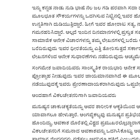
ಇನ್ನು ಕನ್ನಡ ನಾಡು ನುಡಿ ಭಾಷೆ ನೆಲ ಜಲ ಗಡಿ ಪರವಾಗಿ ಸದ
ಮೂಲಭೂತ ಸೌಕರ್ಯಗಳನ್ನು ಒದಗಿಸುವ ನಿಟ್ಟಿನಲ್ಲಿ ಇವರ ಹೋ
ಉನ್ನತಿಗಾಗಿ ದುಡಿಯುತ್ತಿದ್ದಾರೆ. ಹೀಗೆ ಇವರ ಹೋರಾಟ ಸತ್
ಗಮನಹರಿಸಿದ್ದಾರೆ. ಅಲ್ಲದೆ ಇಂದಿನ ದಿನಮಾನಗಳಲ್ಲಿ ಪ್ರಸ್ತ
ಸಾಮಾಜಿಕ ಅನೇಕ ವಿಚಾರಗಳನ್ನು ತಮ್ಮ ಲೇಖನಗಳಲ್ಲಿ ಬರೆದು ಅವ
ಬರೆದಿರುವುದು ಇವರ ಧೀರತೆಯನ್ನು ಎತ್ತಿ ತೋರಿಸುತ್ತದೆ ಸರ್ಕಾ
ಲೇಖನಗಳಿಂದ ಅನೇಕ ಸುಧಾರಣೆಗಳು ನಡೆದಿರುವುದು ಅಚ್ಚುಮೆಚ್
ಸಂಗಮೇಶ ಜವಾದಿಯವರು ಸಾಂಸ್ಕೃತಿಕ ರಾಯಭಾರಿ ಅನೇಕ ಸಾಂಸ
ಪ್ರೋತ್ಸಾಹ ನೀಡುವುದು ಇವರ ಜಾಯಮಾನವಾಗಿದೆ ಈ ಮೂಲಕವಾಗಿ
ನಡೆಯುವುದಕ್ಕೆ ಇವರು ಪ್ರೇರಣಾದಾಯಕರಾಗಿರುವುದು ಒಪ್ಪಬೇ
ಅಂದಹಾಗೆ ವಿಕಲಚೇತನರಿಗಾಗಿ ಜವಾದಿಯವರು
ಮನುಷ್ಯನ ಚಾಕುಚಕ್ಯತೆಯನ್ನು ಅವರ ಶಾರೀರಿಕ ಆಕೃತಿಯಿಂ
ಯಾವಾಗಲೂ ಹೇಳುತ್ತಾರೆ. ಅಂಗವೈಕಲ್ಯವು ಮನುಷ್ಯನ ಪ್ರತಿಭೆಯನ
ಹೊಂದಿದ್ದು, ಅವಕಾಶ ದೊರೆತಲ್ಲಿ ವಿಶ್ವದ ಪ್ರಮುಖರಲ್ಲೊಬ್ಬಾರಾ
ವಿಕಲಚೇತನರಿಗೆ ಸಮನಾದ ಅವಕಾಶವನ್ನು ಒದಗಿಸಿಕೊಟ್ಟು ಅವರ
ಸಾಮಾನ್ಯ ಜೀವನವನ್ನು ನಡೆಸಲು ಅವರಿಗೂ ಹಕ್ಕಿದೆ ಎಂಬುದನ್