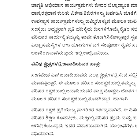
ಜಾಗೃತಿ ಅಭಿಯಾನ ಕಾರ್ಯಕ್ರಮಗಳು ಬೀದರ ಜಿಲ್ಲಾದ್ಯಾಂತ ಮಾಡ
ದಾನ,ರಕ್ತದಾನ ಕುರಿತು ವಿಶೇಷ ಶಿಬಿರಗಳನ್ನು ಏರ್ಪಡಿಸಿ ಜೊತೆಗ
ಉಪನ್ಯಾಸ ಕಾರ್ಯಕ್ರಮಗಳುನ್ನು ಹಮ್ಮಿಕೊಳ್ಳುವ ಮೂಲಕ ಚುಟುಕು
ಸಂಸ್ಥೆಯ ಅಧ್ಯಕ್ಷರಾಗಿ ಪ್ರತಿ ಹದಿನೈದು ದಿನಗಳಿಗೊಮ್ಮೆ ರೈತರ
ಪರಿಹಾರ ಕಾರ್ಯಕ್ಕೆ ತಮ್ಮನ್ನು ತಾವೇ ತೊಡಗಿಸಿಕೊಳ್ಳುತ್ತಾರ
ಎಲ್ಲಾ ಸಮಸ್ಯೆಗಳ ಆಗು ಹೋಗುಗಳ ಬಗೆ ಸಂಪೂರ್ಣ ರೈತರ 
ಆಶಾಕಿರಣವಾಗಿರುವುದು ಇಲ್ಲಿ ಉಲ್ಲೇಖನೀಯ.
ವಿವಿಧ ಕ್ಷೇತ್ರಗಳಲ್ಲಿ ಜವಾದಿಯವರ ಪಾತ್ರ:
ಸಂಗಮೇಶ ಎನ್ ಜವಾದಿಯವರು ಎಲ್ಲಾ ಕ್ಷೇತ್ರಗಳಲ್ಲಿ ಸೇವೆ ಸಲ್ಲಿ
ಮಾಡುತ್ತಿದ್ದಾರೆ. ಈ ಮೂಲಕ ಪರಿಸರ ಸಂರಕ್ಷಣೆಯಲ್ಲಿ ತಮ್ಮನ್ನು
ಪರಿಸರ ರಕ್ಷಣೆಯಲ್ಲಿ ಜವಾದಿಯವರ ಪಾತ್ರ ದೊಡ್ಡದು ಜೊತೆಗೆ
ಮೂಲಕ ಪರಿಸರ ಸಂರಕ್ಷಣೆಯಲ್ಲಿ ತೊಡಗಿದ್ದಾರೆ. ಹಾಗಾಗಿ
ಪರಿಸರ ರಕ್ಷಣೆ ಪ್ರತಿಯೊಬ್ಬ ನಾಗರಿಕರ ಕರ್ತವ್ಯವಾಗಿದೆ. ಈ ದಿ
ಪರಿಸರ ಶಿಕ್ಷಣ ಕೊಡಬೇಕು. ಮಕ್ಕಳಲ್ಲಿ ಪರಿಸರ ಪ್ರೇಮ ಮತ್ತು
ಆಗಬೇಕೆಂಬುವುದು ಇವರ ಸದಾಶಯವಾಗಿದೆ. ಯೋಜನೆಗಳು ಆ
ದನಿಯಾಗಿದೆ.