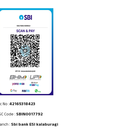
c No :
42165318423
SC Code :
SBIN0017792
anch :
Sbi bank ESI kalaburagi