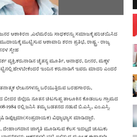
ಜನರ ಆಶಾಕಿರಣ ,ಎಲೆಮರೆಯ ಸಾಧಕರನ್ನು ಸಮಾಜಕ್ಕೆ ಪರಿಚಯಿಸಿದ
ಯಕ್ಕೆ ಮುಟ್ಟಿಸುವ ಆಶಾವಾದಿ ಶರಣ ಪ್ರತಿಭೆ, ರಾಷ್ಟ್ರ - ರಾಜ್ಯ
ಸರಳ ಸ್ನೇಹ
 ವ್ಯಕ್ತಿ,ಕರುನಾಡಿನ ಚೈತನ್ಯ ಮೂರ್ತಿ, ಅನಾಥರ, ದೀನರ, ಮಕ್ಕಳ
.ಒಟ್ಟಿನಲ್ಲಿ ಹೇಳಬೇಕೆಂದರೆ ಇಂದಿನ ಕರುನಾಡಿಗೆ ಇವರು ಮಾದರಿ ಎಂದರೆ
ಂತನಾತ್ಮಕ ಲೇಖನಗಳನ್ನು ಬರೆಯುತ್ತಿರುವ ಬರಹಗಾರರು,
ರಾಜ್ಯದ ಬೀದರ ಜಿಲ್ಲೆಯ ನೂತನ ಚಿಟಗುಪ್ಪ ತಾಲೂಕಿನ ಕೊಡಂಬಲ ಗ್ರಾಮದ
1984 ರಲ್ಲಿ ಜನಿಸಿ ತಮ್ಮ ಬಡತನದ ನಡುವೆ ಬಿ.ಎಸ್ಸಿ., ಎಂ.ಎಸ್ಸಿ.
ಷಿ ಡಿಪ್ಲೊಮಾ(ಸಂಪ್ರದಾಯಕ) ವಿಧ್ಯಾಭ್ಯಾಸ ಮಾಡಿದ್ದಾರೆ.
ಷಣೆ, ದೇಹಾಂಗದಾನ ಜಾಗೃತಿ ಮೂಡಿಸುವ ಕೆಲಸ ಇದಲ್ಲದೆ ಚುಟುಕು