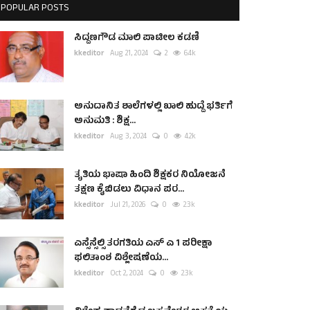
POPULAR POSTS
ಸಿದ್ದಣಗೌಡ ಮಾಲಿ ಪಾಟೀಲ ಕಡಣಿ
kkeditor
Aug 21, 2024
2
6.4k
ಅನುದಾನಿತ ಶಾಲೆಗಳಲ್ಲಿ ಖಾಲಿ ಹುದ್ದೆ ಭರ್ತಿಗೆ
ಅನುಮತಿ : ಶಿಕ್ಷ...
kkeditor
Aug 3, 2024
0
4.2k
ತೃತಿಯ ಭಾಷಾ ಹಿಂದಿ ಶಿಕ್ಷಕರ ನಿಯೋಜನೆ
ತಕ್ಷಣ ಕೈಬಿಡಲು ವಿಧಾನ ಪರ...
kkeditor
Jul 21, 2026
0
2.3k
ಎಸ್ಸೆಸ್ಸೆಲ್ಸಿ ತರಗತಿಯ ಎಸ್ ಎ 1 ಪರೀಕ್ಷಾ
ಫಲಿತಾಂಶ ವಿಶ್ಲೇಷಣೆಯ...
kkeditor
Oct 2, 2024
0
2.3k