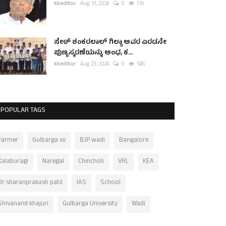
kkeditor
Aug 31, 2024
0
1.1k
ಸೇಠ್ ಶಂಕರಲಾಲ್ ಗಿಲ್ಡಾ ಅವರ ಎರಡನೇ
ಪುಣ್ಯಸ್ಮರಣೆಯನ್ನು ಅಂಧ, ಕ...
kkeditor
Aug 23, 2024
0
546
POPULAR TAGS
Farmer
Gulbarga vv
BJP wadi
Bangalore
Kalaburagi
Naregal
Chincholi
VRL
KEA
Dr sharanprakash patil
IAS
School
Shivanand khajuri
Gulbarga University
Wadi