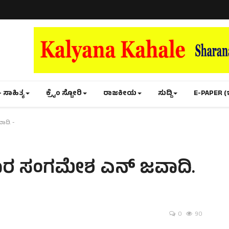
- ಸಾಹಿತ್ಯ
ಕ್ರೈಂ ಸ್ಟೋರಿ
ರಾಜಕೀಯ
ಸುದ್ದಿ
E-PAPER (
ದಿ. -
 ಸಂಗಮೇಶ ಎನ್ ಜವಾದಿ.
0
90