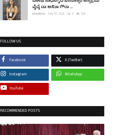
ವಿಶೇಷ ಸಾಧನೆಗೈದ ಬಸವೇಶ್ವರ ಆಸ್ಪತ್ರೆಯ
ವೈದ್ಯೆ ಡಾ ಅನಿತಾ ಗೌರಾ ...
kkeditor
Feb 19, 2026
0
2.2k
FOLLOW US
Facebook
X (Twitter)
Instagram
WhatsApp
YouTube
RECOMMENDED POSTS