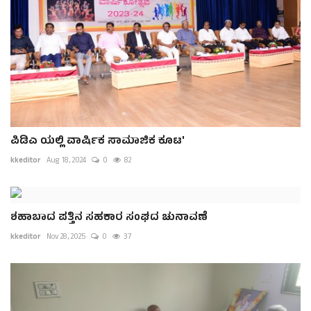
ಪಿಡಿಎ ಯಲ್ಲಿ ವಾರ್ಷಿಕ ಸಾಮಾಜಿಕ ಕೂಟ'
kkeditor
Aug 18, 2024
0
82
ಶಹಾಬಾದ ಪತ್ತಿನ ಸಹಕಾರ ಸಂಘದ ಚುನಾವಣೆ
kkeditor
Nov 28, 2025
0
37