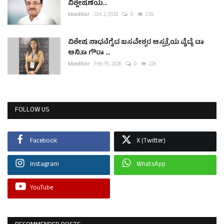
ವಿಶ್ಲೇಷಣೆಯ...
kkeditor
Oct 2, 2024
0
2.3k
ವಿಶೇಷ ಸಾಧನೆಗೈದ ಬಸವೇಶ್ವರ ಆಸ್ಪತ್ರೆಯ ವೈದ್ಯೆ ಡಾ
ಅನಿತಾ ಗೌರಾ ...
kkeditor
Feb 19, 2026
0
2.2k
FOLLOW US
Facebook
X (Twitter)
Instagram
WhatsApp
YouTube