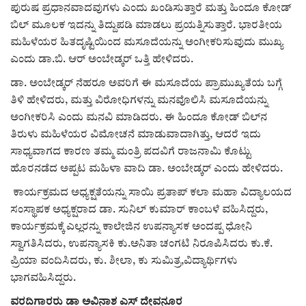
ಕವನ
ಪುರುಷ ಪ್ರಧಾನವಾದವುಗಳು ಎಂದು ಖಂಡಿಸುತ್ತಾರೆ ಮತ್ತು ಹಿಂದೂ ಕೋಡ್
ಬಿಲ್ ಮೂಲಕ ಇದನ್ನು ತಿದ್ದುಪಡಿ ಮಾಡಲು ಪ್ರಯತ್ನಿಸುತ್ತಾರೆ. ಭಾರತೀಯ
Digital Subscription
ಮಹಿಳೆಯರ ಹಿತದೃಷ್ಟಿಯಿಂದ ಮಸೂದೆಯನ್ನು ಅಂಗೀಕರಿಸುವುದು ಮುಖ್ಯ
ಎಂದು ಡಾ.ಬಿ. ಆರ್ ಅಂಬೇಡ್ಕರ್ ಒತ್ತಿ ಹೇಳಿದರು.
ಡಾ. ಅಂಬೇಡ್ಕರ್ ನೆಹರೂ ಅವರಿಗೆ ಈ ಮಸೂದೆಯ ಪ್ರಾಮುಖ್ಯತೆಯ ಬಗ್ಗೆ
ತಿಳಿ ಹೇಳಿದರು, ಮತ್ತು ವಿರೋಧಿಗಳನ್ನು ಮನವೊಲಿಸಿ ಮಸೂದೆಯನ್ನು
ಅಂಗೀಕರಿಸಿ ಎಂದು ಮನವಿ ಮಾಡಿದರು. ಈ ಹಿಂದೂ ಕೋಡ್ ಬಿಲ್‌ನ
ತಿರುಳು ಮಹಿಳೆಯರ ವಿಮೋಚನೆ ಮಾಡುವಾದಾಗಿತ್ತು, ಆದರೆ ಇದು
ಸಾಧ್ಯವಾಗದ ಕಾರಣ ತಮ್ಮ ಮಂತ್ರಿ ಪದವಿಗೆ ರಾಜನಾಮಿ ಕೊಟ್ಟು
ಹೊರನಡೆದ ಅಪ್ಪಟ ಮಹಿಳಾ ವಾದಿ ಡಾ. ಅಂಬೇಡ್ಕರ್ ಎಂದು ಹೇಳಿದರು.
ಕಾರ್ಯಕ್ರಮದ ಅಧ್ಯಕ್ಷತೆಯನ್ನು ಸಾಯಿ ಪ್ರತಾಪ್ ಕಲಾ ಮಹಾ ವಿದ್ಯಾಲಯದ
ಸಂಸ್ಥಾಪಕ ಅಧ್ಯಕ್ಷರಾದ ಡಾ. ಸುನಿಲ್ ಕುಮಾರ್ ಕಾಂಬಳೆ ವಹಿಸಿದ್ದರು,
ಕಾರ್ಯಕ್ರಮಕ್ಕೆ ಎಲ್ಲರನ್ನು ಕಾಲೇಜಿನ ಉಪನ್ಯಾಸಕ ಅಂದಪ್ಪ ಧೋನಿ
ಸ್ವಾಗತಿಸಿದರು, ಉಪನ್ಯಾಸಕಿ ಕು.ಅನಿತಾ ಚಂಗಟಿ ನಿರೂಪಿಸಿದರು ಕು.ಕೆ.
ಪ್ರಿಯಾ ವಂದಿಸಿದರು, ಕು. ಶೀಲಾ, ಕು ಸುಮಿತ್ರ,ವಿದ್ಯಾರ್ಥಿಗಳು
ಭಾಗವಹಿಸಿದ್ದರು.
ವರದಿಗಾರರು ಡಾ ಅವಿನಾಶ ಎಸ್ ದೇವನೂರ