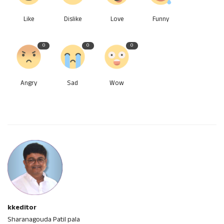
Like
Dislike
Love
Funny
0
0
0
Angry
Sad
Wow
kkeditor
Sharanagouda Patil pala