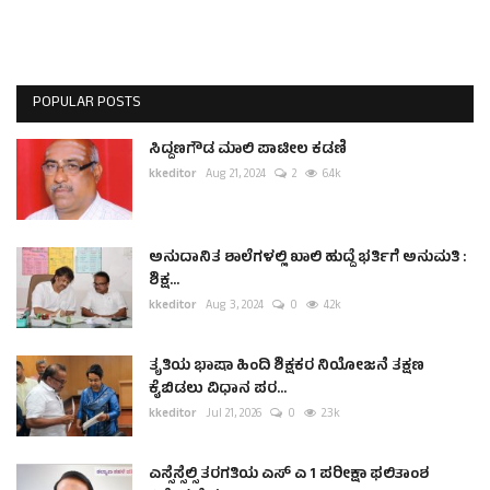
POPULAR POSTS
ಸಿದ್ದಣಗೌಡ ಮಾಲಿ ಪಾಟೀಲ ಕಡಣಿ
kkeditor
Aug 21, 2024
2
6.4k
ಅನುದಾನಿತ ಶಾಲೆಗಳಲ್ಲಿ ಖಾಲಿ ಹುದ್ದೆ ಭರ್ತಿಗೆ ಅನುಮತಿ :
ಶಿಕ್ಷ...
kkeditor
Aug 3, 2024
0
4.2k
ತೃತಿಯ ಭಾಷಾ ಹಿಂದಿ ಶಿಕ್ಷಕರ ನಿಯೋಜನೆ ತಕ್ಷಣ
ಕೈಬಿಡಲು ವಿಧಾನ ಪರ...
kkeditor
Jul 21, 2026
0
2.3k
ಎಸ್ಸೆಸ್ಸೆಲ್ಸಿ ತರಗತಿಯ ಎಸ್ ಎ 1 ಪರೀಕ್ಷಾ ಫಲಿತಾಂಶ