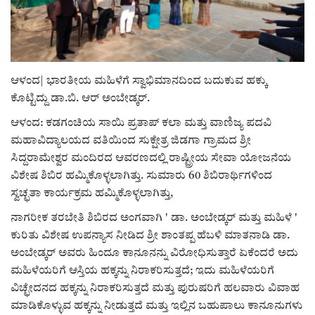
ರಾಜಕೀಯ
ಸುದ್ದಿ
ಆಳಂದ| ಭಾರತೀಯ ಮಹಿಳೆಗೆ ಸ್ವಾಭಿಮಾನದಿಂದ ಬದುಕುವ ಹಕ್ಕು
ಕೊಟ್ಟಿದ್ದು ಡಾ.ಬಿ. ಆರ್ ಅಂಬೇಡ್ಕರ್.
e-paper (ಇ–ಪೇಪರ್‌)
ಆಳಂದ: ಕಡಗಂಚಿಯ ಸಾಯಿ ಪ್ರತಾಪ್ ಕಲಾ ಮತ್ತು ವಾಣಿಜ್ಯ ಪದವಿ
ಪುಸ್ತಕ ಪರಿಚಯ
ಮಹಾವಿದ್ಯಾಲಯದ ವತಿಯಿಂದ ಸುಕ್ಷೇತ್ರ ಜಿಡಗಾ ಗ್ರಾಮದ ಶ್ರೀ
ಸಿದ್ದರಾಮೇಶ್ವರ ಮಂದಿರದ ಆವರಣದಲ್ಲಿ ರಾಷ್ಟ್ರೀಯ ಸೇವಾ ಯೋಜನೆಯ
ಅಂಕಣ
ವಿಶೇಷ ಶಿಬಿರ ಹಮ್ಮಿಕೊಳ್ಳಲಾಗಿತ್ತು. ಸುಮಾರು 60 ಶಿಬಿರಾರ್ಥಿಗಳಿಂದ
ಸ್ವಚ್ಛತಾ ಕಾರ್ಯಕ್ರಮ ಹಮ್ಮಿಕೊಳ್ಳಲಾಗಿತ್ತು,
ಸಾಧಕರ ಪರಿಚಯ
ನಾಗರೀಕ ತರಬೇತಿ ಶಿಬಿರದ ಅಂಗವಾಗಿ ' ಡಾ. ಅಂಬೇಡ್ಕರ್ ಮತ್ತು ಮಹಿಳೆ '
ಕುರಿತು ವಿಶೇಷ ಉಪನ್ಯಾಸ ನೀಡಿದ ಶ್ರೀ ಶಾಂತಪ್ಪ ಹೆಬಳಿ ಮಾತನಾಡಿ ಡಾ.
ಪತ್ರಕರ್ತರ ಪರಿಚಯ
ಅಂಬೇಡ್ಕರ್ ಅವರು ಹಿಂದೂ ಕಾನೂನನ್ನು ವಿರೋಧಿಸುತ್ತಾರೆ ಏಕೆಂದರೆ ಅದು
ಮಹಿಳೆಯರಿಗೆ ಆಸ್ತಿಯ ಹಕ್ಕನ್ನು ನಿರಾಕರಿಸುತ್ತದೆ; ಇದು ಮಹಿಳೆಯರಿಗೆ
ಸಂಪಾದಕೀಯ
ವಿಚ್ಛೇದನದ ಹಕ್ಕನ್ನು ನಿರಾಕರಿಸುತ್ತದೆ ಮತ್ತು ಪುರುಷರಿಗೆ ಹಲವಾರು ವಿವಾಹ
ಮಾಡಿಕೊಳ್ಳುವ ಹಕ್ಕನ್ನು ನೀಡುತ್ತದೆ ಮತ್ತು ಇಲ್ಲಿನ ಬಹುಪಾಲು ಕಾನೂನುಗಳು