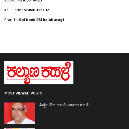
Acc No :
42165318423
IFSC Code :
SBIN0017792
Branch :
Sbi bank ESI kalaburagi
MOST VIEWED POSTS
ಸಿದ್ದಣಗೌಡ ಮಾಲಿ ಪಾಟೀಲ ಕಡಣಿ