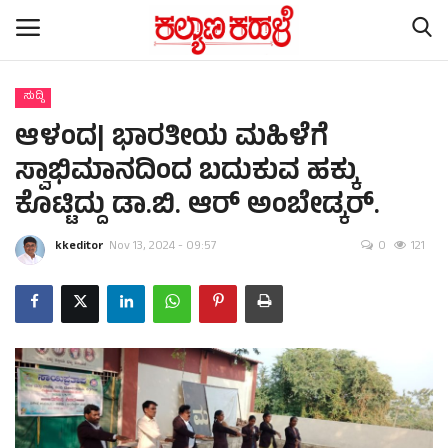
ಸುದ್ದಿ
ಆಳಂದ| ಭಾರತೀಯ ಮಹಿಳೆಗೆ
Home
ಸ್ವಾಭಿಮಾನದಿಂದ ಬದುಕುವ ಹಕ್ಕು
Subscription
ಕೊಟ್ಟಿದ್ದು ಡಾ.ಬಿ. ಆರ್ ಅಂಬೇಡ್ಕರ್.
Contact
kkeditor
Nov 13, 2024 - 09:57
0
121
ರಾಷ್ಟ್ರೀಯ ಸುದ್ದಿ
ರಾಜ್ಯ ಸುದ್ದಿ
ಕಲೆ - ಸಾಹಿತ್ಯ
ಕ್ರೈಂ ಸ್ಟೋರಿ