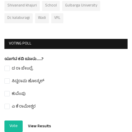
Shivanand khajuri
School
Gulbarga University
Dc kalaburagi
Wadi
VRL
VOTING POLL
ಯುಗದ ಕವಿ ಯಾರು......?
ದ ರಾ ಬೇಂದ್ರೆ
ಸಿದ್ದರಾಮ ಹೋನ್ಕಲ್
ಕುವೆಂಪು
ಎ ಕೆ ರಾಮೇಶ್ವರ
Vote
View Results