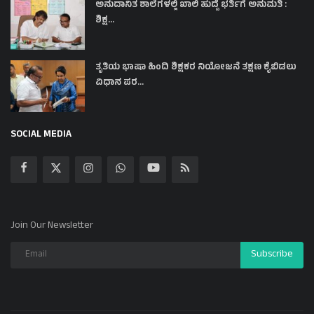
ಅನುದಾನಿತ ಶಾಲೆಗಳಲ್ಲಿ ಖಾಲಿ ಹುದ್ದೆ ಭರ್ತಿಗೆ ಅನುಮತಿ :
ಶಿಕ್ಷ...
ತೃತಿಯ ಭಾಷಾ ಹಿಂದಿ ಶಿಕ್ಷಕರ ನಿಯೋಜನೆ ತಕ್ಷಣ ಕೈಬಿಡಲು
ವಿಧಾನ ಪರ...
SOCIAL MEDIA
Join Our Newsletter
Subscribe