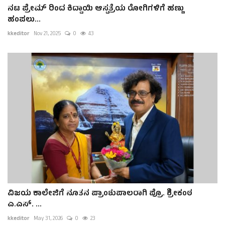
ನಟ ಪ್ರೇಮ್ ರಿಂದ ಕಿದ್ವಾಯಿ ಆಸ್ಪತ್ರೆಯ ರೋಗಿಗಳಿಗೆ ಹಣ್ಣು
ಹಂಪಲು...
kkeditor
Nov 21, 2025
0
43
ವಿಜಯ ಕಾಲೇಜಿಗೆ ನೂತನ ಪ್ರಾಂಶುಪಾಲರಾಗಿ ಪ್ರೊ. ಶ್ರೀಕಂಠ
ಎ.ಎಸ್. ...
kkeditor
May 31, 2026
0
23