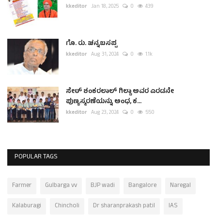
kkeditor
Jan 18, 2025
0
439
ಗೊ. ರು. ಚನ್ನಬಸಪ್ಪ
kkeditor
Aug 31, 2024
0
1.1k
ಸೇಠ್ ಶಂಕರಲಾಲ್ ಗಿಲ್ಡಾ ಅವರ ಎರಡನೇ
ಪುಣ್ಯಸ್ಮರಣೆಯನ್ನು ಅಂಧ, ಕ...
kkeditor
Aug 23, 2024
0
550
POPULAR TAGS
Farmer
Gulbarga vv
BJP wadi
Bangalore
Naregal
Kalaburagi
Chincholi
Dr sharanprakash patil
IAS