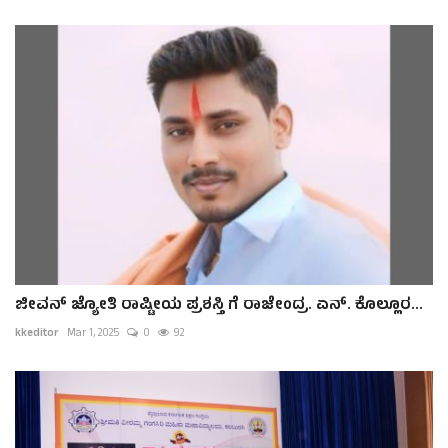
ಜೀವನ್ ಜ್ಯೋತಿ ರಾಷ್ಟೀಯ ಪ್ರಶಸ್ತಿ ಗೆ ರಾಜೇಂದ್ರ. ಏನ್. ಕೊಲ್ಲೂರ...
kkeditor
Mar 1, 2025
0
92