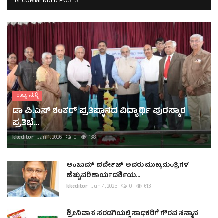
RECOMMENDED POSTS
ರಾಜ್ಯ ಸುದ್ದಿ
ಡಾ ಪಿ.ಎಸ್ ಶಂಕರ್ ಪ್ರತಿಷ್ಠಾನದ ವಿದ್ಯಾರ್ಥಿ ಪುರಸ್ಕಾರ
ಪ್ರತಿಭೆ...
kkeditor
Jan 1, 2026
0
188
ಅಂಜುಮ್ ಪರ್ವೇಜ್ ಅವರು ಮುಖ್ಯಮಂತ್ರಿಗಳ
ಹೆಚ್ಚುವರಿ ಕಾರ್ಯದರ್ಶಿಯ...
kkeditor
Jun 4, 2025
0
613
ಶ್ರೀನಿವಾಸ ಸರಡಗಿಯಲ್ಲಿ ಸಾಧಕರಿಗೆ ಗೌರವ ಸನ್ಮಾನ