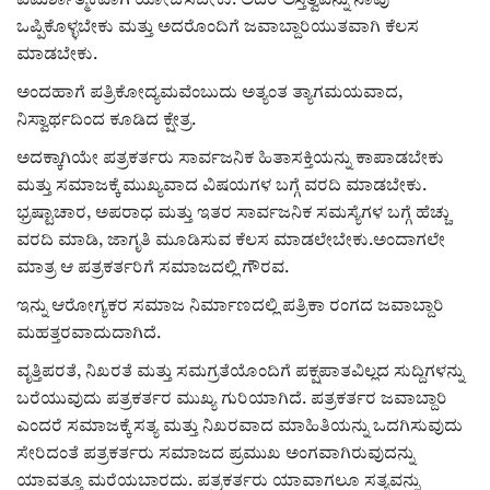
ವಿಮರ್ಶಾತ್ಮಕವಾಗಿ ಯೋಚಿಸಬೇಕು. ಅದರ ಅಸ್ತಿತ್ವವನ್ನು ನಾವು
ಒಪ್ಪಿಕೊಳ್ಳಬೇಕು ಮತ್ತು ಅದರೊಂದಿಗೆ ಜವಾಬ್ದಾರಿಯುತವಾಗಿ ಕೆಲಸ
ಮಾಡಬೇಕು.
ಅಂದಹಾಗೆ ಪತ್ರಿಕೋದ್ಯಮವೆಂಬುದು ಅತ್ಯಂತ ತ್ಯಾಗಮಯವಾದ,
ನಿಸ್ವಾರ್ಥದಿಂದ ಕೂಡಿದ ಕ್ಷೇತ್ರ.
ಅದಕ್ಕಾಗಿಯೇ ಪತ್ರಕರ್ತರು ಸಾರ್ವಜನಿಕ ಹಿತಾಸಕ್ತಿಯನ್ನು ಕಾಪಾಡಬೇಕು
ಮತ್ತು ಸಮಾಜಕ್ಕೆ ಮುಖ್ಯವಾದ ವಿಷಯಗಳ ಬಗ್ಗೆ ವರದಿ ಮಾಡಬೇಕು.
ಭ್ರಷ್ಟಾಚಾರ, ಅಪರಾಧ ಮತ್ತು ಇತರ ಸಾರ್ವಜನಿಕ ಸಮಸ್ಯೆಗಳ ಬಗ್ಗೆ ಹೆಚ್ಚು
ವರದಿ ಮಾಡಿ, ಜಾಗೃತಿ ಮೂಡಿಸುವ ಕೆಲಸ ಮಾಡಲೇಬೇಕು.ಅಂದಾಗಲೇ
ಮಾತ್ರ ಆ ಪತ್ರಕರ್ತರಿಗೆ ಸಮಾಜದಲ್ಲಿ ಗೌರವ.
ಇನ್ನು ಆರೋಗ್ಯಕರ ಸಮಾಜ ನಿರ್ಮಾಣದಲ್ಲಿ ಪತ್ರಿಕಾ ರಂಗದ ಜವಾಬ್ದಾರಿ
ಮಹತ್ತರವಾದುದಾಗಿದೆ.
ವೃತ್ತಿಪರತೆ, ನಿಖರತೆ ಮತ್ತು ಸಮಗ್ರತೆಯೊಂದಿಗೆ ಪಕ್ಷಪಾತವಿಲ್ಲದ ಸುದ್ದಿಗಳನ್ನು
ಬರೆಯುವುದು ಪತ್ರಕರ್ತರ ಮುಖ್ಯ ಗುರಿಯಾಗಿದೆ. ಪತ್ರಕರ್ತರ ಜವಾಬ್ದಾರಿ
ಎಂದರೆ ಸಮಾಜಕ್ಕೆ ಸತ್ಯ ಮತ್ತು ನಿಖರವಾದ ಮಾಹಿತಿಯನ್ನು ಒದಗಿಸುವುದು
ಸೇರಿದಂತೆ ಪತ್ರಕರ್ತರು ಸಮಾಜದ ಪ್ರಮುಖ ಅಂಗವಾಗಿರುವುದನ್ನು
ಯಾವತ್ತೂ ಮರೆಯಬಾರದು. ಪತ್ರಕರ್ತರು ಯಾವಾಗಲೂ ಸತ್ಯವನ್ನು