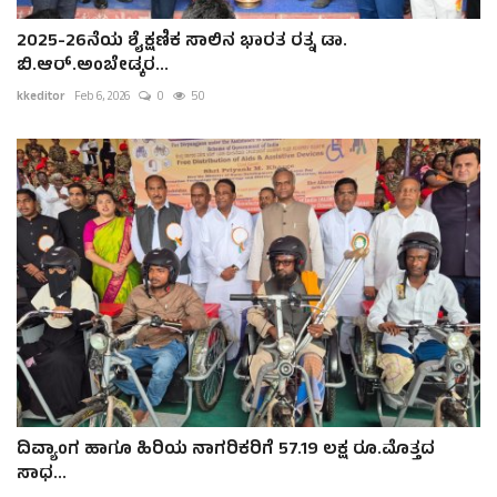
2025-26ನೆಯ ಶೈಕ್ಷಣಿಕ ಸಾಲಿನ ಭಾರತ ರತ್ನ ಡಾ.
ಬಿ.ಆರ್.ಅಂಬೇಡ್ಕರ...
kkeditor
Feb 6, 2026
0
50
ದಿವ್ಯಾಂಗ ಹಾಗೂ ಹಿರಿಯ ನಾಗರಿಕರಿಗೆ 57.19 ಲಕ್ಷ ರೂ.ಮೊತ್ತದ
ಸಾಧ...