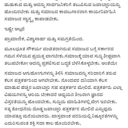
ಹುಡುಕುವ ಮತ್ತು ಅದನ್ನು ಸಾರ್ವಜನಿಕರಿಗೆ ತಲುಪಿಸುವ ಜವಾಬ್ದಾರಿಯನ್ನು
ಹೊಂದಿರಬೇಕು ಮತ್ತು ಸಮಾಜದ ಕಾವಲುಗಾರರಾಗಿ ಕಾರ್ಯನಿರ್ವಹಿಸಿ
ಸಮಾಜದ ಸ್ವಾಸ್ಥ್ಯ ಕಾಪಾಡಬೇಕು.
ಇಷ್ಟೇ ಅಲ್ಲದೆ
ಪ್ರಾಮಾಣಿಕ, ವಿಶ್ವಾಸಾರ್ಹ ಮತ್ತು ಸಮಗ್ರತೆಯಿಂದ.
ಮೂಲಭೂತ ಸೌಕರ್ಯ ವಂಚಿತರಾಗಿರುವ ಸಮಾಜದ ಬಗ್ಗೆ ಸರ್ಕಾರದ
ಗಮನ ಸೆಳೆಯವ ಪ್ರಯತ್ನ ವಾಗಬೇಕು.ಸಮಾಜಕ್ಕೆ ಯಾವ ಸುದ್ದಿ ಶೀಘ್ರವಾಗಿ
ತಲುಪಬೇಕೋ ಅದನ್ನು ಪ್ರಕಟಿಸುವ ಬದ್ಧತೆ ಬೆಳೆಸಿಕೊಳ್ಳಬೇಕು. ಅಂತೆಯೇ
ಸಮಾಜದ ಆಗುಹೋಗುಗಳನ್ನು ತಿಳಿಸಿ ಸಮಾಜವನ್ನು ಸರಿದಾರಿಗೆ ತರುವ
ಕೆಲಸ ಪತ್ರಕರ್ತರಿಂದ ಆಗಲೇಬೇಕು. ನೊಂದವರ ದನಿಯಾಗಿ ಕೆಲಸ
ಮಾಡುವ ಹೆಚ್ಚಿನ ಜವಾಬ್ದಾರಿ ಸಹ ಪತ್ರಕರ್ತರ ಮೇಲಿದೆ. ಪತ್ರಕರ್ತರು ಎಲ್ಲಾ
ವಿಷಯಗಳನ್ನು ಅರಿಯ ಬೇಕಾದರೆ ಅಧ್ಯಯನ ಶೀಲರಾಗಿ ಜ್ಞಾನದ
ವಿಸ್ತರತೆಯನ್ನು ಹೊಂದಬೇಕು, ಸುದ್ದಿಯ ಮಾಹಿತಿಗಳಲ್ಲಿ ವೇಗ ಇರಬೇಕು.
ಸತ್ಯ ಶೋಧನೆಯ ದೊಡ್ಡ ಜವಾಬ್ದಾರಿ ಪತ್ರಕರ್ತರ ಮೇಲಿದೆ ಎನ್ನುವುದು
ಯಾವತ್ತೂ ಮರೆಯಬಾರದು. ವಾಸ್ತವಾಂಶ ವರದಿಯಲ್ಲಿ ನಿಷ್ಠೂರತೆಗಳನ್ನು
ಎದುರಿಸುವಂತ ಶಕ್ತಿ ಸದಾ ಕಾಲ ಹೊಂದಿರಬೇಕು,