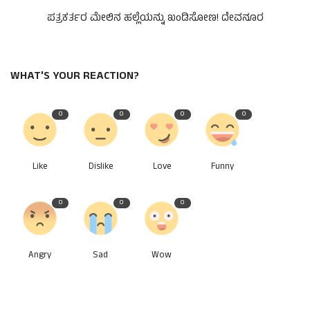
ಪತ್ರಕರ್ತರ ಮೇಲಿನ ಹಲ್ಲೆಯನ್ನು ಖಂಡಿಸೋಣ! ದೇವನೂರ
WHAT'S YOUR REACTION?
0
0
0
0
Like
Dislike
Love
Funny
0
0
0
Angry
Sad
Wow