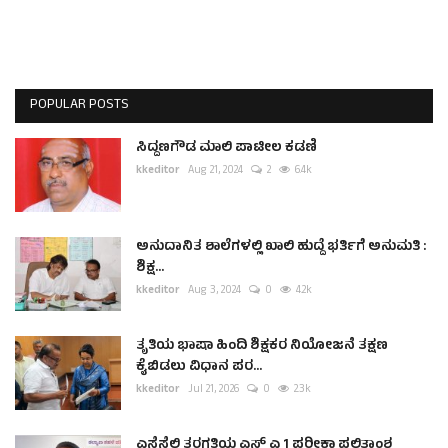
POPULAR POSTS
ಸಿದ್ದಣಗೌಡ ಮಾಲಿ ಪಾಟೀಲ ಕಡಣಿ
kkeditor
Aug 21, 2024
2
6.4k
ಅನುದಾನಿತ ಶಾಲೆಗಳಲ್ಲಿ ಖಾಲಿ ಹುದ್ದೆ ಭರ್ತಿಗೆ ಅನುಮತಿ :
ಶಿಕ್ಷ...
kkeditor
Aug 3, 2024
0
4.2k
ತೃತಿಯ ಭಾಷಾ ಹಿಂದಿ ಶಿಕ್ಷಕರ ನಿಯೋಜನೆ ತಕ್ಷಣ
ಕೈಬಿಡಲು ವಿಧಾನ ಪರ...
kkeditor
Jul 21, 2026
0
2.3k
ಎಸ್ಸೆಸ್ಸೆಲ್ಸಿ ತರಗತಿಯ ಎಸ್ ಎ 1 ಪರೀಕ್ಷಾ ಫಲಿತಾಂಶ