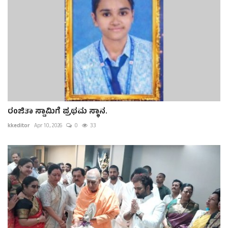
ರಂಜಿತಾ ಸ್ವಾಮಿಗೆ ಪ್ರಥಮ ಸ್ಥಾನ.
kkeditor
Apr 10, 2026
0
33