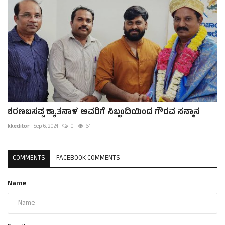
ಶರಣಬಸಪ್ಪ ಕ್ಯಾತನಾಳ ಅವರಿಗೆ ಸಿಬ್ಬಂದಿಯಿಂದ ಗೌರವ ಸನ್ಮಾನ
kkeditor
Sep 6, 2024
0
64
COMMENTS
FACEBOOK COMMENTS
Name