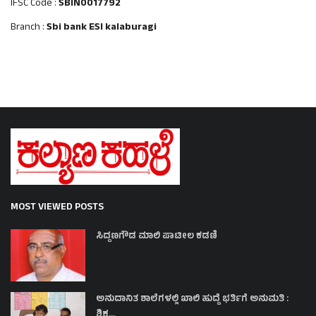
IFSC Code :
SBIN0017792
Branch :
Sbi bank ESI kalaburagi
MOST VIEWED POSTS
ಸಿದ್ದಣಗೌಡ ಮಾಲಿ ಪಾಟೀಲ ಕಡಣಿ
ಅನುದಾನಿತ ಶಾಲೆಗಳಲ್ಲಿ ಖಾಲಿ ಹುದ್ದೆ ಭರ್ತಿಗೆ ಅನುಮತಿ :
ಶಿಕ್ಷ...