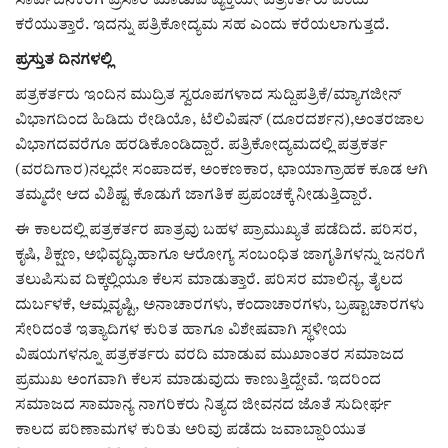
ಕವನ
ಸಾರ್ವಜನಿಕರಿಗೆ ಪ್ರಸಾರ ಮಾಡುವ ವ್ಯಕ್ತಿಯೇ ಪತ್ರಕರ್ತರು ಎಂದು
ಕರೆಯುತ್ತಾರೆ. ಇದನ್ನು ಪತ್ರಿಕೋದ್ಯಮ ಸಹ ಎಂದು ಕರೆಯಲಾಗುತ್ತದೆ.
Digital Subscription
ಪ್ರಸ್ತುತ ದಿನಗಳಲ್ಲಿ
ಪತ್ರಕರ್ತರು ಇಂದಿನ ಮುದ್ರಿತ ಸ್ವರೂಪಗಳಾದ ಸುದ್ದಿಪತ್ರಿಕೆ/ಮ್ಯಾಗಜೀನ್
ವಿಭಾಗದಿಂದ ಹಿಡಿದು ರೇಡಿಯೊ, ಟೆಲಿವಿಷನ್ (ದೂರದರ್ಶನ),ಅಂತರಜಾಲ
ವಿಭಾಗದವರೆಗೂ ಹರಡಿಕೊಂಡಿದ್ದಾರೆ. ಪತ್ರಿಕೋದ್ಯಮದಲ್ಲಿ ಪತ್ರಕರ್ತ
(ವರದಿಗಾರ)ನಲ್ಲದೇ ಸಂಪಾದಕ, ಅಂಕಣಕಾರ, ಛಾಯಾಗ್ರಾಹಕ ಕೂಡ ಆಗಿ
ತಮ್ಮದೇ ಆದ ವಿಶಿಷ್ಟ ಕೊಡುಗೆ ಜಾಗತಿಕ ಪ್ರಪಂಚಕ್ಕೆ ನೀಡುತ್ತಿದ್ದಾರೆ.
ಈ ಕಾಲದಲ್ಲಿ ಪತ್ರಕರ್ತರ ಪಾತ್ರವು ಬಹಳ ಪ್ರಾಮುಖ್ಯತೆ ಪಡೆದಿದೆ. ಪರಿಸರ,
ಕೃಷಿ, ಶಿಕ್ಷಣ, ಅಭಿವೃದ್ಧಿ,ಹಾಗೂ ಆರೋಗ್ಯ ಸಂಬಂಧಿತ ಜಾಗೃತಿಗಳನ್ನು ಜನರಿಗೆ
ತಲುಪಿಸುವ ದಿಕ್ಕಲ್ಲಿಯೂ ಕೆಲಸ ಮಾಡುತ್ತಾರೆ. ಪರಿಸರ ಮಾಲಿನ್ಯ, ತೈಲದ
ದುರ್ಬಳಕೆ, ಆಮ್ಲವೃಷ್ಟಿ, ಅನಾಚಾರಗಳು, ಕಂದಾಚಾರಗಳು, ಬ್ರಷ್ಟಾಚಾರಗಳು
ಸೇರಿದಂತೆ ಇತ್ಯಾದಿಗಳ ಕುರಿತ ಹಾಗೂ ವಿಶೇಷವಾಗಿ ಸ್ಥಳೀಯ
ವಿಷಯಗಳನ್ನೂ ಪತ್ರಕರ್ತರು ವರದಿ ಮಾಡುವ ಮುಖಾಂತರ ಸಮಾಜದ
ಪ್ರಮುಖ ಅಂಗವಾಗಿ ಕೆಲಸ ಮಾಡುವುದು ಕಾಣುತ್ತಿದ್ದೇವೆ. ಇದರಿಂದ
ಸಮಾಜದ ಸಾಮಾನ್ಯ ನಾಗರಿಕರು ನಿತ್ಯದ ಜೀವನದ ಜೊತೆ ಸುದೀರ್ಘ
ಕಾಲದ ಪರಿಣಾಮಗಳ ಕುರಿತು ಅರಿವು ಪಡೆದು ಜವಾಬ್ದಾರಿಯುತ