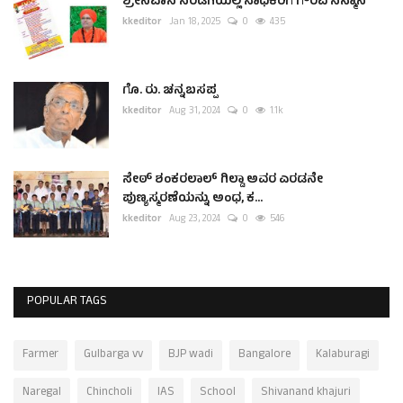
ಶ್ರೀನಿವಾಸ ಸರಡಗಿಯಲ್ಲಿ ಸಾಧಕರಿಗೆ ಗೌರವ ಸನ್ಮಾನ
kkeditor
Jan 18, 2025
0
435
ಗೊ. ರು. ಚನ್ನಬಸಪ್ಪ
kkeditor
Aug 31, 2024
0
1.1k
ಸೇಠ್ ಶಂಕರಲಾಲ್ ಗಿಲ್ಡಾ ಅವರ ಎರಡನೇ
ಪುಣ್ಯಸ್ಮರಣೆಯನ್ನು ಅಂಧ, ಕ...
kkeditor
Aug 23, 2024
0
546
POPULAR TAGS
Farmer
Gulbarga vv
BJP wadi
Bangalore
Kalaburagi
Naregal
Chincholi
IAS
School
Shivanand khajuri