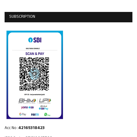
SUBSCRIPTION
Acc No :
42165318423