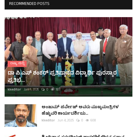
RECOMMENDED POSTS
ರಾಜ್ಯ ಸುದ್ದಿ
ಡಾ ಪಿ.ಎಸ್ ಶಂಕರ್ ಪ್ರತಿಷ್ಠಾನದ ವಿದ್ಯಾರ್ಥಿ ಪುರಸ್ಕಾರ
ಪ್ರತಿಭೆ...
kkeditor
Jan 1, 2026
0
187
ಅಂಜುಮ್ ಪರ್ವೇಜ್ ಅವರು ಮುಖ್ಯಮಂತ್ರಿಗಳ
ಹೆಚ್ಚುವರಿ ಕಾರ್ಯದರ್ಶಿಯ...
kkeditor
Jun 4, 2025
0
608