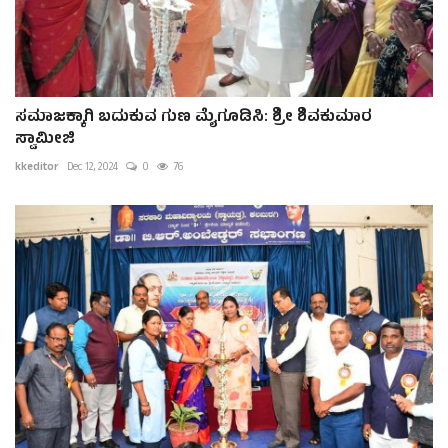
ಸಮಾಜಕ್ಕಾಗಿ ಬದುಕುವ ಗುಣ ಮೈಗೂಡಿಸಿ: ಶ್ರೀ ಶಿವಕುಮಾರ
ಸ್ವಾಮೀಜಿ
kkeditor
Dec 12, 2024
0
76