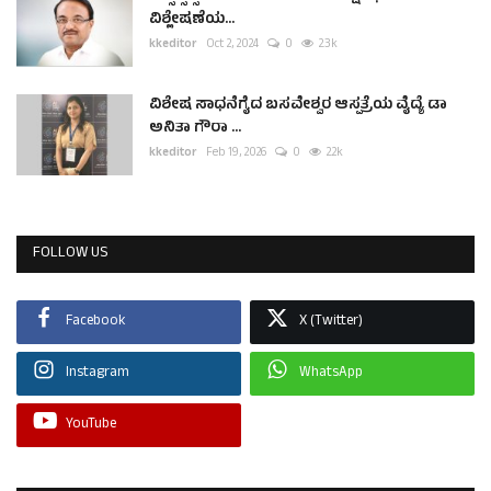
ವಿಶ್ಲೇಷಣೆಯ...
kkeditor
Oct 2, 2024
0
2.3k
ವಿಶೇಷ ಸಾಧನೆಗೈದ ಬಸವೇಶ್ವರ ಆಸ್ಪತ್ರೆಯ ವೈದ್ಯೆ ಡಾ
ಅನಿತಾ ಗೌರಾ ...
kkeditor
Feb 19, 2026
0
2.2k
FOLLOW US
Facebook
X (Twitter)
Instagram
WhatsApp
YouTube