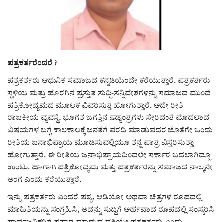
ರಾಜಕೀಯ
ಸುದ್ದಿ
ಪತ್ರಕರ್ತರೆಂದರೆ
?
e-paper (ಇ–ಪೇಪರ್‌)
ಪತ್ರಕರ್ತರು ಆಧುನಿಕ ಸಮಾಜದ ಕನ್ನಡಿಯೆಂದೇ ಕರೆಯುತ್ತಾರೆ. ಪತ್ರಕರ್ತರು
ಸ್ಥಳಿಯ ಮತ್ತು ಹೊರಗಿನ ಪ್ರಸ್ತುತ ಸುದ್ದಿ-ಸನ್ನಿವೇಶಗಳನ್ನು ಸಮಾಜದ ಮುಂದೆ
ಪುಸ್ತಕ ಪರಿಚಯ
ಪತ್ರಿಕೋದ್ಯಮದ ಮೂಲಕ ವಿವರಿಸುತ್ತ ಹೋಗುತ್ತಾರೆ. ಅದೇ ರೀತಿ
ರಾಜಕೀಯ ವ್ಯವಸ್ಥೆ, ಭೂಗತ ಜಗತ್ತಿನ ಷಡ್ಯಂತ್ರಗಳು ಸೇರಿದಂತೆ ಮೊದಲಾದ
ಅಂಕಣ
ವಿಷಯಗಳ ಬಗ್ಗೆ ಕಾಲಕಾಲಕ್ಕೆ ಜನತೆಗೆ ವರದಿ ಮಾಡುವದರ ಜೊತೆಗೇ ಒಂದು
ರೀತಿಯ ಜನಾಭಿಪ್ರಾಯ ಮೂಡಿಸುವಲ್ಲಿಯೂ ತನ್ನ ಪಾತ್ರ ವಿಸ್ತರಿಸುತ್ತಾ
ಸಾಧಕರ ಪರಿಚಯ
ಹೋಗುತ್ತಾರೆ. ಈ ರೀತಿಯ ಜನಾಭಿಪ್ರಾಯದಿಂದಲೇ ಸರ್ಕಾರ ಬದಲಾಗಿದ್ದೂ
ಉಂಟು. ಹಾಗಾಗಿ ಪತ್ರಿಕೋದ್ಯಮ ಮತ್ತು ಪತ್ರಕರ್ತರನ್ನು ಸಮಾಜದ ನಾಲ್ಕನೇ
ಪತ್ರಕರ್ತರ ಪರಿಚಯ
ಅಂಗ ಎಂದು ಕರೆಯುತ್ತಾರೆ.
ಸಂಪಾದಕೀಯ
ಇನ್ನು ಪತ್ರಕರ್ತರು ಎಂದರೆ ಪಠ್ಯ, ಆಡಿಯೋ ಅಥವಾ ಚಿತ್ರಗಳ ರೂಪದಲ್ಲಿ
ಮಾಹಿತಿಯನ್ನು ಸಂಗ್ರಹಿಸಿ, ಅದನ್ನು ಸುದ್ದಿಗೆ ಅರ್ಹವಾದ ರೂಪದಲ್ಲಿ ಸಂಸ್ಕರಿಸಿ