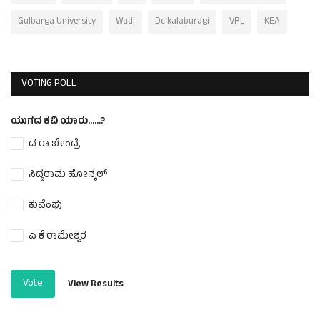
Gulbarga University
Wadi
Dc kalaburagi
VRL
KEA
VOTING POLL
ಯುಗದ ಕವಿ ಯಾರು......?
ದ ರಾ ಬೇಂದ್ರೆ
ಸಿದ್ದರಾಮ ಹೋನ್ಕಲ್
ಕುವೆಂಪು
ಎ ಕೆ ರಾಮೇಶ್ವರ
Vote
View Results