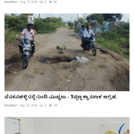
kkeditor
Aug 15, 2024
0
68
ಬೆನಕನಹಳ್ಳಿ ರಸ್ತೆ ಗುಂಡಿ ಮುಚ್ಚಲು - ತಿಪ್ಪಣ್ಣ ಕ್ಯಾತನಾಳ ಆಗ್ರಹ.
kkeditor
Sep 30, 2024
0
115