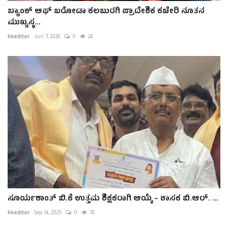
ಬ್ಯಾಂಕ್ ಆಫ್ ಬರೋಡಾ ಕಲಬುರಗಿ ಪ್ರಾದೇಶಿಕ ಕಚೇರಿ ನೂತನ
ಮುಖ್ಯಸ್ಥ...
kkeditor
Jun 7, 2026
0
24
ಸೂರ್ಯಕಾಂತ್ ಬಿ.ಕೆ ಉತ್ತಮ ಶಿಕ್ಷಕರಾಗಿ ಆಯ್ಕೆ – ಶಾಸಕ ಬಿ.ಆರ್. ...
kkeditor
Sep 14, 2025
0
76