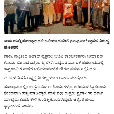
ರಾಜಕೀಯ
ಸುದ್ದಿ
e-paper (ಇ–ಪೇಪರ್‌)
ವಾಡಿ ಯಲ್ಲಿ ಪಹಲ್ಗಾಮದಲಿ ಬಲಿಯಾದವರಿಗೆ ನಮನ,ಪಾಕಿಸ್ತಾನದ ವಿರುದ್ಧ
ಘೋಷಣೆ
ಪುಸ್ತಕ ಪರಿಚಯ
ವಾಡಿ: ಪಟ್ಟಣದ ಅಜಾದ್ ವೃತ್ತದಲ್ಲಿ ಬಿಜೆಪಿ ಕಾರ್ಯಕರ್ತರು ಜಮಾವಣೆ
ಅಂಕಣ
ಗೊಂಡು ಮೇಣದ ಬತ್ತಿಯನ್ನು ಬೆಳಗಿಸುವುದರ ಮೂಲಕ ಪಹಲ್ಗಾಮದಲ್ಲಿ
ಉಗ್ರಗಾಮಿಗ ದಾಳಿಗೆ ಬಲಿಯಾದವರೆಗೆ ಗೌರವ ನಮನ ಸಲ್ಲಿಸಿದರು.
ಸಾಧಕರ ಪರಿಚಯ
ಈ ವೇಳೆ ಬಿಜೆಪಿ ಅಧ್ಯಕ್ಷ ವೀರಣ್ಣ ಯಾರಿ ಅವರು ಮಾತನಾಡಿ
ಪಹಲ್ಗಾಮದಲ್ಲಿನ ಉಗ್ರಗಾಮಿಗಳು ಹಿಂದೂಗಳನ್ನು ಗುರಿಯಾಗಿಟ್ಟುಕೊಂಡು
ಪತ್ರಕರ್ತರ ಪರಿಚಯ
ಭೀಕರವಾಗಿ ಹತ್ಯೆ ಮಾಡಿದ್ದಾರೆ. ದಾಳಿ ವೇಳೆ ಉಗ್ರರು ಪ್ರವಾಸಿಗರ ಧರ್ಮ
ಯಾವುದು ಎಂದು ಕೇಳಿ ಗುಂಡಿಕ್ಕಿ ಕೊಂದಿರುವುದು ಅತ್ಯಂತ ಹೇಯ
ಸಂಪಾದಕೀಯ
ಕೃತ್ಯವಾಗಿದೆ ಎಂದರು.