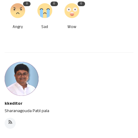
0
0
0
Angry
Sad
Wow
kkeditor
Sharanagouda Patil pala