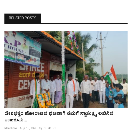
RELATED POSTS
ದೇಶಭಕ್ತರ ಹೋರಾಟದ ಫಲವಾಗಿ ನಮಗೆ ಸ್ವಾತಂತ್ರ್ಯ ಲಭಿಸಿದೆ:
ರಾಜಕುಮ...
kkeditor
Aug 15, 2024
0
83