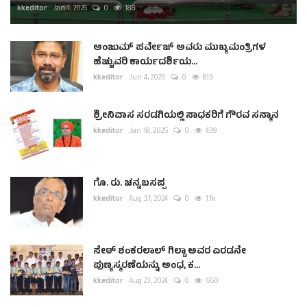
kkeditor
Jan 1, 2026
0
188
ಅಂಜುಮ್ ಪರ್ವೇಜ್ ಅವರು ಮುಖ್ಯಮಂತ್ರಿಗಳ
ಹೆಚ್ಚುವರಿ ಕಾರ್ಯದರ್ಶಿಯ...
kkeditor
Jun 4, 2025
0
613
ಶ್ರೀನಿವಾಸ ಸರಡಗಿಯಲ್ಲಿ ಸಾಧಕರಿಗೆ ಗೌರವ ಸನ್ಮಾನ
kkeditor
Jan 18, 2025
0
439
ಗೊ. ರು. ಚನ್ನಬಸಪ್ಪ
kkeditor
Aug 31, 2024
0
1.1k
ಸೇಠ್ ಶಂಕರಲಾಲ್ ಗಿಲ್ಡಾ ಅವರ ಎರಡನೇ
ಪುಣ್ಯಸ್ಮರಣೆಯನ್ನು ಅಂಧ, ಕ...
kkeditor
Aug 23, 2024
0
550