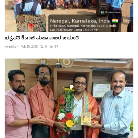
ಛತ್ರಪತಿ ಶಿವಾಜಿ ಮಹಾರಾಜರ ಜಯಂತಿ
kkeditor
Feb 19, 2026
0
87