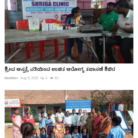
ಶ್ರೀದ ಆಸ್ಪತ್ರೆ ವತಿಯಿಂದ ಉಚಿತ ಆರೋಗ್ಯ ತಪಾಸಣೆ ಶಿಬಿರ
kkeditor
Aug 21, 2025
0
60