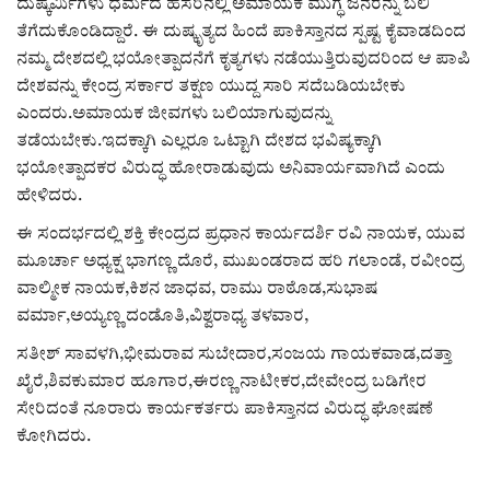
ಕವನ
ದುಷ್ಕರ್ಮಿಗಳು ಧರ್ಮದ ಹೆಸರಿನಲ್ಲಿ ಅಮಾಯಕ ಮುಗ್ಧ ಜನರನ್ನು ಬಲಿ
ತೆಗೆದುಕೊಂಡಿದ್ದಾರೆ. ಈ ದುಷ್ಕೃತ್ಯದ ಹಿಂದೆ ಪಾಕಿಸ್ತಾನದ ಸ್ಪಷ್ಟ ಕೈವಾಡದಿಂದ
Digital Subscription
ನಮ್ಮ ದೇಶದಲ್ಲಿ ಭಯೋತ್ಪಾದನೆಗೆ ಕೃತ್ಯಗಳು ನಡೆಯುತ್ತಿರುವುದರಿಂದ ಆ ಪಾಪಿ
ದೇಶವನ್ನು ಕೇಂದ್ರ ಸರ್ಕಾರ ತಕ್ಷಣ ಯುದ್ದ ಸಾರಿ ಸದೆಬಡಿಯಬೇಕು
ಎಂದರು.ಅಮಾಯಕ ಜೀವಗಳು ಬಲಿಯಾಗುವುದನ್ನು
ತಡೆಯಬೇಕು.ಇದಕ್ಕಾಗಿ ಎಲ್ಲರೂ ಒಟ್ಟಾಗಿ ದೇಶದ ಭವಿಷ್ಯಕ್ಕಾಗಿ
ಭಯೋತ್ಪಾದಕರ ವಿರುದ್ಧ ಹೋರಾಡುವುದು ಅನಿವಾರ್ಯವಾಗಿದೆ ಎಂದು
ಹೇಳಿದರು.
ಈ ಸಂದರ್ಭದಲ್ಲಿ ಶಕ್ತಿ ಕೇಂದ್ರದ ಪ್ರಧಾನ ಕಾರ್ಯದರ್ಶಿ ರವಿ ನಾಯಕ, ಯುವ
ಮೂರ್ಚಾ ಅಧ್ಯಕ್ಷ ಭಾಗಣ್ಣ ದೊರೆ, ಮುಖಂಡರಾದ ಹರಿ ಗಲಾಂಡೆ, ರವೀಂದ್ರ
ವಾಲ್ಮೀಕ ನಾಯಕ,ಕಿಶನ ಜಾಧವ, ರಾಮು ರಾಠೊಡ,ಸುಭಾಷ
ವರ್ಮಾ,ಅಯ್ಯಣ್ಣ ದಂಡೊತಿ,ವಿಶ್ವರಾಧ್ಯ ತಳವಾರ,
ಸತೀಶ್ ಸಾವಳಗಿ,ಭೀಮರಾವ ಸುಬೇದಾರ,ಸಂಜಯ ಗಾಯಕವಾಡ,ದತ್ತಾ
ಖೈರೆ,ಶಿವಕುಮಾರ ಹೂಗಾರ,ಈರಣ್ಣ ನಾಟೀಕರ,ದೇವೇಂದ್ರ ಬಡಿಗೇರ
ಸೇರಿದಂತೆ ನೂರಾರು ಕಾರ್ಯಕರ್ತರು ಪಾಕಿಸ್ತಾನದ ವಿರುದ್ಧ ಘೋಷಣೆ
ಕೋಗಿದರು.