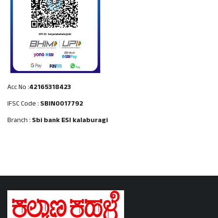
Acc No :
42165318423
IFSC Code :
SBIN0017792
Branch :
Sbi bank ESI kalaburagi