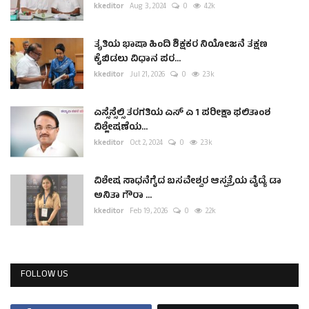
kkeditor
Aug 3, 2024
0
4.2k
ತೃತಿಯ ಭಾಷಾ ಹಿಂದಿ ಶಿಕ್ಷಕರ ನಿಯೋಜನೆ ತಕ್ಷಣ
ಕೈಬಿಡಲು ವಿಧಾನ ಪರ...
kkeditor
Jul 21, 2026
0
2.3k
ಎಸ್ಸೆಸ್ಸೆಲ್ಸಿ ತರಗತಿಯ ಎಸ್ ಎ 1 ಪರೀಕ್ಷಾ ಫಲಿತಾಂಶ
ವಿಶ್ಲೇಷಣೆಯ...
kkeditor
Oct 2, 2024
0
2.3k
ವಿಶೇಷ ಸಾಧನೆಗೈದ ಬಸವೇಶ್ವರ ಆಸ್ಪತ್ರೆಯ ವೈದ್ಯೆ ಡಾ
ಅನಿತಾ ಗೌರಾ ...
kkeditor
Feb 19, 2026
0
2.2k
FOLLOW US