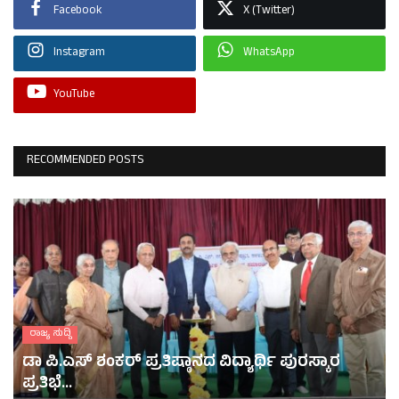
Facebook
X (Twitter)
Instagram
WhatsApp
YouTube
RECOMMENDED POSTS
ರಾಜ್ಯ ಸುದ್ದಿ
ಡಾ ಪಿ.ಎಸ್ ಶಂಕರ್ ಪ್ರತಿಷ್ಠಾನದ ವಿದ್ಯಾರ್ಥಿ ಪುರಸ್ಕಾರ
ಪ್ರತಿಭೆ...