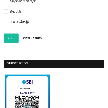
ಸಿದ್ದರಾಮ ಹೋನ್ಕಲ್
ಕುವೆಂಪು
ಎ ಕೆ ರಾಮೇಶ್ವರ
Vote
View Results
SUBSCRIPTION