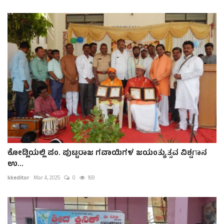
ಕೋಡ್ಲಿಯಲ್ಲಿ ಪಂ. ಪುಟ್ಟರಾಜ ಗವಾಯಿಗಳ ಜಯಂತ್ಯುತ್ಸವ ವಿಶ್ವಗಾನ
ಉ...
kkeditor
Mar 4, 2025
0
169