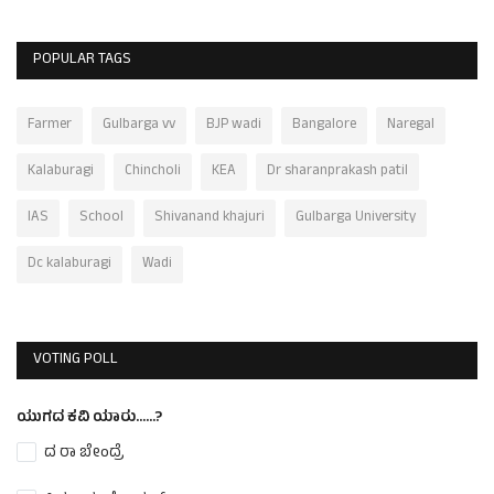
POPULAR TAGS
Farmer
Gulbarga vv
BJP wadi
Bangalore
Naregal
Kalaburagi
Chincholi
KEA
Dr sharanprakash patil
IAS
School
Shivanand khajuri
Gulbarga University
Dc kalaburagi
Wadi
VOTING POLL
ಯುಗದ ಕವಿ ಯಾರು......?
ದ ರಾ ಬೇಂದ್ರೆ