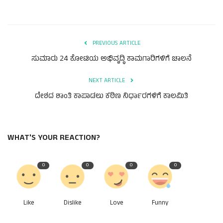
PREVIOUS ARTICLE
ಸುಮಾರು 24 ಕೋಟಿಯ ಅಭಿವೃದ್ಧಿ ಕಾಮಗಾರಿಗಳಿಗೆ ಚಾಲನೆ
NEXT ARTICLE
ದೇಶದ ಶಾಂತಿ ಕಾಪಾಡಲು ಕಠಿಣ ನಿರ್ಧಾರಗಳಿಗೆ ಕಾಲಮಿತಿ
WHAT'S YOUR REACTION?
0
0
0
0
Like
Dislike
Love
Funny