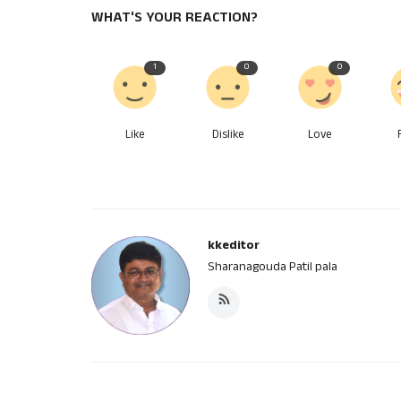
WHAT'S YOUR REACTION?
1
0
0
Like
Dislike
Love
kkeditor
Sharanagouda Patil pala