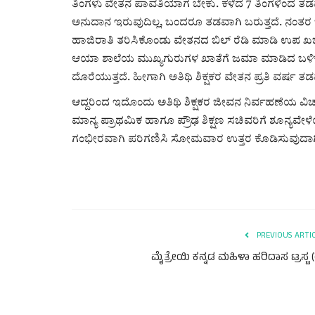
ತಿಂಗಳು ವೇತನ ಪಾವತಿಯಾಗ ಬೇಕು. ಕಳೆದ 7 ತಿಂಗಳಿಂದ ತಡವ
ಅನುದಾನ ಇರುವುದಿಲ್ಲ, ಬಂದರೂ ತಡವಾಗಿ ಬರುತ್ತದೆ. ನಂತರ 
ಹಾಜಿರಾತಿ ತರಿಸಿಕೊಂಡು ವೇತನದ ಬಿಲ್ ರೆಡಿ ಮಾಡಿ ಉಪ ಖಜ
ಆಯಾ ಶಾಲೆಯ ಮುಖ್ಯಗುರುಗಳ ಖಾತೆಗೆ ಜಮಾ ಮಾಡಿದ ಬಳಿಕ ಅವ
ದೊರೆಯುತ್ತದೆ. ಹೀಗಾಗಿ ಅತಿಥಿ ಶಿಕ್ಷಕರ ವೇತನ ಪ್ರತಿ ವರ್ಷ ತಡವ
ಆದ್ದರಿಂದ ಇದೊಂದು ಅತಿಥಿ ಶಿಕ್ಷಕರ ಜೀವನ ನಿರ್ವಹಣೆಯ ವಿಚಾರ
ಮಾನ್ಯ ಪ್ರಾಥಮಿಕ ಹಾಗೂ ಪ್ರೌಢ ಶಿಕ್ಷಣ ಸಚಿವರಿಗೆ ಶೂನ್ಯವೇ
ಗಂಭೀರವಾಗಿ ಪರಿಗಣಿಸಿ ಸೋಮವಾರ ಉತ್ತರ ಕೊಡಿಸುವುದಾಗ
PREVIOUS ARTI
ಮೈತ್ರೇಯಿ ಕನ್ನಡ ಮಹಿಳಾ ಹರಿದಾಸ ಟ್ರಸ್ಟ (