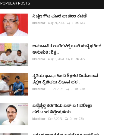
POPULAR POSTS
ಸಿದ್ದಣಗೌಡ ಮಾಲಿ ಪಾಟೀಲ ಕಡಣಿ
kkeditor
Aug 21, 2024
2
6.4k
ಅನುದಾನಿತ ಶಾಲೆಗಳಲ್ಲಿ ಖಾಲಿ ಹುದ್ದೆ ಭರ್ತಿಗೆ
ಅನುಮತಿ : ಶಿಕ್ಷ...
kkeditor
Aug 3, 2024
0
4.2k
ತೃತಿಯ ಭಾಷಾ ಹಿಂದಿ ಶಿಕ್ಷಕರ ನಿಯೋಜನೆ
ತಕ್ಷಣ ಕೈಬಿಡಲು ವಿಧಾನ ಪರ...
kkeditor
Jul 21, 2026
0
2.3k
ಎಸ್ಸೆಸ್ಸೆಲ್ಸಿ ತರಗತಿಯ ಎಸ್ ಎ 1 ಪರೀಕ್ಷಾ
ಫಲಿತಾಂಶ ವಿಶ್ಲೇಷಣೆಯ...
kkeditor
Oct 2, 2024
0
2.3k