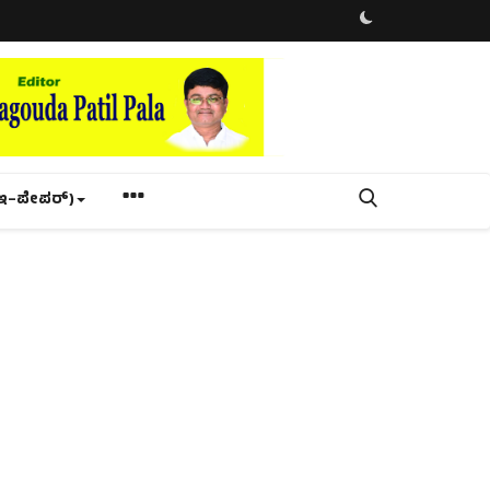
ಇ–ಪೇಪರ್‌)