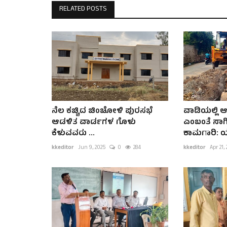
RELATED POSTS
ನೆಲ ಕಚ್ಚಿದ ಚಿಂಚೋಳಿ ಪುರಸಭೆ
ವಾಡಿಯಲ್ಲಿ
ಆಡಳಿತ ವಾರ್ಡಗಳ ಗೊಳು
ಎಂಬಂತೆ ಸಾ
ಕೆಳುವವರು ...
ಕಾಮಗಾರಿ: 
kkeditor
Jun 9, 2025
0
284
kkeditor
Apr 21,