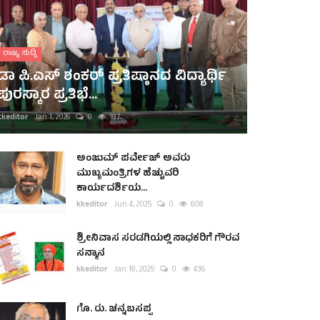
ರಾಜ್ಯ ಸುದ್ದಿ
ಡಾ ಪಿ.ಎಸ್ ಶಂಕರ್ ಪ್ರತಿಷ್ಠಾನದ ವಿದ್ಯಾರ್ಥಿ
ಪುರಸ್ಕಾರ ಪ್ರತಿಭೆ...
kkeditor
Jan 1, 2026
0
187
ಅಂಜುಮ್ ಪರ್ವೇಜ್ ಅವರು
ಮುಖ್ಯಮಂತ್ರಿಗಳ ಹೆಚ್ಚುವರಿ
ಕಾರ್ಯದರ್ಶಿಯ...
kkeditor
Jun 4, 2025
0
608
ಶ್ರೀನಿವಾಸ ಸರಡಗಿಯಲ್ಲಿ ಸಾಧಕರಿಗೆ ಗೌರವ
ಸನ್ಮಾನ
kkeditor
Jan 18, 2025
0
436
ಗೊ. ರು. ಚನ್ನಬಸಪ್ಪ