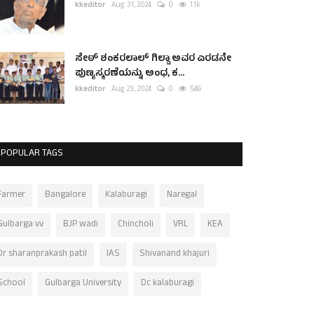
kkeditor
Aug 31, 2024
0
1.1k
ಸೇಠ್ ಶಂಕರಲಾಲ್ ಗಿಲ್ಡಾ ಅವರ ಎರಡನೇ
ಪುಣ್ಯಸ್ಮರಣೆಯನ್ನು ಅಂಧ, ಕ...
kkeditor
Aug 23, 2024
0
546
POPULAR TAGS
Farmer
Bangalore
Kalaburagi
Naregal
Gulbarga vv
BJP wadi
Chincholi
VRL
KEA
Dr sharanprakash patil
IAS
Shivanand khajuri
School
Gulbarga University
Dc kalaburagi