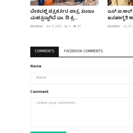
ದೇಶದಲ್ಲಿ ಪತ್ರಕರ್ತರ ಪಾತ್ರ ತುಂಬಾ
ಎಸ್.ಐ.ಆರ್.
ಮಹತ್ವದ್ದಾಗಿದೆ ಡಾ. ಡಿ ಶ್ರ...
ಜನಜಾಗೃತಿ ಕ
kkeditor
Jan 9, 2025
0
67
kkeditor
Jul 19,
COMMENTS
FACEBOOK COMMENTS
Name
Comment