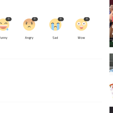
0
0
0
0
Funny
Angry
Sad
Wow