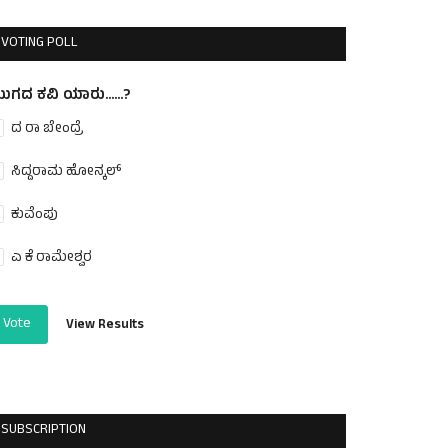
VOTING POLL
ುಗದ ಕವಿ ಯಾರು......?
ದ ರಾ ಬೇಂದ್ರೆ
ಸಿದ್ದರಾಮ ಹೋನ್ಕಲ್
ಕುವೆಂಪು
ಎ ಕೆ ರಾಮೇಶ್ವರ
Vote
View Results
SUBSCRIPTION