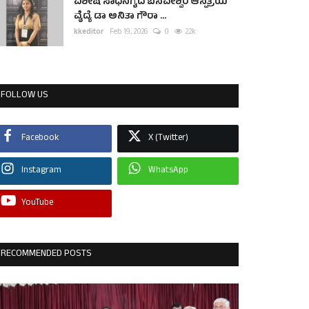
ವಿಶೇಷ ಸಾಧನೆಗೈದ ಬಸವೇಶ್ವರ ಆಸ್ಪತ್ರೆಯ
ವೈದ್ಯೆ ಡಾ ಅನಿತಾ ಗೌರಾ ...
kkeditor
Feb 19, 2026
0
2.2k
FOLLOW US
Facebook
X (Twitter)
Instagram
WhatsApp
YouTube
RECOMMENDED POSTS