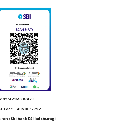
c No :
42165318423
SC Code :
SBIN0017792
anch :
Sbi bank ESI kalaburagi