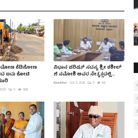
 ಆಡೋಣ ಕೆಡಿಸೋಣ
ವಿಧಾನ ಪರಿಷತ್ ಸದಸ್ಯ ಶ್ರೀ ಶಶೀಲ್
ಗಿದ ಐದು ಕೋಟಿ
ಜಿ ನಮೋಶಿ ಅವರ ನೇತೃತ್ವದಲ್ಲಿ...
ಯಾರಿ
kkeditor
Oct 5, 2024
0
84
 2025
0
368